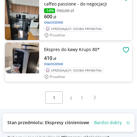
OBSE
caffeo passione - do negocjacji
700
,00 zł
-14%
600
zł
OGŁOSZENIE
SPRZEDAJĄCY: OSOBA PRYWATNA
Pruszków
Ekspres do kawy Krups 80*
OBSE
410
zł
OGŁOSZENIE
SPRZEDAJĄCY: OSOBA PRYWATNA
Pruszków
Wybierz stronę:
Następna strona
z
1
Stan przedmiotu: Ekspresy ciśnieniowe
Bardzo dobry
Używ