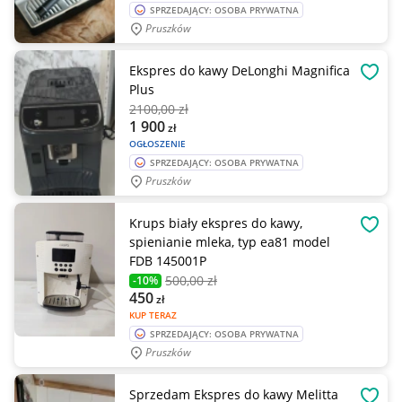
SPRZEDAJĄCY: OSOBA PRYWATNA
Pruszków
Ekspres do kawy DeLonghi Magnifica
OBSE
Plus
2100
,00 zł
1 900
zł
OGŁOSZENIE
SPRZEDAJĄCY: OSOBA PRYWATNA
Pruszków
Krups biały ekspres do kawy,
OBSE
spienianie mleka, typ ea81 model
FDB 145001P
500
,00 zł
-10%
450
zł
KUP TERAZ
SPRZEDAJĄCY: OSOBA PRYWATNA
Pruszków
Sprzedam Ekspres do kawy Melitta