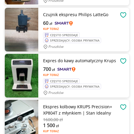
Pruszków
Czujnik ekspresu Philips LatteGo
OBSE
60
zł
KUP TERAZ
CZĘSTO SPRZEDAJE
SPRZEDAJĄCY: OSOBA PRYWATNA
Pruszków
Expres do kawy automatyczny Krups
OBSE
700
zł
KUP TERAZ
CZĘSTO SPRZEDAJE
SPRZEDAJĄCY: OSOBA PRYWATNA
Pruszków
Ekspres kolbowy KRUPS Precision+
OBSE
XP804T z młynkiem | Stan Idealny
1600
,00 zł
1 500
zł
KUP TERAZ