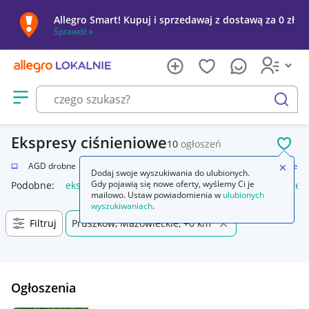
Allegro Smart! Kupuj i sprzedawaj z dostawą za 0 zł
Sprawdź »
Otwórz menu z kategoriami
szukaj
Ekspresy ciśnieniowe
10
ogłoszeń
POL
i AGD
AGD drobne
Do kuchni
Ekspresy do kawy
Ekspresy ciśnieniowe
Zamkn
Dodaj swoje wyszukiwania do ulubionych.
Gdy pojawią się nowe oferty, wyślemy Ci je
Podobne:
ekspres ciśnieniowy
filtr wody do ekspresu ciśnie
mailowo. Ustaw powiadomienia w
ulubionych
wyszukiwaniach
.
Filtruj
Pruszków, Mazowieckie, +0 km
Ogłoszenia