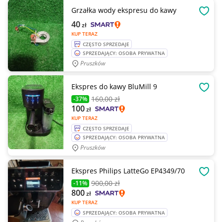
Grzałka wody ekspresu do kawy
OBSE
40
zł
KUP TERAZ
CZĘSTO SPRZEDAJE
SPRZEDAJĄCY: OSOBA PRYWATNA
Pruszków
Ekspres do kawy BluMill 9
OBSE
160
,00 zł
-37%
100
zł
KUP TERAZ
CZĘSTO SPRZEDAJE
SPRZEDAJĄCY: OSOBA PRYWATNA
Pruszków
Ekspres Philips LatteGo EP4349/70
OBSE
900
,00 zł
-11%
800
zł
KUP TERAZ
SPRZEDAJĄCY: OSOBA PRYWATNA