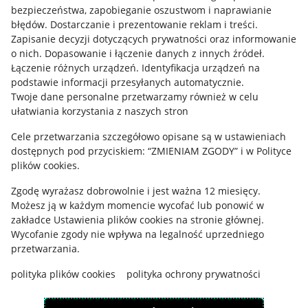
Mapa miejscowości
bezpieczeństwa, zapobieganie oszustwom i naprawianie
błędów
.
Dostarczanie i prezentowanie reklam i treści
.
Informacje prawne
Zapisanie decyzji dotyczących prywatności oraz informowanie
o nich
.
Dopasowanie i łączenie danych z innych źródeł
.
Regulamin
Łączenie różnych urządzeń
.
Identyfikacja urządzeń na
podstawie informacji przesyłanych automatycznie
.
Polityka plików "cookies"
Twoje dane personalne przetwarzamy również w celu
ułatwiania korzystania z naszych stron
Ustawienia plików "cookies"
Cele przetwarzania szczegółowo opisane są w ustawieniach
Udostępnianie lokalizacji
dostępnych pod przyciskiem: “ZMIENIAM ZGODY” i w Polityce
Informacje dla Aktu o Usługach Cyfrowych
plików cookies.
Zgodę wyrażasz dobrowolnie i jest ważna 12 miesięcy.
Pobierz aplikację
Możesz ją w każdym momencie wycofać lub ponowić w
zakładce
Ustawienia plików cookies
na stronie głównej.
Wycofanie zgody nie wpływa na legalność uprzedniego
przetwarzania.
polityka plików cookies
polityka ochrony prywatności