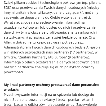
Dzięki plikom cookies i technologiom pokrewnym
(np. piksele,
SDK)
oraz przetwarzaniu Twoich danych osobowych
(między
innymi unikalne identyfikatory, dane przeglądarki)
, możemy
zapewnić, że dopasujemy do Ciebie wyświetlane treści.
Wyrażając zgodę na przechowywanie informacji na
urządzeniu końcowym lub dostęp do nich i przetwarzanie
danych (w tym w obszarze profilowania, analiz rynkowych i
statystycznych) sprawiasz, że łatwiej będzie odnaleźć Ci w
Allegro dokładnie to, czego szukasz i potrzebujesz.
Administratorem Twoich danych osobowych będzie Allegro a
w niektórych przypadkach nasi partnerzy (
17
partnerów
), w
Nawigacja
tym tzw. “Zaufani Partnerzy IAB Europe” (
9
partnerów
).
Przydatne informacje
Informacja o celach przetwarzania danych osobowych przez
naszych partnerów znajduje się w ich politykach ochrony
prywatności.
Jak to działa
Napisz do nas
My i nasi partnerzy możemy przetwarzać dane personalne
w celach:
Allegro Gadane dla sprzedających
Przechowywanie informacji na urządzeniu lub dostęp do
Allegro Gadane dla kupujących
nich
.
Spersonalizowane reklamy i treści, pomiar reklam i
treści, badanie odbiorców i ulepszanie usług
.
Zapewnienie