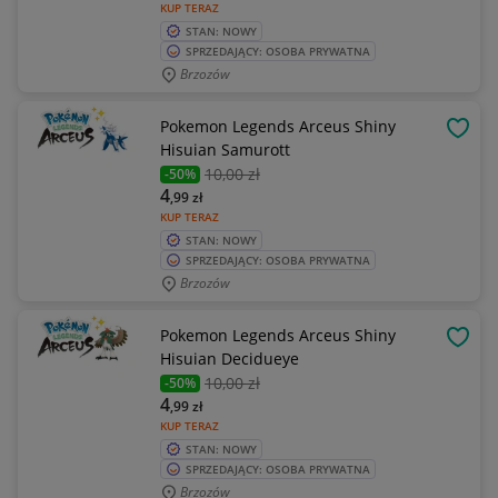
KUP TERAZ
STAN: NOWY
SPRZEDAJĄCY: OSOBA PRYWATNA
Brzozów
Pokemon Legends Arceus Shiny
OBSE
Hisuian Samurott
10
,00 zł
-50%
4
,99
zł
KUP TERAZ
STAN: NOWY
SPRZEDAJĄCY: OSOBA PRYWATNA
Brzozów
Pokemon Legends Arceus Shiny
OBSE
Hisuian Decidueye
10
,00 zł
-50%
4
,99
zł
KUP TERAZ
STAN: NOWY
SPRZEDAJĄCY: OSOBA PRYWATNA
Brzozów