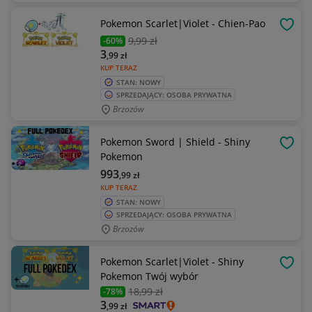
Pokemon Scarlet|Violet - Chien-Pao
OBSE
9
,99 zł
-60%
3
,99
zł
KUP TERAZ
STAN: NOWY
SPRZEDAJĄCY: OSOBA PRYWATNA
Brzozów
Pokemon Sword | Shield - Shiny
OBSE
Pokemon
993
,99
zł
KUP TERAZ
STAN: NOWY
SPRZEDAJĄCY: OSOBA PRYWATNA
Brzozów
Pokemon Scarlet|Violet - Shiny
OBSE
Pokemon Twój wybór
18
,99 zł
-78%
3
,99
zł