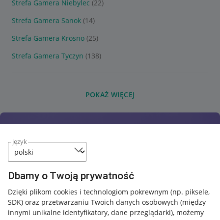
Strefa Gamera Niebylec
(22)
Strefa Gamera Sanok
(14)
Strefa Gamera Krosno
(25)
Strefa Gamera Tyczyn
(138)
POKAŻ WIĘCEJ
język
Dbamy o Twoją prywatność
Dzięki plikom cookies i technologiom pokrewnym
(np. piksele,
SDK)
oraz przetwarzaniu Twoich danych osobowych
(między
innymi unikalne identyfikatory, dane przeglądarki)
, możemy