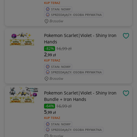
KUP TERAZ
STAN: NOWY
SPRZEDAJĄCY: OSOBA PRYWATNA
Brzozów
Pokemon Scarlet|Violet - Shiny Iron
OBSE
Hands
16
,99 zł
-82%
2
,99
zł
KUP TERAZ
STAN: NOWY
SPRZEDAJĄCY: OSOBA PRYWATNA
Brzozów
Pokemon Scarlet|Violet - Shiny Iron
OBSE
Bundle + Iron Hands
16
,99 zł
-64%
5
,99
zł
KUP TERAZ
STAN: NOWY
SPRZEDAJĄCY: OSOBA PRYWATNA
Brzozów