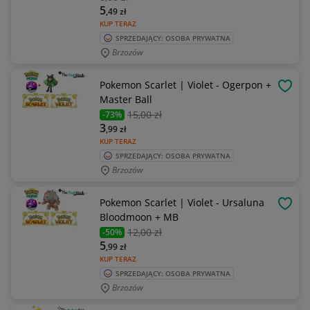
5
,49
zł
KUP TERAZ
SPRZEDAJĄCY: OSOBA PRYWATNA
Brzozów
Pokemon Scarlet | Violet - Ogerpon +
OBSE
Master Ball
15
,00 zł
-73%
3
,99
zł
KUP TERAZ
SPRZEDAJĄCY: OSOBA PRYWATNA
Brzozów
Pokemon Scarlet | Violet - Ursaluna
OBSE
Bloodmoon + MB
12
,00 zł
-50%
5
,99
zł
KUP TERAZ
SPRZEDAJĄCY: OSOBA PRYWATNA
Brzozów