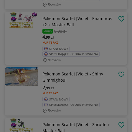
Brzozów
Pokemon Scarlet|Violet - Enamorus
OBSE
x2 + Master Ball
9
,00 zł
-44%
4
,99
zł
KUP TERAZ
STAN: NOWY
SPRZEDAJĄCY: OSOBA PRYWATNA
Brzozów
Pokemon Scarlet|Violet - Shiny
OBSE
Gimmighoul
2
,99
zł
KUP TERAZ
STAN: NOWY
SPRZEDAJĄCY: OSOBA PRYWATNA
Brzozów
Pokemon Scarlet|Violet - Zarude +
OBSE
Master Ball