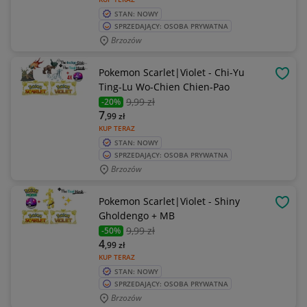
STAN: NOWY
SPRZEDAJĄCY: OSOBA PRYWATNA
Brzozów
Pokemon Scarlet|Violet - Chi-Yu
OBSE
Ting-Lu Wo-Chien Chien-Pao
9
,99 zł
-20%
7
,99
zł
KUP TERAZ
STAN: NOWY
SPRZEDAJĄCY: OSOBA PRYWATNA
Brzozów
Pokemon Scarlet|Violet - Shiny
OBSE
Gholdengo + MB
9
,99 zł
-50%
4
,99
zł
KUP TERAZ
STAN: NOWY
SPRZEDAJĄCY: OSOBA PRYWATNA
Brzozów