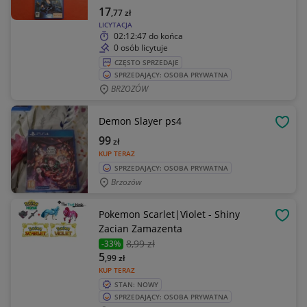
17
,77
zł
LICYTACJA
02:12:47
do końca
0 osób licytuje
CZĘSTO SPRZEDAJE
SPRZEDAJĄCY: OSOBA PRYWATNA
BRZOZÓW
Demon Slayer ps4
OBSE
99
zł
KUP TERAZ
SPRZEDAJĄCY: OSOBA PRYWATNA
Brzozów
Pokemon Scarlet|Violet - Shiny
OBSE
Zacian Zamazenta
8
,99 zł
-33%
5
,99
zł
KUP TERAZ
STAN: NOWY
SPRZEDAJĄCY: OSOBA PRYWATNA