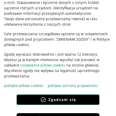
o nich
.
Dopasowanie i łączenie danych z innych źródeł
.
Regulamin
Łączenie różnych urządzeń
.
Identyfikacja urządzeń na
podstawie informacji przesyłanych automatycznie
.
Polityka plików "cookies"
Twoje dane personalne przetwarzamy również w celu
ułatwiania korzystania z naszych stron
Ustawienia plików "cookies"
Cele przetwarzania szczegółowo opisane są w ustawieniach
Udostępnianie lokalizacji
dostępnych pod przyciskiem: “ZMIENIAM ZGODY” i w Polityce
Informacje dla Aktu o Usługach Cyfrowych
plików cookies.
Zgodę wyrażasz dobrowolnie i jest ważna 12 miesięcy.
Pobierz aplikację
Możesz ją w każdym momencie wycofać lub ponowić w
zakładce
Ustawienia plików cookies
na stronie głównej.
Wycofanie zgody nie wpływa na legalność uprzedniego
przetwarzania.
polityka plików cookies
polityka ochrony prywatności
Zgadzam się