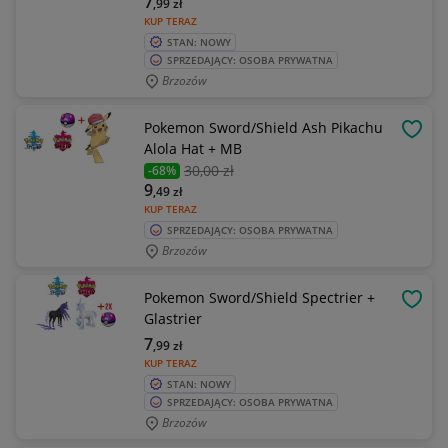
7
,99
zł
KUP TERAZ
STAN: NOWY
SPRZEDAJĄCY: OSOBA PRYWATNA
Brzozów
Pokemon Sword/Shield Ash Pikachu
OBSE
Alola Hat + MB
30
,00 zł
-68%
9
,49
zł
KUP TERAZ
SPRZEDAJĄCY: OSOBA PRYWATNA
Brzozów
Pokemon Sword/Shield Spectrier +
OBSE
Glastrier
7
,99
zł
KUP TERAZ
STAN: NOWY
SPRZEDAJĄCY: OSOBA PRYWATNA
Brzozów