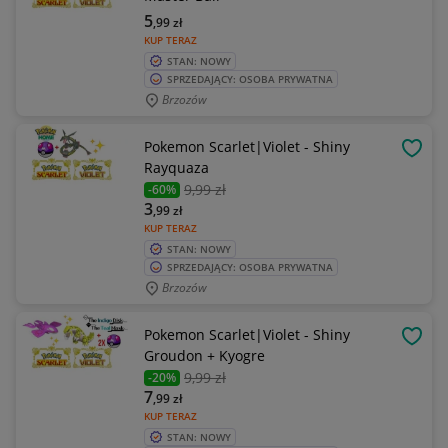
5
,99
zł
KUP TERAZ
STAN: NOWY
SPRZEDAJĄCY: OSOBA PRYWATNA
Brzozów
Pokemon Scarlet|Violet - Shiny
OBSE
Rayquaza
9
,99 zł
-60%
3
,99
zł
KUP TERAZ
STAN: NOWY
SPRZEDAJĄCY: OSOBA PRYWATNA
Brzozów
Pokemon Scarlet|Violet - Shiny
OBSE
Groudon + Kyogre
9
,99 zł
-20%
7
,99
zł
KUP TERAZ
STAN: NOWY