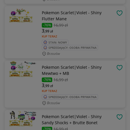
Pokemon Scarlet|Violet - Shiny
OBSE
Flutter Mane
16
,99 zł
-76%
3
,99
zł
KUP TERAZ
STAN: NOWY
SPRZEDAJĄCY: OSOBA PRYWATNA
Brzozów
Pokemon Scarlet|Violet - Shiny
OBSE
Mewtwo + MB
16
,99 zł
-76%
3
,99
zł
KUP TERAZ
SPRZEDAJĄCY: OSOBA PRYWATNA
Brzozów
Pokemon Scarlet|Violet - Shiny
OBSE
Sandy Shocks + Brutte Bonet
16
,99 zł
-70%