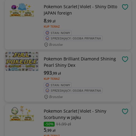
Pokemon Scarlet|Violet - Shiny Ditto
OBSE
JAPAN foreign
8
,99
zł
KUP TERAZ
STAN: NOWY
SPRZEDAJĄCY: OSOBA PRYWATNA
Brzozów
Pokemon Brilliant Diamond Shining
OBSE
Pearl Shiny Dex
993
,99
zł
KUP TERAZ
STAN: NOWY
SPRZEDAJĄCY: OSOBA PRYWATNA
Brzozów
Pokemon Scarlet|Violet - Shiny
OBSE
Scorbunny w Jajku
11
,99 zł
-50%
5
,99
zł
KUP TERAZ