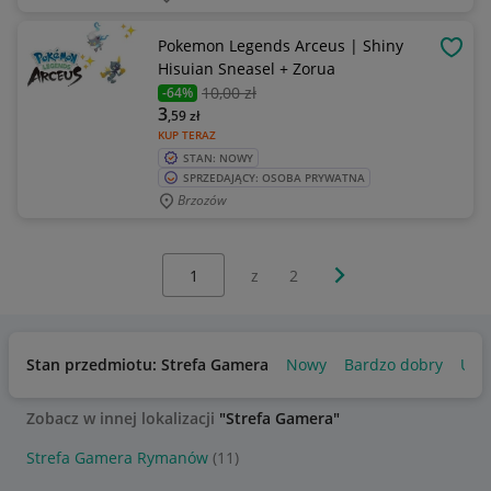
Pokemon Legends Arceus | Shiny
OBSE
Hisuian Sneasel + Zorua
10
,00 zł
-64%
3
,59
zł
KUP TERAZ
STAN: NOWY
SPRZEDAJĄCY: OSOBA PRYWATNA
Brzozów
Wybierz stronę:
Następna strona
z
2
Stan przedmiotu: Strefa Gamera
Nowy
Bardzo dobry
Uży
Zobacz w innej lokalizacji
"Strefa Gamera"
Strefa Gamera Rymanów
(11)