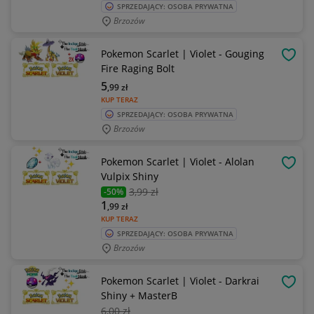
SPRZEDAJĄCY: OSOBA PRYWATNA
Brzozów
Pokemon Scarlet | Violet - Gouging
OBSE
Fire Raging Bolt
5
,99
zł
KUP TERAZ
SPRZEDAJĄCY: OSOBA PRYWATNA
Brzozów
Pokemon Scarlet | Violet - Alolan
OBSE
Vulpix Shiny
3
,99 zł
-50%
1
,99
zł
KUP TERAZ
SPRZEDAJĄCY: OSOBA PRYWATNA
Brzozów
Pokemon Scarlet | Violet - Darkrai
OBSE
Shiny + MasterB
6
,00 zł