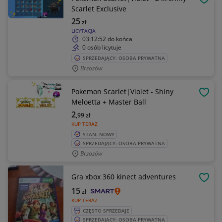
OBSE
Scarlet Exclusive
25
zł
LICYTACJA
03:12:52
do końca
0 osób licytuje
SPRZEDAJĄCY: OSOBA PRYWATNA
Brzozów
Pokemon Scarlet|Violet - Shiny
OBSE
Meloetta + Master Ball
2
,99
zł
KUP TERAZ
STAN: NOWY
SPRZEDAJĄCY: OSOBA PRYWATNA
Brzozów
Gra xbox 360 kinect adventures
OBSE
15
zł
KUP TERAZ
CZĘSTO SPRZEDAJE
SPRZEDAJĄCY: OSOBA PRYWATNA