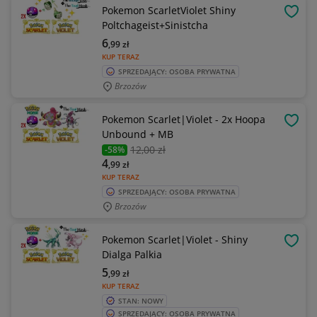
Pokemon ScarletViolet Shiny
OBSE
Poltchageist+Sinistcha
6
,99
zł
KUP TERAZ
SPRZEDAJĄCY: OSOBA PRYWATNA
Brzozów
Pokemon Scarlet|Violet - 2x Hoopa
OBSE
Unbound + MB
12
,00 zł
-58%
4
,99
zł
KUP TERAZ
SPRZEDAJĄCY: OSOBA PRYWATNA
Brzozów
Pokemon Scarlet|Violet - Shiny
OBSE
Dialga Palkia
5
,99
zł
KUP TERAZ
STAN: NOWY
SPRZEDAJĄCY: OSOBA PRYWATNA