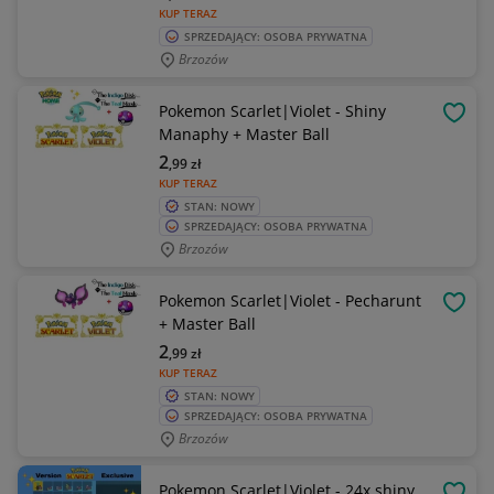
KUP TERAZ
SPRZEDAJĄCY: OSOBA PRYWATNA
Brzozów
Pokemon Scarlet|Violet - Shiny
OBSE
Manaphy + Master Ball
2
,99
zł
KUP TERAZ
STAN: NOWY
SPRZEDAJĄCY: OSOBA PRYWATNA
Brzozów
Pokemon Scarlet|Violet - Pecharunt
OBSE
+ Master Ball
2
,99
zł
KUP TERAZ
STAN: NOWY
SPRZEDAJĄCY: OSOBA PRYWATNA
Brzozów
Pokemon Scarlet|Violet - 24x shiny