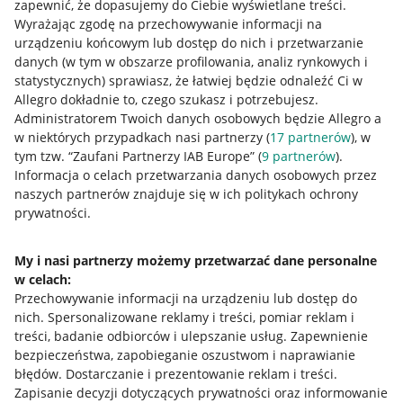
zapewnić, że dopasujemy do Ciebie wyświetlane treści.
Wyrażając zgodę na przechowywanie informacji na
urządzeniu końcowym lub dostęp do nich i przetwarzanie
danych (w tym w obszarze profilowania, analiz rynkowych i
statystycznych) sprawiasz, że łatwiej będzie odnaleźć Ci w
Allegro dokładnie to, czego szukasz i potrzebujesz.
Administratorem Twoich danych osobowych będzie Allegro a
w niektórych przypadkach nasi partnerzy (
17
partnerów
), w
Nawigacja
tym tzw. “Zaufani Partnerzy IAB Europe” (
9
partnerów
).
Przydatne informacje
Informacja o celach przetwarzania danych osobowych przez
naszych partnerów znajduje się w ich politykach ochrony
prywatności.
Jak to działa
Napisz do nas
My i nasi partnerzy możemy przetwarzać dane personalne
w celach:
Allegro Gadane dla sprzedających
Przechowywanie informacji na urządzeniu lub dostęp do
Allegro Gadane dla kupujących
nich
.
Spersonalizowane reklamy i treści, pomiar reklam i
treści, badanie odbiorców i ulepszanie usług
.
Zapewnienie
Mapa miejscowości
bezpieczeństwa, zapobieganie oszustwom i naprawianie
błędów
.
Dostarczanie i prezentowanie reklam i treści
.
Informacje prawne
Zapisanie decyzji dotyczących prywatności oraz informowanie