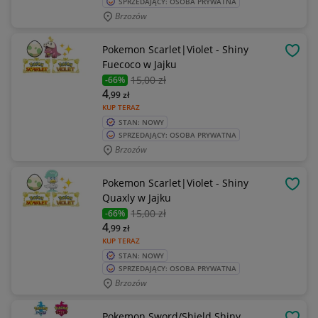
SPRZEDAJĄCY: OSOBA PRYWATNA
Brzozów
Pokemon Scarlet|Violet - Shiny
OBSE
Fuecoco w Jajku
15
,00 zł
-66%
4
,99
zł
KUP TERAZ
STAN: NOWY
SPRZEDAJĄCY: OSOBA PRYWATNA
Brzozów
Pokemon Scarlet|Violet - Shiny
OBSE
Quaxly w Jajku
15
,00 zł
-66%
4
,99
zł
KUP TERAZ
STAN: NOWY
SPRZEDAJĄCY: OSOBA PRYWATNA
Brzozów
Pokemon Sword/Shield Shiny