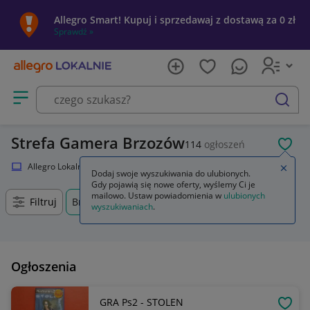
Allegro Smart! Kupuj i sprzedawaj z dostawą za 0 zł
Sprawdź »
Otwórz menu z kategoriami
szukaj
Strefa Gamera Brzozów
114
ogłoszeń
POL
Allegro Lokalnie
Elektronika
Strefa Gamera
Zamkn
Dodaj swoje wyszukiwania do ulubionych.
Gdy pojawią się nowe oferty, wyślemy Ci je
mailowo. Ustaw powiadomienia w
ulubionych
Filtruj
Brzozów, Podkarpackie, +0 km
wyszukiwaniach
.
Ogłoszenia
GRA Ps2 - STOLEN
OBSE