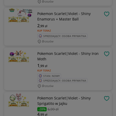
Brzozów
Pokemon Scarlet|Violet - Shiny
OBSE
Enamorus + Master Ball
2
,99
zł
KUP TERAZ
SPRZEDAJĄCY: OSOBA PRYWATNA
Brzozów
Pokemon Scarlet|Violet - Shiny Iron
OBSE
Moth
1
,99
zł
KUP TERAZ
STAN: NOWY
SPRZEDAJĄCY: OSOBA PRYWATNA
Brzozów
Pokemon Scarlet|Violet - Shiny
OBSE
Sprigatito w Jajku
6
,99 zł
-28%
4
,99
zł