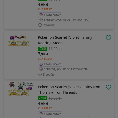
4
,99
zł
KUP TERAZ
STAN: NOWY
SPRZEDAJĄCY: OSOBA PRYWATNA
Brzozów
Pokemon Scarlet|Violet - Shiny
OBSE
Roaring Moon
16
,99 zł
-76%
3
,99
zł
KUP TERAZ
STAN: NOWY
SPRZEDAJĄCY: OSOBA PRYWATNA
Brzozów
Pokemon Scarlet|Violet - Shiny Iron
OBSE
Thorns + Iron Threads
16
,99 zł
-70%
4
,99
zł
KUP TERAZ
STAN: NOWY