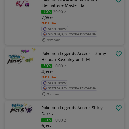
OBSE
Eternatus + Master Ball
20
,00 zł
-60%
7
,99
zł
KUP TERAZ
STAN: NOWY
SPRZEDAJĄCY: OSOBA PRYWATNA
Brzozów
Pokemon Legends Arceus | Shiny
OBSE
Hisuian Basculegion F+M
10
,00 zł
-50%
4
,99
zł
KUP TERAZ
STAN: NOWY
SPRZEDAJĄCY: OSOBA PRYWATNA
Brzozów
Pokemon Legends Arceus Shiny
OBSE
Darkrai
10
,00 zł
-30%
6
,99
zł