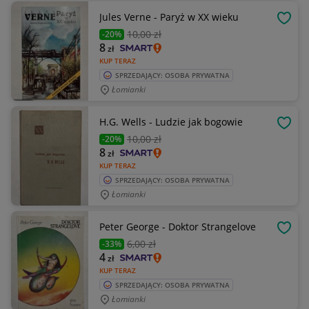
Jules Verne - Paryż w XX wieku
OBSE
10
,00 zł
-20%
8
zł
KUP TERAZ
SPRZEDAJĄCY: OSOBA PRYWATNA
Łomianki
H.G. Wells - Ludzie jak bogowie
OBSE
10
,00 zł
-20%
8
zł
KUP TERAZ
SPRZEDAJĄCY: OSOBA PRYWATNA
Łomianki
Peter George - Doktor Strangelove
OBSE
6
,00 zł
-33%
4
zł
KUP TERAZ
SPRZEDAJĄCY: OSOBA PRYWATNA
Łomianki