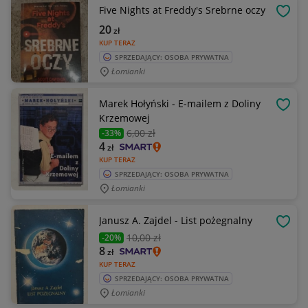
Five Nights at Freddy's Srebrne oczy
OBSE
20
zł
KUP TERAZ
SPRZEDAJĄCY: OSOBA PRYWATNA
Łomianki
Marek Hołyński - E-mailem z Doliny
OBSE
Krzemowej
6
,00 zł
-33%
4
zł
KUP TERAZ
SPRZEDAJĄCY: OSOBA PRYWATNA
Łomianki
Janusz A. Zajdel - List pożegnalny
OBSE
10
,00 zł
-20%
8
zł
KUP TERAZ
SPRZEDAJĄCY: OSOBA PRYWATNA
Łomianki