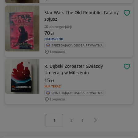
Star Wars The Old Republic: Fatalny
OBSE
sojusz
do negocjacji
70
zł
OGŁOSZENIE
SPRZEDAJĄCY: OSOBA PRYWATNA
Łomianki
R. Dębski Zoroaster Gwiazdy
OBSE
Umierają w Milczeniu
15
zł
KUP TERAZ
SPRZEDAJĄCY: OSOBA PRYWATNA
Łomianki
Wybierz stronę:
Następna strona
z
1