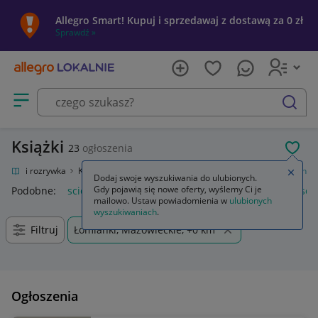
Allegro Smart! Kupuj i sprzedawaj z dostawą za 0 zł
Sprawdź »
Otwórz menu z kategoriami
szukaj
Książki
23
ogłoszenia
POL
ultura i rozrywka
Książki
Fantasy, science fiction, horror
Science fiction
Zamkn
Dodaj swoje wyszukiwania do ulubionych.
Gdy pojawią się nowe oferty, wyślemy Ci je
Podobne:
science fiction
fantasy science fiction
fantasy scie
mailowo. Ustaw powiadomienia w
ulubionych
wyszukiwaniach
.
Filtruj
Łomianki, Mazowieckie, +0 km
Ogłoszenia