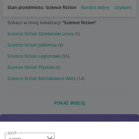
Stan przedmiotu: Science fiction
Bardzo dobry
Używany
Zobacz w innej lokalizacji
"Science fiction"
Science fiction Dziekanów Leśny
(5)
Science fiction Jabłonna
(4)
Science fiction Legionowo
(95)
Science fiction Piastów
(6)
Science fiction Michałowice-Wieś
(14)
POKAŻ WIĘCEJ
język