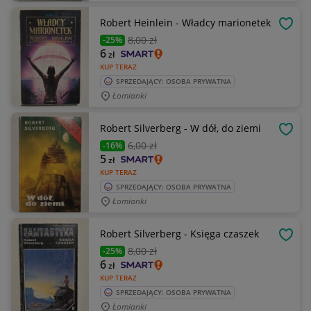
Robert Heinlein - Władcy marionetek
OBSE
8
,00 zł
-25%
6
zł
KUP TERAZ
SPRZEDAJĄCY: OSOBA PRYWATNA
Łomianki
Robert Silverberg - W dół, do ziemi
OBSE
6
,00 zł
-16%
5
zł
KUP TERAZ
SPRZEDAJĄCY: OSOBA PRYWATNA
Łomianki
Robert Silverberg - Księga czaszek
OBSE
8
,00 zł
-25%
6
zł
KUP TERAZ
SPRZEDAJĄCY: OSOBA PRYWATNA
Łomianki