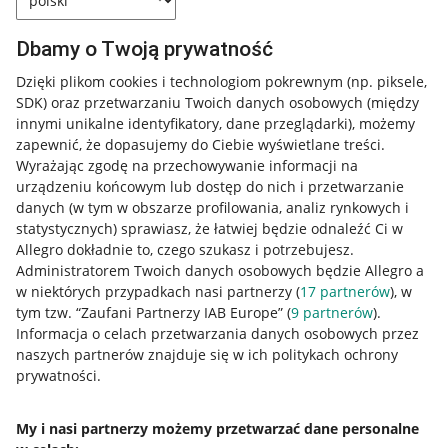
Dbamy o Twoją prywatność
Dzięki plikom cookies i technologiom pokrewnym
(np. piksele,
SDK)
oraz przetwarzaniu Twoich danych osobowych
(między
innymi unikalne identyfikatory, dane przeglądarki)
, możemy
zapewnić, że dopasujemy do Ciebie wyświetlane treści.
Wyrażając zgodę na przechowywanie informacji na
urządzeniu końcowym lub dostęp do nich i przetwarzanie
danych (w tym w obszarze profilowania, analiz rynkowych i
statystycznych) sprawiasz, że łatwiej będzie odnaleźć Ci w
Allegro dokładnie to, czego szukasz i potrzebujesz.
Administratorem Twoich danych osobowych będzie Allegro a
w niektórych przypadkach nasi partnerzy (
17
partnerów
), w
tym tzw. “Zaufani Partnerzy IAB Europe” (
9
partnerów
).
Przydatne informacje
Informacja o celach przetwarzania danych osobowych przez
naszych partnerów znajduje się w ich politykach ochrony
prywatności.
Jak to działa
Napisz do nas
My i nasi partnerzy możemy przetwarzać dane personalne