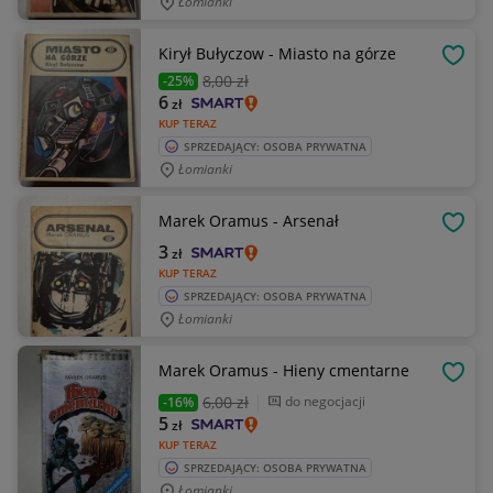
Łomianki
Kirył Bułyczow - Miasto na górze
OBSE
8
,00 zł
-25%
6
zł
KUP TERAZ
SPRZEDAJĄCY: OSOBA PRYWATNA
Łomianki
Marek Oramus - Arsenał
OBSE
3
zł
KUP TERAZ
SPRZEDAJĄCY: OSOBA PRYWATNA
Łomianki
Marek Oramus - Hieny cmentarne
OBSE
6
,00 zł
do negocjacji
-16%
5
zł
KUP TERAZ
SPRZEDAJĄCY: OSOBA PRYWATNA
Łomianki