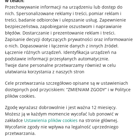
w celach:
Allegro Gadane dla sprzedających
Przechowywanie informacji na urządzeniu lub dostęp do
Allegro Gadane dla kupujących
nich
.
Spersonalizowane reklamy i treści, pomiar reklam i
treści, badanie odbiorców i ulepszanie usług
.
Zapewnienie
Mapa miejscowości
bezpieczeństwa, zapobieganie oszustwom i naprawianie
błędów
.
Dostarczanie i prezentowanie reklam i treści
.
Informacje prawne
Zapisanie decyzji dotyczących prywatności oraz informowanie
o nich
.
Dopasowanie i łączenie danych z innych źródeł
.
Regulamin
Łączenie różnych urządzeń
.
Identyfikacja urządzeń na
podstawie informacji przesyłanych automatycznie
.
Polityka plików "cookies"
Twoje dane personalne przetwarzamy również w celu
ułatwiania korzystania z naszych stron
Ustawienia plików "cookies"
Cele przetwarzania szczegółowo opisane są w ustawieniach
Udostępnianie lokalizacji
dostępnych pod przyciskiem: “ZMIENIAM ZGODY” i w Polityce
Informacje dla Aktu o Usługach Cyfrowych
plików cookies.
Zgodę wyrażasz dobrowolnie i jest ważna 12 miesięcy.
Pobierz aplikację
Możesz ją w każdym momencie wycofać lub ponowić w
zakładce
Ustawienia plików cookies
na stronie głównej.
Wycofanie zgody nie wpływa na legalność uprzedniego
przetwarzania.