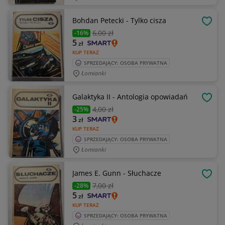
Bohdan Petecki - Tylko cisza
OBSE
6
,00 zł
-16%
5
zł
KUP TERAZ
SPRZEDAJĄCY: OSOBA PRYWATNA
Łomianki
Galaktyka II - Antologia opowiadań
OBSE
4
,00 zł
-25%
3
zł
KUP TERAZ
SPRZEDAJĄCY: OSOBA PRYWATNA
Łomianki
James E. Gunn - Słuchacze
OBSE
7
,00 zł
-28%
5
zł
KUP TERAZ
SPRZEDAJĄCY: OSOBA PRYWATNA