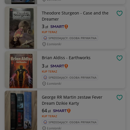
Theodore Sturgeon - Case and the
OBSE
Dreamer
3
zł
KUP TERAZ
SPRZEDAJĄCY: OSOBA PRYWATNA
Łomianki
Brian Aldiss - Earthworks
OBSE
3
zł
KUP TERAZ
SPRZEDAJĄCY: OSOBA PRYWATNA
Łomianki
George RR Martin zestaw Fever
OBSE
Dream Dzikie Karty
64
zł
KUP TERAZ
SPRZEDAJĄCY: OSOBA PRYWATNA
Łomianki