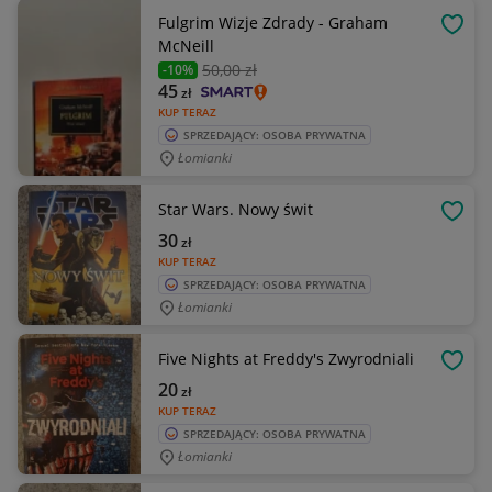
Fulgrim Wizje Zdrady - Graham
OBSE
McNeill
50
,00 zł
-10%
45
zł
KUP TERAZ
SPRZEDAJĄCY: OSOBA PRYWATNA
Łomianki
Star Wars. Nowy świt
OBSE
30
zł
KUP TERAZ
SPRZEDAJĄCY: OSOBA PRYWATNA
Łomianki
Five Nights at Freddy's Zwyrodniali
OBSE
20
zł
KUP TERAZ
SPRZEDAJĄCY: OSOBA PRYWATNA
Łomianki