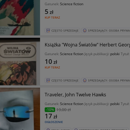
Gatunek:
Science fiction
5
zł
KUP TERAZ
CZĘSTO SPRZEDAJE
SPRZEDAJĄCY: OSOBA PRYW
Książka "Wojna Światów" Herbert Geor
Gatunek:
Science fiction
Język publikacji:
polski
Tytuł
10
zł
KUP TERAZ
CZĘSTO SPRZEDAJE
SPRZEDAJĄCY: OSOBA PRYW
Traveler, John Twelve Hawks
Gatunek:
Science fiction
Język publikacji:
polski
Tytuł
19
,00 zł
-10%
17
zł
OGŁOSZENIE