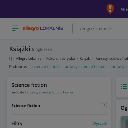
All
Otwórz menu z kategoriami
Książki
5
ogłoszeń
Allegro Lokalnie
Kultura i rozrywka
Książki
Fantasy, science fict
Podobne:
science fiction
fantasy science fiction
fantasy s
Science fiction
Wido
wróć do
Fantasy, science fiction, horror
Science fiction
5
Og
Filtry
Wyczyść