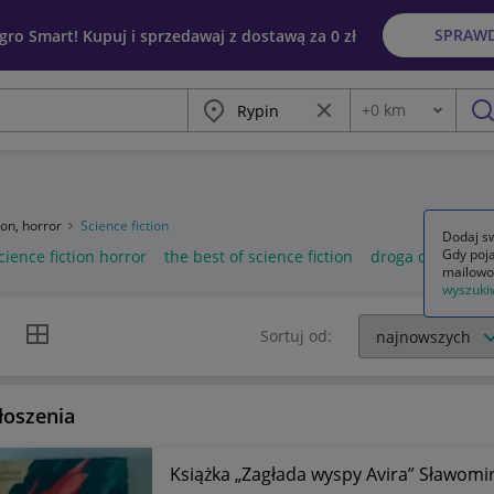
SPRAW
egro Smart! Kupuj i sprzedawaj z dostawą za 0 zł
Miasto
Wyczyść frazę
+
0
km
Odległość
szu
ion, horror
Science fiction
Dodaj sw
Gdy poja
cience fiction horror
the best of science fiction
droga do science
mailowo
wyszuki
k listy
Widok siatki
Sortuj od:
łoszenia
Książka „Zagłada wyspy Avira” Sławomir