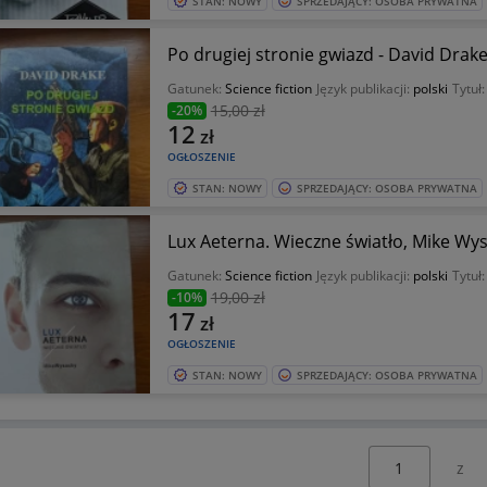
STAN: NOWY
SPRZEDAJĄCY: OSOBA PRYWATNA
Po drugiej stronie gwiazd - David Drak
Gatunek:
Science fiction
Język publikacji:
polski
Tytuł
15
,00 zł
-20%
12
zł
OGŁOSZENIE
STAN: NOWY
SPRZEDAJĄCY: OSOBA PRYWATNA
Lux Aeterna. Wieczne światło, Mike Wy
Gatunek:
Science fiction
Język publikacji:
polski
Tytuł
19
,00 zł
-10%
17
zł
OGŁOSZENIE
STAN: NOWY
SPRZEDAJĄCY: OSOBA PRYWATNA
Wybierz stronę: