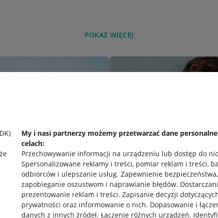
POKAŻ WIĘCEJ
SDK)
My i nasi partnerzy możemy przetwarzać dane personaln
celach:
że
Przechowywanie informacji na urządzeniu lub dostęp do ni
Spersonalizowane reklamy i treści, pomiar reklam i treści, b
odbiorców i ulepszanie usług
.
Zapewnienie bezpieczeństwa,
zapobieganie oszustwom i naprawianie błędów
.
Dostarczani
prezentowanie reklam i treści
.
Zapisanie decyzji dotyczącyc
prywatności oraz informowanie o nich
.
Dopasowanie i łącze
danych z innych źródeł
.
Łączenie różnych urządzeń
.
Identyf