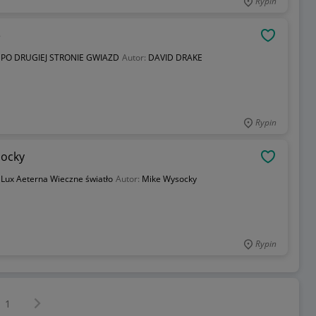
Rypin
e
OBSERWU
:
PO DRUGIEJ STRONIE GWIAZD
Autor:
DAVID DRAKE
Rypin
socky
OBSERWU
:
Lux Aeterna Wieczne światło
Autor:
Mike Wysocky
Rypin
Następna strona
z
1