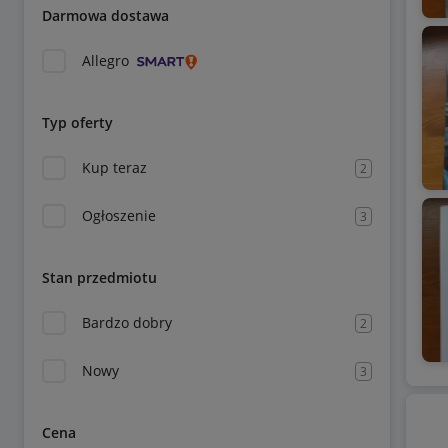
Darmowa dostawa
Allegro
Typ oferty
Kup teraz
2
Ogłoszenie
3
Stan przedmiotu
Bardzo dobry
2
Nowy
3
Cena