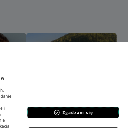
e w
ch
.
adanie
e i
Zgadzam się
h
nie
ikacja