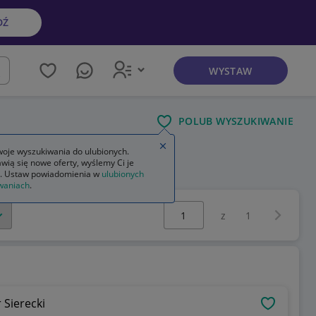
DŹ
WYSTAW
kaj
POLUB WYSZUKIWANIE
Zamknij wskazówkę
oje wyszukiwania do ulubionych.
wią się nowe oferty, wyślemy Ci je
 fiction
. Ustaw powiadomienia w
ulubionych
waniach
.
Wybierz stronę:
Następna 
z
1
 Sierecki
OBSERWU