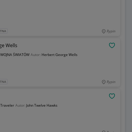
Rypin
ATNA
ge Wells
OBSERWU
:
WOJNA ŚWIATÓW
Autor:
Herbert George Wells
Rypin
ATNA
OBSERWU
:
Traveler
Autor:
John Twelve Hawks