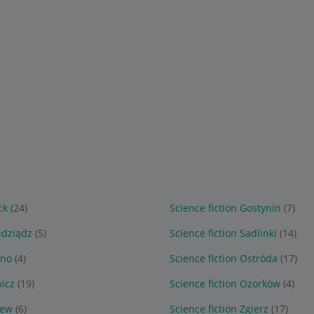
ck
(24)
Science fiction Gostynin
(7)
udziądz
(5)
Science fiction Sadlinki
(14)
tno
(4)
Science fiction Ostróda
(17)
wicz
(19)
Science fiction Ozorków
(4)
zew
(6)
Science fiction Zgierz
(17)