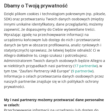
Dbamy o Twoją prywatność
Dzięki plikom cookies i technologiom pokrewnym
(np. piksele,
SDK)
oraz przetwarzaniu Twoich danych osobowych
(między
innymi unikalne identyfikatory, dane przeglądarki)
, możemy
zapewnić, że dopasujemy do Ciebie wyświetlane treści.
Wyrażając zgodę na przechowywanie informacji na
urządzeniu końcowym lub dostęp do nich i przetwarzanie
danych (w tym w obszarze profilowania, analiz rynkowych i
statystycznych) sprawiasz, że łatwiej będzie odnaleźć Ci w
Allegro dokładnie to, czego szukasz i potrzebujesz.
Administratorem Twoich danych osobowych będzie Allegro a
w niektórych przypadkach nasi partnerzy (
17
partnerów
), w
tym tzw. “Zaufani Partnerzy IAB Europe” (
9
partnerów
).
Przydatne informacje
Informacja o celach przetwarzania danych osobowych przez
naszych partnerów znajduje się w ich politykach ochrony
prywatności.
Jak to działa
Napisz do nas
My i nasi partnerzy możemy przetwarzać dane personalne
w celach:
Allegro Gadane dla sprzedających
Przechowywanie informacji na urządzeniu lub dostęp do