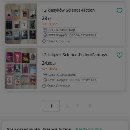
12 klasyków Science-Fiction
OBSE
28
zł
KUP TERAZ
CZĘSTO SPRZEDAJE
SPRZEDAJĄCY: OSOBA PRYWATNA
Stare Grochale
12 książek Science-fiction/Fantasy
OBSE
24
,88
zł
KUP TERAZ
CZĘSTO SPRZEDAJE
SPRZEDAJĄCY: OSOBA PRYWATNA
Stare Grochale
Wybierz stronę:
Następna strona
z
1
Stan przedmiotu: Science fiction
Bardzo dobry