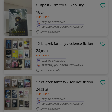
Outpost - Dmitry Glukhovsky
OBSE
18
zł
KUP TERAZ
CZĘSTO SPRZEDAJE
SPRZEDAJĄCY: OSOBA PRYWATNA
Stare Grochale
12 książek fantasy / science fiction
OBSE
24
,88
zł
KUP TERAZ
CZĘSTO SPRZEDAJE
SPRZEDAJĄCY: OSOBA PRYWATNA
Stare Grochale
12 książek fantasy / science fiction
OBSE
24
,88
zł
KUP TERAZ
CZĘSTO SPRZEDAJE
SPRZEDAJĄCY: OSOBA PRYWATNA
Stare Grochale