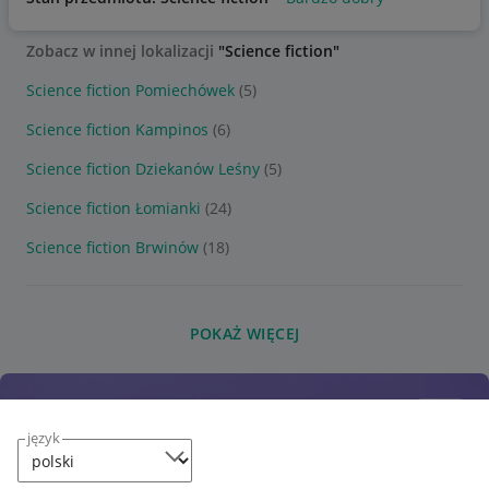
Zobacz w innej lokalizacji
"Science fiction"
Science fiction Pomiechówek
(5)
Science fiction Kampinos
(6)
Science fiction Dziekanów Leśny
(5)
Science fiction Łomianki
(24)
Science fiction Brwinów
(18)
POKAŻ WIĘCEJ
język