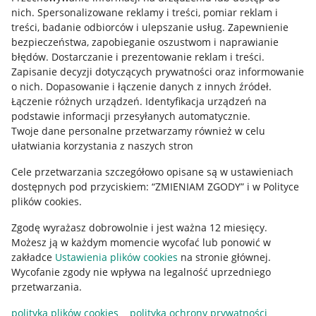
Allegro Gadane dla kupujących
nich
.
Spersonalizowane reklamy i treści, pomiar reklam i
treści, badanie odbiorców i ulepszanie usług
.
Zapewnienie
Mapa miejscowości
bezpieczeństwa, zapobieganie oszustwom i naprawianie
błędów
.
Dostarczanie i prezentowanie reklam i treści
.
Informacje prawne
Zapisanie decyzji dotyczących prywatności oraz informowanie
o nich
.
Dopasowanie i łączenie danych z innych źródeł
.
Regulamin
Łączenie różnych urządzeń
.
Identyfikacja urządzeń na
podstawie informacji przesyłanych automatycznie
.
Polityka plików "cookies"
Twoje dane personalne przetwarzamy również w celu
ułatwiania korzystania z naszych stron
Ustawienia plików "cookies"
Cele przetwarzania szczegółowo opisane są w ustawieniach
Udostępnianie lokalizacji
dostępnych pod przyciskiem: “ZMIENIAM ZGODY” i w Polityce
Informacje dla Aktu o Usługach Cyfrowych
plików cookies.
Zgodę wyrażasz dobrowolnie i jest ważna 12 miesięcy.
Pobierz aplikację
Możesz ją w każdym momencie wycofać lub ponowić w
zakładce
Ustawienia plików cookies
na stronie głównej.
Wycofanie zgody nie wpływa na legalność uprzedniego
przetwarzania.
polityka plików cookies
polityka ochrony prywatności