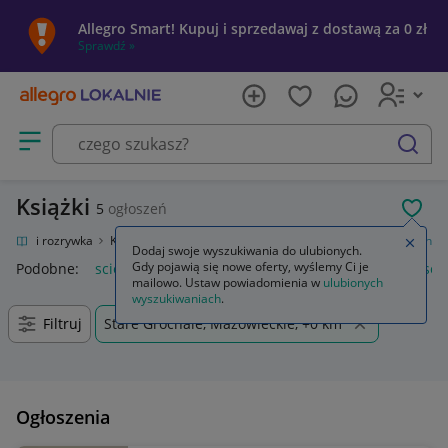
Allegro Smart! Kupuj i sprzedawaj z dostawą za 0 zł
Sprawdź »
Otwórz menu z kategoriami
szukaj
Książki
5
ogłoszeń
POL
ultura i rozrywka
Książki
Fantasy, science fiction, horror
Science fiction
Zamkn
Dodaj swoje wyszukiwania do ulubionych.
Gdy pojawią się nowe oferty, wyślemy Ci je
Podobne:
science fiction
fantasy science fiction
fantasy scie
mailowo. Ustaw powiadomienia w
ulubionych
wyszukiwaniach
.
Filtruj
Stare Grochale, Mazowieckie, +0 km
Ogłoszenia