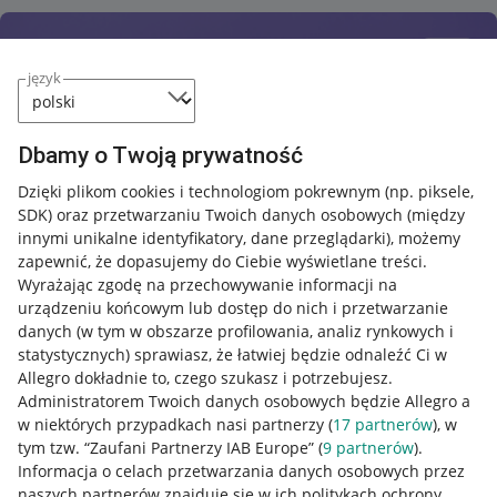
język
Dbamy o Twoją prywatność
Dzięki plikom cookies i technologiom pokrewnym
(np. piksele,
SDK)
oraz przetwarzaniu Twoich danych osobowych
(między
innymi unikalne identyfikatory, dane przeglądarki)
, możemy
zapewnić, że dopasujemy do Ciebie wyświetlane treści.
Wyrażając zgodę na przechowywanie informacji na
urządzeniu końcowym lub dostęp do nich i przetwarzanie
danych (w tym w obszarze profilowania, analiz rynkowych i
statystycznych) sprawiasz, że łatwiej będzie odnaleźć Ci w
Allegro dokładnie to, czego szukasz i potrzebujesz.
Administratorem Twoich danych osobowych będzie Allegro a
w niektórych przypadkach nasi partnerzy (
17
partnerów
), w
tym tzw. “Zaufani Partnerzy IAB Europe” (
9
partnerów
).
Przydatne informacje
Informacja o celach przetwarzania danych osobowych przez
naszych partnerów znajduje się w ich politykach ochrony