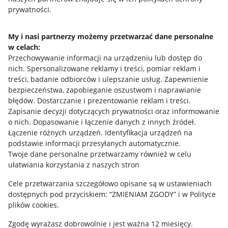
prywatności.
Jak to działa
Napisz do nas
My i nasi partnerzy możemy przetwarzać dane personalne
w celach:
Allegro Gadane dla sprzedających
Przechowywanie informacji na urządzeniu lub dostęp do
Allegro Gadane dla kupujących
nich
.
Spersonalizowane reklamy i treści, pomiar reklam i
treści, badanie odbiorców i ulepszanie usług
.
Zapewnienie
Mapa miejscowości
bezpieczeństwa, zapobieganie oszustwom i naprawianie
błędów
.
Dostarczanie i prezentowanie reklam i treści
.
Informacje prawne
Zapisanie decyzji dotyczących prywatności oraz informowanie
o nich
.
Dopasowanie i łączenie danych z innych źródeł
.
Regulamin
Łączenie różnych urządzeń
.
Identyfikacja urządzeń na
podstawie informacji przesyłanych automatycznie
.
Polityka plików "cookies"
Twoje dane personalne przetwarzamy również w celu
ułatwiania korzystania z naszych stron
Ustawienia plików "cookies"
Cele przetwarzania szczegółowo opisane są w ustawieniach
Udostępnianie lokalizacji
dostępnych pod przyciskiem: “ZMIENIAM ZGODY” i w Polityce
Informacje dla Aktu o Usługach Cyfrowych
plików cookies.
Zgodę wyrażasz dobrowolnie i jest ważna 12 miesięcy.
Pobierz aplikację