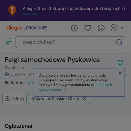
Allegro Smart! Kupuj i sprzedawaj z dostawą za 0 zł
Sprawdź »
Otwórz menu z kategoriami
szukaj
Felgi samochodowe Pyskowice
POL
6
ogłoszeń
Zamkn
Allegro Lokalnie
Motoryzacja
Opony i felgi
Felgi
Do samochodów
Dodaj swoje wyszukiwania do ulubionych.
Gdy pojawią się nowe oferty, wyślemy Ci je
Podobne:
do samochodów
gaśnica samochodowa
kamera 
mailowo. Ustaw powiadomienia w
ulubionych
wyszukiwaniach
.
Filtruj
Pyskowice, Śląskie, +0 km
Ogłoszenia