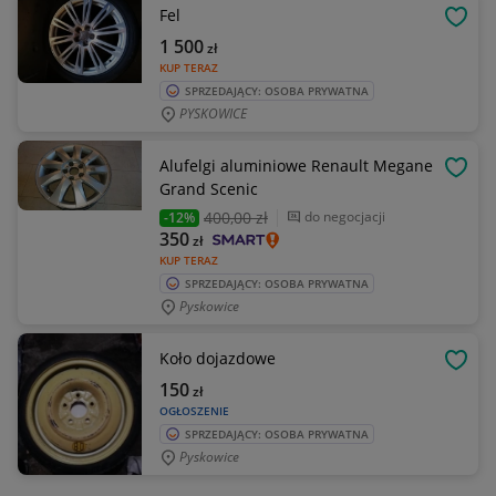
Fel
OBSE
1 500
zł
KUP TERAZ
SPRZEDAJĄCY: OSOBA PRYWATNA
PYSKOWICE
Alufelgi aluminiowe Renault Megane
OBSE
Grand Scenic
400
,00 zł
do negocjacji
-12%
350
zł
KUP TERAZ
SPRZEDAJĄCY: OSOBA PRYWATNA
Pyskowice
Koło dojazdowe
OBSE
150
zł
OGŁOSZENIE
SPRZEDAJĄCY: OSOBA PRYWATNA
Pyskowice