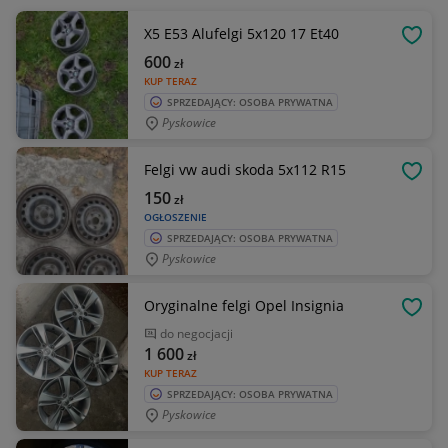
X5 E53 Alufelgi 5x120 17 Et40
OBSE
600
zł
KUP TERAZ
SPRZEDAJĄCY: OSOBA PRYWATNA
Pyskowice
Felgi vw audi skoda 5x112 R15
OBSE
150
zł
OGŁOSZENIE
SPRZEDAJĄCY: OSOBA PRYWATNA
Pyskowice
Oryginalne felgi Opel Insignia
OBSE
do negocjacji
1 600
zł
KUP TERAZ
SPRZEDAJĄCY: OSOBA PRYWATNA
Pyskowice