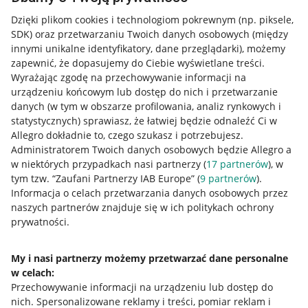
Dzięki plikom cookies i technologiom pokrewnym
(np. piksele,
SDK)
oraz przetwarzaniu Twoich danych osobowych
(między
innymi unikalne identyfikatory, dane przeglądarki)
, możemy
zapewnić, że dopasujemy do Ciebie wyświetlane treści.
Wyrażając zgodę na przechowywanie informacji na
urządzeniu końcowym lub dostęp do nich i przetwarzanie
danych (w tym w obszarze profilowania, analiz rynkowych i
statystycznych) sprawiasz, że łatwiej będzie odnaleźć Ci w
Allegro dokładnie to, czego szukasz i potrzebujesz.
Administratorem Twoich danych osobowych będzie Allegro a
w niektórych przypadkach nasi partnerzy (
17
partnerów
), w
tym tzw. “Zaufani Partnerzy IAB Europe” (
9
partnerów
).
Przydatne informacje
Informacja o celach przetwarzania danych osobowych przez
naszych partnerów znajduje się w ich politykach ochrony
prywatności.
Jak to działa
Napisz do nas
My i nasi partnerzy możemy przetwarzać dane personalne
w celach:
Allegro Gadane dla sprzedających
Przechowywanie informacji na urządzeniu lub dostęp do
Allegro Gadane dla kupujących
nich
.
Spersonalizowane reklamy i treści, pomiar reklam i