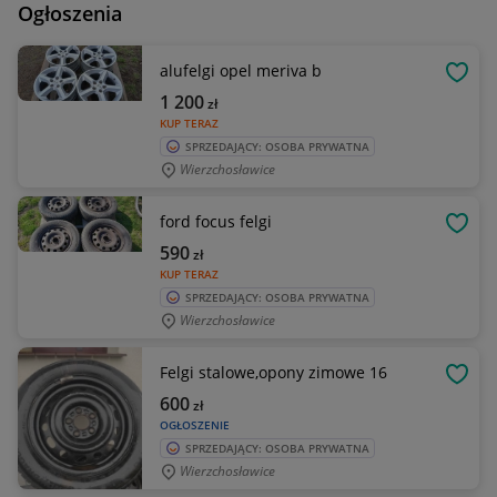
Ogłoszenia
alufelgi opel meriva b
OBSE
1 200
zł
KUP TERAZ
SPRZEDAJĄCY: OSOBA PRYWATNA
Wierzchosławice
ford focus felgi
OBSE
590
zł
KUP TERAZ
SPRZEDAJĄCY: OSOBA PRYWATNA
Wierzchosławice
Felgi stalowe,opony zimowe 16
OBSE
600
zł
OGŁOSZENIE
SPRZEDAJĄCY: OSOBA PRYWATNA
Wierzchosławice