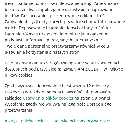
treści, badanie odbiorców i ulepszanie usług
.
Zapewnienie
Mapa miejscowości
bezpieczeństwa, zapobieganie oszustwom i naprawianie
błędów
.
Dostarczanie i prezentowanie reklam i treści
.
Informacje prawne
Zapisanie decyzji dotyczących prywatności oraz informowanie
o nich
.
Dopasowanie i łączenie danych z innych źródeł
.
Regulamin
Łączenie różnych urządzeń
.
Identyfikacja urządzeń na
podstawie informacji przesyłanych automatycznie
.
Polityka plików "cookies"
Twoje dane personalne przetwarzamy również w celu
ułatwiania korzystania z naszych stron
Ustawienia plików "cookies"
Cele przetwarzania szczegółowo opisane są w ustawieniach
Udostępnianie lokalizacji
dostępnych pod przyciskiem: “ZMIENIAM ZGODY” i w Polityce
Informacje dla Aktu o Usługach Cyfrowych
plików cookies.
Zgodę wyrażasz dobrowolnie i jest ważna 12 miesięcy.
Pobierz aplikację
Możesz ją w każdym momencie wycofać lub ponowić w
zakładce
Ustawienia plików cookies
na stronie głównej.
Wycofanie zgody nie wpływa na legalność uprzedniego
przetwarzania.
polityka plików cookies
polityka ochrony prywatności