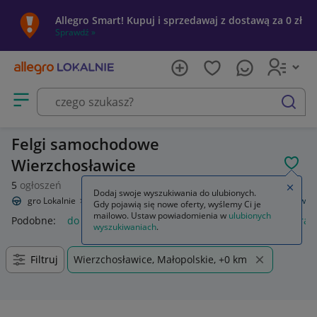
Allegro Smart! Kupuj i sprzedawaj z dostawą za 0 zł
Sprawdź »
Otwórz menu z kategoriami
szukaj
Felgi samochodowe
Wierzchosławice
POL
5
ogłoszeń
Zamkn
Dodaj swoje wyszukiwania do ulubionych.
Allegro Lokalnie
Motoryzacja
Opony i felgi
Felgi
Do samochodów
Gdy pojawią się nowe oferty, wyślemy Ci je
mailowo. Ustaw powiadomienia w
ulubionych
Podobne:
do samochodów
gaśnica samochodowa
kamera 
wyszukiwaniach
.
Filtruj
Wierzchosławice, Małopolskie, +0 km