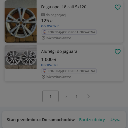
Felga opel 18 cali 5x120
OBSE
do negocjacji
125
zł
OGŁOSZENIE
SPRZEDAJĄCY: OSOBA PRYWATNA
Wierzchosławice
Alufelgi do jaguara
OBSE
1 000
zł
OGŁOSZENIE
SPRZEDAJĄCY: OSOBA PRYWATNA
Wierzchoslawice
Wybierz stronę:
Następna strona
z
1
Stan przedmiotu: Do samochodów
Bardzo dobry
Używany