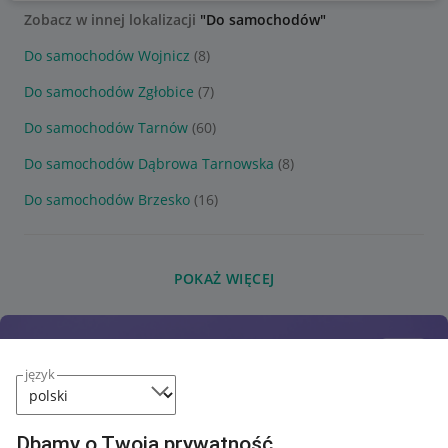
Zobacz w innej lokalizacji
"Do samochodów"
Do samochodów Wojnicz
(8)
Do samochodów Zgłobice
(7)
Do samochodów Tarnów
(60)
Do samochodów Dąbrowa Tarnowska
(8)
Do samochodów Brzesko
(16)
POKAŻ WIĘCEJ
język
Dbamy o Twoją prywatność