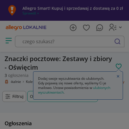
Allegro Smart! Kupuj i sprzedawaj z dostawą za 0 zł
Sprawdź »
Otwórz menu z kategoriami
szukaj
Znaczki pocztowe: Zestawy i zbiory
- Oświęcim
POL
3
ogłoszenia
Zamkn
Dodaj swoje wyszukiwania do ulubionych.
legro Lokalnie
Kolekcje i sztuka
Kolekcje
Filatelistyka
Zestawy i zbiory
Gdy pojawią się nowe oferty, wyślemy Ci je
mailowo. Ustaw powiadomienia w
ulubionych
wyszukiwaniach
.
Filtruj
Oświęcim, Małopolskie, +0 km
Ogłoszenia