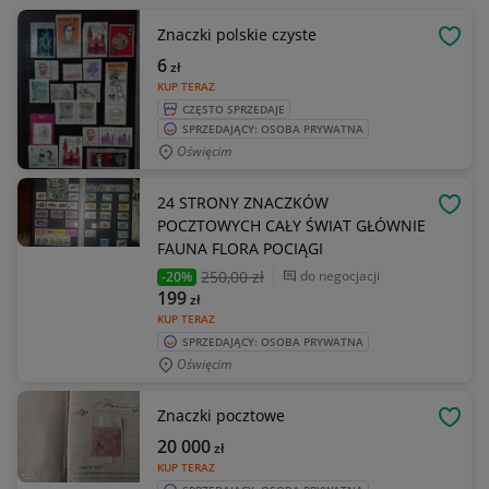
Znaczki polskie czyste
OBSE
6
zł
KUP TERAZ
CZĘSTO SPRZEDAJE
SPRZEDAJĄCY: OSOBA PRYWATNA
Oświęcim
24 STRONY ZNACZKÓW
OBSE
POCZTOWYCH CAŁY ŚWIAT GŁÓWNIE
FAUNA FLORA POCIĄGI
250
,00 zł
do negocjacji
-20%
199
zł
KUP TERAZ
SPRZEDAJĄCY: OSOBA PRYWATNA
Oświęcim
Znaczki pocztowe
OBSE
20 000
zł
KUP TERAZ