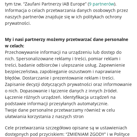
tym tzw. “Zaufani Partnerzy IAB Europe” (
9
partnerów
).
Przydatne informacje
Informacja o celach przetwarzania danych osobowych przez
naszych partnerów znajduje się w ich politykach ochrony
prywatności.
Jak to działa
Napisz do nas
My i nasi partnerzy możemy przetwarzać dane personalne
w celach:
Allegro Gadane dla sprzedających
Przechowywanie informacji na urządzeniu lub dostęp do
Allegro Gadane dla kupujących
nich
.
Spersonalizowane reklamy i treści, pomiar reklam i
treści, badanie odbiorców i ulepszanie usług
.
Zapewnienie
Mapa miejscowości
bezpieczeństwa, zapobieganie oszustwom i naprawianie
błędów
.
Dostarczanie i prezentowanie reklam i treści
.
Informacje prawne
Zapisanie decyzji dotyczących prywatności oraz informowanie
o nich
.
Dopasowanie i łączenie danych z innych źródeł
.
Regulamin
Łączenie różnych urządzeń
.
Identyfikacja urządzeń na
podstawie informacji przesyłanych automatycznie
.
Polityka plików "cookies"
Twoje dane personalne przetwarzamy również w celu
ułatwiania korzystania z naszych stron
Ustawienia plików "cookies"
Cele przetwarzania szczegółowo opisane są w ustawieniach
Udostępnianie lokalizacji
dostępnych pod przyciskiem: “ZMIENIAM ZGODY” i w Polityce