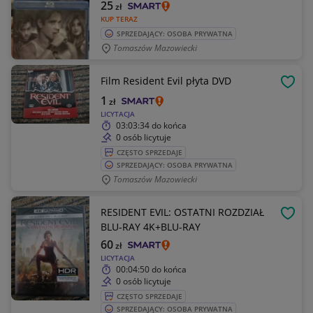
25
zł
KUP TERAZ
SPRZEDAJĄCY: OSOBA PRYWATNA
Tomaszów Mazowiecki
Film Resident Evil płyta DVD
OBSE
1
zł
LICYTACJA
03:03:34
do końca
0 osób licytuje
CZĘSTO SPRZEDAJE
SPRZEDAJĄCY: OSOBA PRYWATNA
Tomaszów Mazowiecki
RESIDENT EVIL: OSTATNI ROZDZIAŁ
OBSE
BLU-RAY 4K+BLU-RAY
60
zł
LICYTACJA
00:04:50
do końca
0 osób licytuje
CZĘSTO SPRZEDAJE
SPRZEDAJĄCY: OSOBA PRYWATNA