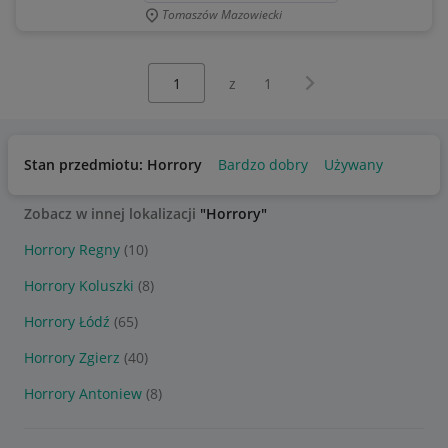
Tomaszów Mazowiecki
Wybierz stronę:
Następna strona
z
1
Stan przedmiotu: Horrory
Bardzo dobry
Używany
Zobacz w innej lokalizacji
"Horrory"
Horrory Regny
(10)
Horrory Koluszki
(8)
Horrory Łódź
(65)
Horrory Zgierz
(40)
Horrory Antoniew
(8)