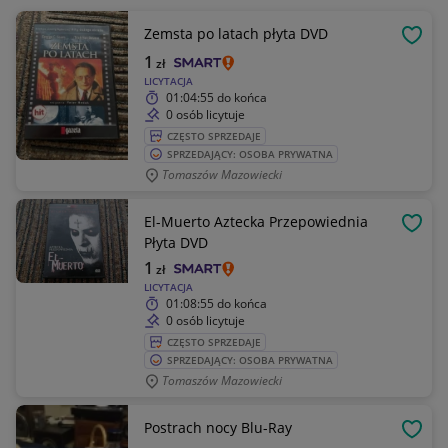
Zemsta po latach płyta DVD
OBSE
1
zł
LICYTACJA
01:04:55
do końca
0 osób licytuje
CZĘSTO SPRZEDAJE
SPRZEDAJĄCY: OSOBA PRYWATNA
Tomaszów Mazowiecki
El-Muerto Aztecka Przepowiednia
OBSE
Płyta DVD
1
zł
LICYTACJA
01:08:55
do końca
0 osób licytuje
CZĘSTO SPRZEDAJE
SPRZEDAJĄCY: OSOBA PRYWATNA
Tomaszów Mazowiecki
Postrach nocy Blu-Ray
OBSE