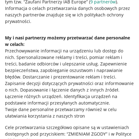
tym tzw. “Zaufani Partnerzy IAB Europe” (
9
partnerów
).
Przydatne informacje
Informacja o celach przetwarzania danych osobowych przez
naszych partnerów znajduje się w ich politykach ochrony
prywatności.
Jak to działa
Napisz do nas
My i nasi partnerzy możemy przetwarzać dane personalne
w celach:
Allegro Gadane dla sprzedających
Przechowywanie informacji na urządzeniu lub dostęp do
Allegro Gadane dla kupujących
nich
.
Spersonalizowane reklamy i treści, pomiar reklam i
treści, badanie odbiorców i ulepszanie usług
.
Zapewnienie
Mapa miejscowości
bezpieczeństwa, zapobieganie oszustwom i naprawianie
błędów
.
Dostarczanie i prezentowanie reklam i treści
.
Informacje prawne
Zapisanie decyzji dotyczących prywatności oraz informowanie
o nich
.
Dopasowanie i łączenie danych z innych źródeł
.
Regulamin
Łączenie różnych urządzeń
.
Identyfikacja urządzeń na
podstawie informacji przesyłanych automatycznie
.
Polityka plików "cookies"
Twoje dane personalne przetwarzamy również w celu
ułatwiania korzystania z naszych stron
Ustawienia plików "cookies"
Cele przetwarzania szczegółowo opisane są w ustawieniach
Udostępnianie lokalizacji
dostępnych pod przyciskiem: “ZMIENIAM ZGODY” i w Polityce