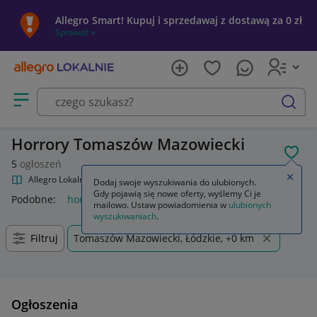
Allegro Smart! Kupuj i sprzedawaj z dostawą za 0 zł
Sprawdź »
Otwórz menu z kategoriami
szukaj
Horrory Tomaszów Mazowiecki
POL
5
ogłoszeń
Zamkn
Allegro Lokalnie
Kultura i rozrywka
Filmy
Horrory
Dodaj swoje wyszukiwania do ulubionych.
Gdy pojawią się nowe oferty, wyślemy Ci je
Podobne:
horrory
horror
horrory dvd
horrory blu ray
ho
mailowo. Ustaw powiadomienia w
ulubionych
wyszukiwaniach
.
Filtruj
Tomaszów Mazowiecki, Łódzkie, +0 km
Ogłoszenia