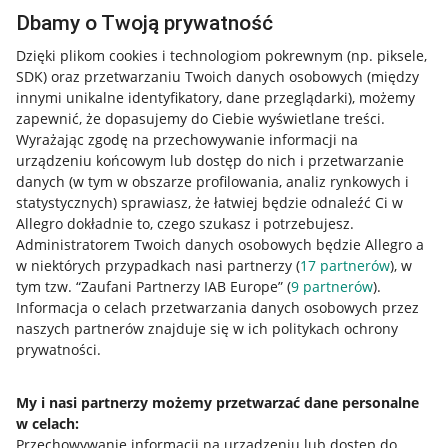
Dbamy o Twoją prywatność
Dzięki plikom cookies i technologiom pokrewnym
(np. piksele,
SDK)
oraz przetwarzaniu Twoich danych osobowych
(między
innymi unikalne identyfikatory, dane przeglądarki)
, możemy
zapewnić, że dopasujemy do Ciebie wyświetlane treści.
Wyrażając zgodę na przechowywanie informacji na
urządzeniu końcowym lub dostęp do nich i przetwarzanie
danych (w tym w obszarze profilowania, analiz rynkowych i
statystycznych) sprawiasz, że łatwiej będzie odnaleźć Ci w
Allegro dokładnie to, czego szukasz i potrzebujesz.
Administratorem Twoich danych osobowych będzie Allegro a
w niektórych przypadkach nasi partnerzy (
17
partnerów
), w
tym tzw. “Zaufani Partnerzy IAB Europe” (
9
partnerów
).
Przydatne informacje
Informacja o celach przetwarzania danych osobowych przez
naszych partnerów znajduje się w ich politykach ochrony
prywatności.
Jak to działa
Napisz do nas
My i nasi partnerzy możemy przetwarzać dane personalne
w celach:
Allegro Gadane dla sprzedających
Przechowywanie informacji na urządzeniu lub dostęp do