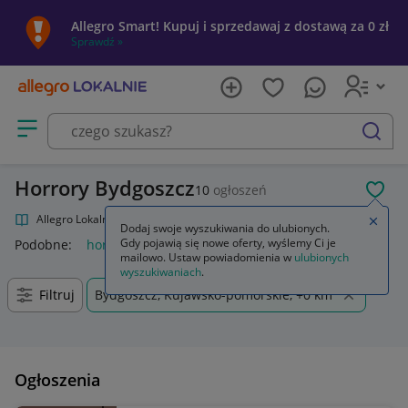
Allegro Smart! Kupuj i sprzedawaj z dostawą za 0 zł
Sprawdź »
Otwórz menu z kategoriami
szukaj
Horrory Bydgoszcz
10
ogłoszeń
POL
Allegro Lokalnie
Kultura i rozrywka
Filmy
Horrory
Zamkn
Dodaj swoje wyszukiwania do ulubionych.
Gdy pojawią się nowe oferty, wyślemy Ci je
Podobne:
horrory
horror
horrory dvd
horrory blu ray
ho
mailowo. Ustaw powiadomienia w
ulubionych
wyszukiwaniach
.
Filtruj
Bydgoszcz, Kujawsko-pomorskie, +0 km
Ogłoszenia