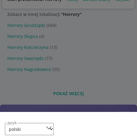
Zobacz w innej lokalizacji
"Horrory"
Horrory Grudziądz
(684)
Horrory Słupca
(4)
Horrory Kościerzyna
(13)
Horrory Swarzędz
(77)
Horrory Nagradowice
(55)
POKAŻ WIĘCEJ
język