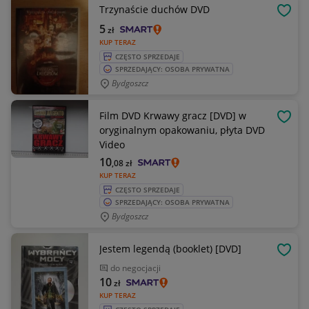
Trzynaście duchów DVD
OBSE
5
zł
KUP TERAZ
CZĘSTO SPRZEDAJE
SPRZEDAJĄCY: OSOBA PRYWATNA
Bydgoszcz
Film DVD Krwawy gracz [DVD] w
OBSE
oryginalnym opakowaniu, płyta DVD
Video
10
,08
zł
KUP TERAZ
CZĘSTO SPRZEDAJE
SPRZEDAJĄCY: OSOBA PRYWATNA
Bydgoszcz
Jestem legendą (booklet) [DVD]
OBSE
do negocjacji
10
zł
KUP TERAZ