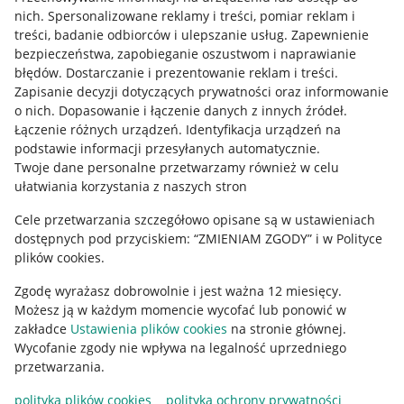
Allegro Gadane dla kupujących
nich
.
Spersonalizowane reklamy i treści, pomiar reklam i
treści, badanie odbiorców i ulepszanie usług
.
Zapewnienie
Mapa miejscowości
bezpieczeństwa, zapobieganie oszustwom i naprawianie
błędów
.
Dostarczanie i prezentowanie reklam i treści
.
Informacje prawne
Zapisanie decyzji dotyczących prywatności oraz informowanie
o nich
.
Dopasowanie i łączenie danych z innych źródeł
.
Regulamin
Łączenie różnych urządzeń
.
Identyfikacja urządzeń na
podstawie informacji przesyłanych automatycznie
.
Polityka plików "cookies"
Twoje dane personalne przetwarzamy również w celu
ułatwiania korzystania z naszych stron
Ustawienia plików "cookies"
Cele przetwarzania szczegółowo opisane są w ustawieniach
Udostępnianie lokalizacji
dostępnych pod przyciskiem: “ZMIENIAM ZGODY” i w Polityce
Informacje dla Aktu o Usługach Cyfrowych
plików cookies.
Zgodę wyrażasz dobrowolnie i jest ważna 12 miesięcy.
Pobierz aplikację
Możesz ją w każdym momencie wycofać lub ponowić w
zakładce
Ustawienia plików cookies
na stronie głównej.
Wycofanie zgody nie wpływa na legalność uprzedniego
przetwarzania.
polityka plików cookies
polityka ochrony prywatności