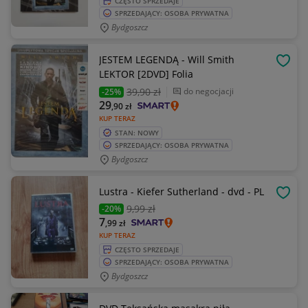
CZĘSTO SPRZEDAJE
SPRZEDAJĄCY: OSOBA PRYWATNA
Bydgoszcz
JESTEM LEGENDĄ - Will Smith
OBSE
LEKTOR [2DVD] Folia
39
,90 zł
do negocjacji
-25%
29
,90
zł
KUP TERAZ
STAN: NOWY
SPRZEDAJĄCY: OSOBA PRYWATNA
Bydgoszcz
Lustra - Kiefer Sutherland - dvd - PL
OBSE
9
,99 zł
-20%
7
,99
zł
KUP TERAZ
CZĘSTO SPRZEDAJE
SPRZEDAJĄCY: OSOBA PRYWATNA
Bydgoszcz