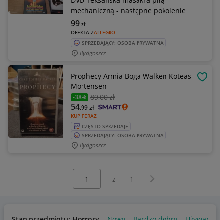
DVD Teksańska masakra piłą
mechaniczną - następne pokolenie
99
zł
OFERTA Z
ALLEGRO
SPRZEDAJĄCY: OSOBA PRYWATNA
Bydgoszcz
Prophecy Armia Boga Walken Koteas
OBSE
Mortensen
89
,00 zł
-38%
54
,99
zł
KUP TERAZ
CZĘSTO SPRZEDAJE
SPRZEDAJĄCY: OSOBA PRYWATNA
Bydgoszcz
Wybierz stronę:
Następna strona
z
1
Stan przedmiotu: Horrory
Nowy
Bardzo dobry
Używany