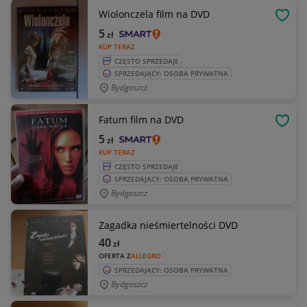
Wiolonczela film na DVD
OBSE
5
zł
KUP TERAZ
CZĘSTO SPRZEDAJE
SPRZEDAJĄCY: OSOBA PRYWATNA
Bydgoszcz
Fatum film na DVD
OBSE
5
zł
KUP TERAZ
CZĘSTO SPRZEDAJE
SPRZEDAJĄCY: OSOBA PRYWATNA
Bydgoszcz
Zagadka nieśmiertelności DVD
40
zł
OFERTA Z
ALLEGRO
SPRZEDAJĄCY: OSOBA PRYWATNA
Bydgoszcz