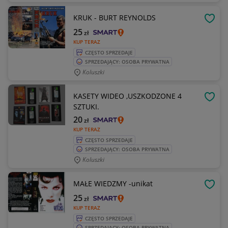
KRUK - BURT REYNOLDS
OBSE
25
zł
KUP TERAZ
CZĘSTO SPRZEDAJE
SPRZEDAJĄCY: OSOBA PRYWATNA
Koluszki
KASETY WIDEO ,USZKODZONE 4
OBSE
SZTUKI.
20
zł
KUP TERAZ
CZĘSTO SPRZEDAJE
SPRZEDAJĄCY: OSOBA PRYWATNA
Koluszki
MAŁE WIEDZMY -unikat
OBSE
25
zł
KUP TERAZ
CZĘSTO SPRZEDAJE
SPRZEDAJĄCY: OSOBA PRYWATNA