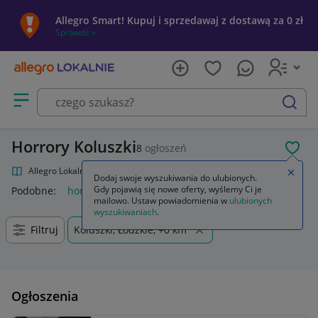
Allegro Smart! Kupuj i sprzedawaj z dostawą za 0 zł
Sprawdź »
Otwórz menu z kategoriami
szukaj
Horrory Koluszki
8
ogłoszeń
POL
Allegro Lokalnie
Kultura i rozrywka
Filmy
Horrory
Zamkn
Dodaj swoje wyszukiwania do ulubionych.
Gdy pojawią się nowe oferty, wyślemy Ci je
Podobne:
horrory
horror
horrory dvd
horrory blu ray
ho
mailowo. Ustaw powiadomienia w
ulubionych
wyszukiwaniach
.
Filtruj
Koluszki, Łódzkie, +0 km
Ogłoszenia