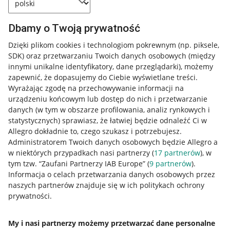
Dbamy o Twoją prywatność
Dzięki plikom cookies i technologiom pokrewnym
(np. piksele,
SDK)
oraz przetwarzaniu Twoich danych osobowych
(między
innymi unikalne identyfikatory, dane przeglądarki)
, możemy
zapewnić, że dopasujemy do Ciebie wyświetlane treści.
Wyrażając zgodę na przechowywanie informacji na
urządzeniu końcowym lub dostęp do nich i przetwarzanie
danych (w tym w obszarze profilowania, analiz rynkowych i
statystycznych) sprawiasz, że łatwiej będzie odnaleźć Ci w
Allegro dokładnie to, czego szukasz i potrzebujesz.
Administratorem Twoich danych osobowych będzie Allegro a
w niektórych przypadkach nasi partnerzy (
17
partnerów
), w
tym tzw. “Zaufani Partnerzy IAB Europe” (
9
partnerów
).
Przydatne informacje
Informacja o celach przetwarzania danych osobowych przez
naszych partnerów znajduje się w ich politykach ochrony
prywatności.
Jak to działa
Napisz do nas
My i nasi partnerzy możemy przetwarzać dane personalne