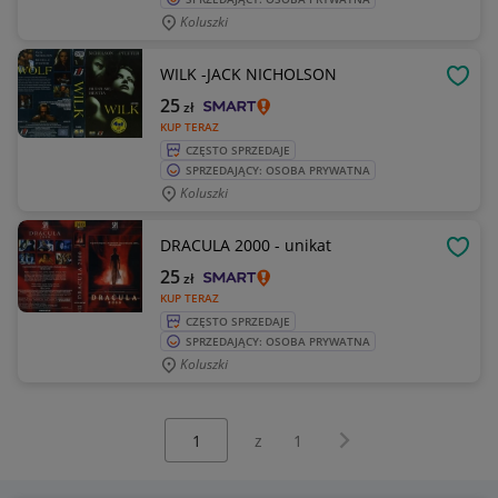
Koluszki
WILK -JACK NICHOLSON
OBSE
25
zł
KUP TERAZ
CZĘSTO SPRZEDAJE
SPRZEDAJĄCY: OSOBA PRYWATNA
Koluszki
DRACULA 2000 - unikat
OBSE
25
zł
KUP TERAZ
CZĘSTO SPRZEDAJE
SPRZEDAJĄCY: OSOBA PRYWATNA
Koluszki
Wybierz stronę:
Następna strona
z
1