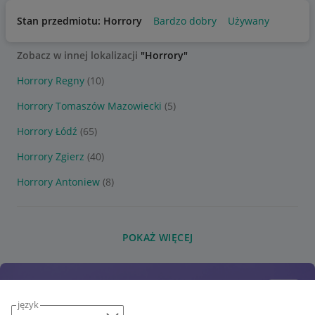
Stan przedmiotu: Horrory
Bardzo dobry
Używany
Zobacz w innej lokalizacji
"Horrory"
Horrory Regny
(10)
Horrory Tomaszów Mazowiecki
(5)
Horrory Łódź
(65)
Horrory Zgierz
(40)
Horrory Antoniew
(8)
POKAŻ WIĘCEJ
język