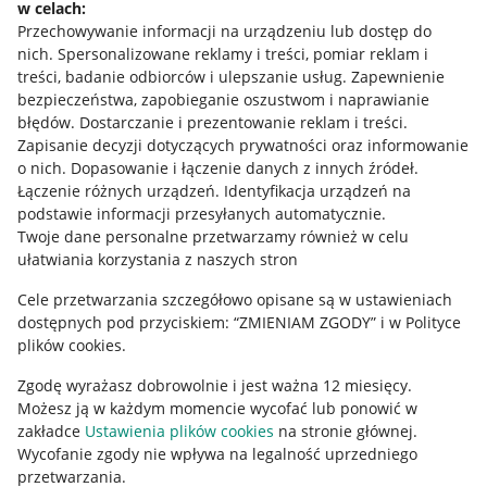
w celach:
Allegro Gadane dla sprzedających
Przechowywanie informacji na urządzeniu lub dostęp do
Allegro Gadane dla kupujących
nich
.
Spersonalizowane reklamy i treści, pomiar reklam i
treści, badanie odbiorców i ulepszanie usług
.
Zapewnienie
Mapa miejscowości
bezpieczeństwa, zapobieganie oszustwom i naprawianie
błędów
.
Dostarczanie i prezentowanie reklam i treści
.
Informacje prawne
Zapisanie decyzji dotyczących prywatności oraz informowanie
o nich
.
Dopasowanie i łączenie danych z innych źródeł
.
Regulamin
Łączenie różnych urządzeń
.
Identyfikacja urządzeń na
podstawie informacji przesyłanych automatycznie
.
Polityka plików "cookies"
Twoje dane personalne przetwarzamy również w celu
ułatwiania korzystania z naszych stron
Ustawienia plików "cookies"
Cele przetwarzania szczegółowo opisane są w ustawieniach
Udostępnianie lokalizacji
dostępnych pod przyciskiem: “ZMIENIAM ZGODY” i w Polityce
Informacje dla Aktu o Usługach Cyfrowych
plików cookies.
Zgodę wyrażasz dobrowolnie i jest ważna 12 miesięcy.
Pobierz aplikację
Możesz ją w każdym momencie wycofać lub ponowić w
zakładce
Ustawienia plików cookies
na stronie głównej.
Wycofanie zgody nie wpływa na legalność uprzedniego
przetwarzania.