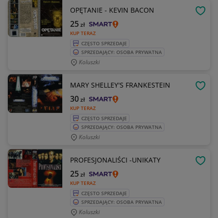
OPĘTANIE - KEVIN BACON
OBSE
25
zł
KUP TERAZ
CZĘSTO SPRZEDAJE
SPRZEDAJĄCY: OSOBA PRYWATNA
Koluszki
MARY SHELLEY'S FRANKESTEIN
OBSE
30
zł
KUP TERAZ
CZĘSTO SPRZEDAJE
SPRZEDAJĄCY: OSOBA PRYWATNA
Koluszki
PROFESJONALIŚCI -UNIKATY
OBSE
25
zł
KUP TERAZ
CZĘSTO SPRZEDAJE
SPRZEDAJĄCY: OSOBA PRYWATNA
Koluszki