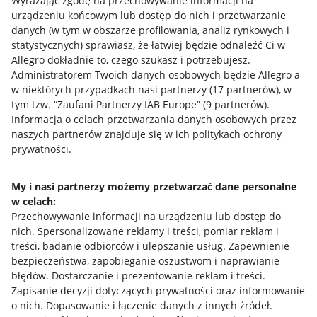
Wyrażając zgodę na przechowywanie informacji na
urządzeniu końcowym lub dostęp do nich i przetwarzanie
danych (w tym w obszarze profilowania, analiz rynkowych i
statystycznych) sprawiasz, że łatwiej będzie odnaleźć Ci w
Allegro dokładnie to, czego szukasz i potrzebujesz.
Administratorem Twoich danych osobowych będzie Allegro a
Przydatne informacje
w niektórych przypadkach nasi partnerzy (
17
partnerów
), w
tym tzw. “Zaufani Partnerzy IAB Europe” (
9
partnerów
).
Jak to działa
Informacja o celach przetwarzania danych osobowych przez
naszych partnerów znajduje się w ich politykach ochrony
Napisz do nas
prywatności.
Allegro Gadane dla sprzedających
My i nasi partnerzy możemy przetwarzać dane personalne
Allegro Gadane dla kupujących
w celach:
Przechowywanie informacji na urządzeniu lub dostęp do
Mapa miejscowości
nich
.
Spersonalizowane reklamy i treści, pomiar reklam i
treści, badanie odbiorców i ulepszanie usług
.
Zapewnienie
Informacje prawne
bezpieczeństwa, zapobieganie oszustwom i naprawianie
błędów
.
Dostarczanie i prezentowanie reklam i treści
.
Regulamin
Zapisanie decyzji dotyczących prywatności oraz informowanie
o nich
.
Dopasowanie i łączenie danych z innych źródeł
.
Polityka plików "cookies"