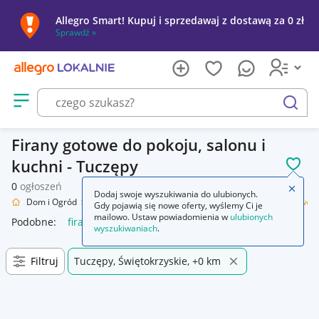
Allegro Smart! Kupuj i sprzedawaj z dostawą za 0 zł
Sprawdź »
Otwórz menu z kategoriami
szukaj
Firany gotowe do pokoju, salonu i
kuchni - Tuczępy
POL
0
ogłoszeń
Zamkn
Dodaj swoje wyszukiwania do ulubionych.
lnie
Dom i Ogród
Wyposażenie
Wystrój okien
Firany
Firany gotowe
Gdy pojawią się nowe oferty, wyślemy Ci je
mailowo. Ustaw powiadomienia w
ulubionych
Podobne:
firany gotowe
firany gotowe na okno balkonowe
f
wyszukiwaniach
.
Filtruj
Tuczępy, Świętokrzyskie, +0 km