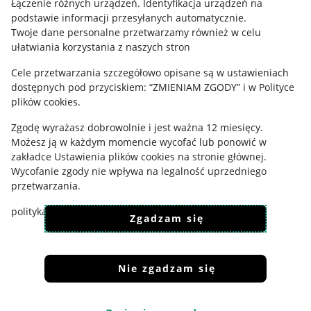
Łączenie różnych urządzeń
.
Identyfikacja urządzeń na
podstawie informacji przesyłanych automatycznie
.
Ustawienia plików "cookies"
Twoje dane personalne przetwarzamy również w celu
Udostępnianie lokalizacji
ułatwiania korzystania z naszych stron
Informacje dla Aktu o Usługach Cyfrowych
Cele przetwarzania szczegółowo opisane są w ustawieniach
dostępnych pod przyciskiem: “ZMIENIAM ZGODY” i w Polityce
Pobierz aplikację
plików cookies.
Zgodę wyrażasz dobrowolnie i jest ważna 12 miesięcy.
Możesz ją w każdym momencie wycofać lub ponowić w
zakładce
Ustawienia plików cookies
na stronie głównej.
Wycofanie zgody nie wpływa na legalność uprzedniego
przetwarzania.
polityka plików cookies
polityka ochrony prywatności
Zgadzam się
Nie zgadzam się
Korzystanie z serwisu oznacza akceptację
regulaminu
.