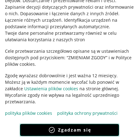
błędów
.
Dostarczanie i prezentowanie reklam i treści
.
Informacje prawne
Zapisanie decyzji dotyczących prywatności oraz informowanie
o nich
.
Dopasowanie i łączenie danych z innych źródeł
.
Regulamin
Łączenie różnych urządzeń
.
Identyfikacja urządzeń na
podstawie informacji przesyłanych automatycznie
.
Polityka plików "cookies"
Twoje dane personalne przetwarzamy również w celu
ułatwiania korzystania z naszych stron
Ustawienia plików "cookies"
Cele przetwarzania szczegółowo opisane są w ustawieniach
Udostępnianie lokalizacji
dostępnych pod przyciskiem: “ZMIENIAM ZGODY” i w Polityce
Informacje dla Aktu o Usługach Cyfrowych
plików cookies.
Zgodę wyrażasz dobrowolnie i jest ważna 12 miesięcy.
Pobierz aplikację
Możesz ją w każdym momencie wycofać lub ponowić w
zakładce
Ustawienia plików cookies
na stronie głównej.
Wycofanie zgody nie wpływa na legalność uprzedniego
przetwarzania.
polityka plików cookies
polityka ochrony prywatności
Zgadzam się