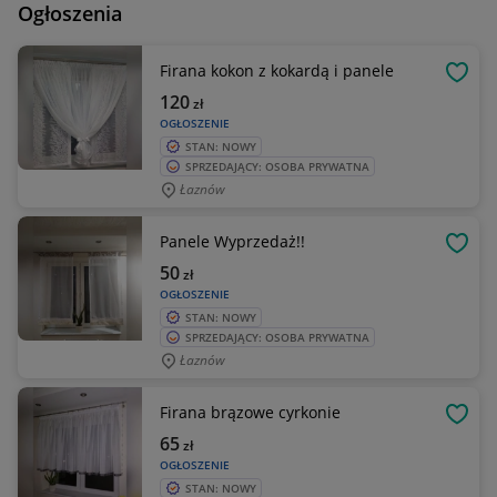
Ogłoszenia
Firana kokon z kokardą i panele
OBSE
120
zł
OGŁOSZENIE
STAN: NOWY
SPRZEDAJĄCY: OSOBA PRYWATNA
Łaznów
Panele Wyprzedaż!!
OBSE
50
zł
OGŁOSZENIE
STAN: NOWY
SPRZEDAJĄCY: OSOBA PRYWATNA
Łaznów
Firana brązowe cyrkonie
OBSE
65
zł
OGŁOSZENIE
STAN: NOWY