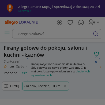
Allegro Smart! Kupuj i sprzedawaj z dostawą za 0 zł
Sprawdź »
Otwórz menu z kategoriami
szukaj
Firany gotowe do pokoju, salonu i
kuchni - Łaznów
POL
7
ogłoszeń
Zamkn
Dodaj swoje wyszukiwania do ulubionych.
nie
Dom i Ogród
Wyposażenie
Wystrój okien
Firany
Firany gotowe
Gdy pojawią się nowe oferty, wyślemy Ci je
mailowo. Ustaw powiadomienia w
ulubionych
Podobne:
firany gotowe
firany gotowe na okno balkonowe
f
wyszukiwaniach
.
Filtruj
Łaznów, Łódzkie, +0 km