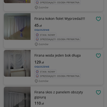
SPRZEDAJĄCY: OSOBA PRYWATNA
Łaznów
Firana kokon fiolet Wyprzedaż!!!
OBSE
45
zł
OGŁOSZENIE
STAN: NOWY
SPRZEDAJĄCY: OSOBA PRYWATNA
Łaznów
Firana woda jeden bok długa
OBSE
129
zł
OGŁOSZENIE
STAN: NOWY
SPRZEDAJĄCY: OSOBA PRYWATNA
Łaznów
Firana skos z panelem obszyty
OBSE
gipiurą
110
zł