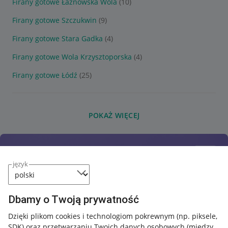
Firany gotowe Łaznowska Wola
(10)
Firany gotowe Szczukwin
(9)
Firany gotowe Stara Gadka
(4)
Firany gotowe Wola Krzysztoporska
(4)
Firany gotowe Łódź
(25)
POKAŻ WIĘCEJ
język
Dbamy o Twoją prywatność
Dzięki plikom cookies i technologiom pokrewnym
(np. piksele,
SDK)
oraz przetwarzaniu Twoich danych osobowych
(między