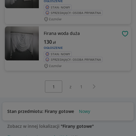
OGŁOSZENIE
STAN: NOWY
SPRZEDAJĄCY: OSOBA PRYWATNA
Łaznów
Firana woda duża
OBSE
130
zł
OGŁOSZENIE
STAN: NOWY
SPRZEDAJĄCY: OSOBA PRYWATNA
Łaznów
Wybierz stronę:
Następna strona
z
1
Stan przedmiotu: Firany gotowe
Nowy
Zobacz w innej lokalizacji
"Firany gotowe"