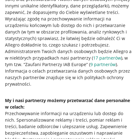
innymi unikalne identyfikatory, dane przeglądarki)
, możemy
zapewnić, że dopasujemy do Ciebie wyświetlane treści.
Wyrażając zgodę na przechowywanie informacji na
urządzeniu końcowym lub dostęp do nich i przetwarzanie
danych (w tym w obszarze profilowania, analiz rynkowych i
statystycznych) sprawiasz, że łatwiej będzie odnaleźć Ci w
Allegro dokładnie to, czego szukasz i potrzebujesz.
Administratorem Twoich danych osobowych będzie Allegro a
w niektórych przypadkach nasi partnerzy (
17
partnerów
), w
tym tzw. “Zaufani Partnerzy IAB Europe” (
9
partnerów
).
Przydatne informacje
Informacja o celach przetwarzania danych osobowych przez
naszych partnerów znajduje się w ich politykach ochrony
prywatności.
Jak to działa
Napisz do nas
My i nasi partnerzy możemy przetwarzać dane personalne
w celach:
Allegro Gadane dla sprzedających
Przechowywanie informacji na urządzeniu lub dostęp do
Allegro Gadane dla kupujących
nich
.
Spersonalizowane reklamy i treści, pomiar reklam i
treści, badanie odbiorców i ulepszanie usług
.
Zapewnienie
Mapa miejscowości
bezpieczeństwa, zapobieganie oszustwom i naprawianie