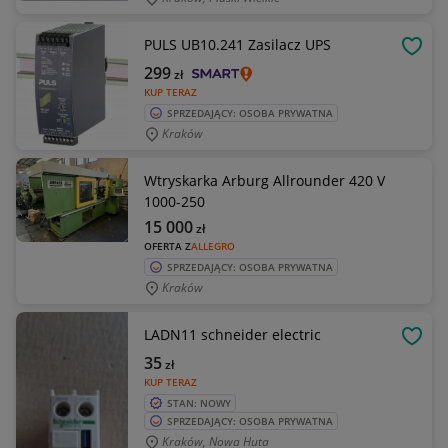
PULS UB10.241 Zasilacz UPS
OBSE
299
zł
KUP TERAZ
SPRZEDAJĄCY: OSOBA PRYWATNA
Kraków
Wtryskarka Arburg Allrounder 420 V
1000-250
15 000
zł
OFERTA Z
ALLEGRO
SPRZEDAJĄCY: OSOBA PRYWATNA
Kraków
LADN11 schneider electric
OBSE
35
zł
KUP TERAZ
STAN: NOWY
SPRZEDAJĄCY: OSOBA PRYWATNA
Kraków, Nowa Huta