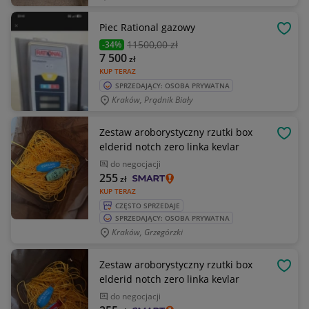
Piec Rational gazowy
OBSE
11500
,00 zł
-34%
7 500
zł
KUP TERAZ
SPRZEDAJĄCY: OSOBA PRYWATNA
Kraków, Prądnik Biały
Zestaw aroborystyczny rzutki box
OBSE
elderid notch zero linka kevlar
do negocjacji
255
zł
KUP TERAZ
CZĘSTO SPRZEDAJE
SPRZEDAJĄCY: OSOBA PRYWATNA
Kraków, Grzegórzki
Zestaw aroborystyczny rzutki box
OBSE
elderid notch zero linka kevlar
do negocjacji