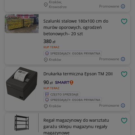
Kraków,
Promowane
Krowodrza
Szalunki stalowe 180x100 cm do
OBSE
murów oporowych, ogrodzeń
betonowych– 20 szt
380
zł
KUP TERAZ
SPRZEDAJĄCY: OSOBA PRYWATNA
Promowane
Kraków
Drukarka termiczna Epson TM 20II
OBSE
90
zł
KUP TERAZ
CZĘSTO SPRZEDAJE
SPRZEDAJĄCY: OSOBA PRYWATNA
Promowane
Kraków
Regał magazynowy do warsztatu
OBSE
garażu sklepu magazynu regały
magazynowe