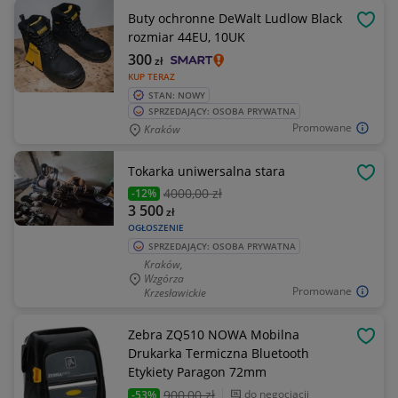
Buty ochronne DeWalt Ludlow Black
OBSE
rozmiar 44EU, 10UK
300
zł
KUP TERAZ
STAN: NOWY
SPRZEDAJĄCY: OSOBA PRYWATNA
Promowane
Kraków
Tokarka uniwersalna stara
OBSE
4000
,00 zł
-12%
3 500
zł
OGŁOSZENIE
SPRZEDAJĄCY: OSOBA PRYWATNA
Kraków,
Wzgórza
Promowane
Krzesławickie
Zebra ZQ510 NOWA Mobilna
OBSE
Drukarka Termiczna Bluetooth
Etykiety Paragon 72mm
900
,00 zł
do negocjacji
-53%