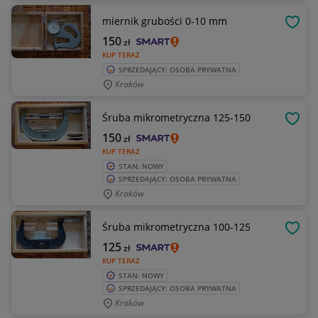
miernik grubości 0-10 mm
OBSE
150
zł
KUP TERAZ
SPRZEDAJĄCY: OSOBA PRYWATNA
Kraków
Śruba mikrometryczna 125-150
OBSE
150
zł
KUP TERAZ
STAN: NOWY
SPRZEDAJĄCY: OSOBA PRYWATNA
Kraków
Śruba mikrometryczna 100-125
OBSE
125
zł
KUP TERAZ
STAN: NOWY
SPRZEDAJĄCY: OSOBA PRYWATNA
Kraków