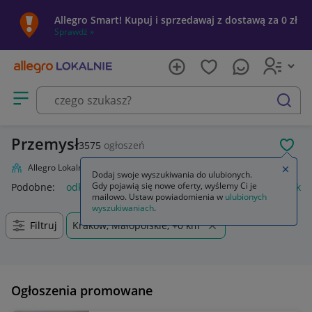
Allegro Smart! Kupuj i sprzedawaj z dostawą za 0 zł
Sprawdź »
Otwórz menu z kategoriami
szukaj
Przemysł
3575
ogłoszeń
POL
Allegro Lokalnie
Firma i usługi
Przemysł
Zamkn
Dodaj swoje wyszukiwania do ulubionych.
Gdy pojawią się nowe oferty, wyślemy Ci je
Podobne:
odkurzacz przemysłowy
przemysł drzewny
odkur
mailowo. Ustaw powiadomienia w
ulubionych
wyszukiwaniach
.
Filtruj
Kraków, Małopolskie, +0 km
Ogłoszenia promowane