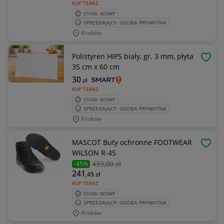
KUP TERAZ
STAN: NOWY
SPRZEDAJĄCY: OSOBA PRYWATNA
Kraków
Polistyren HIPS biały, gr. 3 mm, płyta
OBSE
35 cm x 60 cm
30
zł
KUP TERAZ
STAN: NOWY
SPRZEDAJĄCY: OSOBA PRYWATNA
Kraków
MASCOT Buty ochronne FOOTWEAR
OBSE
WILSON R-45
439
,00 zł
-45%
241
,45
zł
KUP TERAZ
STAN: NOWY
SPRZEDAJĄCY: OSOBA PRYWATNA
Kraków