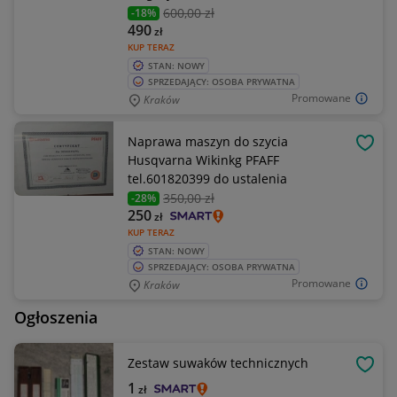
600
,00 zł
-18%
490
zł
KUP TERAZ
STAN: NOWY
SPRZEDAJĄCY: OSOBA PRYWATNA
Promowane
Kraków
Naprawa maszyn do szycia
OBSE
Husqvarna Wikinkg PFAFF
tel.601820399 do ustalenia
350
,00 zł
-28%
250
zł
KUP TERAZ
STAN: NOWY
SPRZEDAJĄCY: OSOBA PRYWATNA
Promowane
Kraków
Ogłoszenia
Zestaw suwaków technicznych
OBSE
1
zł