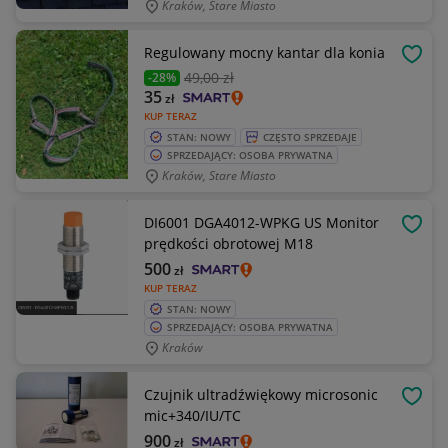
Kraków, Stare Miasto
Regulowany mocny kantar dla konia
OBSE
49
,00 zł
-28%
35
zł
KUP TERAZ
STAN: NOWY
CZĘSTO SPRZEDAJE
SPRZEDAJĄCY: OSOBA PRYWATNA
Kraków, Stare Miasto
DI6001 DGA4012-WPKG US Monitor
OBSE
prędkości obrotowej M18
500
zł
KUP TERAZ
STAN: NOWY
SPRZEDAJĄCY: OSOBA PRYWATNA
Kraków
Czujnik ultradźwiękowy microsonic
OBSE
mic+340/IU/TC
900
zł