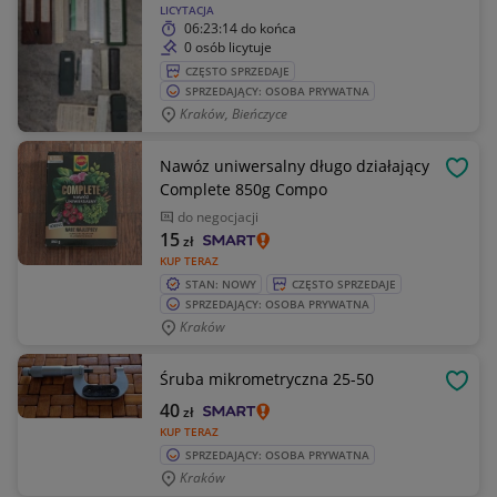
LICYTACJA
06:23:14
do końca
0 osób licytuje
CZĘSTO SPRZEDAJE
SPRZEDAJĄCY: OSOBA PRYWATNA
Kraków, Bieńczyce
Nawóz uniwersalny długo działający
OBSE
Complete 850g Compo
do negocjacji
15
zł
KUP TERAZ
STAN: NOWY
CZĘSTO SPRZEDAJE
SPRZEDAJĄCY: OSOBA PRYWATNA
Kraków
Śruba mikrometryczna 25-50
OBSE
40
zł
KUP TERAZ
SPRZEDAJĄCY: OSOBA PRYWATNA
Kraków