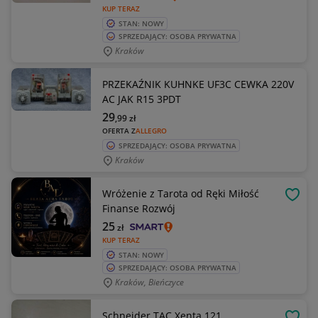
KUP TERAZ
STAN: NOWY
SPRZEDAJĄCY: OSOBA PRYWATNA
Kraków
PRZEKAŹNIK KUHNKE UF3C CEWKA 220V
AC JAK R15 3PDT
29
,99
zł
OFERTA Z
ALLEGRO
SPRZEDAJĄCY: OSOBA PRYWATNA
Kraków
Wróżenie z Tarota od Ręki Miłość
OBSE
Finanse Rozwój
25
zł
KUP TERAZ
STAN: NOWY
SPRZEDAJĄCY: OSOBA PRYWATNA
Kraków, Bieńczyce
Schneider TAC Xenta 121