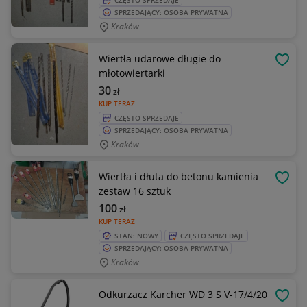
CZĘSTO SPRZEDAJE
SPRZEDAJĄCY: OSOBA PRYWATNA
Kraków
Wiertła udarowe długie do
OBSE
młotowiertarki
30
zł
KUP TERAZ
CZĘSTO SPRZEDAJE
SPRZEDAJĄCY: OSOBA PRYWATNA
Kraków
Wiertła i dłuta do betonu kamienia
OBSE
zestaw 16 sztuk
100
zł
KUP TERAZ
STAN: NOWY
CZĘSTO SPRZEDAJE
SPRZEDAJĄCY: OSOBA PRYWATNA
Kraków
Odkurzacz Karcher WD 3 S V-17/4/20
OBSE