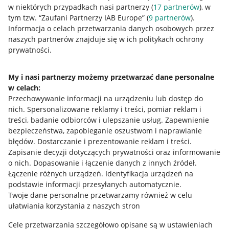
w niektórych przypadkach nasi partnerzy (
17
partnerów
), w
tym tzw. “Zaufani Partnerzy IAB Europe” (
9
partnerów
).
Przydatne informacje
Informacja o celach przetwarzania danych osobowych przez
naszych partnerów znajduje się w ich politykach ochrony
prywatności.
Jak to działa
Napisz do nas
My i nasi partnerzy możemy przetwarzać dane personalne
w celach:
Allegro Gadane dla sprzedających
Przechowywanie informacji na urządzeniu lub dostęp do
Allegro Gadane dla kupujących
nich
.
Spersonalizowane reklamy i treści, pomiar reklam i
treści, badanie odbiorców i ulepszanie usług
.
Zapewnienie
Mapa miejscowości
bezpieczeństwa, zapobieganie oszustwom i naprawianie
błędów
.
Dostarczanie i prezentowanie reklam i treści
.
Informacje prawne
Zapisanie decyzji dotyczących prywatności oraz informowanie
o nich
.
Dopasowanie i łączenie danych z innych źródeł
.
Regulamin
Łączenie różnych urządzeń
.
Identyfikacja urządzeń na
podstawie informacji przesyłanych automatycznie
.
Polityka plików "cookies"
Twoje dane personalne przetwarzamy również w celu
ułatwiania korzystania z naszych stron
Ustawienia plików "cookies"
Cele przetwarzania szczegółowo opisane są w ustawieniach
Udostępnianie lokalizacji