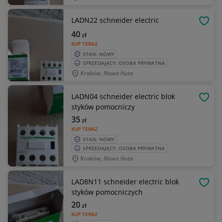
LADN22 schneider electric
OBSE
40
zł
KUP TERAZ
STAN: NOWY
SPRZEDAJĄCY: OSOBA PRYWATNA
Kraków, Nowa Huta
LADN04 schneider electric blok
OBSE
styków pomocniczy
35
zł
KUP TERAZ
STAN: NOWY
SPRZEDAJĄCY: OSOBA PRYWATNA
Kraków, Nowa Huta
LAD8N11 schneider electric blok
OBSE
styków pomocniczych
20
zł
KUP TERAZ