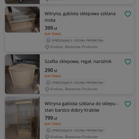
Witryna, gablota sklepowa szklana
OBSE
niska
399
zł
KUP TERAZ
SPRZEDAJĄCY: OSOBA PRYWATNA
Kraków, Bieżanów-Prokocim
Szafka sklepowa, regał, narożnik
OBSE
290
zł
KUP TERAZ
SPRZEDAJĄCY: OSOBA PRYWATNA
Kraków, Bieżanów-Prokocim
Witryna gablota szklana do sklepu -
OBSE
stan bardzo dobry Kraków
799
zł
KUP TERAZ
SPRZEDAJĄCY: OSOBA PRYWATNA
Kraków, Bieżanów-Prokocim