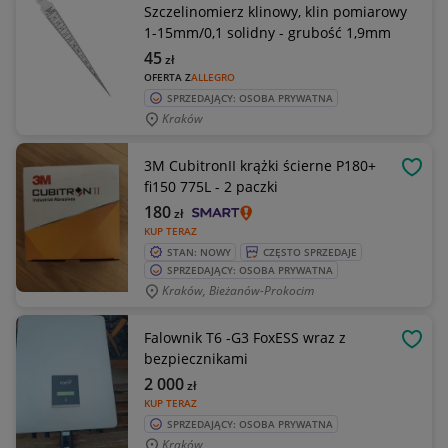
Szczelinomierz klinowy, klin pomiarowy
1-15mm/0,1 solidny - grubość 1,9mm
45
zł
OFERTA Z
ALLEGRO
SPRZEDAJĄCY: OSOBA PRYWATNA
Kraków
3M CubitronII krążki ścierne P180+
OBSE
fi150 775L - 2 paczki
180
zł
KUP TERAZ
STAN: NOWY
CZĘSTO SPRZEDAJE
SPRZEDAJĄCY: OSOBA PRYWATNA
Kraków, Bieżanów-Prokocim
Falownik T6 -G3 FoxESS wraz z
OBSE
bezpiecznikami
2 000
zł
KUP TERAZ
SPRZEDAJĄCY: OSOBA PRYWATNA
Kraków