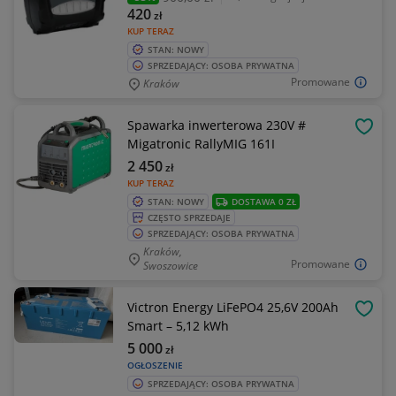
420
zł
KUP TERAZ
STAN: NOWY
SPRZEDAJĄCY: OSOBA PRYWATNA
Promowane
Kraków
Spawarka inwerterowa 230V #
OBSE
Migatronic RallyMIG 161I
2 450
zł
KUP TERAZ
STAN: NOWY
DOSTAWA 0 ZŁ
CZĘSTO SPRZEDAJE
SPRZEDAJĄCY: OSOBA PRYWATNA
Kraków,
Promowane
Swoszowice
Victron Energy LiFePO4 25,6V 200Ah
OBSE
Smart – 5,12 kWh
5 000
zł
OGŁOSZENIE
SPRZEDAJĄCY: OSOBA PRYWATNA