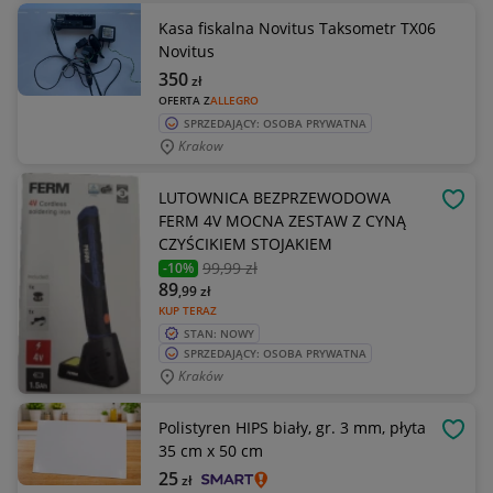
Kasa fiskalna Novitus Taksometr TX06
Novitus
350
zł
OFERTA Z
ALLEGRO
SPRZEDAJĄCY: OSOBA PRYWATNA
Krakow
LUTOWNICA BEZPRZEWODOWA
OBSE
FERM 4V MOCNA ZESTAW Z CYNĄ
CZYŚCIKIEM STOJAKIEM
99
,99 zł
-10%
89
,99
zł
KUP TERAZ
STAN: NOWY
SPRZEDAJĄCY: OSOBA PRYWATNA
Kraków
Polistyren HIPS biały, gr. 3 mm, płyta
OBSE
35 cm x 50 cm
25
zł