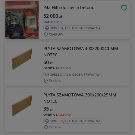
Piła Hilti do ciecia betonu
OBSE
52 000
zł
OGŁOSZENIE
SPRZEDAJĄCY: OSOBA PRYWATNA
KRAKOW
PŁYTA SZAMOTOWA 400X200X40 MM
NOTEC
60
zł
OFERTA Z
ALLEGRO
SPRZEDAJĄCY: OSOBA PRYWATNA
Kraków
PŁYTA SZAMOTOWA 300x200x25MM
NOTEC
35
zł
OFERTA Z
ALLEGRO
SPRZEDAJĄCY: OSOBA PRYWATNA
Kraków