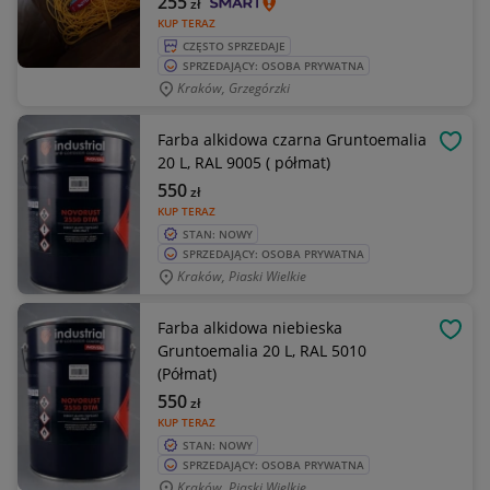
255
zł
KUP TERAZ
CZĘSTO SPRZEDAJE
SPRZEDAJĄCY: OSOBA PRYWATNA
Kraków, Grzegórzki
Farba alkidowa czarna Gruntoemalia
OBSE
20 L, RAL 9005 ( półmat)
550
zł
KUP TERAZ
STAN: NOWY
SPRZEDAJĄCY: OSOBA PRYWATNA
Kraków, Piaski Wielkie
Farba alkidowa niebieska
OBSE
Gruntoemalia 20 L, RAL 5010
(Półmat)
550
zł
KUP TERAZ
STAN: NOWY
SPRZEDAJĄCY: OSOBA PRYWATNA
Kraków, Piaski Wielkie