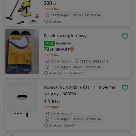
300
zł
KUP TERAZ
SPRZEDAJĄCY: OSOBA PRYWATNA
Kraków
Pasek rozrządu nowy
OBSE
95
,00 zł
-16%
79
zł
KUP TERAZ
STAN: NOWY
CZĘSTO SPRZEDAJE
SPRZEDAJĄCY: OSOBA PRYWATNA
Kraków, Stare Miasto
Huawei SUN2000-6KTL-L1- Inwerter
OBSE
solarny - 6000W
1 500
zł
KUP TERAZ
STAN: NOWY
SPRZEDAJĄCY: OSOBA PRYWATNA
Kraków, Dębniki