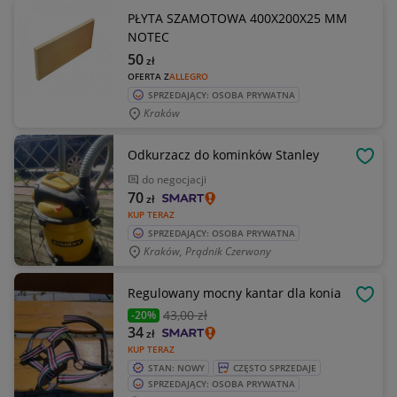
PŁYTA SZAMOTOWA 400X200X25 MM
NOTEC
50
zł
OFERTA Z
ALLEGRO
SPRZEDAJĄCY: OSOBA PRYWATNA
Kraków
Odkurzacz do kominków Stanley
OBSE
do negocjacji
70
zł
KUP TERAZ
SPRZEDAJĄCY: OSOBA PRYWATNA
Kraków, Prądnik Czerwony
Regulowany mocny kantar dla konia
OBSE
43
,00 zł
-20%
34
zł
KUP TERAZ
STAN: NOWY
CZĘSTO SPRZEDAJE
SPRZEDAJĄCY: OSOBA PRYWATNA