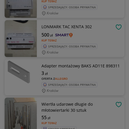
KUP TERAZ
SPRZEDAJĄCY: OSOBA PRYWATNA
Kraków
LONMARK TAC XENTA 302
OBSE
500
zł
KUP TERAZ
SPRZEDAJĄCY: OSOBA PRYWATNA
Kraków
Adapter montażowy BAKS AD11E 898311
3
zł
OFERTA Z
ALLEGRO
SPRZEDAJĄCY: OSOBA PRYWATNA
Kraków
Wiertła udarowe długie do
OBSE
młotowiertarki 30 sztuk
55
zł
KUP TERAZ