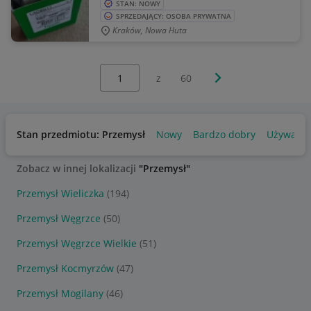
STAN: NOWY
SPRZEDAJĄCY: OSOBA PRYWATNA
Kraków, Nowa Huta
Wybierz stronę:
Następna strona
z
60
Stan przedmiotu: Przemysł
Nowy
Bardzo dobry
Używany
Zobacz w innej lokalizacji
"Przemysł"
Przemysł Wieliczka
(194)
Przemysł Węgrzce
(50)
Przemysł Węgrzce Wielkie
(51)
Przemysł Kocmyrzów
(47)
Przemysł Mogilany
(46)