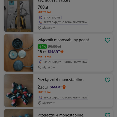
SVC 5001YL 1600W
700
zł
KUP TERAZ
STAN: NOWY
SPRZEDAJĄCY: OSOBA PRYWATNA
Myszków
Włącznik monostabilny pedał.
OBSE
29
,00 zł
-34%
19
zł
KUP TERAZ
SPRZEDAJĄCY: OSOBA PRYWATNA
Myszków
Przełączniki monostabilne.
OBSE
2
,90
zł
KUP TERAZ
SPRZEDAJĄCY: OSOBA PRYWATNA
Myszków
Przełączniki monostabilne.