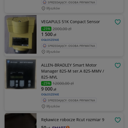
SPRZEDAJĄCY: OSOBA PRYWATNA
Myszków
VEGAPULS 51K Conpact Sensor
OBSE
2000
,00 zł
-25%
1 500
zł
OGŁOSZENIE
SPRZEDAJĄCY: OSOBA PRYWATNA
Myszków
ALLEN-BRADLEY Smart Motor
OBSE
Manager 825-M ser.A 825-MMV /
825-MVL
12000
,00 zł
-25%
9 000
zł
OGŁOSZENIE
SPRZEDAJĄCY: OSOBA PRYWATNA
Myszków
Rękawice robocze Rcut rozmiar 9
OBSE
50