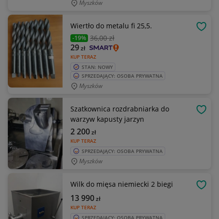
Myszków
Wiertło do metalu fi 25,5.
OBSE
36
,00 zł
-19%
29
zł
KUP TERAZ
STAN: NOWY
SPRZEDAJĄCY: OSOBA PRYWATNA
Myszków
Szatkownica rozdrabniarka do
OBSE
warzyw kapusty jarzyn
2 200
zł
KUP TERAZ
SPRZEDAJĄCY: OSOBA PRYWATNA
Myszków
Wilk do mięsa niemiecki 2 biegi
OBSE
13 990
zł
KUP TERAZ
SPRZEDAJĄCY: OSOBA PRYWATNA