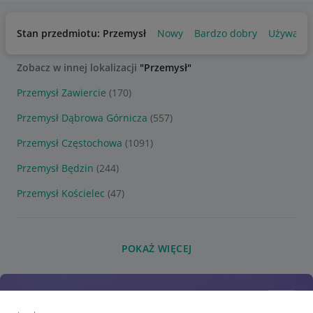
Stan przedmiotu: Przemysł
Nowy
Bardzo dobry
Używany
Zobacz w innej lokalizacji
"Przemysł"
Przemysł Zawiercie
(170)
Przemysł Dąbrowa Górnicza
(557)
Przemysł Częstochowa
(1091)
Przemysł Będzin
(244)
Przemysł Kościelec
(47)
POKAŻ WIĘCEJ