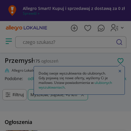
Allegro Smart! Kupuj i sprzedawaj z dostawą za 0 zł
Sprawdź »
Otwórz menu z kategoriami
szukaj
Przemysł
175
ogłoszeń
POL
Allegro Lokalnie
Firma i usługi
Przemysł
Zamkn
Dodaj swoje wyszukiwania do ulubionych.
Gdy pojawią się nowe oferty, wyślemy Ci je
Podobne:
odkurzacz przemysłowy
przemysł drzewny
odkur
mailowo. Ustaw powiadomienia w
ulubionych
wyszukiwaniach
.
Filtruj
Myszków, Śląskie, +0 km
Ogłoszenia