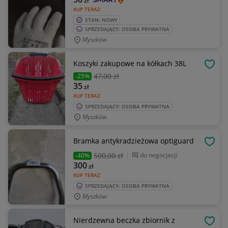
zł
KUP TERAZ
STAN: NOWY
SPRZEDAJĄCY: OSOBA PRYWATNA
Myszków
Koszyki zakupowe na kółkach 38L
OBSE
47
,00 zł
-25%
35
zł
KUP TERAZ
SPRZEDAJĄCY: OSOBA PRYWATNA
Myszków
Bramka antykradzieżowa optiguard
OBSE
500
,00 zł
do negocjacji
-40%
300
zł
KUP TERAZ
SPRZEDAJĄCY: OSOBA PRYWATNA
Myszków
Nierdzewna beczka zbiornik z
OBSE