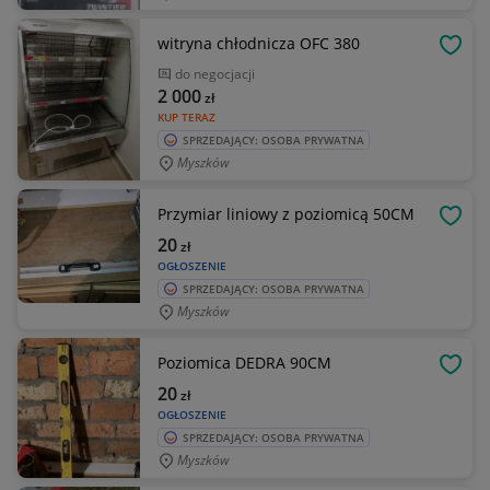
witryna chłodnicza OFC 380
OBSE
do negocjacji
2 000
zł
KUP TERAZ
SPRZEDAJĄCY: OSOBA PRYWATNA
Myszków
Przymiar liniowy z poziomicą 50CM
OBSE
20
zł
OGŁOSZENIE
SPRZEDAJĄCY: OSOBA PRYWATNA
Myszków
Poziomica DEDRA 90CM
OBSE
20
zł
OGŁOSZENIE
SPRZEDAJĄCY: OSOBA PRYWATNA
Myszków