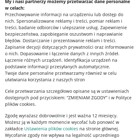
My i nasi partnerzy możemy przetwarzać dane personalne
w celach:
Allegro Gadane dla sprzedających
Przechowywanie informacji na urządzeniu lub dostęp do
Allegro Gadane dla kupujących
nich
.
Spersonalizowane reklamy i treści, pomiar reklam i
treści, badanie odbiorców i ulepszanie usług
.
Zapewnienie
Mapa miejscowości
bezpieczeństwa, zapobieganie oszustwom i naprawianie
błędów
.
Dostarczanie i prezentowanie reklam i treści
.
Informacje prawne
Zapisanie decyzji dotyczących prywatności oraz informowanie
o nich
.
Dopasowanie i łączenie danych z innych źródeł
.
Regulamin
Łączenie różnych urządzeń
.
Identyfikacja urządzeń na
podstawie informacji przesyłanych automatycznie
.
Polityka plików "cookies"
Twoje dane personalne przetwarzamy również w celu
ułatwiania korzystania z naszych stron
Ustawienia plików "cookies"
Cele przetwarzania szczegółowo opisane są w ustawieniach
Udostępnianie lokalizacji
dostępnych pod przyciskiem: “ZMIENIAM ZGODY” i w Polityce
Informacje dla Aktu o Usługach Cyfrowych
plików cookies.
Zgodę wyrażasz dobrowolnie i jest ważna 12 miesięcy.
Pobierz aplikację
Możesz ją w każdym momencie wycofać lub ponowić w
zakładce
Ustawienia plików cookies
na stronie głównej.
Wycofanie zgody nie wpływa na legalność uprzedniego