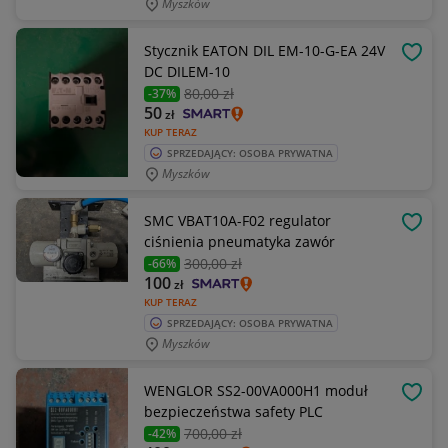
Myszków
Stycznik EATON DIL EM-10-G-EA 24V
OBSE
DC DILEM-10
80
,00 zł
-37%
50
zł
KUP TERAZ
SPRZEDAJĄCY: OSOBA PRYWATNA
Myszków
SMC VBAT10A-F02 regulator
OBSE
ciśnienia pneumatyka zawór
300
,00 zł
-66%
100
zł
KUP TERAZ
SPRZEDAJĄCY: OSOBA PRYWATNA
Myszków
WENGLOR SS2-00VA000H1 moduł
OBSE
bezpieczeństwa safety PLC
700
,00 zł
-42%