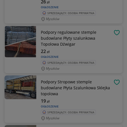
26
zł
OGŁOSZENIE
SPRZEDAJĄCY: OSOBA PRYWATNA
Myszków
Podpory regulowane stemple
OBSE
budowlane Płyty szalunkowa
Topolowa Dźwigar
22
zł
OGŁOSZENIE
SPRZEDAJĄCY: OSOBA PRYWATNA
Myszków
Podpory Stropowe stemple
OBSE
budowlane Płyta Szalunkowa Sklejka
topolowa
19
zł
OGŁOSZENIE
SPRZEDAJĄCY: OSOBA PRYWATNA
Myszków