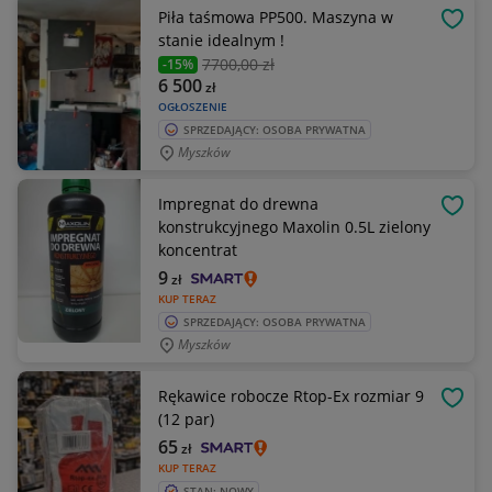
Piła taśmowa PP500. Maszyna w
OBSE
stanie idealnym !
7700
,00 zł
-15%
6 500
zł
OGŁOSZENIE
SPRZEDAJĄCY: OSOBA PRYWATNA
Myszków
Impregnat do drewna
OBSE
konstrukcyjnego Maxolin 0.5L zielony
koncentrat
9
zł
KUP TERAZ
SPRZEDAJĄCY: OSOBA PRYWATNA
Myszków
Rękawice robocze Rtop-Ex rozmiar 9
OBSE
(12 par)
65
zł
KUP TERAZ
STAN: NOWY