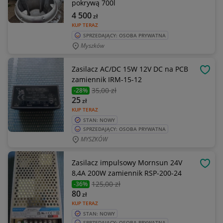
pokrywą 700l
4 500
zł
KUP TERAZ
SPRZEDAJĄCY: OSOBA PRYWATNA
Myszków
Zasilacz AC/DC 15W 12V DC na PCB
OBSE
zamiennik IRM-15-12
35
,00 zł
-28%
25
zł
KUP TERAZ
STAN: NOWY
SPRZEDAJĄCY: OSOBA PRYWATNA
MYSZKÓW
Zasilacz impulsowy Mornsun 24V
OBSE
8,4A 200W zamiennik RSP-200-24
125
,00 zł
-36%
80
zł
KUP TERAZ
STAN: NOWY
SPRZEDAJĄCY: OSOBA PRYWATNA