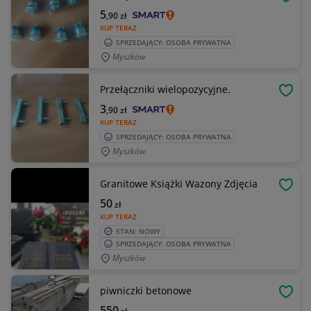
OBSE
5
,90
zł
KUP TERAZ
SPRZEDAJĄCY: OSOBA PRYWATNA
Myszków
Przełączniki wielopozycyjne.
OBSE
3
,90
zł
KUP TERAZ
SPRZEDAJĄCY: OSOBA PRYWATNA
Myszków
Granitowe Książki Wazony Zdjęcia
OBSE
50
zł
KUP TERAZ
STAN: NOWY
SPRZEDAJĄCY: OSOBA PRYWATNA
Myszków
piwniczki betonowe
OBSE
550