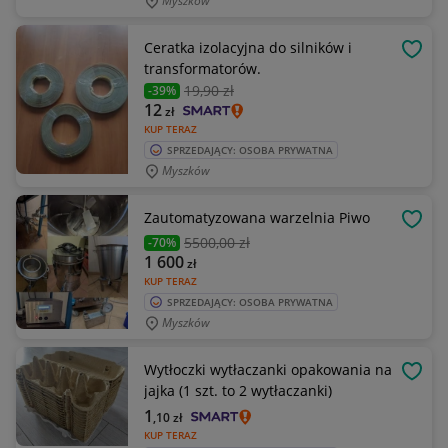
Myszków
Ceratka izolacyjna do silników i
OBSE
transformatorów.
19
,90 zł
-39%
12
zł
KUP TERAZ
SPRZEDAJĄCY: OSOBA PRYWATNA
Myszków
Zautomatyzowana warzelnia Piwo
OBSE
5500
,00 zł
-70%
1 600
zł
KUP TERAZ
SPRZEDAJĄCY: OSOBA PRYWATNA
Myszków
Wytłoczki wytłaczanki opakowania na
OBSE
jajka (1 szt. to 2 wytłaczanki)
1
,10
zł
KUP TERAZ