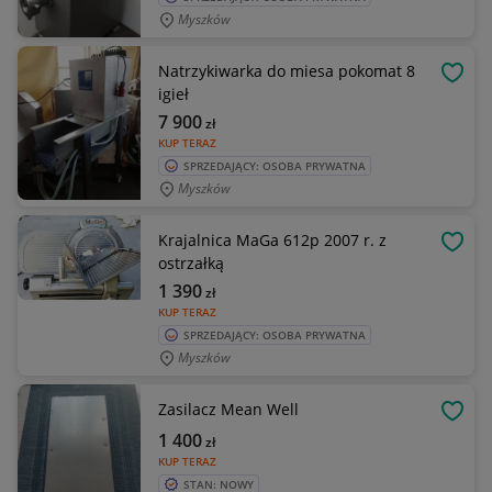
Myszków
Natrzykiwarka do miesa pokomat 8
OBSE
igieł
7 900
zł
KUP TERAZ
SPRZEDAJĄCY: OSOBA PRYWATNA
Myszków
Krajalnica MaGa 612p 2007 r. z
OBSE
ostrzałką
1 390
zł
KUP TERAZ
SPRZEDAJĄCY: OSOBA PRYWATNA
Myszków
Zasilacz Mean Well
OBSE
1 400
zł
KUP TERAZ
STAN: NOWY