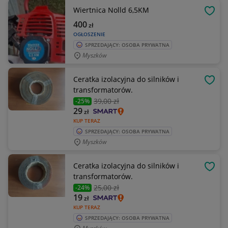
Wiertnica Nolld 6,5KM
OBSE
400
zł
OGŁOSZENIE
SPRZEDAJĄCY: OSOBA PRYWATNA
Myszków
Ceratka izolacyjna do silników i
OBSE
transformatorów.
39
,00 zł
-25%
29
zł
KUP TERAZ
SPRZEDAJĄCY: OSOBA PRYWATNA
Myszków
Ceratka izolacyjna do silników i
OBSE
transformatorów.
25
,00 zł
-24%
19
zł
KUP TERAZ
SPRZEDAJĄCY: OSOBA PRYWATNA