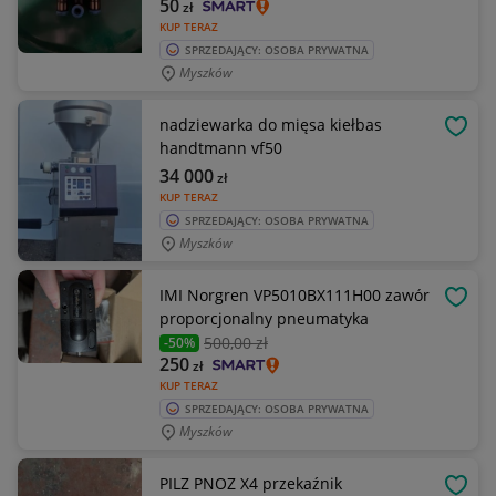
50
zł
KUP TERAZ
SPRZEDAJĄCY: OSOBA PRYWATNA
Myszków
nadziewarka do mięsa kiełbas
OBSE
handtmann vf50
34 000
zł
KUP TERAZ
SPRZEDAJĄCY: OSOBA PRYWATNA
Myszków
IMI Norgren VP5010BX111H00 zawór
OBSE
proporcjonalny pneumatyka
500
,00 zł
-50%
250
zł
KUP TERAZ
SPRZEDAJĄCY: OSOBA PRYWATNA
Myszków
PILZ PNOZ X4 przekaźnik
OBSE