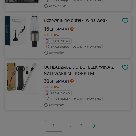
MYSZKÓW
Dozownik do butelki wina wódki
OBSE
15
zł
KUP TERAZ
STAN: NOWY
SPRZEDAJĄCY: OSOBA PRYWATNA
Myszków
OCHŁADZACZ DO BUTELEK WINA Z
OBSE
NALEWAKIEM I KORKIEM
30
zł
KUP TERAZ
STAN: NOWY
SPRZEDAJĄCY: OSOBA PRYWATNA
Myszków
Wybierz stronę:
Następna strona
z
3