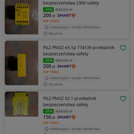
bezpieczeństwa 230V safety
400
,00 zł
-50%
200
zł
KUP TERAZ
SPRZEDAJĄCY: OSOBA PRYWATNA
Myszków
PILZ PNOZ e3.1p 774139 przekaźnik
OBSE
bezpieczeństwa safety
400
,00 zł
-50%
200
zł
KUP TERAZ
SPRZEDAJĄCY: OSOBA PRYWATNA
Myszków
PILZ PNOZ X2.1 przekaźnik
OBSE
bezpieczeństwa safety
300
,00 zł
-50%
150
zł
KUP TERAZ
SPRZEDAJĄCY: OSOBA PRYWATNA