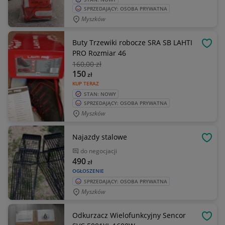
SPRZEDAJĄCY: OSOBA PRYWATNA
Myszków
Buty Trzewiki robocze SRA SB LAHTI
OBSE
PRO Rozmiar 46
160
,00 zł
150
zł
KUP TERAZ
STAN: NOWY
SPRZEDAJĄCY: OSOBA PRYWATNA
Myszków
Najazdy stalowe
OBSE
do negocjacji
490
zł
OGŁOSZENIE
SPRZEDAJĄCY: OSOBA PRYWATNA
Myszków
Odkurzacz Wielofunkcyjny Sencor
OBSE