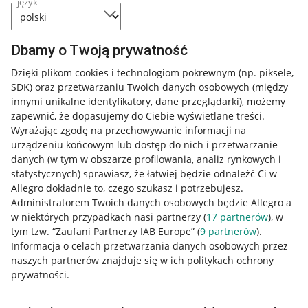
język
Dbamy o Twoją prywatność
Dzięki plikom cookies i technologiom pokrewnym
(np. piksele,
SDK)
oraz przetwarzaniu Twoich danych osobowych
(między
innymi unikalne identyfikatory, dane przeglądarki)
, możemy
zapewnić, że dopasujemy do Ciebie wyświetlane treści.
Wyrażając zgodę na przechowywanie informacji na
urządzeniu końcowym lub dostęp do nich i przetwarzanie
danych (w tym w obszarze profilowania, analiz rynkowych i
statystycznych) sprawiasz, że łatwiej będzie odnaleźć Ci w
Allegro dokładnie to, czego szukasz i potrzebujesz.
Administratorem Twoich danych osobowych będzie Allegro a
w niektórych przypadkach nasi partnerzy (
17
partnerów
), w
tym tzw. “Zaufani Partnerzy IAB Europe” (
9
partnerów
).
Przydatne informacje
Informacja o celach przetwarzania danych osobowych przez
naszych partnerów znajduje się w ich politykach ochrony
prywatności.
Jak to działa
Napisz do nas