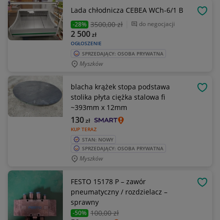
Lada chłodnicza CEBEA WCh-6/1 B
OBSE
3500
,00 zł
do negocjacji
-28%
2 500
zł
OGŁOSZENIE
SPRZEDAJĄCY: OSOBA PRYWATNA
Myszków
blacha krążek stopa podstawa
OBSE
stolika płyta ciężka stalowa fi
~393mm x 12mm
130
zł
KUP TERAZ
STAN: NOWY
SPRZEDAJĄCY: OSOBA PRYWATNA
Myszków
FESTO 15178 P – zawór
OBSE
pneumatyczny / rozdzielacz –
sprawny
100
,00 zł
-50%