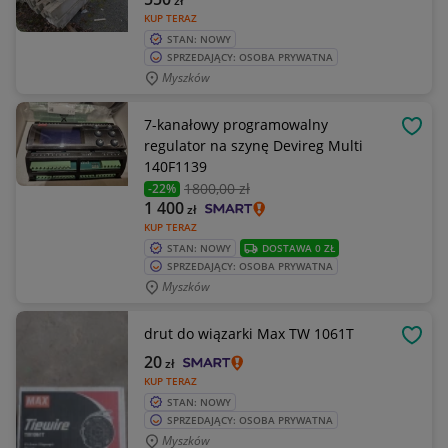
zł
KUP TERAZ
STAN: NOWY
SPRZEDAJĄCY: OSOBA PRYWATNA
Myszków
7-kanałowy programowalny
OBSE
regulator na szynę Devireg Multi
140F1139
1800
,00 zł
-22%
1 400
zł
KUP TERAZ
STAN: NOWY
DOSTAWA 0 ZŁ
SPRZEDAJĄCY: OSOBA PRYWATNA
Myszków
drut do wiązarki Max TW 1061T
OBSE
20
zł
KUP TERAZ
STAN: NOWY
SPRZEDAJĄCY: OSOBA PRYWATNA
Myszków