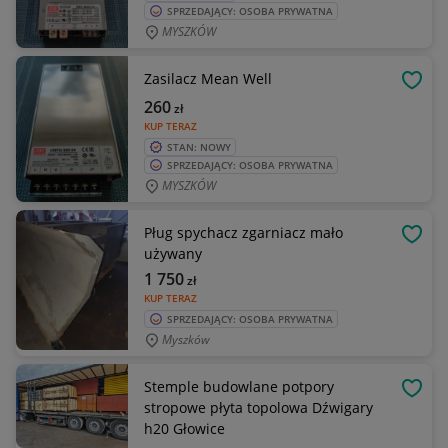
SPRZEDAJĄCY: OSOBA PRYWATNA
MYSZKÓW
Zasilacz Mean Well
OBSE
260
zł
KUP TERAZ
STAN: NOWY
SPRZEDAJĄCY: OSOBA PRYWATNA
MYSZKÓW
Pług spychacz zgarniacz mało
OBSE
używany
1 750
zł
KUP TERAZ
SPRZEDAJĄCY: OSOBA PRYWATNA
Myszków
Stemple budowlane potpory
OBSE
stropowe płyta topolowa Dźwigary
h20 Głowice