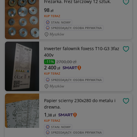
Frezarka. Frez tarczowy 12 sztuk.
OBSE
98
zł
KUP TERAZ
STAN: NOWY
SPRZEDAJĄCY: OSOBA PRYWATNA
Myszków
Inwerter falownik foxess T10-G3 3faz
OBSE
400v
2700
,00 zł
-11%
2 400
zł
KUP TERAZ
SPRZEDAJĄCY: OSOBA PRYWATNA
Myszków
Papier scierny 230x280 do metalu i
OBSE
drewna.
1
,38
zł
KUP TERAZ
STAN: NOWY
SPRZEDAJĄCY: OSOBA PRYWATNA