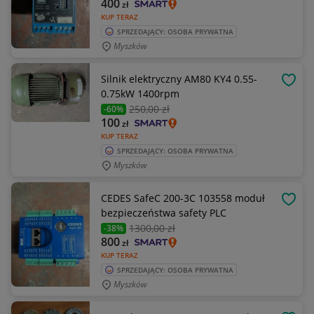
400
zł
KUP TERAZ
SPRZEDAJĄCY: OSOBA PRYWATNA
Myszków
Silnik elektryczny AM80 KY4 0.55-
OBSE
0.75kW 1400rpm
250
,00 zł
-60%
100
zł
KUP TERAZ
SPRZEDAJĄCY: OSOBA PRYWATNA
Myszków
CEDES SafeC 200-3C 103558 moduł
OBSE
bezpieczeństwa safety PLC
1300
,00 zł
-38%
800
zł
KUP TERAZ
SPRZEDAJĄCY: OSOBA PRYWATNA
Myszków