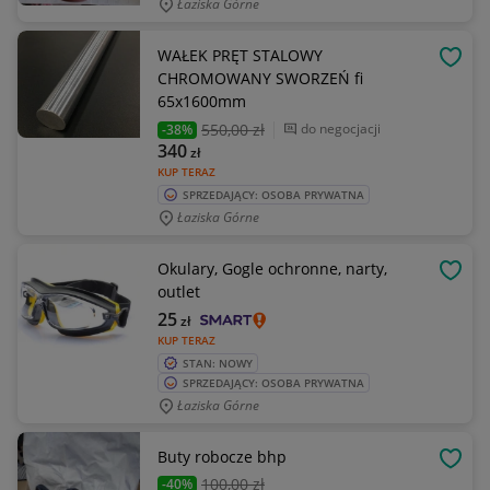
Łaziska Górne
WAŁEK PRĘT STALOWY
OBSE
CHROMOWANY SWORZEŃ fi
65x1600mm
550
,00 zł
do negocjacji
-38%
340
zł
KUP TERAZ
SPRZEDAJĄCY: OSOBA PRYWATNA
Łaziska Górne
Okulary, Gogle ochronne, narty,
OBSE
outlet
25
zł
KUP TERAZ
STAN: NOWY
SPRZEDAJĄCY: OSOBA PRYWATNA
Łaziska Górne
Buty robocze bhp
OBSE
100
,00 zł
-40%