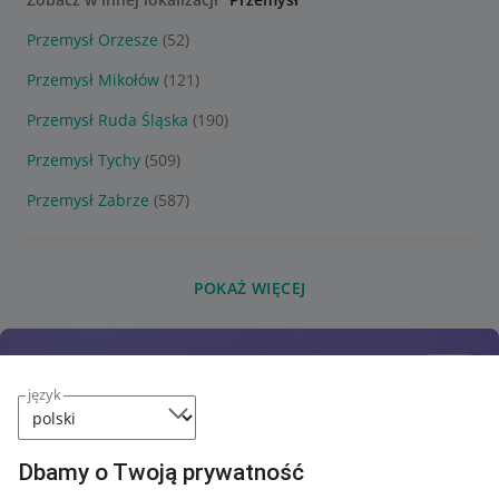
Przemysł Orzesze
(52)
Przemysł Mikołów
(121)
Przemysł Ruda Śląska
(190)
Przemysł Tychy
(509)
Przemysł Zabrze
(587)
POKAŻ WIĘCEJ
język
Dbamy o Twoją prywatność