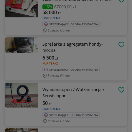
OBSE
67000
,00 zł
-13%
58 000
zł
OGŁOSZENIE
SPRZEDAJĄCY: OSOBA PRYWATNA
Łaziska Górne
Sprężarka z agregatem hondy-
OBSE
mocna
6 500
zł
KUP TERAZ
SPRZEDAJĄCY: OSOBA PRYWATNA
Łaziska Górne
Wymiana opon / Wulkanizacja /
OBSE
Serwis opon
50
zł
OGŁOSZENIE
SPRZEDAJĄCY: OSOBA PRYWATNA
Łaziska Górne