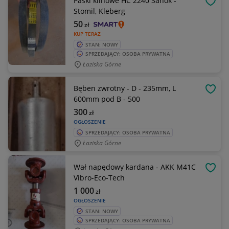
Paski klinowe HC 2240 Sanok -
OBSE
Stomil, Kleberg
50
zł
KUP TERAZ
STAN: NOWY
SPRZEDAJĄCY: OSOBA PRYWATNA
Łaziska Górne
Bęben zwrotny - D - 235mm, L
OBSE
600mm pod B - 500
300
zł
OGŁOSZENIE
SPRZEDAJĄCY: OSOBA PRYWATNA
Łaziska Górne
Wał napędowy kardana - AKK M41C
OBSE
Vibro-Eco-Tech
1 000
zł
OGŁOSZENIE
STAN: NOWY
SPRZEDAJĄCY: OSOBA PRYWATNA