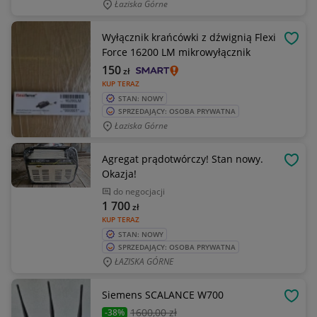
Łaziska Górne
Wyłącznik krańcówki z dźwignią Flexi
OBSE
Force 16200 LM mikrowyłącznik
150
zł
KUP TERAZ
STAN: NOWY
SPRZEDAJĄCY: OSOBA PRYWATNA
Łaziska Górne
Agregat prądotwórczy! Stan nowy.
OBSE
Okazja!
do negocjacji
1 700
zł
KUP TERAZ
STAN: NOWY
SPRZEDAJĄCY: OSOBA PRYWATNA
ŁAZISKA GÓRNE
Siemens SCALANCE W700
OBSE
1600
,00 zł
-38%