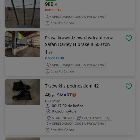
980
zł
KUP TERAZ
SPRZEDAJĄCY: OSOBA PRYWATNA
Łaziska Górne
Prasa krawedziowa hydrauliczna
OBSE
Safan Darley H-brake II 600 ton
1
zł
OGŁOSZENIE
SPRZEDAJĄCY: OSOBA PRYWATNA
Łaziska Górne
Trzewiki z podnoskiem 42
OBSE
46
zł
LICYTACJA
00:17:02
do końca
0 osób licytuje
STAN: NOWY
CZĘSTO SPRZEDAJE
SPRZEDAJĄCY: OSOBA PRYWATNA
Łaziska Górne