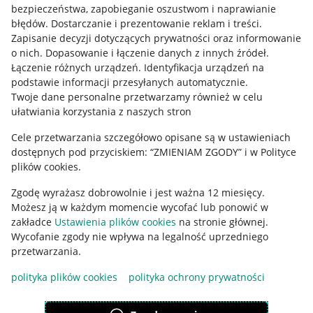
Mapa miejscowości
bezpieczeństwa, zapobieganie oszustwom i naprawianie
błędów
.
Dostarczanie i prezentowanie reklam i treści
.
Informacje prawne
Zapisanie decyzji dotyczących prywatności oraz informowanie
o nich
.
Dopasowanie i łączenie danych z innych źródeł
.
Regulamin
Łączenie różnych urządzeń
.
Identyfikacja urządzeń na
podstawie informacji przesyłanych automatycznie
.
Polityka plików "cookies"
Twoje dane personalne przetwarzamy również w celu
ułatwiania korzystania z naszych stron
Ustawienia plików "cookies"
Cele przetwarzania szczegółowo opisane są w ustawieniach
Udostępnianie lokalizacji
dostępnych pod przyciskiem: “ZMIENIAM ZGODY” i w Polityce
Informacje dla Aktu o Usługach Cyfrowych
plików cookies.
Zgodę wyrażasz dobrowolnie i jest ważna 12 miesięcy.
Pobierz aplikację
Możesz ją w każdym momencie wycofać lub ponowić w
zakładce
Ustawienia plików cookies
na stronie głównej.
Wycofanie zgody nie wpływa na legalność uprzedniego
przetwarzania.
polityka plików cookies
polityka ochrony prywatności