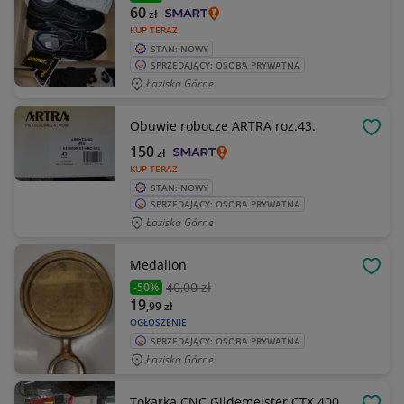
60
zł
KUP TERAZ
STAN: NOWY
SPRZEDAJĄCY: OSOBA PRYWATNA
Łaziska Górne
Obuwie robocze ARTRA roz.43.
OBSE
150
zł
KUP TERAZ
STAN: NOWY
SPRZEDAJĄCY: OSOBA PRYWATNA
Łaziska Górne
Medalion
OBSE
40
,00 zł
-50%
19
,99
zł
OGŁOSZENIE
SPRZEDAJĄCY: OSOBA PRYWATNA
Łaziska Górne
Tokarka CNC Gildemeister CTX 400