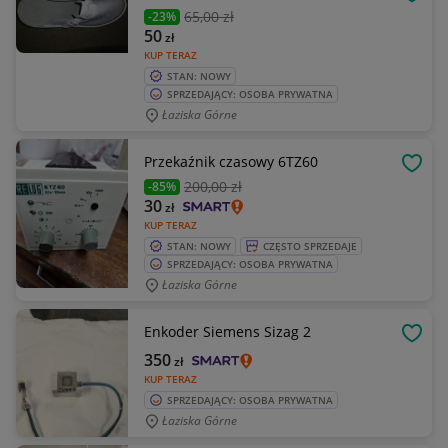
OBSE
65
,00 zł
-23%
50
zł
KUP TERAZ
STAN: NOWY
SPRZEDAJĄCY: OSOBA PRYWATNA
Łaziska Górne
Przekaźnik czasowy 6TZ60
OBSE
200
,00 zł
-85%
30
zł
KUP TERAZ
STAN: NOWY
CZĘSTO SPRZEDAJE
SPRZEDAJĄCY: OSOBA PRYWATNA
Łaziska Górne
Enkoder Siemens Sizag 2
OBSE
350
zł
KUP TERAZ
SPRZEDAJĄCY: OSOBA PRYWATNA
Łaziska Górne