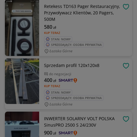
Retekess TD163 Pager Restauracyjny,
OBSE
Przywoływacz Klientów, 20 Pagers,
500M
580
zł
KUP TERAZ
STAN: NOWY
SPRZEDAJĄCY: OSOBA PRYWATNA
Łaziska Górne
Sprzedam profil 120x120x8
OBSE
do negocjacji
400
zł
KUP TERAZ
STAN: NOWY
SPRZEDAJĄCY: OSOBA PRYWATNA
Łaziska Górne
INWERTER SOLARNY VOLT POLSKA
OBSE
SinusPRO 2500 S 24/230V
900
zł