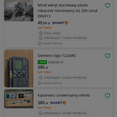
M5x8 wkręt dociskowy płaski
OBSE
robaczek nierdzewny A2 200 sztuk
DIN913
49
,99
zł
KUP TERAZ
STAN: NOWY
SPRZEDAJĄCY: OSOBA PRYWATNA
Łaziska Górne
Siemens logo 12/24RC
OBSE
600
,00 zł
-36%
380
zł
KUP TERAZ
SPRZEDAJĄCY: OSOBA PRYWATNA
Łaziska Górne
Kątomierz uniwersalny mkmb
OBSE
380
zł
KUP TERAZ
SPRZEDAJĄCY: OSOBA PRYWATNA