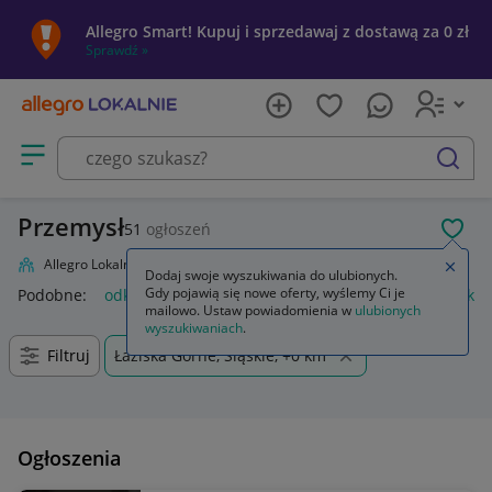
Allegro Smart! Kupuj i sprzedawaj z dostawą za 0 zł
Sprawdź »
Otwórz menu z kategoriami
szukaj
Przemysł
51
ogłoszeń
POL
Allegro Lokalnie
Firma i usługi
Przemysł
Zamkn
Dodaj swoje wyszukiwania do ulubionych.
Gdy pojawią się nowe oferty, wyślemy Ci je
Podobne:
odkurzacz przemysłowy
przemysł drzewny
odkur
mailowo. Ustaw powiadomienia w
ulubionych
wyszukiwaniach
.
Filtruj
Łaziska Górne, Śląskie, +0 km
Ogłoszenia