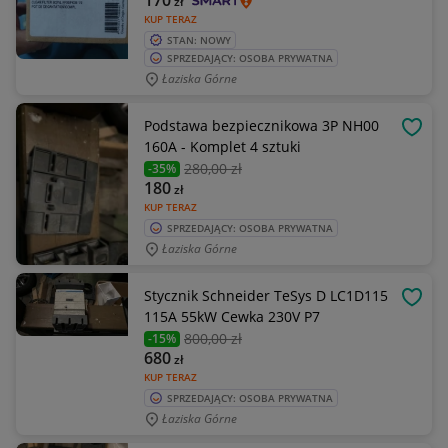
170
zł
KUP TERAZ
STAN: NOWY
SPRZEDAJĄCY: OSOBA PRYWATNA
Łaziska Górne
Podstawa bezpiecznikowa 3P NH00
OBSE
160A - Komplet 4 sztuki
280
,00 zł
-35%
180
zł
KUP TERAZ
SPRZEDAJĄCY: OSOBA PRYWATNA
Łaziska Górne
Stycznik Schneider TeSys D LC1D115
OBSE
115A 55kW Cewka 230V P7
800
,00 zł
-15%
680
zł
KUP TERAZ
SPRZEDAJĄCY: OSOBA PRYWATNA
Łaziska Górne