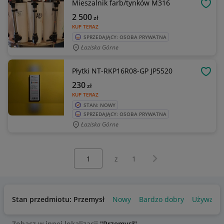
Mieszalnik farb/tynków M316
OBSE
2 500
zł
KUP TERAZ
SPRZEDAJĄCY: OSOBA PRYWATNA
Łaziska Górne
Płytki NT-RKP16R08-GP JP5520
OBSE
230
zł
KUP TERAZ
STAN: NOWY
SPRZEDAJĄCY: OSOBA PRYWATNA
Łaziska Górne
Wybierz stronę:
Następna strona
z
1
Stan przedmiotu: Przemysł
Nowy
Bardzo dobry
Używany
Zobacz w innej lokalizacji
"Przemysł"