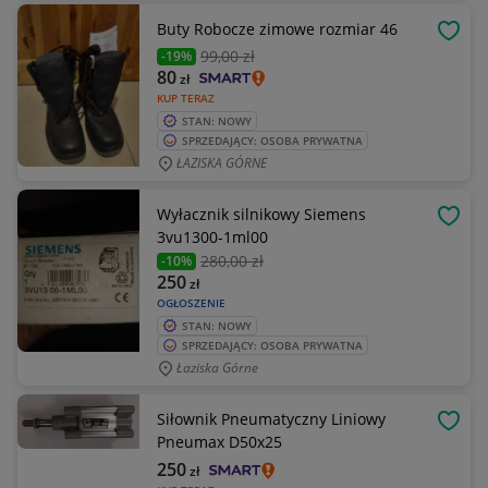
Buty Robocze zimowe rozmiar 46
OBSE
99
,00 zł
-19%
80
zł
KUP TERAZ
STAN: NOWY
SPRZEDAJĄCY: OSOBA PRYWATNA
ŁAZISKA GÓRNE
Wyłacznik silnikowy Siemens
OBSE
3vu1300-1ml00
280
,00 zł
-10%
250
zł
OGŁOSZENIE
STAN: NOWY
SPRZEDAJĄCY: OSOBA PRYWATNA
Łaziska Górne
Siłownik Pneumatyczny Liniowy
OBSE
Pneumax D50x25
250
zł