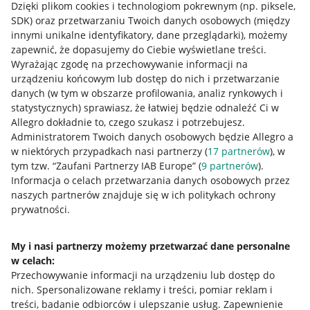
Dzięki plikom cookies i technologiom pokrewnym
(np. piksele,
SDK)
oraz przetwarzaniu Twoich danych osobowych
(między
innymi unikalne identyfikatory, dane przeglądarki)
, możemy
zapewnić, że dopasujemy do Ciebie wyświetlane treści.
Wyrażając zgodę na przechowywanie informacji na
urządzeniu końcowym lub dostęp do nich i przetwarzanie
danych (w tym w obszarze profilowania, analiz rynkowych i
statystycznych) sprawiasz, że łatwiej będzie odnaleźć Ci w
Allegro dokładnie to, czego szukasz i potrzebujesz.
Administratorem Twoich danych osobowych będzie Allegro a
w niektórych przypadkach nasi partnerzy (
17
partnerów
), w
tym tzw. “Zaufani Partnerzy IAB Europe” (
9
partnerów
).
Przydatne informacje
Informacja o celach przetwarzania danych osobowych przez
naszych partnerów znajduje się w ich politykach ochrony
prywatności.
Jak to działa
Napisz do nas
My i nasi partnerzy możemy przetwarzać dane personalne
w celach:
Allegro Gadane dla sprzedających
Przechowywanie informacji na urządzeniu lub dostęp do
Allegro Gadane dla kupujących
nich
.
Spersonalizowane reklamy i treści, pomiar reklam i
treści, badanie odbiorców i ulepszanie usług
.
Zapewnienie