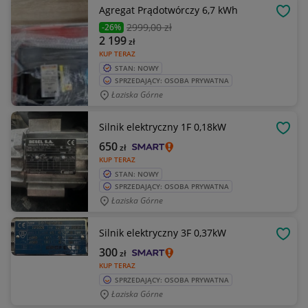
Agregat Prądotwórczy 6,7 kWh
OBSE
2999
,00 zł
-26%
2 199
zł
KUP TERAZ
STAN: NOWY
SPRZEDAJĄCY: OSOBA PRYWATNA
Łaziska Górne
Silnik elektryczny 1F 0,18kW
OBSE
650
zł
KUP TERAZ
STAN: NOWY
SPRZEDAJĄCY: OSOBA PRYWATNA
Łaziska Górne
Silnik elektryczny 3F 0,37kW
OBSE
300
zł
KUP TERAZ
SPRZEDAJĄCY: OSOBA PRYWATNA
Łaziska Górne