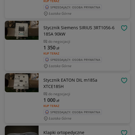
KUP TERAZ
SPRZEDAJĄCY: OSOBA PRYWATNA
Łaziska Górne
Stycznik Siemens SIRIUS 3RT1056-6
OBSE
185A 90kW
do negocjacji
1 350
zł
KUP TERAZ
SPRZEDAJĄCY: OSOBA PRYWATNA
Łaziska Górne
Stycznik EATON DIL m185a
OBSE
XTCE185H
do negocjacji
1 000
zł
KUP TERAZ
SPRZEDAJĄCY: OSOBA PRYWATNA
Łaziska Górne
Klapki ortopedyczne