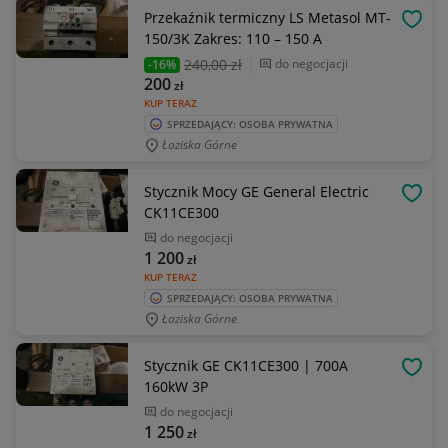
Przekaźnik termiczny LS Metasol MT-
OBSE
150/3K Zakres: 110 – 150 A
240
,00 zł
do negocjacji
-16%
200
zł
KUP TERAZ
SPRZEDAJĄCY: OSOBA PRYWATNA
Łaziska Górne
Stycznik Mocy GE General Electric
OBSE
CK11CE300
do negocjacji
1 200
zł
KUP TERAZ
SPRZEDAJĄCY: OSOBA PRYWATNA
Łaziska Górne
Stycznik GE CK11CE300 | 700A
OBSE
160kW 3P
do negocjacji
1 250
zł