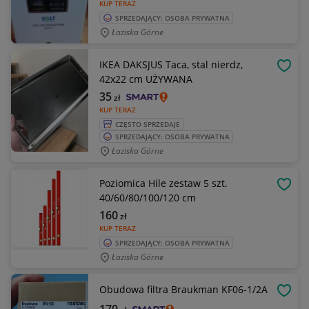
KUP TERAZ
SPRZEDAJĄCY: OSOBA PRYWATNA
Łaziska Górne
IKEA DAKSJUS Taca, stal nierdz,
OBSE
42x22 cm UŻYWANA
35
zł
KUP TERAZ
CZĘSTO SPRZEDAJE
SPRZEDAJĄCY: OSOBA PRYWATNA
Łaziska Górne
Poziomica Hile zestaw 5 szt.
OBSE
40/60/80/100/120 cm
160
zł
KUP TERAZ
SPRZEDAJĄCY: OSOBA PRYWATNA
Łaziska Górne
Obudowa filtra Braukman KF06-1/2A
OBSE