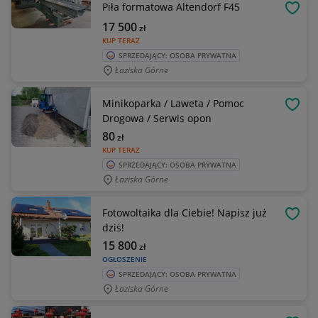
Piła formatowa Altendorf F45
OBSE
17 500
zł
KUP TERAZ
SPRZEDAJĄCY: OSOBA PRYWATNA
Łaziska Górne
Minikoparka / Laweta / Pomoc
OBSE
Drogowa / Serwis opon
80
zł
KUP TERAZ
SPRZEDAJĄCY: OSOBA PRYWATNA
Łaziska Górne
Fotowoltaika dla Ciebie! Napisz już
OBSE
dziś!
15 800
zł
OGŁOSZENIE
SPRZEDAJĄCY: OSOBA PRYWATNA
Łaziska Górne