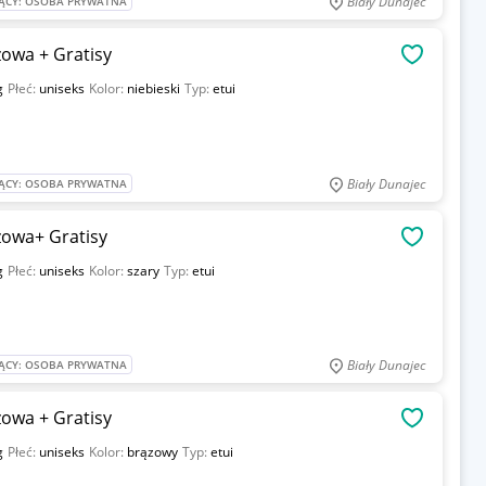
Biały Dunajec
ĄCY: OSOBA PRYWATNA
owa + Gratisy
OBSERWU
g
Płeć:
uniseks
Kolor:
niebieski
Typ:
etui
Biały Dunajec
ĄCY: OSOBA PRYWATNA
zowa+ Gratisy
OBSERWU
g
Płeć:
uniseks
Kolor:
szary
Typ:
etui
Biały Dunajec
ĄCY: OSOBA PRYWATNA
owa + Gratisy
OBSERWU
g
Płeć:
uniseks
Kolor:
brązowy
Typ:
etui