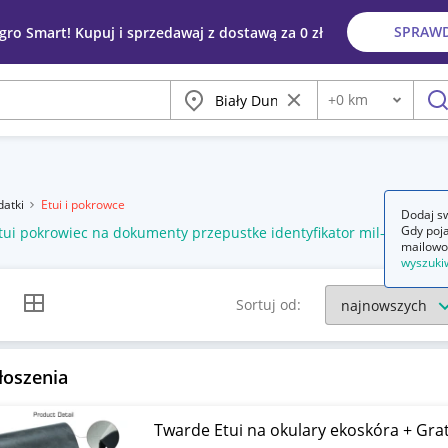
SPRAW
egro Smart! Kupuj i sprzedawaj z dostawą za 0 zł
Miasto
Wyczyść frazę
+
0
km
Odległość
szu
datki
Etui i pokrowce
Dodaj sw
Gdy poja
tui pokrowiec na dokumenty przepustke identyfikator mil-tec olive
mailowo
wyszuki
k listy
Widok siatki
Sortuj od:
łoszenia
Twarde Etui na okulary ekos