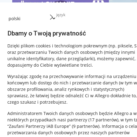
język
Dbamy o Twoją prywatność
Dzięki plikom cookies i technologiom pokrewnym
(np. piksele, 
oraz przetwarzaniu Twoich danych osobowych
(między innymi
unikalne identyfikatory, dane przeglądarki)
, możemy zapewnić, 
dopasujemy do Ciebie wyświetlane treści.
Wyrażając zgodę na przechowywanie informacji na urządzeniu
końcowym lub dostęp do nich i przetwarzanie danych (w tym w
obszarze profilowania, analiz rynkowych i statystycznych)
sprawiasz, że łatwiej będzie odnaleźć Ci w Allegro dokładnie to,
czego szukasz i potrzebujesz.
Przydatne informacje
Informacje p
Administratorem Twoich danych osobowych będzie Allegro a w
Jak to działa
Regulamin
niektórych przypadkach nasi partnerzy (
17
partnerów
), w tym t
“Zaufani Partnerzy IAB Europe” (
9
partnerów
). Informacja o cel
Napisz do nas
Polityka plików
przetwarzania danych osobowych przez naszych partnerów