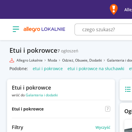
All
Otwórz menu z kategoriami
Etui i pokrowce
7
ogłoszeń
Allegro Lokalnie
Moda
Odzież, Obuwie, Dodatki
Galanteria i do
Podobne:
etui i pokrowce
etui i pokrowce na słuchawki
e
Etui i pokrowce
Wido
wróć do
Galanteria i dodatki
Etui i pokrowce
7
Og
Filtry
Wyczyść