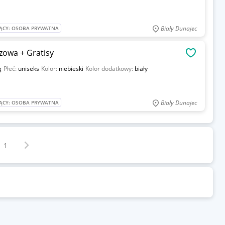
Biały Dunajec
ĄCY: OSOBA PRYWATNA
zowa + Gratisy
OBSERWU
g
Płeć:
uniseks
Kolor:
niebieski
Kolor dodatkowy:
biały
Biały Dunajec
ĄCY: OSOBA PRYWATNA
Następna strona
z
1