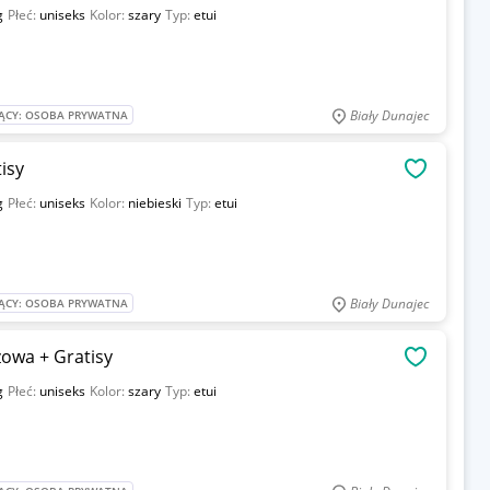
g
Płeć:
uniseks
Kolor:
szary
Typ:
etui
Biały Dunajec
ĄCY: OSOBA PRYWATNA
kóra + Gratisy
OBSERWU
g
Płeć:
uniseks
Kolor:
niebieski
Typ:
etui
Biały Dunajec
ĄCY: OSOBA PRYWATNA
owa + Gratisy
OBSERWU
g
Płeć:
uniseks
Kolor:
szary
Typ:
etui