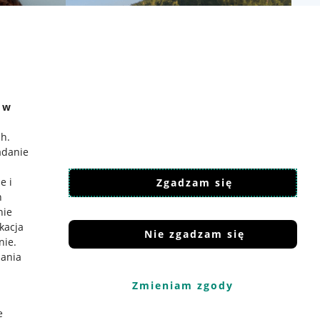
e w
ch
.
adanie
e i
Zgadzam się
h
nie
ikacja
Nie zgadzam się
nie
.
iania
Zmieniam zgody
e