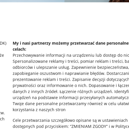
SDK)
My i nasi partnerzy możemy przetwarzać dane personaln
celach:
że
Przechowywanie informacji na urządzeniu lub dostęp do ni
Spersonalizowane reklamy i treści, pomiar reklam i treści, b
odbiorców i ulepszanie usług
.
Zapewnienie bezpieczeństwa,
zapobieganie oszustwom i naprawianie błędów
.
Dostarczani
prezentowanie reklam i treści
.
Zapisanie decyzji dotyczącyc
prywatności oraz informowanie o nich
.
Dopasowanie i łącze
danych z innych źródeł
.
Łączenie różnych urządzeń
.
Identyf
rawne
Pobierz aplikację
urządzeń na podstawie informacji przesyłanych automatycz
Twoje dane personalne przetwarzamy również w celu ułatw
korzystania z naszych stron
zw.
ach
 "cookies"
Cele przetwarzania szczegółowo opisane są w ustawieniach
dostępnych pod przyciskiem: “ZMIENIAM ZGODY” i w Polityc