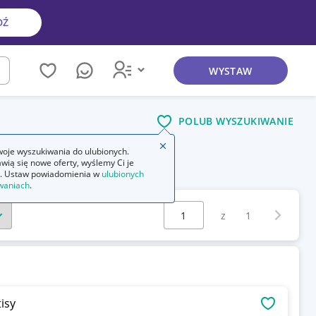
DŹ
WYSTAW
kaj
POLUB WYSZUKIWANIE
Zamknij wskazówkę
oje wyszukiwania do ulubionych.
wią się nowe oferty, wyślemy Ci je
. Ustaw powiadomienia w
ulubionych
waniach
.
Wybierz stronę:
Następna 
z
1
kóra + Gratisy
OBSERWU