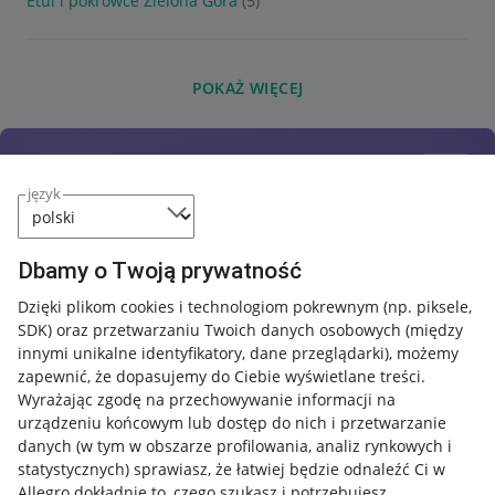
Etui i pokrowce Zielona Góra
(5)
POKAŻ WIĘCEJ
język
Dbamy o Twoją prywatność
Dzięki plikom cookies i technologiom pokrewnym
(np. piksele,
SDK)
oraz przetwarzaniu Twoich danych osobowych
(między
innymi unikalne identyfikatory, dane przeglądarki)
, możemy
zapewnić, że dopasujemy do Ciebie wyświetlane treści.
Wyrażając zgodę na przechowywanie informacji na
urządzeniu końcowym lub dostęp do nich i przetwarzanie
danych (w tym w obszarze profilowania, analiz rynkowych i
statystycznych) sprawiasz, że łatwiej będzie odnaleźć Ci w
Allegro dokładnie to, czego szukasz i potrzebujesz.