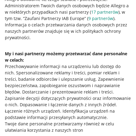
Administratorem Twoich danych osobowych będzie Allegro a
w niektórych przypadkach nasi partnerzy (
17
partnerów
), w
Nawigacja
tym tzw. “Zaufani Partnerzy IAB Europe” (
9
partnerów
).
Przydatne informacje
Informacja o celach przetwarzania danych osobowych przez
naszych partnerów znajduje się w ich politykach ochrony
prywatności.
Jak to działa
Napisz do nas
My i nasi partnerzy możemy przetwarzać dane personalne
w celach:
Allegro Gadane dla sprzedających
Przechowywanie informacji na urządzeniu lub dostęp do
Allegro Gadane dla kupujących
nich
.
Spersonalizowane reklamy i treści, pomiar reklam i
treści, badanie odbiorców i ulepszanie usług
.
Zapewnienie
Mapa miejscowości
bezpieczeństwa, zapobieganie oszustwom i naprawianie
błędów
.
Dostarczanie i prezentowanie reklam i treści
.
Informacje prawne
Zapisanie decyzji dotyczących prywatności oraz informowanie
o nich
.
Dopasowanie i łączenie danych z innych źródeł
.
Regulamin
Łączenie różnych urządzeń
.
Identyfikacja urządzeń na
podstawie informacji przesyłanych automatycznie
.
Polityka plików "cookies"
Twoje dane personalne przetwarzamy również w celu
ułatwiania korzystania z naszych stron
Ustawienia plików "cookies"