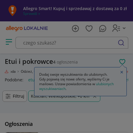
Allegro Smart! Kupuj i sprzedawaj z dostawą za 0 zł
Sprawdź »
Otwórz menu z kategoriami
szukaj
Etui i pokrowce
4
ogłoszenia
POL
e
Moda
Odzież, Obuwie, Dodatki
Galanteria i dodatki
Etui i pokrowce
Zamkn
Dodaj swoje wyszukiwania do ulubionych.
Gdy pojawią się nowe oferty, wyślemy Ci je
Podobne:
etui i pokrowce
etui i pokrowce na słuchawki
etu
mailowo. Ustaw powiadomienia w
ulubionych
wyszukiwaniach
.
Filtruj
Kościan, Wielkopolskie, +0 km
Ogłoszenia