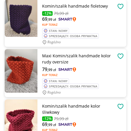
Komin/szalik handmade fioletowy
OBSE
79
,99 zł
-12%
69
,99
zł
KUP TERAZ
STAN: NOWY
SPRZEDAJĄCY: OSOBA PRYWATNA
Rogóźno
Maxi Komin/szalik handmade kolor
OBSE
rudy oversize
79
,99
zł
KUP TERAZ
STAN: NOWY
SPRZEDAJĄCY: OSOBA PRYWATNA
Rogóźno
Komin/szalik handmade kolor
OBSE
śliwkowy
79
,99 zł
-12%
69
,99
zł
KUP TERAZ