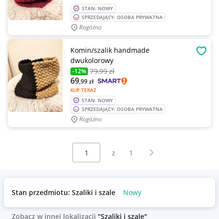
STAN: NOWY
SPRZEDAJĄCY: OSOBA PRYWATNA
Rogóźno
Komin/szalik handmade
OBSE
dwukolorowy
79
,99 zł
-12%
69
,99
zł
KUP TERAZ
STAN: NOWY
SPRZEDAJĄCY: OSOBA PRYWATNA
Rogóźno
Wybierz stronę:
Następna strona
z
1
Stan przedmiotu: Szaliki i szale
Nowy
Zobacz w innej lokalizacji
"Szaliki i szale"