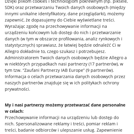
Dzięki plikom cookies i technologiom pokrewnym
(np. piksele,
SDK)
oraz przetwarzaniu Twoich danych osobowych
(między
innymi unikalne identyfikatory, dane przeglądarki)
, możemy
zapewnić, że dopasujemy do Ciebie wyświetlane treści.
Wyrażając zgodę na przechowywanie informacji na
urządzeniu końcowym lub dostęp do nich i przetwarzanie
danych (w tym w obszarze profilowania, analiz rynkowych i
statystycznych) sprawiasz, że łatwiej będzie odnaleźć Ci w
Allegro dokładnie to, czego szukasz i potrzebujesz.
Administratorem Twoich danych osobowych będzie Allegro a
w niektórych przypadkach nasi partnerzy (
17
partnerów
), w
tym tzw. “Zaufani Partnerzy IAB Europe” (
9
partnerów
).
Przydatne informacje
Informacja o celach przetwarzania danych osobowych przez
naszych partnerów znajduje się w ich politykach ochrony
prywatności.
Jak to działa
Napisz do nas
My i nasi partnerzy możemy przetwarzać dane personalne
w celach:
Allegro Gadane dla sprzedających
Przechowywanie informacji na urządzeniu lub dostęp do
Allegro Gadane dla kupujących
nich
.
Spersonalizowane reklamy i treści, pomiar reklam i
treści, badanie odbiorców i ulepszanie usług
.
Zapewnienie
Mapa miejscowości