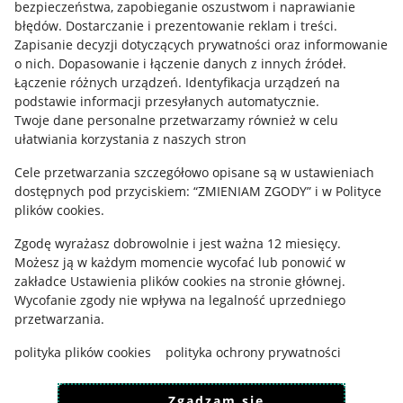
bezpieczeństwa, zapobieganie oszustwom i naprawianie
błędów
.
Dostarczanie i prezentowanie reklam i treści
.
Informacje prawne
Zapisanie decyzji dotyczących prywatności oraz informowanie
o nich
.
Dopasowanie i łączenie danych z innych źródeł
.
Regulamin
Łączenie różnych urządzeń
.
Identyfikacja urządzeń na
podstawie informacji przesyłanych automatycznie
.
Polityka plików "cookies"
Twoje dane personalne przetwarzamy również w celu
ułatwiania korzystania z naszych stron
Ustawienia plików "cookies"
Cele przetwarzania szczegółowo opisane są w ustawieniach
Udostępnianie lokalizacji
dostępnych pod przyciskiem: “ZMIENIAM ZGODY” i w Polityce
Informacje dla Aktu o Usługach Cyfrowych
plików cookies.
Zgodę wyrażasz dobrowolnie i jest ważna 12 miesięcy.
Pobierz aplikację
Możesz ją w każdym momencie wycofać lub ponowić w
zakładce
Ustawienia plików cookies
na stronie głównej.
Wycofanie zgody nie wpływa na legalność uprzedniego
przetwarzania.
polityka plików cookies
polityka ochrony prywatności
Zgadzam się