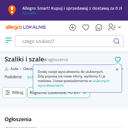
Allegro Smart! Kupuj i sprzedawaj z dostawą za 0 zł
Sprawdź »
Otwórz menu z kategoriami
szukaj
Szaliki i szale
4
ogłoszenia
POL
nie
Moda
Odzież, Obuwie, Dodatki
Galanteria i dodatki
Szaliki i szale
Zamkn
Dodaj swoje wyszukiwania do ulubionych.
Gdy pojawią się nowe oferty, wyślemy Ci je
Podobne:
szaliki i szale
mailowo. Ustaw powiadomienia w
ulubionych
wyszukiwaniach
.
Filtruj
Rogóźno, Lubelskie, +0 km
Ogłoszenia