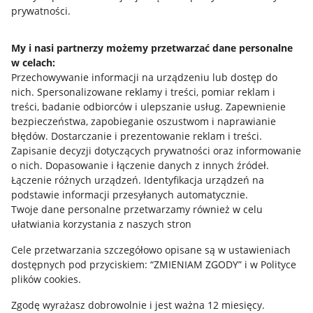
prywatności.
Jak to działa
Napisz do nas
My i nasi partnerzy możemy przetwarzać dane personalne
w celach:
Allegro Gadane dla sprzedających
Przechowywanie informacji na urządzeniu lub dostęp do
Allegro Gadane dla kupujących
nich
.
Spersonalizowane reklamy i treści, pomiar reklam i
treści, badanie odbiorców i ulepszanie usług
.
Zapewnienie
Mapa miejscowości
bezpieczeństwa, zapobieganie oszustwom i naprawianie
błędów
.
Dostarczanie i prezentowanie reklam i treści
.
Informacje prawne
Zapisanie decyzji dotyczących prywatności oraz informowanie
o nich
.
Dopasowanie i łączenie danych z innych źródeł
.
Regulamin
Łączenie różnych urządzeń
.
Identyfikacja urządzeń na
podstawie informacji przesyłanych automatycznie
.
Polityka plików "cookies"
Twoje dane personalne przetwarzamy również w celu
ułatwiania korzystania z naszych stron
Ustawienia plików "cookies"
Cele przetwarzania szczegółowo opisane są w ustawieniach
Udostępnianie lokalizacji
dostępnych pod przyciskiem: “ZMIENIAM ZGODY” i w Polityce
Informacje dla Aktu o Usługach Cyfrowych
plików cookies.
Zgodę wyrażasz dobrowolnie i jest ważna 12 miesięcy.
Pobierz aplikację