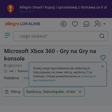
Allegro Smart! Kupuj i sprzedawaj z dostawą za 0 zł
Sprawdź »
Otwórz menu z kategoriami
szukaj
Microsoft Xbox 360 - Gry na Gry na
konsole
POL
8
ogłoszeń
Zamkn
Dodaj swoje wyszukiwania do ulubionych.
o Lokalnie
Kultura i rozrywka
Gry
Gry na konsole
Microsoft Xbox 360
Gdy pojawią się nowe oferty, wyślemy Ci je
mailowo. Ustaw powiadomienia w
ulubionych
Podobne:
microsoft xbox 360
wyszukiwaniach
.
Filtruj
Świdnica, Dolnośląskie, +0 km