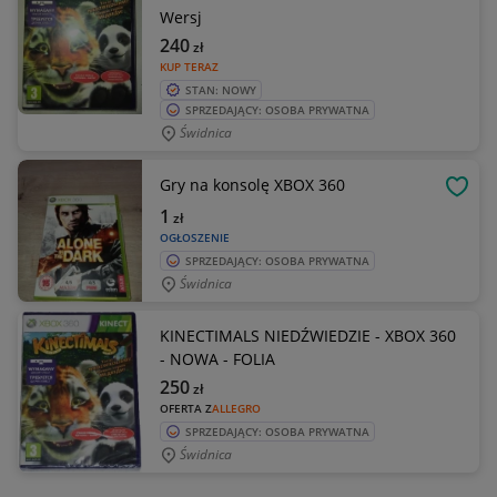
Wersj
240
zł
KUP TERAZ
STAN: NOWY
SPRZEDAJĄCY: OSOBA PRYWATNA
Świdnica
Gry na konsolę XBOX 360
OBSE
1
zł
OGŁOSZENIE
SPRZEDAJĄCY: OSOBA PRYWATNA
Świdnica
KINECTIMALS NIEDŹWIEDZIE - XBOX 360
- NOWA - FOLIA
250
zł
OFERTA Z
ALLEGRO
SPRZEDAJĄCY: OSOBA PRYWATNA
Świdnica