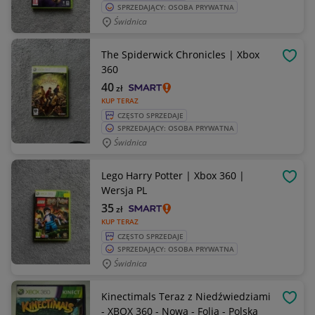
SPRZEDAJĄCY: OSOBA PRYWATNA
Świdnica
The Spiderwick Chronicles | Xbox
OBSE
360
40
zł
KUP TERAZ
CZĘSTO SPRZEDAJE
SPRZEDAJĄCY: OSOBA PRYWATNA
Świdnica
Lego Harry Potter | Xbox 360 |
OBSE
Wersja PL
35
zł
KUP TERAZ
CZĘSTO SPRZEDAJE
SPRZEDAJĄCY: OSOBA PRYWATNA
Świdnica
Kinectimals Teraz z Niedźwiedziami
OBSE
- XBOX 360 - Nowa - Folia - Polska