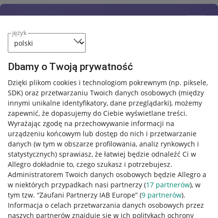
język
Dbamy o Twoją prywatność
Dzięki plikom cookies i technologiom pokrewnym
(np. piksele,
SDK)
oraz przetwarzaniu Twoich danych osobowych
(między
innymi unikalne identyfikatory, dane przeglądarki)
, możemy
zapewnić, że dopasujemy do Ciebie wyświetlane treści.
Wyrażając zgodę na przechowywanie informacji na
urządzeniu końcowym lub dostęp do nich i przetwarzanie
danych (w tym w obszarze profilowania, analiz rynkowych i
statystycznych) sprawiasz, że łatwiej będzie odnaleźć Ci w
Allegro dokładnie to, czego szukasz i potrzebujesz.
Administratorem Twoich danych osobowych będzie Allegro a
w niektórych przypadkach nasi partnerzy (
17
partnerów
), w
Nawigacja
tym tzw. “Zaufani Partnerzy IAB Europe” (
9
partnerów
).
Przydatne informacje
Informacja o celach przetwarzania danych osobowych przez
naszych partnerów znajduje się w ich politykach ochrony