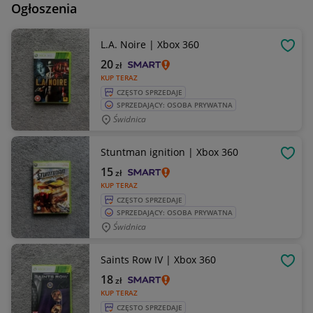
Ogłoszenia
L.A. Noire | Xbox 360
OBSE
20
zł
KUP TERAZ
CZĘSTO SPRZEDAJE
SPRZEDAJĄCY: OSOBA PRYWATNA
Świdnica
Stuntman ignition | Xbox 360
OBSE
15
zł
KUP TERAZ
CZĘSTO SPRZEDAJE
SPRZEDAJĄCY: OSOBA PRYWATNA
Świdnica
Saints Row IV | Xbox 360
OBSE
18
zł
KUP TERAZ
CZĘSTO SPRZEDAJE