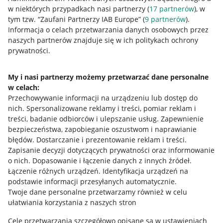
w niektórych przypadkach nasi partnerzy (
17
partnerów
), w
tym tzw. “Zaufani Partnerzy IAB Europe” (
9
partnerów
).
Przydatne informacje
Informacja o celach przetwarzania danych osobowych przez
naszych partnerów znajduje się w ich politykach ochrony
prywatności.
Jak to działa
Napisz do nas
My i nasi partnerzy możemy przetwarzać dane personalne
w celach:
Allegro Gadane dla sprzedających
Przechowywanie informacji na urządzeniu lub dostęp do
Allegro Gadane dla kupujących
nich
.
Spersonalizowane reklamy i treści, pomiar reklam i
treści, badanie odbiorców i ulepszanie usług
.
Zapewnienie
Mapa miejscowości
bezpieczeństwa, zapobieganie oszustwom i naprawianie
błędów
.
Dostarczanie i prezentowanie reklam i treści
.
Informacje prawne
Zapisanie decyzji dotyczących prywatności oraz informowanie
o nich
.
Dopasowanie i łączenie danych z innych źródeł
.
Regulamin
Łączenie różnych urządzeń
.
Identyfikacja urządzeń na
podstawie informacji przesyłanych automatycznie
.
Polityka plików "cookies"
Twoje dane personalne przetwarzamy również w celu
ułatwiania korzystania z naszych stron
Ustawienia plików "cookies"
Cele przetwarzania szczegółowo opisane są w ustawieniach
Udostępnianie lokalizacji