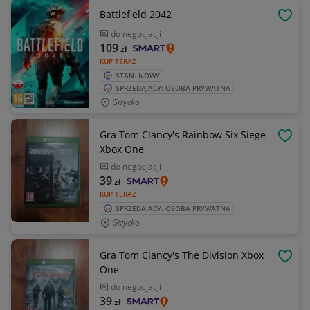
Battlefield 2042
OBSE
do negocjacji
109
zł
KUP TERAZ
STAN: NOWY
SPRZEDAJĄCY: OSOBA PRYWATNA
Giżycko
Gra Tom Clancy's Rainbow Six Siege
OBSE
Xbox One
do negocjacji
39
zł
KUP TERAZ
SPRZEDAJĄCY: OSOBA PRYWATNA
Giżycko
Gra Tom Clancy's The Division Xbox
OBSE
One
do negocjacji
39
zł