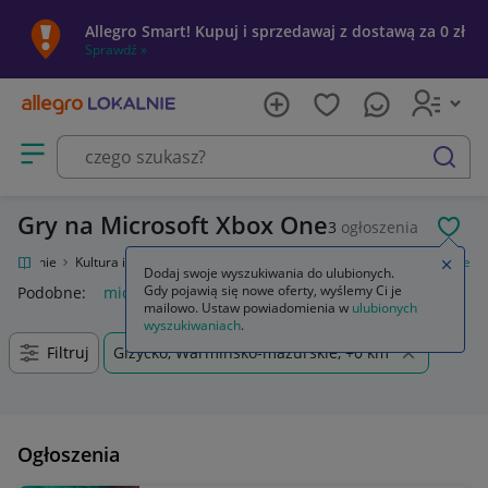
Allegro Smart! Kupuj i sprzedawaj z dostawą za 0 zł
Sprawdź »
Otwórz menu z kategoriami
szukaj
Gry na Microsoft Xbox One
3
ogłoszenia
POL
o Lokalnie
Kultura i rozrywka
Gry
Gry na konsole
Microsoft Xbox One
Zamkn
Dodaj swoje wyszukiwania do ulubionych.
Gdy pojawią się nowe oferty, wyślemy Ci je
Podobne:
microsoft xbox one
mailowo. Ustaw powiadomienia w
ulubionych
wyszukiwaniach
.
Filtruj
Giżycko, Warmińsko-mazurskie, +0 km
Ogłoszenia