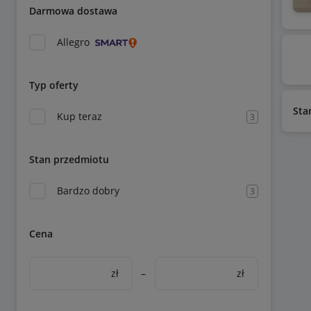
Darmowa dostawa
Allegro
Typ oferty
Sta
Kup teraz
3
Stan przedmiotu
Bardzo dobry
3
Cena
zł
–
zł