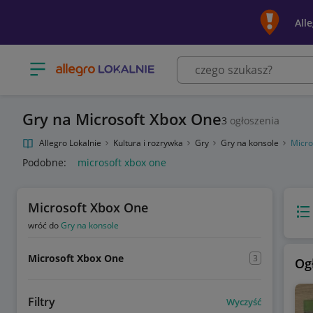
All
Otwórz menu z kategoriami
Gry na Microsoft Xbox One
3
ogłoszenia
Allegro Lokalnie
Kultura i rozrywka
Gry
Gry na konsole
Micro
Podobne:
microsoft xbox one
Microsoft Xbox One
Wido
wróć do
Gry na konsole
Microsoft Xbox One
3
Og
Filtry
Wyczyść