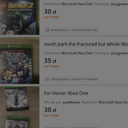
Platforma:
Microsoft Xbox One
Tematyka:
przygodo
30
zł
KUP TERAZ
SPRZEDAJĄCY: OSOBA PRYWATNA
south park the fractured but whole Xb
Platforma:
Microsoft Xbox One
Tematyka:
przygodo
35
zł
KUP TERAZ
SPRZEDAJĄCY: OSOBA PRYWATNA
For Honor Xbox One
Wersja gry:
pudełkowa
Platforma:
Microsoft Xbox On
30
zł
KUP TERAZ