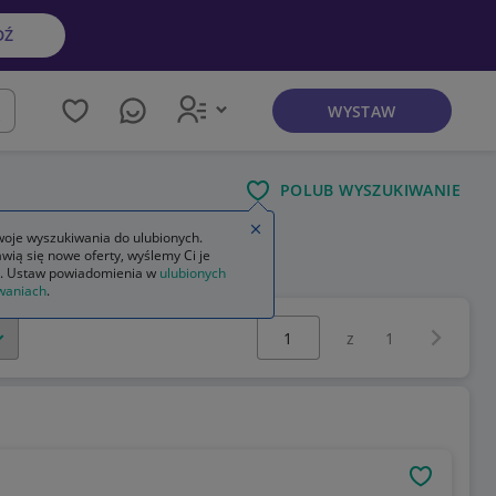
DŹ
WYSTAW
kaj
POLUB WYSZUKIWANIE
Zamknij wskazówkę
oje wyszukiwania do ulubionych.
wią się nowe oferty, wyślemy Ci je
. Ustaw powiadomienia w
ulubionych
waniach
.
Wybierz stronę:
Następna 
z
1
OBSERWU