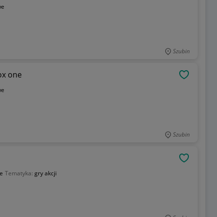
we
Szubin
ox one
OBSERWU
we
Szubin
OBSERWU
e
Tematyka:
gry akcji