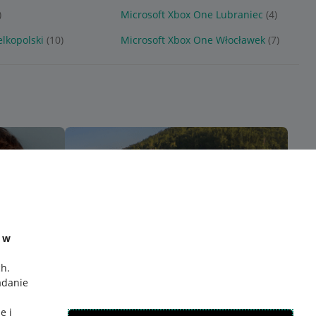
)
Microsoft Xbox One Lubraniec
(4)
lkopolski
(10)
Microsoft Xbox One Włocławek
(7)
e w
ch
.
adanie
e i