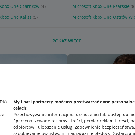
 Xbox One Czarnków
(4)
Microsoft Xbox One Psarskie
(8
 Xbox One Kalisz
(5)
Microsoft Xbox One Ostrów Wie
POKAŻ WIĘCEJ
SDK)
My i nasi partnerzy możemy przetwarzać dane personaln
celach:
że
Przechowywanie informacji na urządzeniu lub dostęp do ni
Spersonalizowane reklamy i treści, pomiar reklam i treści, b
odbiorców i ulepszanie usług
.
Zapewnienie bezpieczeństwa,
zapobieganie oszustwom i naprawianie błędów
.
Dostarczani