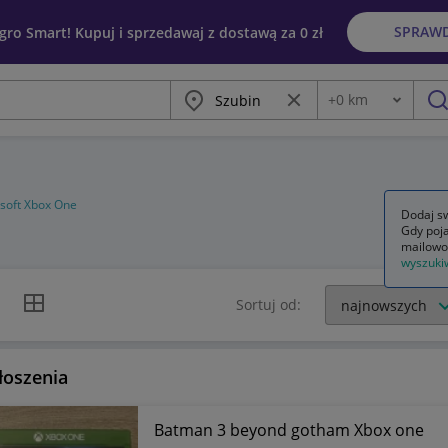
SPRAW
egro Smart! Kupuj i sprzedawaj z dostawą za 0 zł
Miasto
Wyczyść frazę
+
0
km
Odległość
szu
soft Xbox One
Dodaj sw
Gdy poja
mailowo
wyszuki
k listy
Widok siatki
Sortuj od:
łoszenia
Batman 3 beyond gotham Xbox one