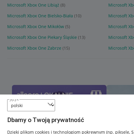
Microsoft Xbox One Libiąż
(8)
Microsoft X
Microsoft Xbox One Bielsko-Biała
(10)
Microsoft X
Microsoft Xbox One Mikołów
(5)
Microsoft X
Microsoft Xbox One Piekary Śląskie
(13)
Microsoft X
Microsoft Xbox One Zabrze
(15)
Microsoft X
język
Dbamy o Twoją prywatność
Dzięki plikom cookies i technologiom pokrewnym
(np. piksele, 