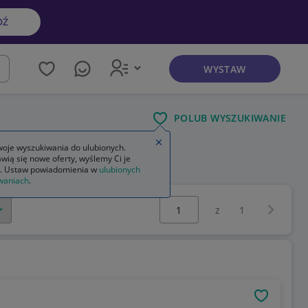
DŹ
WYSTAW
kaj
POLUB WYSZUKIWANIE
Zamknij wskazówkę
oje wyszukiwania do ulubionych.
wią się nowe oferty, wyślemy Ci je
. Ustaw powiadomienia w
ulubionych
waniach
.
Wybierz stronę:
Następna 
z
1
OBSERWU