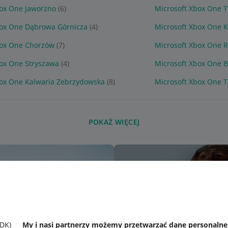
box One Jaworzno
(6)
Microsoft Xbox One T
box One Dąbrowa Górnicza
(4)
Microsoft Xbox One 
box One Chorzów
(7)
Microsoft Xbox One R
box One Stryszawa
(4)
Microsoft Xbox One 
box One Kalwaria Zebrzydowska
(8)
Microsoft Xbox One 
POKAŻ WIĘCEJ
SDK)
My i nasi partnerzy możemy przetwarzać dane personaln