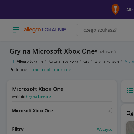
All
Otwórz menu z kategoriami
Gry na Microsoft Xbox One
5
ogłoszeń
Allegro Lokalnie
Kultura i rozrywka
Gry
Gry na konsole
Micro
Podobne:
microsoft xbox one
Microsoft Xbox One
Wido
wróć do
Gry na konsole
Microsoft Xbox One
5
Og
Filtry
Wyczyść