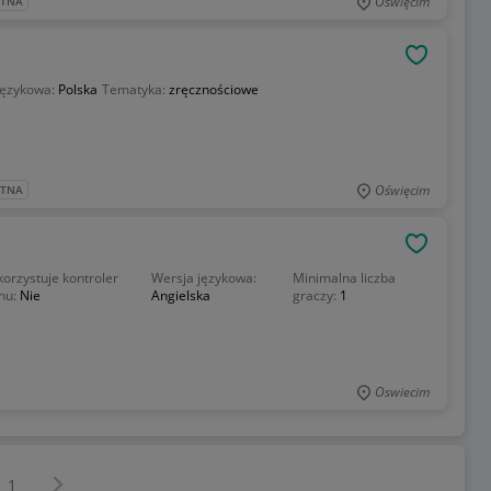
Oświęcim
ATNA
OBSERWU
językowa:
Polska
Tematyka:
zręcznościowe
Oświęcim
ATNA
OBSERWU
orzystuje kontroler
Wersja językowa:
Minimalna liczba
hu:
Nie
Angielska
graczy:
1
Oswiecim
Następna strona
z
1