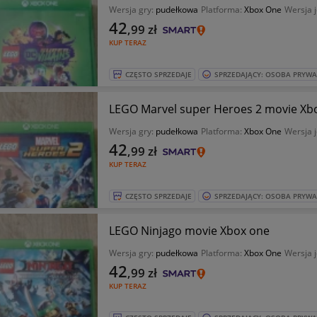
Wersja gry:
pudełkowa
Platforma:
Xbox One
Wersja 
42
,99
zł
KUP TERAZ
CZĘSTO SPRZEDAJE
SPRZEDAJĄCY: OSOBA PRYW
LEGO Marvel super Heroes 2 movie Xb
Wersja gry:
pudełkowa
Platforma:
Xbox One
Wersja 
42
,99
zł
KUP TERAZ
CZĘSTO SPRZEDAJE
SPRZEDAJĄCY: OSOBA PRYW
LEGO Ninjago movie Xbox one
Wersja gry:
pudełkowa
Platforma:
Xbox One
Wersja 
42
,99
zł
KUP TERAZ