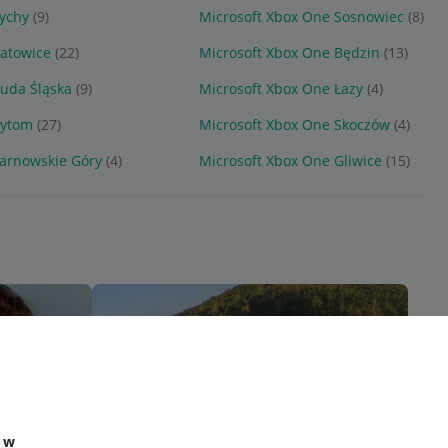
ychy
(9)
Microsoft Xbox One Sosnowiec
(8)
Katowice
(22)
Microsoft Xbox One Będzin
(13)
uda Śląska
(9)
Microsoft Xbox One Łazy
(4)
Bytom
(27)
Microsoft Xbox One Skoczów
(4)
Tarnowskie Góry
(4)
Microsoft Xbox One Gliwice
(15)
e w