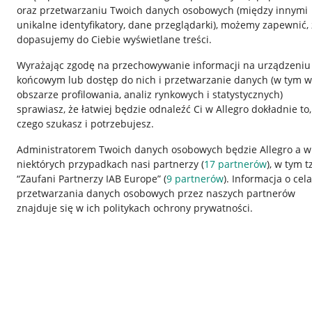
oraz przetwarzaniu Twoich danych osobowych
(między innymi
unikalne identyfikatory, dane przeglądarki)
, możemy zapewnić, 
dopasujemy do Ciebie wyświetlane treści.
Wyrażając zgodę na przechowywanie informacji na urządzeniu
końcowym lub dostęp do nich i przetwarzanie danych (w tym w
obszarze profilowania, analiz rynkowych i statystycznych)
sprawiasz, że łatwiej będzie odnaleźć Ci w Allegro dokładnie to,
czego szukasz i potrzebujesz.
Przydatne informacje
Informacje p
Administratorem Twoich danych osobowych będzie Allegro a w
niektórych przypadkach nasi partnerzy (
17
partnerów
), w tym t
Jak to działa
Regulamin
“Zaufani Partnerzy IAB Europe” (
9
partnerów
). Informacja o cel
Napisz do nas
Polityka plików
przetwarzania danych osobowych przez naszych partnerów
znajduje się w ich politykach ochrony prywatności.
Allegro Gadane dla sprzedających
Ustawienia plik
Allegro Gadane dla kupujących
Udostępnianie l
Mapa miejscowości
Informacje dla