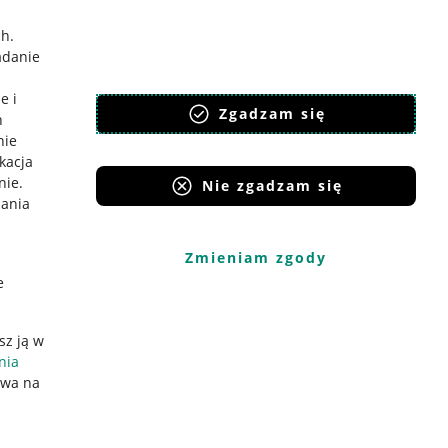
ch
.
adanie
e i
Zgadzam się
h
nie
ikacja
nie
.
Nie zgadzam się
iania
Zmieniam zgody
e
sz ją w
nia
ywa na