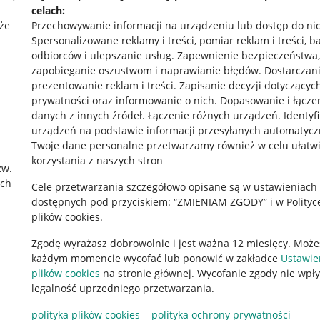
celach:
że
Przechowywanie informacji na urządzeniu lub dostęp do ni
Spersonalizowane reklamy i treści, pomiar reklam i treści, b
odbiorców i ulepszanie usług
.
Zapewnienie bezpieczeństwa,
zapobieganie oszustwom i naprawianie błędów
.
Dostarczani
prezentowanie reklam i treści
.
Zapisanie decyzji dotyczącyc
prywatności oraz informowanie o nich
.
Dopasowanie i łącze
danych z innych źródeł
.
Łączenie różnych urządzeń
.
Identyf
urządzeń na podstawie informacji przesyłanych automatycz
rawne
Pobierz aplikację
Twoje dane personalne przetwarzamy również w celu ułatw
korzystania z naszych stron
zw.
ach
Cele przetwarzania szczegółowo opisane są w ustawieniach
 "cookies"
dostępnych pod przyciskiem: “ZMIENIAM ZGODY” i w Polityc
plików cookies.
ów "cookies"
Zgodę wyrażasz dobrowolnie i jest ważna 12 miesięcy. Może
okalizacji
każdym momencie wycofać lub ponowić w zakładce
Ustawie
 Aktu o Usługach Cyfrowych
plików cookies
na stronie głównej. Wycofanie zgody nie wpł
legalność uprzedniego przetwarzania.
polityka plików cookies
polityka ochrony prywatności