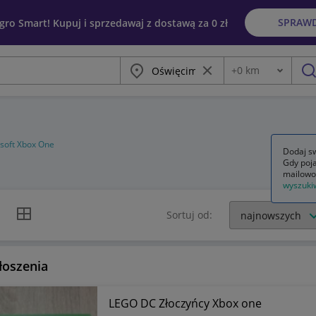
SPRAW
egro Smart! Kupuj i sprzedawaj z dostawą za 0 zł
Miasto
Wyczyść frazę
+
0
km
Odległość
szu
soft Xbox One
Dodaj sw
Gdy poja
mailowo
wyszuki
k listy
Widok siatki
Sortuj od:
łoszenia
LEGO DC Złoczyńcy Xbox one