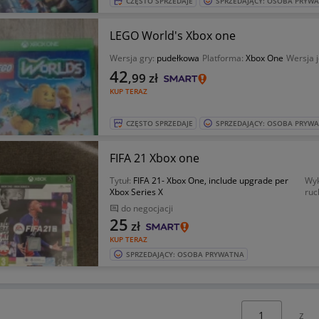
CZĘSTO SPRZEDAJE
SPRZEDAJĄCY: OSOBA PRYW
LEGO World's Xbox one
Wersja gry:
pudełkowa
Platforma:
Xbox One
Wersja 
42
,99
zł
KUP TERAZ
CZĘSTO SPRZEDAJE
SPRZEDAJĄCY: OSOBA PRYW
FIFA 21 Xbox one
Tytuł:
FIFA 21- Xbox One, include upgrade per
Wyk
Xbox Series X
ruc
do negocjacji
25
zł
KUP TERAZ
SPRZEDAJĄCY: OSOBA PRYWATNA
Wybierz stronę: