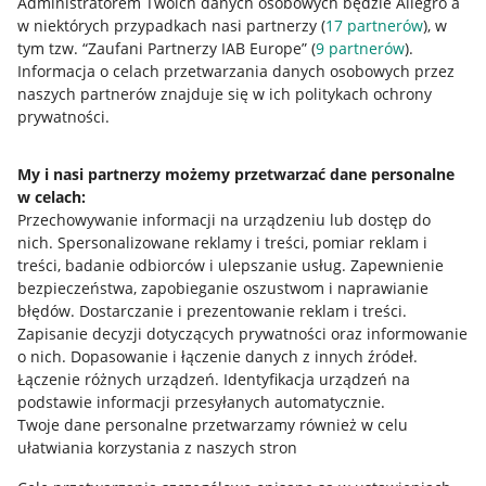
Administratorem Twoich danych osobowych będzie Allegro a
w niektórych przypadkach nasi partnerzy (
17
partnerów
), w
Nawigacja
tym tzw. “Zaufani Partnerzy IAB Europe” (
9
partnerów
).
Przydatne informacje
Informacja o celach przetwarzania danych osobowych przez
naszych partnerów znajduje się w ich politykach ochrony
prywatności.
Jak to działa
Napisz do nas
My i nasi partnerzy możemy przetwarzać dane personalne
w celach:
Allegro Gadane dla sprzedających
Przechowywanie informacji na urządzeniu lub dostęp do
Allegro Gadane dla kupujących
nich
.
Spersonalizowane reklamy i treści, pomiar reklam i
treści, badanie odbiorców i ulepszanie usług
.
Zapewnienie
Mapa miejscowości
bezpieczeństwa, zapobieganie oszustwom i naprawianie
błędów
.
Dostarczanie i prezentowanie reklam i treści
.
Informacje prawne
Zapisanie decyzji dotyczących prywatności oraz informowanie
o nich
.
Dopasowanie i łączenie danych z innych źródeł
.
Regulamin
Łączenie różnych urządzeń
.
Identyfikacja urządzeń na
podstawie informacji przesyłanych automatycznie
.
Polityka plików "cookies"
Twoje dane personalne przetwarzamy również w celu
ułatwiania korzystania z naszych stron
Ustawienia plików "cookies"