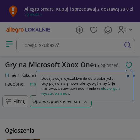
Allegro Smart! Kupuj i sprzedawaj z dostawą za 0 zł
Sprawdź »
Otwórz menu z kategoriami
szukaj
Gry na Microsoft Xbox One
16
ogłoszeń
POL
o Lokalnie
Kultura i rozrywka
Gry
Gry na konsole
Microsoft Xbox One
Zamkn
Dodaj swoje wyszukiwania do ulubionych.
Gdy pojawią się nowe oferty, wyślemy Ci je
Podobne:
microsoft xbox one
mailowo. Ustaw powiadomienia w
ulubionych
wyszukiwaniach
.
Filtruj
Opole, Opolskie, +0 km
Ogłoszenia