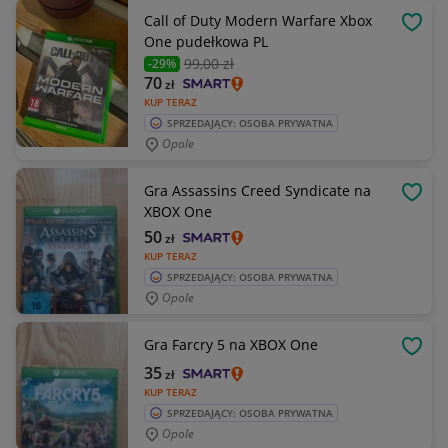
Call of Duty Modern Warfare Xbox
OBSE
One pudełkowa PL
99
,00 zł
-29%
70
zł
KUP TERAZ
SPRZEDAJĄCY: OSOBA PRYWATNA
Opole
Gra Assassins Creed Syndicate na
OBSE
XBOX One
50
zł
KUP TERAZ
SPRZEDAJĄCY: OSOBA PRYWATNA
Opole
Gra Farcry 5 na XBOX One
OBSE
35
zł
KUP TERAZ
SPRZEDAJĄCY: OSOBA PRYWATNA
Opole