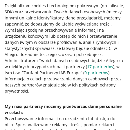
Dzięki plikom cookies i technologiom pokrewnym
(np. piksele,
SDK)
oraz przetwarzaniu Twoich danych osobowych
(między
innymi unikalne identyfikatory, dane przeglądarki)
, możemy
zapewnić, że dopasujemy do Ciebie wyświetlane treści.
Wyrażając zgodę na przechowywanie informacji na
urządzeniu końcowym lub dostęp do nich i przetwarzanie
danych (w tym w obszarze profilowania, analiz rynkowych i
statystycznych) sprawiasz, że łatwiej będzie odnaleźć Ci w
Allegro dokładnie to, czego szukasz i potrzebujesz.
Administratorem Twoich danych osobowych będzie Allegro a
w niektórych przypadkach nasi partnerzy (
17
partnerów
), w
tym tzw. “Zaufani Partnerzy IAB Europe” (
9
partnerów
).
Przydatne informacje
Informacja o celach przetwarzania danych osobowych przez
naszych partnerów znajduje się w ich politykach ochrony
prywatności.
Jak to działa
Napisz do nas
My i nasi partnerzy możemy przetwarzać dane personalne
w celach:
Allegro Gadane dla sprzedających
Przechowywanie informacji na urządzeniu lub dostęp do
Allegro Gadane dla kupujących
nich
.
Spersonalizowane reklamy i treści, pomiar reklam i