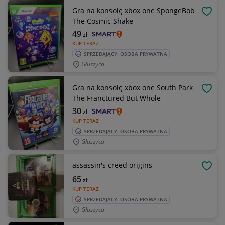
Gra na konsolę xbox one SpongeBob
OBSE
The Cosmic Shake
49
zł
KUP TERAZ
SPRZEDAJĄCY: OSOBA PRYWATNA
Głuszyca
Gra na konsolę xbox one South Park
OBSE
The Franctured But Whole
30
zł
KUP TERAZ
SPRZEDAJĄCY: OSOBA PRYWATNA
Głuszyca
assassin's creed origins
OBSE
65
zł
KUP TERAZ
SPRZEDAJĄCY: OSOBA PRYWATNA
Głuszyca