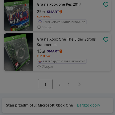
Gra na xbox one Pes 2017
OBSE
25
zł
KUP TERAZ
SPRZEDAJĄCY: OSOBA PRYWATNA
Głuszyca
Gra na Xbox One The Elder Scrolls
OBSE
Summerset
13
zł
KUP TERAZ
SPRZEDAJĄCY: OSOBA PRYWATNA
Głuszyca
Wybierz stronę:
Następna strona
z
1
Stan przedmiotu: Microsoft Xbox One
Bardzo dobry