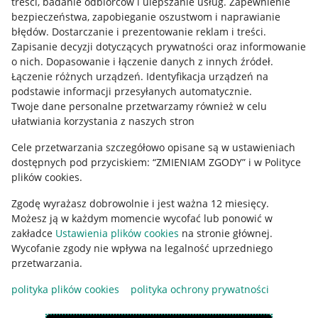
treści, badanie odbiorców i ulepszanie usług
.
Zapewnienie
Mapa miejscowości
bezpieczeństwa, zapobieganie oszustwom i naprawianie
błędów
.
Dostarczanie i prezentowanie reklam i treści
.
Informacje prawne
Zapisanie decyzji dotyczących prywatności oraz informowanie
o nich
.
Dopasowanie i łączenie danych z innych źródeł
.
Regulamin
Łączenie różnych urządzeń
.
Identyfikacja urządzeń na
podstawie informacji przesyłanych automatycznie
.
Polityka plików "cookies"
Twoje dane personalne przetwarzamy również w celu
ułatwiania korzystania z naszych stron
Ustawienia plików "cookies"
Cele przetwarzania szczegółowo opisane są w ustawieniach
Udostępnianie lokalizacji
dostępnych pod przyciskiem: “ZMIENIAM ZGODY” i w Polityce
Informacje dla Aktu o Usługach Cyfrowych
plików cookies.
Zgodę wyrażasz dobrowolnie i jest ważna 12 miesięcy.
Pobierz aplikację
Możesz ją w każdym momencie wycofać lub ponowić w
zakładce
Ustawienia plików cookies
na stronie głównej.
Wycofanie zgody nie wpływa na legalność uprzedniego
przetwarzania.
polityka plików cookies
polityka ochrony prywatności