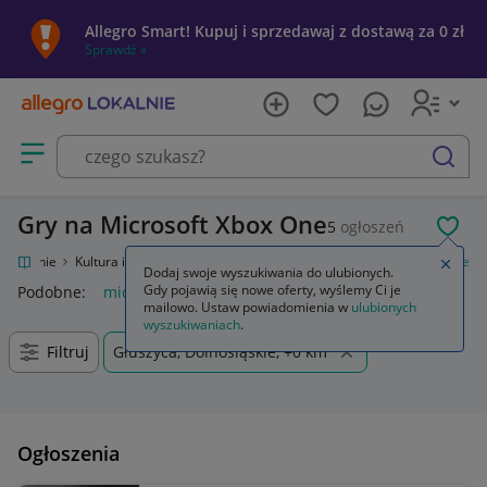
Allegro Smart! Kupuj i sprzedawaj z dostawą za 0 zł
Sprawdź »
Otwórz menu z kategoriami
szukaj
Gry na Microsoft Xbox One
5
ogłoszeń
POL
o Lokalnie
Kultura i rozrywka
Gry
Gry na konsole
Microsoft Xbox One
Zamkn
Dodaj swoje wyszukiwania do ulubionych.
Gdy pojawią się nowe oferty, wyślemy Ci je
Podobne:
microsoft xbox one
mailowo. Ustaw powiadomienia w
ulubionych
wyszukiwaniach
.
Filtruj
Głuszyca, Dolnośląskie, +0 km
Ogłoszenia