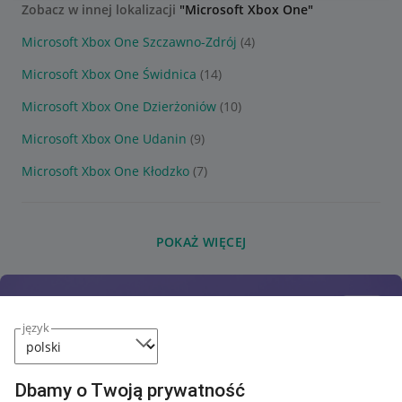
Zobacz w innej lokalizacji
"Microsoft Xbox One"
Microsoft Xbox One Szczawno-Zdrój
(4)
Microsoft Xbox One Świdnica
(14)
Microsoft Xbox One Dzierżoniów
(10)
Microsoft Xbox One Udanin
(9)
Microsoft Xbox One Kłodzko
(7)
POKAŻ WIĘCEJ
język
Dbamy o Twoją prywatność