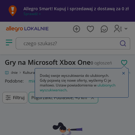
Allegro Smart! Kupuj i sprzedawaj z dostawą za 0 zł
Sprawdź »
Otwórz menu z kategoriami
szukaj
Gry na Microsoft Xbox One
0
ogłoszeń
POL
ro Lokalnie
Kultura i rozrywka
Gry
Gry na konsole
Microsoft Xbox One
Zamkn
Dodaj swoje wyszukiwania do ulubionych.
Gdy pojawią się nowe oferty, wyślemy Ci je
Podobne:
microsoft xbox one
mailowo. Ustaw powiadomienia w
ulubionych
wyszukiwaniach
.
Filtruj
Pogorzałki, Podlaskie, +0 km