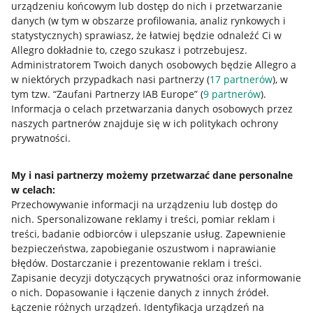
urządzeniu końcowym lub dostęp do nich i przetwarzanie
danych (w tym w obszarze profilowania, analiz rynkowych i
statystycznych) sprawiasz, że łatwiej będzie odnaleźć Ci w
Allegro dokładnie to, czego szukasz i potrzebujesz.
Przydatne informacje
Administratorem Twoich danych osobowych będzie Allegro a
w niektórych przypadkach nasi partnerzy (
17
partnerów
), w
Jak to działa
tym tzw. “Zaufani Partnerzy IAB Europe” (
9
partnerów
).
Informacja o celach przetwarzania danych osobowych przez
Napisz do nas
naszych partnerów znajduje się w ich politykach ochrony
prywatności.
Allegro Gadane dla sprzedających
Allegro Gadane dla kupujących
My i nasi partnerzy możemy przetwarzać dane personalne
Mapa miejscowości
w celach:
Przechowywanie informacji na urządzeniu lub dostęp do
nich
.
Spersonalizowane reklamy i treści, pomiar reklam i
Informacje prawne
treści, badanie odbiorców i ulepszanie usług
.
Zapewnienie
bezpieczeństwa, zapobieganie oszustwom i naprawianie
Regulamin
błędów
.
Dostarczanie i prezentowanie reklam i treści
.
Polityka plików "cookies"
Zapisanie decyzji dotyczących prywatności oraz informowanie
o nich
.
Dopasowanie i łączenie danych z innych źródeł
.
Ustawienia plików "cookies"
Łączenie różnych urządzeń
.
Identyfikacja urządzeń na