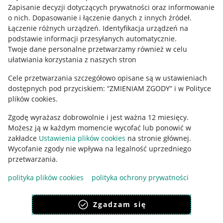
Informacje prawne
Zapisanie decyzji dotyczących prywatności oraz informowanie
o nich
.
Dopasowanie i łączenie danych z innych źródeł
.
Regulamin
Łączenie różnych urządzeń
.
Identyfikacja urządzeń na
podstawie informacji przesyłanych automatycznie
.
Polityka plików "cookies"
Twoje dane personalne przetwarzamy również w celu
ułatwiania korzystania z naszych stron
Ustawienia plików "cookies"
Cele przetwarzania szczegółowo opisane są w ustawieniach
Udostępnianie lokalizacji
dostępnych pod przyciskiem: “ZMIENIAM ZGODY” i w Polityce
Informacje dla Aktu o Usługach Cyfrowych
plików cookies.
Zgodę wyrażasz dobrowolnie i jest ważna 12 miesięcy.
Pobierz aplikację
Możesz ją w każdym momencie wycofać lub ponowić w
zakładce
Ustawienia plików cookies
na stronie głównej.
Wycofanie zgody nie wpływa na legalność uprzedniego
przetwarzania.
polityka plików cookies
polityka ochrony prywatności
Zgadzam się