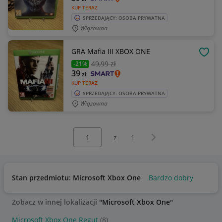
KUP TERAZ
SPRZEDAJĄCY: OSOBA PRYWATNA
Wiązowna
GRA Mafia III XBOX ONE
OBSE
49
,99 zł
-21%
39
zł
KUP TERAZ
SPRZEDAJĄCY: OSOBA PRYWATNA
Wiązowna
Wybierz stronę:
Następna strona
z
1
Stan przedmiotu: Microsoft Xbox One
Bardzo dobry
Zobacz w innej lokalizacji
"Microsoft Xbox One"
Microsoft Xbox One Regut
(8)