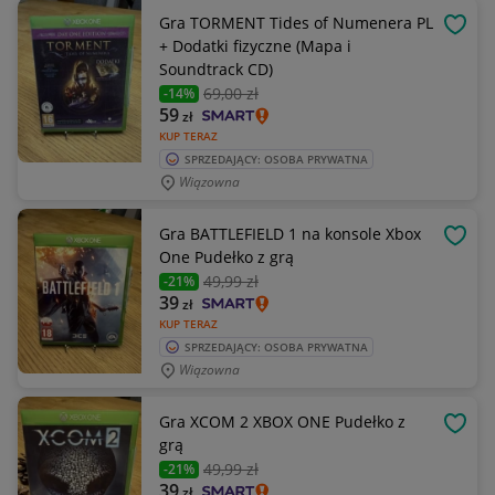
Gra TORMENT Tides of Numenera PL
OBSE
+ Dodatki fizyczne (Mapa i
Soundtrack CD)
69
,00 zł
-14%
59
zł
KUP TERAZ
SPRZEDAJĄCY: OSOBA PRYWATNA
Wiązowna
Gra BATTLEFIELD 1 na konsole Xbox
OBSE
One Pudełko z grą
49
,99 zł
-21%
39
zł
KUP TERAZ
SPRZEDAJĄCY: OSOBA PRYWATNA
Wiązowna
Gra XCOM 2 XBOX ONE Pudełko z
OBSE
grą
49
,99 zł
-21%
39
zł