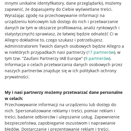
innymi unikalne identyfikatory, dane przeglądarki)
, możemy
zapewnić, że dopasujemy do Ciebie wyświetlane treści.
Wyrażając zgodę na przechowywanie informacji na
urządzeniu końcowym lub dostęp do nich i przetwarzanie
danych (w tym w obszarze profilowania, analiz rynkowych i
statystycznych) sprawiasz, że łatwiej będzie odnaleźć Ci w
Allegro dokładnie to, czego szukasz i potrzebujesz.
Administratorem Twoich danych osobowych będzie Allegro a
w niektórych przypadkach nasi partnerzy (
17
partnerów
), w
tym tzw. “Zaufani Partnerzy IAB Europe” (
9
partnerów
).
Przydatne informacje
Informacja o celach przetwarzania danych osobowych przez
naszych partnerów znajduje się w ich politykach ochrony
prywatności.
Jak to działa
Napisz do nas
My i nasi partnerzy możemy przetwarzać dane personalne
w celach:
Allegro Gadane dla sprzedających
Przechowywanie informacji na urządzeniu lub dostęp do
Allegro Gadane dla kupujących
nich
.
Spersonalizowane reklamy i treści, pomiar reklam i
treści, badanie odbiorców i ulepszanie usług
.
Zapewnienie
Mapa miejscowości
bezpieczeństwa, zapobieganie oszustwom i naprawianie
błędów
.
Dostarczanie i prezentowanie reklam i treści
.