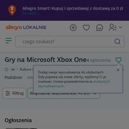
Allegro Smart! Kupuj i sprzedawaj z dostawą za 0 zł
Sprawdź »
Otwórz menu z kategoriami
szukaj
Gry na Microsoft Xbox One
4
ogłoszenia
POL
o Lokalnie
Kultura i rozrywka
Gry
Gry na konsole
Microsoft Xbox One
Zamkn
Dodaj swoje wyszukiwania do ulubionych.
Gdy pojawią się nowe oferty, wyślemy Ci je
Podobne:
microsoft xbox one
mailowo. Ustaw powiadomienia w
ulubionych
wyszukiwaniach
.
Filtruj
Wiązowna, Mazowieckie, +0 km
Ogłoszenia