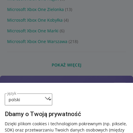
Microsoft Xbox One Zielonka
(13)
Microsoft Xbox One Kobyłka
(4)
Microsoft Xbox One Marki
(6)
Microsoft Xbox One Warszawa
(218)
POKAŻ WIĘCEJ
język
Dbamy o Twoją prywatność
Dzięki plikom cookies i technologiom pokrewnym
(np. piksele,
SDK)
oraz przetwarzaniu Twoich danych osobowych
(między