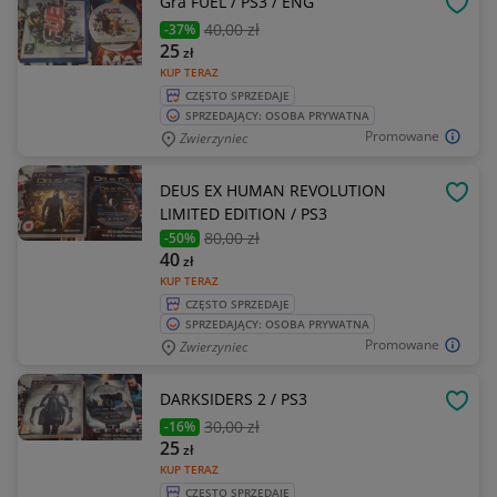
Gra FUEL / PS3 / ENG
OBSE
40
,00 zł
-37%
25
zł
KUP TERAZ
CZĘSTO SPRZEDAJE
SPRZEDAJĄCY: OSOBA PRYWATNA
Promowane
Zwierzyniec
DEUS EX HUMAN REVOLUTION
OBSE
LIMITED EDITION / PS3
80
,00 zł
-50%
40
zł
KUP TERAZ
CZĘSTO SPRZEDAJE
SPRZEDAJĄCY: OSOBA PRYWATNA
Promowane
Zwierzyniec
DARKSIDERS 2 / PS3
OBSE
30
,00 zł
-16%
25
zł
KUP TERAZ
CZĘSTO SPRZEDAJE