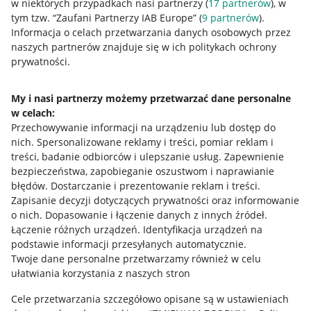
w niektórych przypadkach nasi partnerzy (
17
partnerów
), w
tym tzw. “Zaufani Partnerzy IAB Europe” (
9
partnerów
).
Przydatne informacje
Informacja o celach przetwarzania danych osobowych przez
naszych partnerów znajduje się w ich politykach ochrony
prywatności.
Jak to działa
Napisz do nas
My i nasi partnerzy możemy przetwarzać dane personalne
w celach:
Allegro Gadane dla sprzedających
Przechowywanie informacji na urządzeniu lub dostęp do
Allegro Gadane dla kupujących
nich
.
Spersonalizowane reklamy i treści, pomiar reklam i
treści, badanie odbiorców i ulepszanie usług
.
Zapewnienie
Mapa miejscowości
bezpieczeństwa, zapobieganie oszustwom i naprawianie
błędów
.
Dostarczanie i prezentowanie reklam i treści
.
Informacje prawne
Zapisanie decyzji dotyczących prywatności oraz informowanie
o nich
.
Dopasowanie i łączenie danych z innych źródeł
.
Regulamin
Łączenie różnych urządzeń
.
Identyfikacja urządzeń na
podstawie informacji przesyłanych automatycznie
.
Polityka plików "cookies"
Twoje dane personalne przetwarzamy również w celu
ułatwiania korzystania z naszych stron
Ustawienia plików "cookies"
Cele przetwarzania szczegółowo opisane są w ustawieniach
Udostępnianie lokalizacji