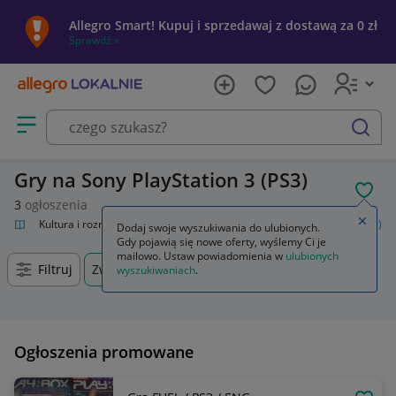
Allegro Smart! Kupuj i sprzedawaj z dostawą za 0 zł
Sprawdź »
Otwórz menu z kategoriami
szukaj
Gry na Sony PlayStation 3 (PS3)
POL
3
ogłoszenia
Zamkn
alnie
Kultura i rozrywka
Gry
Gry na konsole
Sony PlayStation 3 (PS3)
Dodaj swoje wyszukiwania do ulubionych.
Gdy pojawią się nowe oferty, wyślemy Ci je
mailowo. Ustaw powiadomienia w
ulubionych
Filtruj
Zwierzyniec, Lubelskie, +0 km
wyszukiwaniach
.
Ogłoszenia promowane