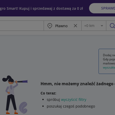
SPRAW
egro Smart! Kupuj i sprzedawaj z dostawą za 0 zł
Miasto
Wyczyść frazę
+
0
km
Odległość
szu
Dodaj sw
Gdy poja
mailowo
wyszuki
Hmm, nie możemy znaleźć żadnego 
Co teraz:
spróbuj
wyczyścić filtry
poszukaj czegoś podobnego