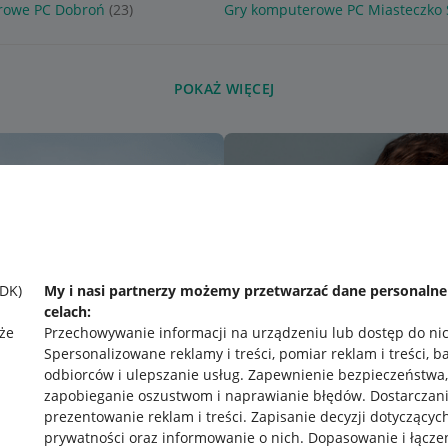
rowe PC Dobroń
(23)
Gry komputerowe PC Miasteczko 
POKAŻ WIĘCEJ
SDK)
My i nasi partnerzy możemy przetwarzać dane personaln
celach:
że
Przechowywanie informacji na urządzeniu lub dostęp do ni
Spersonalizowane reklamy i treści, pomiar reklam i treści, b
odbiorców i ulepszanie usług
.
Zapewnienie bezpieczeństwa,
zapobieganie oszustwom i naprawianie błędów
.
Dostarczani
prezentowanie reklam i treści
.
Zapisanie decyzji dotyczącyc
prywatności oraz informowanie o nich
.
Dopasowanie i łącze