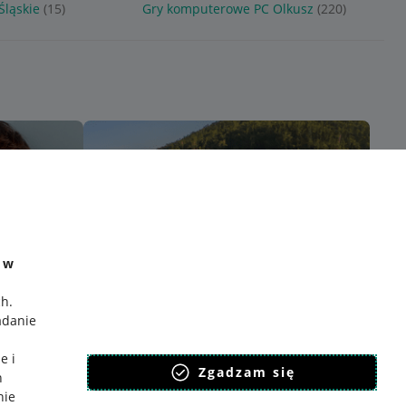
Śląskie
(15)
Gry komputerowe PC Olkusz
(220)
e w
ch
.
adanie
e i
Zgadzam się
h
nie