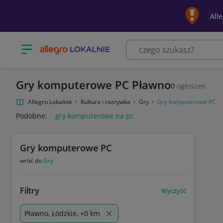
All
Otwórz menu z kategoriami
Gry komputerowe PC Pławno
0
ogłoszeń
Allegro Lokalnie
Kultura i rozrywka
Gry
Gry komputerowe PC
Podobne:
gry komputerowe na pc
Gry komputerowe PC
wróć do
Gry
Filtry
Wyczyść
Pławno, Łódzkie, +0 km