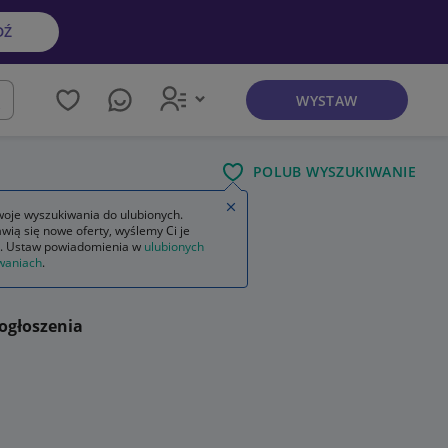
DŹ
WYSTAW
kaj
POLUB WYSZUKIWANIE
Zamknij wskazówkę
oje wyszukiwania do ulubionych.
wią się nowe oferty, wyślemy Ci je
. Ustaw powiadomienia w
ulubionych
waniach
.
ogłoszenia