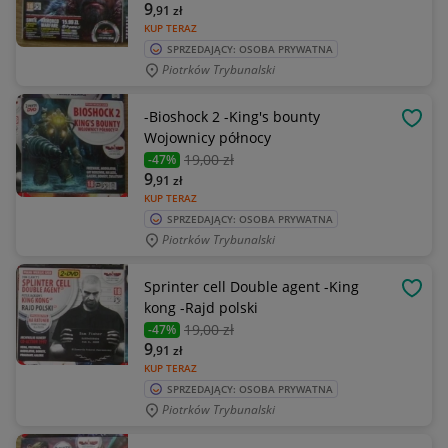
9
,91
zł
KUP TERAZ
SPRZEDAJĄCY: OSOBA PRYWATNA
Piotrków Trybunalski
-Bioshock 2 -King's bounty
OBSE
Wojownicy północy
19
,00 zł
-47%
9
,91
zł
KUP TERAZ
SPRZEDAJĄCY: OSOBA PRYWATNA
Piotrków Trybunalski
Sprinter cell Double agent -King
OBSE
kong -Rajd polski
19
,00 zł
-47%
9
,91
zł
KUP TERAZ
SPRZEDAJĄCY: OSOBA PRYWATNA
Piotrków Trybunalski