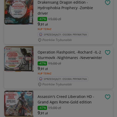
Drakensang Dragon edition -
OBSE
Hydrophobia Prophecy -Zombie
driver
19
,00 zł
-47%
9
,91
zł
KUP TERAZ
SPRZEDAJĄCY: OSOBA PRYWATNA
Piotrków Trybunalski
Operation Flashpoint, -Rochard -IL-2
OBSE
Sturmovik -Nightmares -Neverwinter
19
,00 zł
-47%
9
,91
zł
KUP TERAZ
SPRZEDAJĄCY: OSOBA PRYWATNA
Piotrków Trybunalski
Assassin's Creed Liberation HD -
OBSE
Grand Ages Rome-Gold edition
19
,00 zł
-47%
9
,91
zł