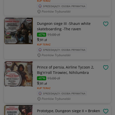
KUP TERAZ
SPRZEDAJĄCY: OSOBA PRYWATNA
Piotrków Trybunalski
Dungeon siege III -Shaun white
OBSE
skateboarding -The raven
19
,00 zł
-47%
9
,91
zł
KUP TERAZ
SPRZEDAJĄCY: OSOBA PRYWATNA
Piotrków Trybunalski
Prince of persia, Airline Tycoon 2,
OBSE
Big'n'roll Tirowiec, Nihilumbra
19
,00 zł
-47%
9
,91
zł
KUP TERAZ
SPRZEDAJĄCY: OSOBA PRYWATNA
Piotrków Trybunalski
Prototype, Dungeon siege II + Broken
OBSE