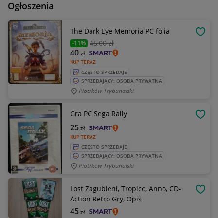
Ogłoszenia
The Dark Eye Memoria PC folia
OBSE
45
,00 zł
-11%
40
zł
KUP TERAZ
CZĘSTO SPRZEDAJE
SPRZEDAJĄCY: OSOBA PRYWATNA
Piotrków Trybunalski
Gra PC Sega Rally
OBSE
25
zł
KUP TERAZ
CZĘSTO SPRZEDAJE
SPRZEDAJĄCY: OSOBA PRYWATNA
Piotrków Trybunalski
Lost Zagubieni, Tropico, Anno, CD-
OBSE
Action Retro Gry, Opis
45
zł