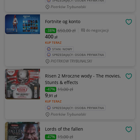
SPRZEDAJĄCY: OSOBA PRYWATNA
Piotrków Trybunalski
Fortnite og konto
OBSE
650
,00 zł
do negocjacji
-38%
400
zł
KUP TERAZ
STAN: NOWY
SPRZEDAJĄCY: OSOBA PRYWATNA
PIOTRKOW TRYBUNALSKI
Risen 2 Mroczne wody - The movies,
OBSE
Stunts & effects
19
,00 zł
-47%
9
,91
zł
KUP TERAZ
SPRZEDAJĄCY: OSOBA PRYWATNA
Piotrków Trybunalski
Lords of the fallen
OBSE
19
,00 zł
-47%