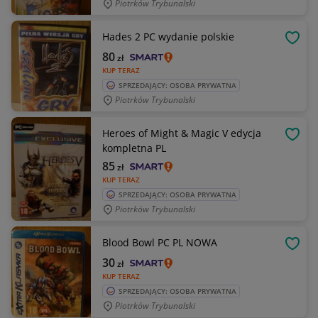
Piotrków Trybunalski
Hades 2 PC wydanie polskie
OBSE
80
zł
KUP TERAZ
SPRZEDAJĄCY: OSOBA PRYWATNA
Piotrków Trybunalski
Heroes of Might & Magic V edycja
OBSE
kompletna PL
85
zł
KUP TERAZ
SPRZEDAJĄCY: OSOBA PRYWATNA
Piotrków Trybunalski
Blood Bowl PC PL NOWA
OBSE
30
zł
KUP TERAZ
SPRZEDAJĄCY: OSOBA PRYWATNA
Piotrków Trybunalski