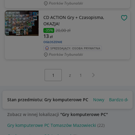
Piotrków Trybunalski
CD ACTION Gry + Czasopisma,
OBSE
OKAZJA!
20
,00 zł
-35%
13
zł
OGŁOSZENIE
SPRZEDAJĄCY: OSOBA PRYWATNA
Piotrków Trybunalski
Wybierz stronę:
Następna strona
z
1
Stan przedmiotu: Gry komputerowe PC
Nowy
Bardzo dobr
Zobacz w innej lokalizacji
"Gry komputerowe PC"
Gry komputerowe PC Tomaszów Mazowiecki
(22)