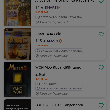
Allods Online Dragonica Rappelz PC
OBSE
11
zł
KUP TERAZ
SPRZEDAJĄCY: OSOBA PRYWATNA
Piotrków Trybunalski
Anno 1404 Gold PC
OBSE
115
zł
KUP TERAZ
SPRZEDAJĄCY: OSOBA PRYWATNA
Piotrków Trybunalski
WONY/EQ RUBY KIRIN tanio
OBSE
2
,50
zł
KUP TERAZ
STAN: NOWY
SPRZEDAJĄCY: OSOBA PRYWATNA
Piotrków Trybunalski
FOE 10k PR + 1.9 Langendorn
OBSE