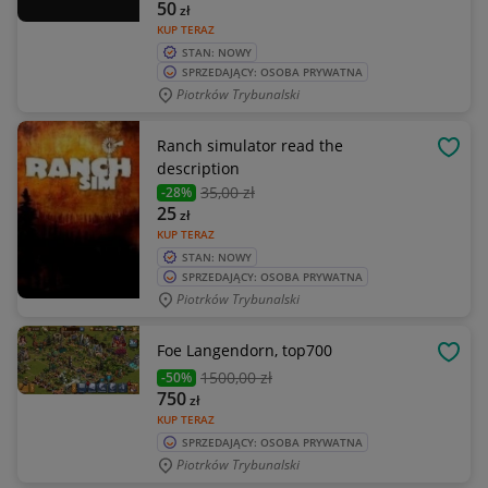
50
zł
KUP TERAZ
STAN: NOWY
SPRZEDAJĄCY: OSOBA PRYWATNA
Piotrków Trybunalski
Ranch simulator read the
OBSE
description
35
,00 zł
-28%
25
zł
KUP TERAZ
STAN: NOWY
SPRZEDAJĄCY: OSOBA PRYWATNA
Piotrków Trybunalski
Foe Langendorn, top700
OBSE
1500
,00 zł
-50%
750
zł
KUP TERAZ
SPRZEDAJĄCY: OSOBA PRYWATNA
Piotrków Trybunalski