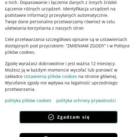
o nich
.
Dopasowanie i łączenie danych z innych źródeł
.
Regulamin
Łączenie różnych urządzeń
.
Identyfikacja urządzeń na
podstawie informacji przesyłanych automatycznie
.
Polityka plików "cookies"
Twoje dane personalne przetwarzamy również w celu
ułatwiania korzystania z naszych stron
Ustawienia plików "cookies"
Cele przetwarzania szczegółowo opisane są w ustawieniach
Udostępnianie lokalizacji
dostępnych pod przyciskiem: “ZMIENIAM ZGODY” i w Polityce
Informacje dla Aktu o Usługach Cyfrowych
plików cookies.
Zgodę wyrażasz dobrowolnie i jest ważna 12 miesięcy.
Pobierz aplikację
Możesz ją w każdym momencie wycofać lub ponowić w
zakładce
Ustawienia plików cookies
na stronie głównej.
Wycofanie zgody nie wpływa na legalność uprzedniego
przetwarzania.
polityka plików cookies
polityka ochrony prywatności
Zgadzam się