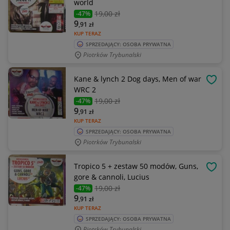
world
19
,00 zł
-47%
9
,91
zł
KUP TERAZ
SPRZEDAJĄCY: OSOBA PRYWATNA
Piotrków Trybunalski
Kane & lynch 2 Dog days, Men of war
OBSE
WRC 2
19
,00 zł
-47%
9
,91
zł
KUP TERAZ
SPRZEDAJĄCY: OSOBA PRYWATNA
Piotrków Trybunalski
Tropico 5 + zestaw 50 modów, Guns,
OBSE
gore & cannoli, Lucius
19
,00 zł
-47%
9
,91
zł
KUP TERAZ
SPRZEDAJĄCY: OSOBA PRYWATNA
Piotrków Trybunalski