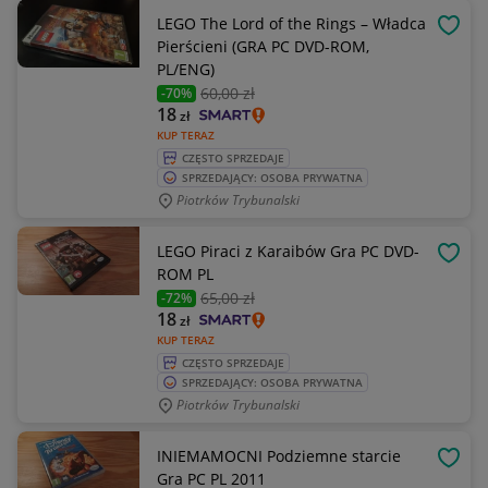
LEGO The Lord of the Rings – Władca
OBSE
Pierścieni (GRA PC DVD-ROM,
PL/ENG)
60
,00 zł
-70%
18
zł
KUP TERAZ
CZĘSTO SPRZEDAJE
SPRZEDAJĄCY: OSOBA PRYWATNA
Piotrków Trybunalski
LEGO Piraci z Karaibów Gra PC DVD-
OBSE
ROM PL
65
,00 zł
-72%
18
zł
KUP TERAZ
CZĘSTO SPRZEDAJE
SPRZEDAJĄCY: OSOBA PRYWATNA
Piotrków Trybunalski
INIEMAMOCNI Podziemne starcie
OBSE
Gra PC PL 2011