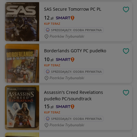
SAS Secure Tomorrow PC PL
OBSE
12
zł
KUP TERAZ
SPRZEDAJĄCY: OSOBA PRYWATNA
Piotrków Trybunalski
Borderlands GOTY PC pudełko
OBSE
10
zł
KUP TERAZ
SPRZEDAJĄCY: OSOBA PRYWATNA
Piotrków Trybunalski
Assassin's Creed Revelations
OBSE
pudełko PC/soundtrack
15
zł
KUP TERAZ
SPRZEDAJĄCY: OSOBA PRYWATNA
Piotrków Trybunalski