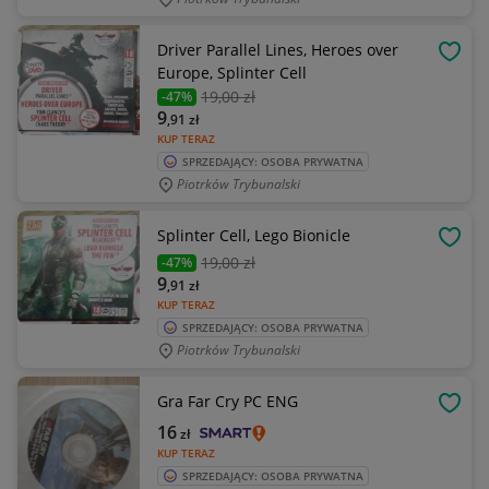
Driver Parallel Lines, Heroes over
OBSE
Europe, Splinter Cell
19
,00 zł
-47%
9
,91
zł
KUP TERAZ
SPRZEDAJĄCY: OSOBA PRYWATNA
Piotrków Trybunalski
Splinter Cell, Lego Bionicle
OBSE
19
,00 zł
-47%
9
,91
zł
KUP TERAZ
SPRZEDAJĄCY: OSOBA PRYWATNA
Piotrków Trybunalski
Gra Far Cry PC ENG
OBSE
16
zł
KUP TERAZ
SPRZEDAJĄCY: OSOBA PRYWATNA