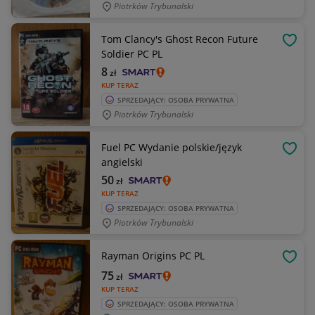
Piotrków Trybunalski
Tom Clancy's Ghost Recon Future
OBSE
Soldier PC PL
8
zł
KUP TERAZ
SPRZEDAJĄCY: OSOBA PRYWATNA
Piotrków Trybunalski
Fuel PC Wydanie polskie/język
OBSE
angielski
50
zł
KUP TERAZ
SPRZEDAJĄCY: OSOBA PRYWATNA
Piotrków Trybunalski
Rayman Origins PC PL
OBSE
75
zł
KUP TERAZ
SPRZEDAJĄCY: OSOBA PRYWATNA