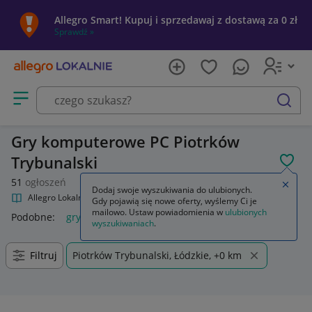
Allegro Smart! Kupuj i sprzedawaj z dostawą za 0 zł
Sprawdź »
Otwórz menu z kategoriami
szukaj
Gry komputerowe PC Piotrków
Trybunalski
POL
51
ogłoszeń
Zamkn
Dodaj swoje wyszukiwania do ulubionych.
Allegro Lokalnie
Kultura i rozrywka
Gry
Gry komputerowe PC
Gdy pojawią się nowe oferty, wyślemy Ci je
mailowo. Ustaw powiadomienia w
ulubionych
Podobne:
gry komputerowe na pc
wyszukiwaniach
.
Filtruj
Piotrków Trybunalski, Łódzkie, +0 km