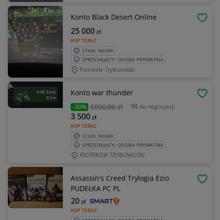
Konto Black Desert Online
OBSE
25 000
zł
KUP TERAZ
STAN: NOWY
SPRZEDAJĄCY: OSOBA PRYWATNA
Piotrków Trybunalski
Konto war thunder
OBSE
5000
,00 zł
do negocjacji
-30%
3 500
zł
KUP TERAZ
STAN: NOWY
SPRZEDAJĄCY: OSOBA PRYWATNA
PIOTRKOW TRYBUNALSKI
Assassin's Creed Trylogia Ezio
OBSE
PUDEŁKA PC PL
20
zł
KUP TERAZ