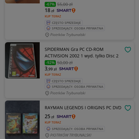
55
,00 zł
-67%
18
zł
KUP TERAZ
CZĘSTO SPRZEDAJE
SPRZEDAJĄCY: OSOBA PRYWATNA
Piotrków Trybunalski
SPIDERMAN Gra PC CD-ROM
OBSE
ACTIVISION 2002 1 wyd. tylko Disc 2
50
,00 zł
-92%
3
,99
zł
KUP TERAZ
CZĘSTO SPRZEDAJE
SPRZEDAJĄCY: OSOBA PRYWATNA
Piotrków Trybunalski
RAYMAN LEGENDS I ORIGINS PC DVD
OBSE
25
zł
KUP TERAZ
SPRZEDAJĄCY: OSOBA PRYWATNA
PIOTRKÓW TRYBUNALSKI