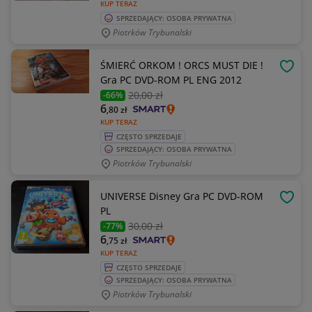
KUP TERAZ
SPRZEDAJĄCY: OSOBA PRYWATNA
Piotrków Trybunalski
ŚMIERĆ ORKOM ! ORCS MUST DIE !
OBSE
Gra PC DVD-ROM PL ENG 2012
20
,00 zł
-66%
6
,80
zł
KUP TERAZ
CZĘSTO SPRZEDAJE
SPRZEDAJĄCY: OSOBA PRYWATNA
Piotrków Trybunalski
UNIVERSE Disney Gra PC DVD-ROM
OBSE
PL
30
,00 zł
-77%
6
,75
zł
KUP TERAZ
CZĘSTO SPRZEDAJE
SPRZEDAJĄCY: OSOBA PRYWATNA
Piotrków Trybunalski