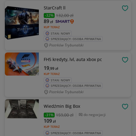
StarCraft ll
OBSE
132
,00 zł
-32%
89
zł
KUP TERAZ
STAN: NOWY
SPRZEDAJĄCY: OSOBA PRYWATNA
Piotrków Trybunalski
FH5 kredyty, lvl, auta xbox pc
OBSE
19
,99
zł
KUP TERAZ
STAN: NOWY
SPRZEDAJĄCY: OSOBA PRYWATNA
Piotrków Trybunalski
Wiedźmin Big Box
OBSE
159
,00 zł
do negocjacji
-31%
109
zł
KUP TERAZ
SPRZEDAJĄCY: OSOBA PRYWATNA