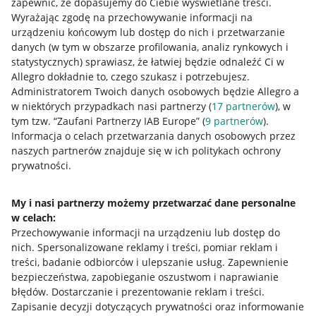
zapewnić, że dopasujemy do Ciebie wyświetlane treści.
Wyrażając zgodę na przechowywanie informacji na
urządzeniu końcowym lub dostęp do nich i przetwarzanie
danych (w tym w obszarze profilowania, analiz rynkowych i
statystycznych) sprawiasz, że łatwiej będzie odnaleźć Ci w
Allegro dokładnie to, czego szukasz i potrzebujesz.
Administratorem Twoich danych osobowych będzie Allegro a
w niektórych przypadkach nasi partnerzy (
17
partnerów
), w
tym tzw. “Zaufani Partnerzy IAB Europe” (
9
partnerów
).
Przydatne informacje
Informacja o celach przetwarzania danych osobowych przez
naszych partnerów znajduje się w ich politykach ochrony
prywatności.
Jak to działa
Napisz do nas
My i nasi partnerzy możemy przetwarzać dane personalne
w celach:
Allegro Gadane dla sprzedających
Przechowywanie informacji na urządzeniu lub dostęp do
Allegro Gadane dla kupujących
nich
.
Spersonalizowane reklamy i treści, pomiar reklam i
treści, badanie odbiorców i ulepszanie usług
.
Zapewnienie
Mapa miejscowości
bezpieczeństwa, zapobieganie oszustwom i naprawianie
błędów
.
Dostarczanie i prezentowanie reklam i treści
.
Informacje prawne
Zapisanie decyzji dotyczących prywatności oraz informowanie