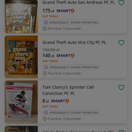
Grand Theft Auto San Andreas PC PL
OBSE
175
zł
KUP TERAZ
SPRZEDAJĄCY: OSOBA PRYWATNA
Piotrków Trybunalski
Grand Theft Auto Vice City PC PL
OBSE
150
,00 zł
140
zł
KUP TERAZ
SPRZEDAJĄCY: OSOBA PRYWATNA
Piotrków Trybunalski
Tom Clancy's Sprinter Cell
OBSE
Conviction PC PL
8
zł
KUP TERAZ
SPRZEDAJĄCY: OSOBA PRYWATNA
Piotrków Trybunalski