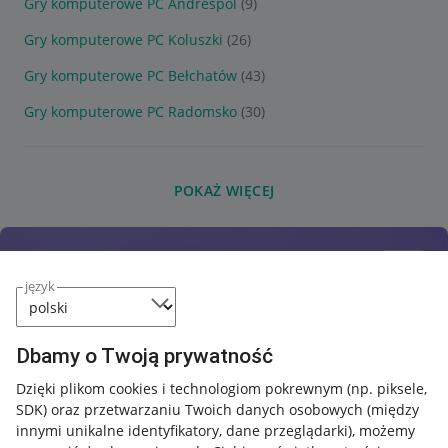
Gry komputerowe PC Andrespol
(9)
Gry komputerowe PC Koluszki
(26)
Gry komputerowe PC Bełchatów
(43)
Gry komputerowe PC Radomsko
(30)
POKAŻ WIĘCEJ
język
Dbamy o Twoją prywatność
Dzięki plikom cookies i technologiom pokrewnym
(np. piksele,
SDK)
oraz przetwarzaniu Twoich danych osobowych
(między
innymi unikalne identyfikatory, dane przeglądarki)
, możemy