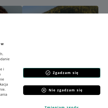
e w
ch
.
adanie
e i
Zgadzam się
h
nie
ikacja
nie
.
Nie zgadzam się
iania
Zmieniam zgody