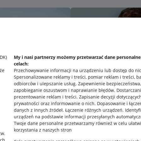
SDK)
My i nasi partnerzy możemy przetwarzać dane personaln
celach:
że
Przechowywanie informacji na urządzeniu lub dostęp do ni
Spersonalizowane reklamy i treści, pomiar reklam i treści, b
odbiorców i ulepszanie usług
.
Zapewnienie bezpieczeństwa,
zapobieganie oszustwom i naprawianie błędów
.
Dostarczani
prezentowanie reklam i treści
.
Zapisanie decyzji dotyczącyc
prywatności oraz informowanie o nich
.
Dopasowanie i łącze
danych z innych źródeł
.
Łączenie różnych urządzeń
.
Identyf
urządzeń na podstawie informacji przesyłanych automatycz
rawne
Pobierz aplikację
Twoje dane personalne przetwarzamy również w celu ułatw
korzystania z naszych stron
zw.
ach