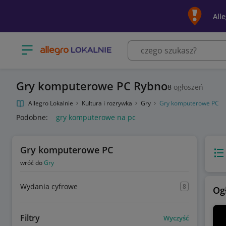
All
Otwórz menu z kategoriami
Gry komputerowe PC Rybno
8
ogłoszeń
Allegro Lokalnie
Kultura i rozrywka
Gry
Gry komputerowe PC
Podobne:
gry komputerowe na pc
Gry komputerowe PC
Wido
wróć do
Gry
Wydania cyfrowe
8
Og
Filtry
Wyczyść