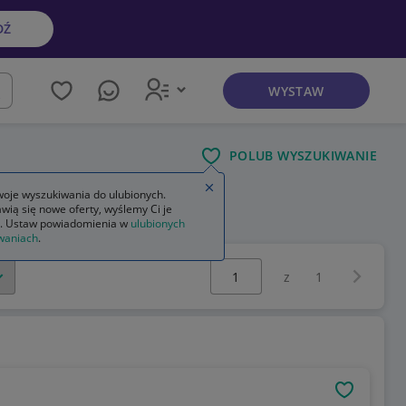
DŹ
WYSTAW
kaj
POLUB WYSZUKIWANIE
Zamknij wskazówkę
oje wyszukiwania do ulubionych.
wią się nowe oferty, wyślemy Ci je
. Ustaw powiadomienia w
ulubionych
waniach
.
Wybierz stronę:
Następna 
z
1
OBSERWU