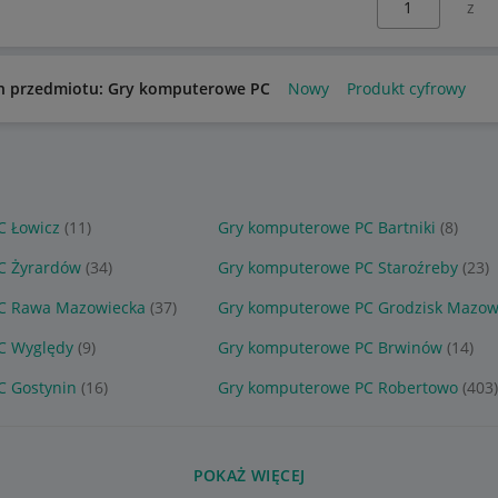
n przedmiotu: Gry komputerowe PC
Nowy
Produkt cyfrowy
C Łowicz
(11)
Gry komputerowe PC Bartniki
(8)
C Żyrardów
(34)
Gry komputerowe PC Staroźreby
(23)
C Rawa Mazowiecka
(37)
Gry komputerowe PC Grodzisk Mazow
C Wyględy
(9)
Gry komputerowe PC Brwinów
(14)
C Gostynin
(16)
Gry komputerowe PC Robertowo
(403)
POKAŻ WIĘCEJ