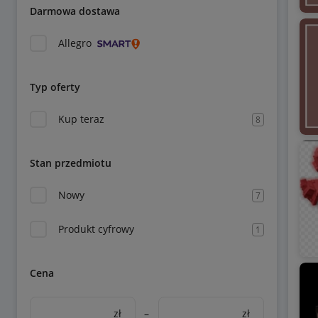
Darmowa dostawa
Allegro
Typ oferty
Kup teraz
8
Stan przedmiotu
Nowy
7
Produkt cyfrowy
1
Cena
zł
–
zł