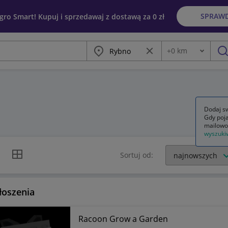
SPRAW
egro Smart! Kupuj i sprzedawaj z dostawą za 0 zł
Miasto
Wyczyść frazę
+
0
km
Odległość
szu
Dodaj sw
Gdy poja
mailowo
wyszuki
k listy
Widok siatki
Sortuj od:
łoszenia
Racoon Grow a Garden