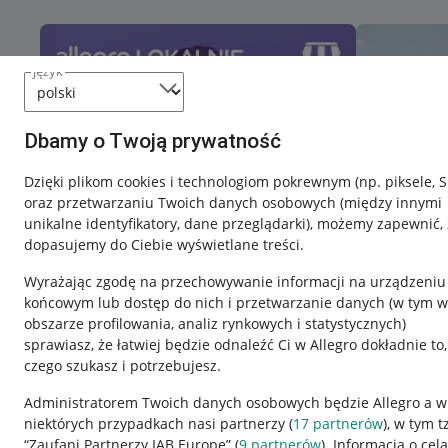
język
Dbamy o Twoją prywatność
Dzięki plikom cookies i technologiom pokrewnym
(np. piksele, 
oraz przetwarzaniu Twoich danych osobowych
(między innymi
unikalne identyfikatory, dane przeglądarki)
, możemy zapewnić, 
dopasujemy do Ciebie wyświetlane treści.
Wyrażając zgodę na przechowywanie informacji na urządzeniu
końcowym lub dostęp do nich i przetwarzanie danych (w tym w
obszarze profilowania, analiz rynkowych i statystycznych)
sprawiasz, że łatwiej będzie odnaleźć Ci w Allegro dokładnie to,
czego szukasz i potrzebujesz.
Przydatne informacje
Informacje p
Administratorem Twoich danych osobowych będzie Allegro a w
niektórych przypadkach nasi partnerzy (
17
partnerów
), w tym t
Jak to działa
Regulamin
“Zaufani Partnerzy IAB Europe” (
9
partnerów
). Informacja o cel