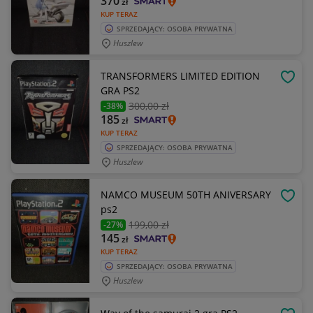
370
zł
KUP TERAZ
SPRZEDAJĄCY: OSOBA PRYWATNA
Huszlew
TRANSFORMERS LIMITED EDITION
OBSE
GRA PS2
300
,00 zł
-38%
185
zł
KUP TERAZ
SPRZEDAJĄCY: OSOBA PRYWATNA
Huszlew
NAMCO MUSEUM 50TH ANIVERSARY
OBSE
ps2
199
,00 zł
-27%
145
zł
KUP TERAZ
SPRZEDAJĄCY: OSOBA PRYWATNA
Huszlew