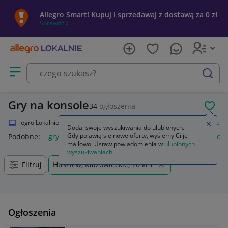
Allegro Smart! Kupuj i sprzedawaj z dostawą za 0 zł
Sprawdź »
Otwórz menu z kategoriami
szukaj
Gry na konsole
34
ogłoszenia
POL
Allegro Lokalnie
Elektronika
Strefa Gamera
Gry
Gry na konsole
Zamkn
Dodaj swoje wyszukiwania do ulubionych.
Gdy pojawią się nowe oferty, wyślemy Ci je
Podobne:
gry na konsole
gry na konsolę ps5
gry na konsole
mailowo. Ustaw powiadomienia w
ulubionych
wyszukiwaniach
.
Filtruj
Huszlew, Mazowieckie, +0 km
Ogłoszenia