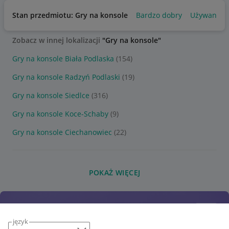
Stan przedmiotu: Gry na konsole
Bardzo dobry
Używany
Zobacz w innej lokalizacji
"Gry na konsole"
Gry na konsole Biała Podlaska
(154)
Gry na konsole Radzyń Podlaski
(19)
Gry na konsole Siedlce
(316)
Gry na konsole Koce-Schaby
(9)
Gry na konsole Ciechanowiec
(22)
POKAŻ WIĘCEJ
język