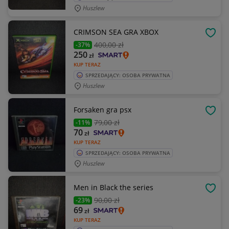
Huszlew
CRIMSON SEA GRA XBOX
OBSE
400
,00 zł
-37%
250
zł
KUP TERAZ
SPRZEDAJĄCY: OSOBA PRYWATNA
Huszlew
Forsaken gra psx
OBSE
79
,00 zł
-11%
70
zł
KUP TERAZ
SPRZEDAJĄCY: OSOBA PRYWATNA
Huszlew
Men in Black the series
OBSE
90
,00 zł
-23%
69
zł
KUP TERAZ