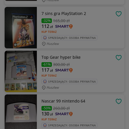
7 sins gra PlayStation 2
OBSE
165
,00 zł
-32%
112
zł
KUP TERAZ
SPRZEDAJĄCY: OSOBA PRYWATNA
Huszlew
Top Gear hyper bike
OBSE
300
,00 zł
-61%
117
zł
KUP TERAZ
SPRZEDAJĄCY: OSOBA PRYWATNA
Huszlew
Nascar 99 nintendo 64
OBSE
260
,00 zł
-50%
130
zł
KUP TERAZ
SPRZEDAJĄCY: OSOBA PRYWATNA