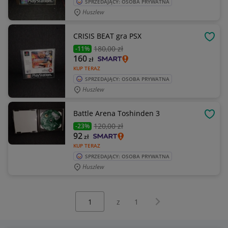
SPRZEDAJĄCY: OSOBA PRYWATNA
Huszlew
CRISIS BEAT gra PSX
OBSE
180
,00 zł
-11%
160
zł
KUP TERAZ
SPRZEDAJĄCY: OSOBA PRYWATNA
Huszlew
Battle Arena Toshinden 3
OBSE
120
,00 zł
-23%
92
zł
KUP TERAZ
SPRZEDAJĄCY: OSOBA PRYWATNA
Huszlew
Wybierz stronę:
Następna strona
z
1