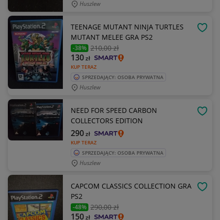
Huszlew
TEENAGE MUTANT NINJA TURTLES
OBSE
MUTANT MELEE GRA PS2
210
,00 zł
-38%
130
zł
KUP TERAZ
SPRZEDAJĄCY: OSOBA PRYWATNA
Huszlew
NEED FOR SPEED CARBON
OBSE
COLLECTORS EDITION
290
zł
KUP TERAZ
SPRZEDAJĄCY: OSOBA PRYWATNA
Huszlew
CAPCOM CLASSICS COLLECTION GRA
OBSE
PS2
290
,00 zł
-48%
150
zł