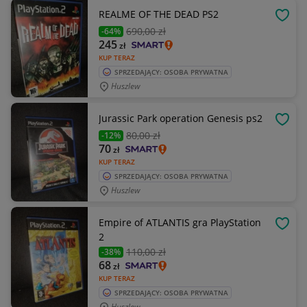
REALME OF THE DEAD PS2
OBSE
690
,00 zł
-64%
245
zł
KUP TERAZ
SPRZEDAJĄCY: OSOBA PRYWATNA
Huszlew
Jurassic Park operation Genesis ps2
OBSE
80
,00 zł
-12%
70
zł
KUP TERAZ
SPRZEDAJĄCY: OSOBA PRYWATNA
Huszlew
Empire of ATLANTIS gra PlayStation
OBSE
2
110
,00 zł
-38%
68
zł
KUP TERAZ
SPRZEDAJĄCY: OSOBA PRYWATNA
Huszlew