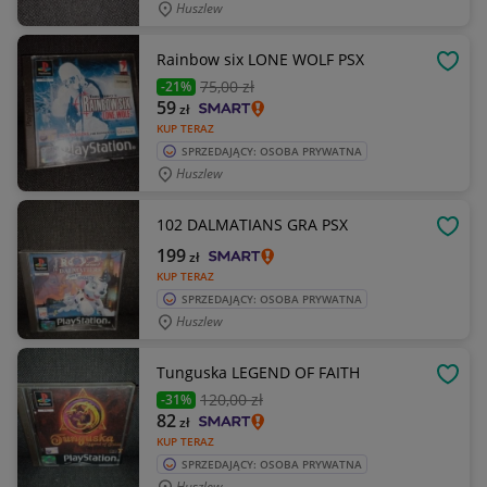
Huszlew
Rainbow six LONE WOLF PSX
OBSE
75
,00 zł
-21%
59
zł
KUP TERAZ
SPRZEDAJĄCY: OSOBA PRYWATNA
Huszlew
102 DALMATIANS GRA PSX
OBSE
199
zł
KUP TERAZ
SPRZEDAJĄCY: OSOBA PRYWATNA
Huszlew
Tunguska LEGEND OF FAITH
OBSE
120
,00 zł
-31%
82
zł
KUP TERAZ
SPRZEDAJĄCY: OSOBA PRYWATNA
Huszlew