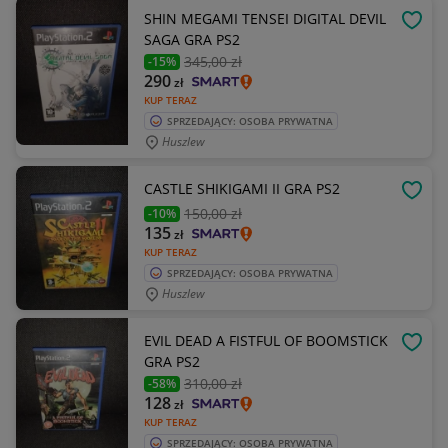
SHIN MEGAMI TENSEI DIGITAL DEVIL
OBSE
SAGA GRA PS2
345
,00 zł
-15%
290
zł
KUP TERAZ
SPRZEDAJĄCY: OSOBA PRYWATNA
Huszlew
CASTLE SHIKIGAMI II GRA PS2
OBSE
150
,00 zł
-10%
135
zł
KUP TERAZ
SPRZEDAJĄCY: OSOBA PRYWATNA
Huszlew
EVIL DEAD A FISTFUL OF BOOMSTICK
OBSE
GRA PS2
310
,00 zł
-58%
128
zł
KUP TERAZ
SPRZEDAJĄCY: OSOBA PRYWATNA