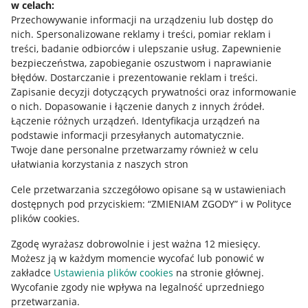
w celach:
Allegro Gadane dla sprzedających
Przechowywanie informacji na urządzeniu lub dostęp do
Allegro Gadane dla kupujących
nich
.
Spersonalizowane reklamy i treści, pomiar reklam i
treści, badanie odbiorców i ulepszanie usług
.
Zapewnienie
Mapa miejscowości
bezpieczeństwa, zapobieganie oszustwom i naprawianie
błędów
.
Dostarczanie i prezentowanie reklam i treści
.
Informacje prawne
Zapisanie decyzji dotyczących prywatności oraz informowanie
o nich
.
Dopasowanie i łączenie danych z innych źródeł
.
Regulamin
Łączenie różnych urządzeń
.
Identyfikacja urządzeń na
podstawie informacji przesyłanych automatycznie
.
Polityka plików "cookies"
Twoje dane personalne przetwarzamy również w celu
ułatwiania korzystania z naszych stron
Ustawienia plików "cookies"
Cele przetwarzania szczegółowo opisane są w ustawieniach
Udostępnianie lokalizacji
dostępnych pod przyciskiem: “ZMIENIAM ZGODY” i w Polityce
Informacje dla Aktu o Usługach Cyfrowych
plików cookies.
Zgodę wyrażasz dobrowolnie i jest ważna 12 miesięcy.
Pobierz aplikację
Możesz ją w każdym momencie wycofać lub ponowić w
zakładce
Ustawienia plików cookies
na stronie głównej.
Wycofanie zgody nie wpływa na legalność uprzedniego
przetwarzania.