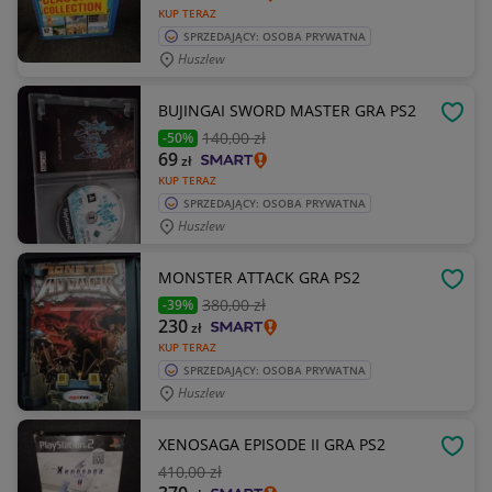
KUP TERAZ
SPRZEDAJĄCY: OSOBA PRYWATNA
Huszlew
BUJINGAI SWORD MASTER GRA PS2
OBSE
140
,00 zł
-50%
69
zł
KUP TERAZ
SPRZEDAJĄCY: OSOBA PRYWATNA
Huszlew
MONSTER ATTACK GRA PS2
OBSE
380
,00 zł
-39%
230
zł
KUP TERAZ
SPRZEDAJĄCY: OSOBA PRYWATNA
Huszlew
XENOSAGA EPISODE II GRA PS2
OBSE
410
,00 zł