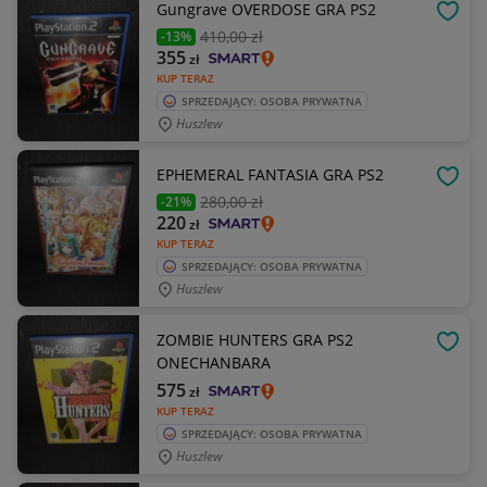
Gungrave OVERDOSE GRA PS2
OBSE
410
,00 zł
-13%
355
zł
KUP TERAZ
SPRZEDAJĄCY: OSOBA PRYWATNA
Huszlew
EPHEMERAL FANTASIA GRA PS2
OBSE
280
,00 zł
-21%
220
zł
KUP TERAZ
SPRZEDAJĄCY: OSOBA PRYWATNA
Huszlew
ZOMBIE HUNTERS GRA PS2
OBSE
ONECHANBARA
575
zł
KUP TERAZ
SPRZEDAJĄCY: OSOBA PRYWATNA
Huszlew