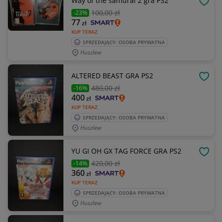
Way of the samurai 2 gra PS2
OBSE
100
,00 zł
-23%
77
zł
KUP TERAZ
SPRZEDAJĄCY: OSOBA PRYWATNA
Huszlew
ALTERED BEAST GRA PS2
OBSE
480
,00 zł
-16%
400
zł
KUP TERAZ
SPRZEDAJĄCY: OSOBA PRYWATNA
Huszlew
YU GI OH GX TAG FORCE GRA PS2
OBSE
420
,00 zł
-14%
360
zł
KUP TERAZ
SPRZEDAJĄCY: OSOBA PRYWATNA
Huszlew