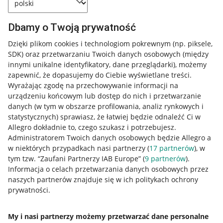
Dbamy o Twoją prywatność
Dzięki plikom cookies i technologiom pokrewnym
(np. piksele,
SDK)
oraz przetwarzaniu Twoich danych osobowych
(między
innymi unikalne identyfikatory, dane przeglądarki)
, możemy
zapewnić, że dopasujemy do Ciebie wyświetlane treści.
Wyrażając zgodę na przechowywanie informacji na
urządzeniu końcowym lub dostęp do nich i przetwarzanie
danych (w tym w obszarze profilowania, analiz rynkowych i
statystycznych) sprawiasz, że łatwiej będzie odnaleźć Ci w
Allegro dokładnie to, czego szukasz i potrzebujesz.
Administratorem Twoich danych osobowych będzie Allegro a
w niektórych przypadkach nasi partnerzy (
17
partnerów
), w
tym tzw. “Zaufani Partnerzy IAB Europe” (
9
partnerów
).
Przydatne informacje
Informacja o celach przetwarzania danych osobowych przez
naszych partnerów znajduje się w ich politykach ochrony
prywatności.
Jak to działa
Napisz do nas
My i nasi partnerzy możemy przetwarzać dane personalne