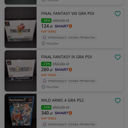
FINAL FANTASY VIII GRA PSX
OBSE
200
,00 zł
-38%
124
zł
KUP TERAZ
SPRZEDAJĄCY: OSOBA PRYWATNA
Huszlew
FINAL FANTASY IX GRA PSX
OBSE
350
,00 zł
-25%
260
zł
KUP TERAZ
SPRZEDAJĄCY: OSOBA PRYWATNA
Huszlew
WILD ARMS 4 GRA PS2
OBSE
450
,00 zł
-24%
340
zł
KUP TERAZ
SPRZEDAJĄCY: OSOBA PRYWATNA