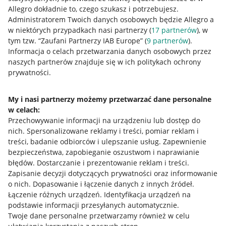
Allegro dokładnie to, czego szukasz i potrzebujesz.
Administratorem Twoich danych osobowych będzie Allegro a
w niektórych przypadkach nasi partnerzy (
17
partnerów
), w
tym tzw. “Zaufani Partnerzy IAB Europe” (
9
partnerów
).
Przydatne informacje
Informacja o celach przetwarzania danych osobowych przez
naszych partnerów znajduje się w ich politykach ochrony
prywatności.
Jak to działa
Napisz do nas
My i nasi partnerzy możemy przetwarzać dane personalne
w celach:
Allegro Gadane dla sprzedających
Przechowywanie informacji na urządzeniu lub dostęp do
Allegro Gadane dla kupujących
nich
.
Spersonalizowane reklamy i treści, pomiar reklam i
treści, badanie odbiorców i ulepszanie usług
.
Zapewnienie
Mapa miejscowości
bezpieczeństwa, zapobieganie oszustwom i naprawianie
błędów
.
Dostarczanie i prezentowanie reklam i treści
.
Informacje prawne
Zapisanie decyzji dotyczących prywatności oraz informowanie
o nich
.
Dopasowanie i łączenie danych z innych źródeł
.
Regulamin
Łączenie różnych urządzeń
.
Identyfikacja urządzeń na
podstawie informacji przesyłanych automatycznie
.
Polityka plików "cookies"
Twoje dane personalne przetwarzamy również w celu