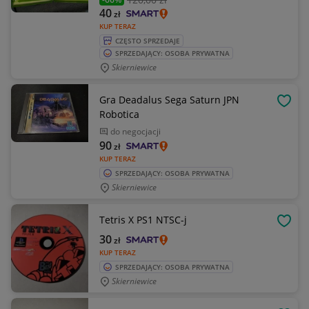
40
zł
KUP TERAZ
CZĘSTO SPRZEDAJE
SPRZEDAJĄCY: OSOBA PRYWATNA
Skierniewice
Gra Deadalus Sega Saturn JPN
OBSE
Robotica
do negocjacji
90
zł
KUP TERAZ
SPRZEDAJĄCY: OSOBA PRYWATNA
Skierniewice
Tetris X PS1 NTSC-j
OBSE
30
zł
KUP TERAZ
SPRZEDAJĄCY: OSOBA PRYWATNA
Skierniewice