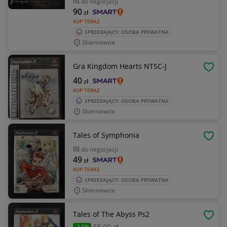
do negocjacji
90
zł
KUP TERAZ
SPRZEDAJĄCY: OSOBA PRYWATNA
Skierniewice
Gra Kingdom Hearts NTSC-J
OBSE
40
zł
KUP TERAZ
SPRZEDAJĄCY: OSOBA PRYWATNA
Skierniewice
Tales of Symphonia
OBSE
do negocjacji
49
zł
KUP TERAZ
SPRZEDAJĄCY: OSOBA PRYWATNA
Skierniewice
Tales of The Abyss Ps2
OBSE
55
,00 zł
-14%