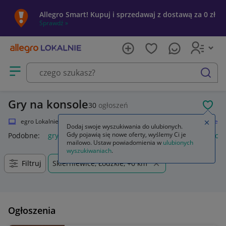
Allegro Smart! Kupuj i sprzedawaj z dostawą za 0 zł
Sprawdź »
Otwórz menu z kategoriami
szukaj
Gry na konsole
30
ogłoszeń
POL
Allegro Lokalnie
Elektronika
Strefa Gamera
Gry
Gry na konsole
Zamkn
Dodaj swoje wyszukiwania do ulubionych.
Gdy pojawią się nowe oferty, wyślemy Ci je
Podobne:
gry na konsole
gry na konsolę ps5
gry na konsole
mailowo. Ustaw powiadomienia w
ulubionych
wyszukiwaniach
.
Filtruj
Skierniewice, Łódzkie, +0 km
Ogłoszenia