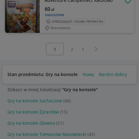
Adventure CampKinect XBOX360
OBSE
60
zł
OGŁOSZENIE
SPRZEDAJĄCY: OSOBA PRYWATNA
Skierniewice
Wybierz stronę:
Następna strona
z
1
Stan przedmiotu: Gry na konsole
Nowy
Bardzo dobry
Uż
Zobacz w innej lokalizacji
"Gry na konsole"
Gry na konsole Sochaczew
(48)
Gry na konsole Żyrardów
(15)
Gry na konsole Głowno
(51)
Gry na konsole Tomaszów Mazowiecki
(45)