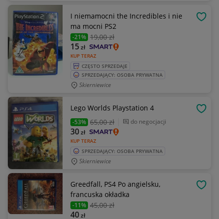
I niemamocni the Incredibles i nie
OBSE
ma mocni PS2
19
,00 zł
-21%
15
zł
KUP TERAZ
CZĘSTO SPRZEDAJE
SPRZEDAJĄCY: OSOBA PRYWATNA
Skierniewice
Lego Worlds Playstation 4
OBSE
65
,00 zł
do negocjacji
-53%
30
zł
KUP TERAZ
SPRZEDAJĄCY: OSOBA PRYWATNA
Skierniewice
Greedfall, PS4 Po angielsku,
OBSE
francuska okładka
45
,00 zł
-11%
40
zł