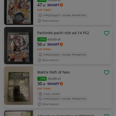
47
zł
KUP TERAZ
SPRZEDAJĄCY: OSOBA PRYWATNA
Skierniewice
Pachinko pachi slot vol.14 PS2
OBSE
60
,00 zł
-16%
50
zł
KUP TERAZ
SPRZEDAJĄCY: OSOBA PRYWATNA
Skierniewice
Matrix Path of Neo
OBSE
35
,00 zł
-14%
30
zł
KUP TERAZ
STAN: NOWY
SPRZEDAJĄCY: OSOBA PRYWATNA
Skierniewice