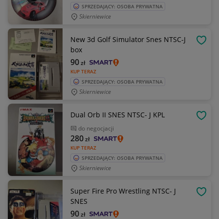
SPRZEDAJĄCY: OSOBA PRYWATNA
Skierniewice
New 3d Golf Simulator Snes NTSC-J
OBSE
box
90
zł
KUP TERAZ
SPRZEDAJĄCY: OSOBA PRYWATNA
Skierniewice
Dual Orb II SNES NTSC- J KPL
OBSE
do negocjacji
280
zł
KUP TERAZ
SPRZEDAJĄCY: OSOBA PRYWATNA
Skierniewice
Super Fire Pro Wrestling NTSC- J
OBSE
SNES
90
zł