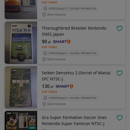
KUP TERAZ
SPRZEDAJĄCY: OSOBA PRYWATNA
Skierniewice
Thoroughbred Breeder Nintendo
OBSE
SNES Japan
90
zł
KUP TERAZ
SPRZEDAJĄCY: OSOBA PRYWATNA
Skierniewice
Seiken Densetsu 2 (Secret of Mana)
OBSE
SFC NTSC-J
130
zł
KUP TERAZ
SPRZEDAJĄCY: OSOBA PRYWATNA
Skierniewice
Gra Super Formation Soccer Snes
OBSE
Nintendo Super Famicon NTSC-J