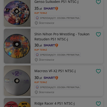
Genso Suikoden PS1 NTSC-j
OBSE
35
zł
KUP TERAZ
SPRZEDAJĄCY: OSOBA PRYWATNA
Skierniewice
Shin Nihon Pro Wrestling - Toukon
OBSE
Retsuden PS1 NTSC-j
30
zł
KUP TERAZ
SPRZEDAJĄCY: OSOBA PRYWATNA
Skierniewice
Macross VF-X2 PS1 NTSC-j
OBSE
30
zł
KUP TERAZ
SPRZEDAJĄCY: OSOBA PRYWATNA
Skierniewice
Ridge Racer 4 PS1 NTSC-j
OBSE