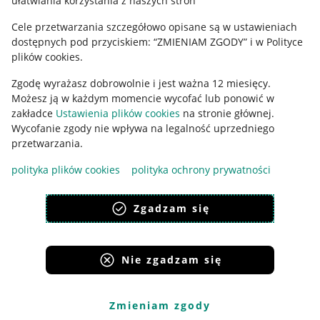
ułatwiania korzystania z naszych stron
Ustawienia plików "cookies"
Cele przetwarzania szczegółowo opisane są w ustawieniach
Udostępnianie lokalizacji
dostępnych pod przyciskiem: “ZMIENIAM ZGODY” i w Polityce
Informacje dla Aktu o Usługach Cyfrowych
plików cookies.
Zgodę wyrażasz dobrowolnie i jest ważna 12 miesięcy.
Pobierz aplikację
Możesz ją w każdym momencie wycofać lub ponowić w
zakładce
Ustawienia plików cookies
na stronie głównej.
Wycofanie zgody nie wpływa na legalność uprzedniego
przetwarzania.
polityka plików cookies
polityka ochrony prywatności
Zgadzam się
Nie zgadzam się
Korzystanie z serwisu oznacza akceptację
regulaminu
.
Zmieniam zgody