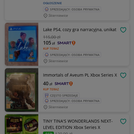
OGŁOSZENIE
SPRZEDAJĄCY: OSOBA PRYWATNA
Skierniewice
Lake PS4, cozy gra narracyjna, unikat
OBSE
115
,00 zł
105
zł
KUP TERAZ
SPRZEDAJĄCY: OSOBA PRYWATNA
Skierniewice
Immortals of Aveum PL Xbox Series X
OBSE
40
zł
KUP TERAZ
CZĘSTO SPRZEDAJE
SPRZEDAJĄCY: OSOBA PRYWATNA
Skierniewice
TINY TINA'S WONDERLANDS NEXT-
OBSE
LEVEL EDITION Xbox Series X
120
,00 zł
-66%