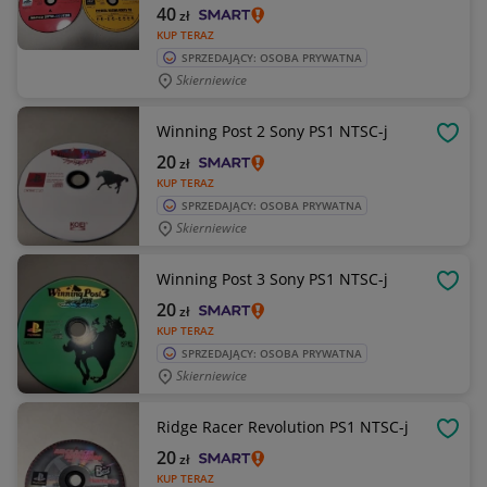
40
zł
KUP TERAZ
SPRZEDAJĄCY: OSOBA PRYWATNA
Skierniewice
Winning Post 2 Sony PS1 NTSC-j
OBSE
20
zł
KUP TERAZ
SPRZEDAJĄCY: OSOBA PRYWATNA
Skierniewice
Winning Post 3 Sony PS1 NTSC-j
OBSE
20
zł
KUP TERAZ
SPRZEDAJĄCY: OSOBA PRYWATNA
Skierniewice
Ridge Racer Revolution PS1 NTSC-j
OBSE
20
zł
KUP TERAZ