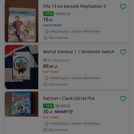
Fifa 13 na konsolę PlayStation 3
OBSE
15
,00 zł
-33%
10
zł
OGŁOSZENIE
SPRZEDAJĄCY: OSOBA PRYWATNA
Skierniewice
Mortal Kombat 1 | Nintendo Switch
OBSE
do negocjacji
89
,99
zł
KUP TERAZ
SPRZEDAJĄCY: OSOBA PRYWATNA
Skierniewice
Ratchet i Clank (2016) PS4
OBSE
35
,00 zł
-14%
30
zł
KUP TERAZ
SPRZEDAJĄCY: OSOBA PRYWATNA
Skierniewice