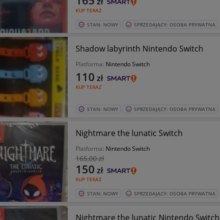
165
zł
KUP TERAZ
STAN: NOWY
SPRZEDAJĄCY: OSOBA PRYWATNA
Shadow labyrinth Nintendo Switch
Platforma:
Nintendo Switch
110
zł
KUP TERAZ
STAN: NOWY
SPRZEDAJĄCY: OSOBA PRYWATNA
Nightmare the lunatic Switch
Platforma:
Nintendo Switch
165
,00 zł
150
zł
KUP TERAZ
STAN: NOWY
SPRZEDAJĄCY: OSOBA PRYWATNA
Nightmare the lunatic Nintendo Switch