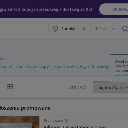
SPRAW
egro Smart! Kupuj i sprzedawaj z dostawą za 0 zł
Miasto
Wyczyść frazę
+
0
km
Odległość
szu
ole
Dodaj sw
Gdy poja
ole ps4
konsola retro gry
konsola retro tv gra telewizyjna 2 pady
mailowo
wyszuki
k listy
Widok siatki
Sortuj od:
łoszenia promowane
Promowane
Killzone 2 PlayStation 3 nowa