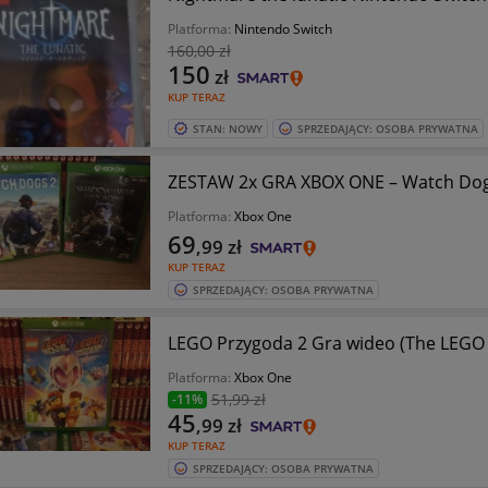
Platforma:
Nintendo Switch
160
,00 zł
150
zł
KUP TERAZ
STAN: NOWY
SPRZEDAJĄCY: OSOBA PRYWATNA
ZESTAW 2x GRA XBOX ONE – Watch Dogs
Platforma:
Xbox One
69
,99
zł
KUP TERAZ
SPRZEDAJĄCY: OSOBA PRYWATNA
LEGO Przygoda 2 Gra wideo (The LEGO 
Platforma:
Xbox One
51
,99 zł
-11%
45
,99
zł
KUP TERAZ
SPRZEDAJĄCY: OSOBA PRYWATNA