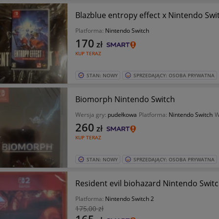
Blazblue entropy effect x Nintendo Swi
Platforma:
Nintendo Switch
170
zł
KUP TERAZ
STAN: NOWY
SPRZEDAJĄCY: OSOBA PRYWATNA
Biomorph Nintendo Switch
Wersja gry:
pudełkowa
Platforma:
Nintendo Switch
W
260
zł
KUP TERAZ
STAN: NOWY
SPRZEDAJĄCY: OSOBA PRYWATNA
Resident evil biohazard Nintendo Switc
Platforma:
Nintendo Switch 2
175
,00 zł