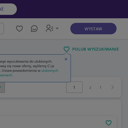
DŹ
WYSTAW
kaj
POLUB WYSZUKIWANIE
Zamknij wskazówkę
oje wyszukiwania do ulubionych.
wią się nowe oferty, wyślemy Ci je
 20000 gry
. Ustaw powiadomienia w
ulubionych
waniach
.
Wybierz stronę:
Następna 
z
1
OBSERWU