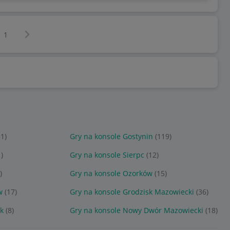
Następna strona
z
1
51)
Gry na konsole Gostynin
(119)
)
Gry na konsole Sierpc
(12)
)
Gry na konsole Ozorków
(15)
w
(17)
Gry na konsole Grodzisk Mazowiecki
(36)
k
(8)
Gry na konsole Nowy Dwór Mazowiecki
(18)