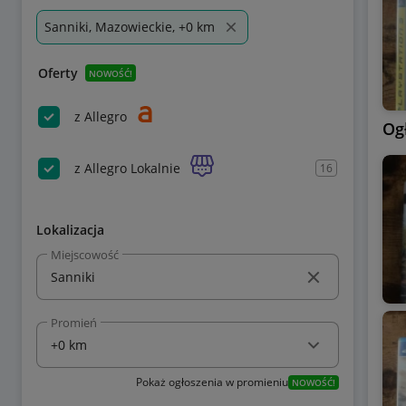
Sanniki, Mazowieckie, +0 km
Oferty
NOWOŚĆ!
z Allegro
Og
z Allegro Lokalnie
16
Lokalizacja
Miejscowość
Promień
Pokaż ogłoszenia w promieniu
NOWOŚĆ!