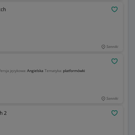
tch
OBSERWU
Sanniki
OBSERWU
ersja językowa:
Angielska
Tematyka:
platformówki
Sanniki
h 2
OBSERWU