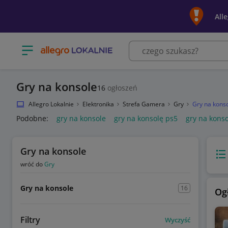
All
Otwórz menu z kategoriami
Gry na konsole
16
ogłoszeń
Allegro Lokalnie
Elektronika
Strefa Gamera
Gry
Gry na kons
Podobne:
gry na konsole
gry na konsolę ps5
gry na kons
Gry na konsole
Wido
wróć do
Gry
Gry na konsole
16
Og
Filtry
Wyczyść