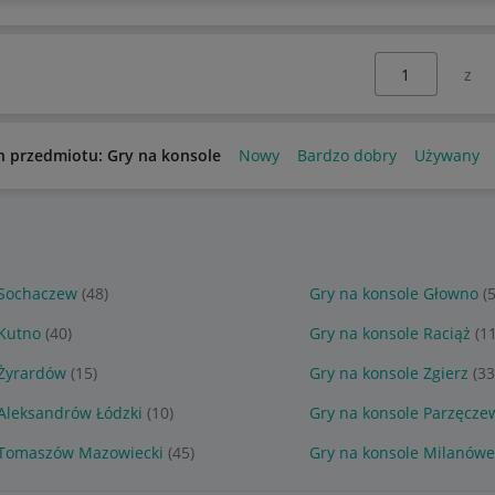
Wybierz stronę:
n przedmiotu: Gry na konsole
Nowy
Bardzo dobry
Używany
 Sochaczew
(48)
Gry na konsole Głowno
(
 Kutno
(40)
Gry na konsole Raciąż
(11
 Żyrardów
(15)
Gry na konsole Zgierz
(33
 Aleksandrów Łódzki
(10)
Gry na konsole Parzęcze
 Tomaszów Mazowiecki
(45)
Gry na konsole Milanówe