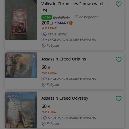
Valkyrie Chronicles 2 nowa w folii
OBSE
psp
250
,00 zł
do negocjacji
-20%
200
zł
KUP TERAZ
STAN: NOWY
SPRZEDAJĄCY: OSOBA PRYWATNA
Kobyłka
Assassin Creed Origins
OBSE
60
zł
KUP TERAZ
SPRZEDAJĄCY: OSOBA PRYWATNA
Kobyłka
Assassin Creed Odyssey
OBSE
60
zł
KUP TERAZ
SPRZEDAJĄCY: OSOBA PRYWATNA
Kobyłka