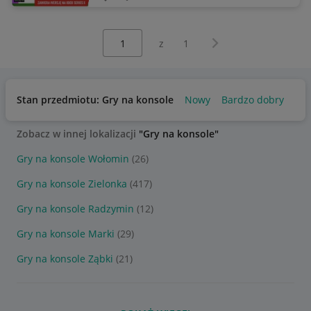
Wybierz stronę:
Następna strona
z
1
Stan przedmiotu: Gry na konsole
Nowy
Bardzo dobry
Uż
Zobacz w innej lokalizacji
"Gry na konsole"
Gry na konsole Wołomin
(26)
Gry na konsole Zielonka
(417)
Gry na konsole Radzymin
(12)
Gry na konsole Marki
(29)
Gry na konsole Ząbki
(21)