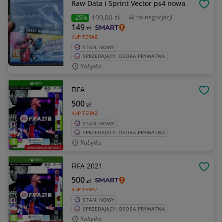
Raw Data i Sprint Vector ps4 nowa
OBSE
199
,00 zł
do negocjacji
-25%
149
zł
KUP TERAZ
STAN: NOWY
SPRZEDAJĄCY: OSOBA PRYWATNA
Kobyłka
FIFA
OBSE
500
zł
KUP TERAZ
STAN: NOWY
SPRZEDAJĄCY: OSOBA PRYWATNA
Kobyłka
FIFA 2021
OBSE
500
zł
KUP TERAZ
STAN: NOWY
SPRZEDAJĄCY: OSOBA PRYWATNA
Kobyłka