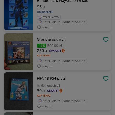
Bundle Pack PlayStation 5 kod
95
zł
OGŁOSZENIE
STAN: NOWY
SPRZEDAJĄCY: OSOBA PRYWATNA
Kobyłka
Grandia psx jrpg
OBSE
300
,00 zł
-16%
250
zł
KUP TERAZ
SPRZEDAJĄCY: OSOBA PRYWATNA
Kobyłka
FIFA 19 PS4 płyta
OBSE
do negocjacji
30
zł
KUP TERAZ
SPRZEDAJĄCY: OSOBA PRYWATNA
Kobyłka