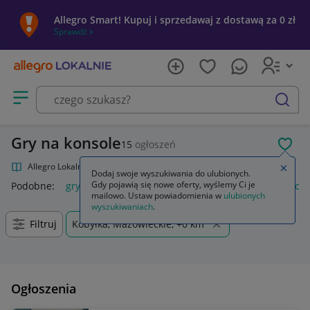
Allegro Smart! Kupuj i sprzedawaj z dostawą za 0 zł
Sprawdź »
Otwórz menu z kategoriami
szukaj
Gry na konsole
15
ogłoszeń
POL
Allegro Lokalnie
Kultura i rozrywka
Gry
Gry na konsole
Zamkn
Dodaj swoje wyszukiwania do ulubionych.
Gdy pojawią się nowe oferty, wyślemy Ci je
Podobne:
gry na konsole
gry na konsolę ps5
gry na konsole
mailowo. Ustaw powiadomienia w
ulubionych
wyszukiwaniach
.
Filtruj
Kobyłka, Mazowieckie, +0 km
Ogłoszenia