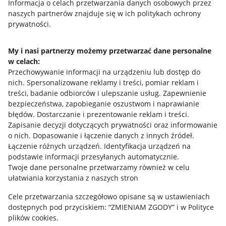
Przydatne informacje
Informacja o celach przetwarzania danych osobowych przez
naszych partnerów znajduje się w ich politykach ochrony
prywatności.
Jak to działa
Napisz do nas
My i nasi partnerzy możemy przetwarzać dane personalne
w celach:
Allegro Gadane dla sprzedających
Przechowywanie informacji na urządzeniu lub dostęp do
Allegro Gadane dla kupujących
nich
.
Spersonalizowane reklamy i treści, pomiar reklam i
treści, badanie odbiorców i ulepszanie usług
.
Zapewnienie
Mapa miejscowości
bezpieczeństwa, zapobieganie oszustwom i naprawianie
błędów
.
Dostarczanie i prezentowanie reklam i treści
.
Informacje prawne
Zapisanie decyzji dotyczących prywatności oraz informowanie
o nich
.
Dopasowanie i łączenie danych z innych źródeł
.
Regulamin
Łączenie różnych urządzeń
.
Identyfikacja urządzeń na
podstawie informacji przesyłanych automatycznie
.
Polityka plików "cookies"
Twoje dane personalne przetwarzamy również w celu
ułatwiania korzystania z naszych stron
Ustawienia plików "cookies"
Cele przetwarzania szczegółowo opisane są w ustawieniach
Udostępnianie lokalizacji
dostępnych pod przyciskiem: “ZMIENIAM ZGODY” i w Polityce
Informacje dla Aktu o Usługach Cyfrowych
plików cookies.