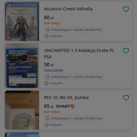
Assassin Creed Valhalla
OBSE
60
zł
KUP TERAZ
SPRZEDAJĄCY: OSOBA PRYWATNA
Kobyłka
UNCHARTED 1-3 Kolekcja Drake PL
OBSE
PS4
50
zł
OGŁOSZENIE
SPRZEDAJĄCY: OSOBA PRYWATNA
Kobylka
PES 10, Wii Fit, Zumba
OBSE
65
zł
KUP TERAZ
SPRZEDAJĄCY: OSOBA PRYWATNA
Kobyłka