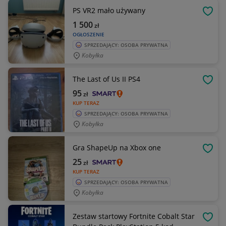
PS VR2 mało używany
OBSE
1 500
zł
OGŁOSZENIE
SPRZEDAJĄCY: OSOBA PRYWATNA
Kobyłka
The Last of Us II PS4
OBSE
95
zł
KUP TERAZ
SPRZEDAJĄCY: OSOBA PRYWATNA
Kobyłka
Gra ShapeUp na Xbox one
OBSE
25
zł
KUP TERAZ
SPRZEDAJĄCY: OSOBA PRYWATNA
Kobyłka
Zestaw startowy Fortnite Cobalt Star
OBSE