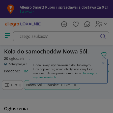
Allegro Smart! Kupuj i sprzedawaj z dostawą za 0 zł
Sprawdź »
Otwórz menu z kategoriami
szukaj
Koła do samochodów Nowa Sól.
POL
20
ogłoszeń
Zamkn
nie
Motoryzacja
Opony i felgi
Koła (felgi z oponami)
Do samochodów
Dodaj swoje wyszukiwania do ulubionych.
Gdy pojawią się nowe oferty, wyślemy Ci je
Podobne:
do samochodów
gaśnica samochodowa
kamera 
mailowo. Ustaw powiadomienia w
ulubionych
wyszukiwaniach
.
Filtruj
Nowa Sól, Lubuskie, +0 km
Ogłoszenia