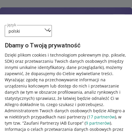
język
Dbamy o Twoją prywatność
Dzięki plikom cookies i technologiom pokrewnym
(np. piksele,
SDK)
oraz przetwarzaniu Twoich danych osobowych
(między
innymi unikalne identyfikatory, dane przeglądarki)
, możemy
zapewnić, że dopasujemy do Ciebie wyświetlane treści.
Wyrażając zgodę na przechowywanie informacji na
urządzeniu końcowym lub dostęp do nich i przetwarzanie
danych (w tym w obszarze profilowania, analiz rynkowych i
statystycznych) sprawiasz, że łatwiej będzie odnaleźć Ci w
Allegro dokładnie to, czego szukasz i potrzebujesz.
Administratorem Twoich danych osobowych będzie Allegro a
w niektórych przypadkach nasi partnerzy (
17
partnerów
), w
tym tzw. “Zaufani Partnerzy IAB Europe” (
9
partnerów
).
Przydatne informacje
Informacja o celach przetwarzania danych osobowych przez