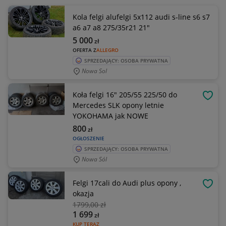
Kola felgi alufelgi 5x112 audi s-line s6 s7
a6 a7 a8 275/35r21 21"
5 000
zł
OFERTA Z
ALLEGRO
SPRZEDAJĄCY: OSOBA PRYWATNA
Nowa Sol
Koła felgi 16" 205/55 225/50 do
OBSE
Mercedes SLK opony letnie
YOKOHAMA jak NOWE
800
zł
OGŁOSZENIE
SPRZEDAJĄCY: OSOBA PRYWATNA
Nowa Sól
Felgi 17cali do Audi plus opony ,
OBSE
okazja
1799
,00 zł
1 699
zł
KUP TERAZ