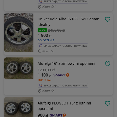
SPRZEDAJĄCY: OSOBA PRYWATNA
Nowa Sól
Unikat Koła Alba 5x100 i 5x112 stan
OBSE
idealny
2450
,00 zł
-22%
1 900
zł
OGŁOSZENIE
SPRZEDAJĄCY: OSOBA PRYWATNA
Nowa Sól
Alufelgi 16” z zimowymi oponami
OBSE
1200
,00 zł
1 100
zł
KUP TERAZ
SPRZEDAJĄCY: OSOBA PRYWATNA
Nowa Sól
Alufelgi PEUGEOT 15” z letnimi
OBSE
oponami
900
zł