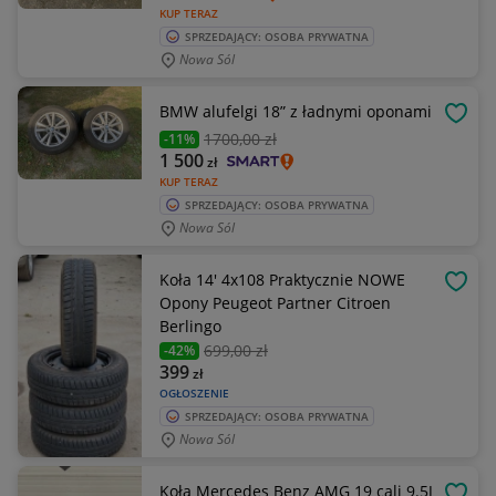
KUP TERAZ
SPRZEDAJĄCY: OSOBA PRYWATNA
Nowa Sól
BMW alufelgi 18” z ładnymi oponami
OBSE
1700
,00 zł
-11%
1 500
zł
KUP TERAZ
SPRZEDAJĄCY: OSOBA PRYWATNA
Nowa Sól
Koła 14' 4x108 Praktycznie NOWE
OBSE
Opony Peugeot Partner Citroen
Berlingo
699
,00 zł
-42%
399
zł
OGŁOSZENIE
SPRZEDAJĄCY: OSOBA PRYWATNA
Nowa Sól
Koła Mercedes Benz AMG 19 cali 9.5J