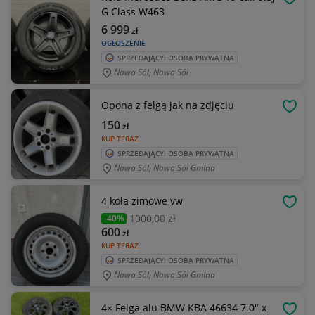
OBSE
G Class W463
6 999
zł
OGŁOSZENIE
SPRZEDAJĄCY: OSOBA PRYWATNA
Nowa Sól, Nowa Sól
Opona z felgą jak na zdjęciu
OBSE
150
zł
KUP TERAZ
SPRZEDAJĄCY: OSOBA PRYWATNA
Nowa Sól, Nowa Sól Gmina
4 koła zimowe vw
OBSE
1000
,00 zł
-40%
600
zł
KUP TERAZ
SPRZEDAJĄCY: OSOBA PRYWATNA
Nowa Sól, Nowa Sól Gmina
4× Felga alu BMW KBA 46634 7.0" x