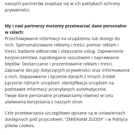
naszych partnerów znajduje się w ich politykach ochrony
prywatności.
Jak to działa
Napisz do nas
My i nasi partnerzy możemy przetwarzać dane personalne
w celach:
Allegro Gadane dla sprzedających
Przechowywanie informacji na urządzeniu lub dostęp do
Allegro Gadane dla kupujących
nich
.
Spersonalizowane reklamy i treści, pomiar reklam i
treści, badanie odbiorców i ulepszanie usług
.
Zapewnienie
Mapa miejscowości
bezpieczeństwa, zapobieganie oszustwom i naprawianie
błędów
.
Dostarczanie i prezentowanie reklam i treści
.
Informacje prawne
Zapisanie decyzji dotyczących prywatności oraz informowanie
o nich
.
Dopasowanie i łączenie danych z innych źródeł
.
Regulamin
Łączenie różnych urządzeń
.
Identyfikacja urządzeń na
podstawie informacji przesyłanych automatycznie
.
Polityka plików "cookies"
Twoje dane personalne przetwarzamy również w celu
ułatwiania korzystania z naszych stron
Ustawienia plików "cookies"
Cele przetwarzania szczegółowo opisane są w ustawieniach
Udostępnianie lokalizacji
dostępnych pod przyciskiem: “ZMIENIAM ZGODY” i w Polityce
Informacje dla Aktu o Usługach Cyfrowych
plików cookies.