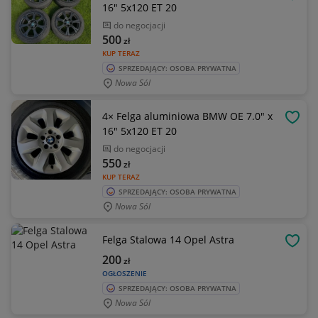
OBSE
16" 5x120 ET 20
do negocjacji
500
zł
KUP TERAZ
SPRZEDAJĄCY: OSOBA PRYWATNA
Nowa Sól
4× Felga aluminiowa BMW OE 7.0" x
OBSE
16" 5x120 ET 20
do negocjacji
550
zł
KUP TERAZ
SPRZEDAJĄCY: OSOBA PRYWATNA
Nowa Sól
Felga Stalowa 14 Opel Astra
OBSE
200
zł
OGŁOSZENIE
SPRZEDAJĄCY: OSOBA PRYWATNA
Nowa Sól