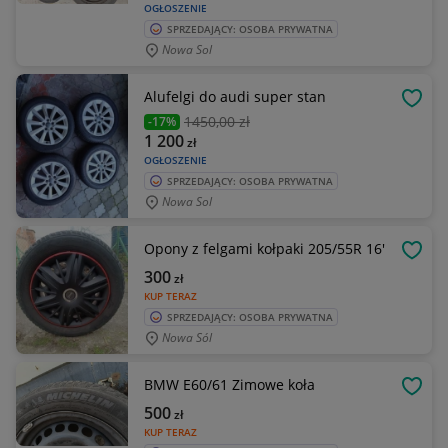
OGŁOSZENIE
SPRZEDAJĄCY: OSOBA PRYWATNA
Nowa Sol
Alufelgi do audi super stan
OBSE
1450
,00 zł
-17%
1 200
zł
OGŁOSZENIE
SPRZEDAJĄCY: OSOBA PRYWATNA
Nowa Sol
Opony z felgami kołpaki 205/55R 16'
OBSE
300
zł
KUP TERAZ
SPRZEDAJĄCY: OSOBA PRYWATNA
Nowa Sól
BMW E60/61 Zimowe koła
OBSE
500
zł
KUP TERAZ