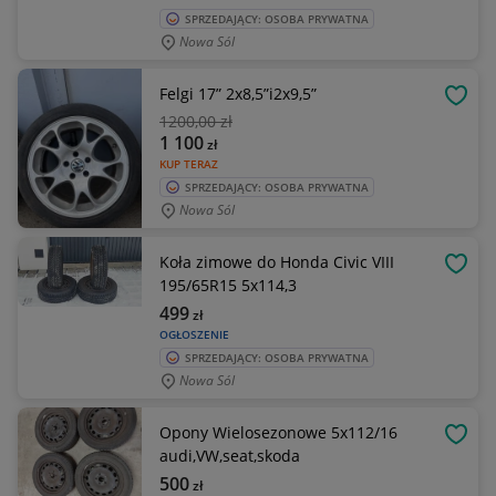
SPRZEDAJĄCY: OSOBA PRYWATNA
Nowa Sól
Felgi 17” 2x8,5”i2x9,5”
OBSE
1200
,00 zł
1 100
zł
KUP TERAZ
SPRZEDAJĄCY: OSOBA PRYWATNA
Nowa Sól
Koła zimowe do Honda Civic VIII
OBSE
195/65R15 5x114,3
499
zł
OGŁOSZENIE
SPRZEDAJĄCY: OSOBA PRYWATNA
Nowa Sól
Opony Wielosezonowe 5x112/16
OBSE
audi,VW,seat,skoda
500
zł