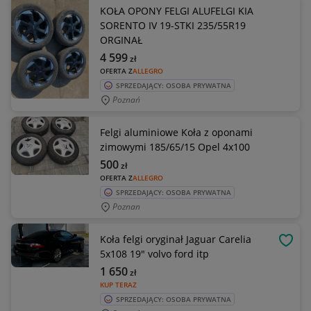
KOŁA OPONY FELGI ALUFELGI KIA
SORENTO IV 19-STKI 235/55R19
ORGINAŁ
4 599
zł
OFERTA Z
ALLEGRO
SPRZEDAJĄCY: OSOBA PRYWATNA
Poznań
Felgi aluminiowe Koła z oponami
zimowymi 185/65/15 Opel 4x100
500
zł
OFERTA Z
ALLEGRO
SPRZEDAJĄCY: OSOBA PRYWATNA
Poznan
Koła felgi oryginał Jaguar Carelia
OBSE
5x108 19" volvo ford itp
1 650
zł
KUP TERAZ
SPRZEDAJĄCY: OSOBA PRYWATNA