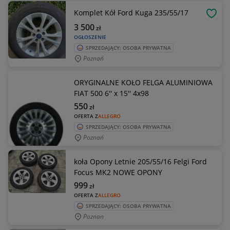
Komplet Kół Ford Kuga 235/55/17
OBSE
3 500
zł
OGŁOSZENIE
SPRZEDAJĄCY: OSOBA PRYWATNA
Poznań
ORYGINALNE KOŁO FELGA ALUMINIOWA
FIAT 500 6'' x 15'' 4x98
550
zł
OFERTA Z
ALLEGRO
SPRZEDAJĄCY: OSOBA PRYWATNA
Poznań
koła Opony Letnie 205/55/16 Felgi Ford
Focus MK2 NOWE OPONY
999
zł
OFERTA Z
ALLEGRO
SPRZEDAJĄCY: OSOBA PRYWATNA
Poznan