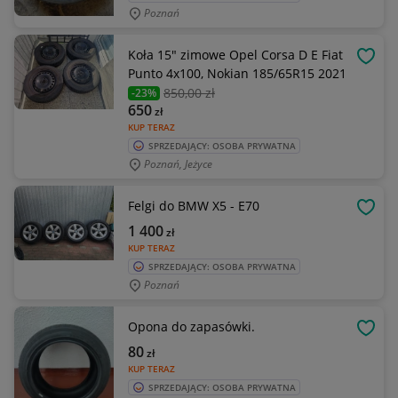
Poznań
Koła 15" zimowe Opel Corsa D E Fiat
OBSE
Punto 4x100, Nokian 185/65R15 2021
850
,00 zł
-23%
650
zł
KUP TERAZ
SPRZEDAJĄCY: OSOBA PRYWATNA
Poznań, Jeżyce
Felgi do BMW X5 - E70
OBSE
1 400
zł
KUP TERAZ
SPRZEDAJĄCY: OSOBA PRYWATNA
Poznań
Opona do zapasówki.
OBSE
80
zł
KUP TERAZ
SPRZEDAJĄCY: OSOBA PRYWATNA