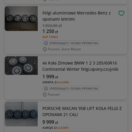
Felgi aluminiowe Mercedes-Benz z
OBSE
oponami letnimi
1350
,00 zł
1 250
zł
KUP TERAZ
SPRZEDAJĄCY: OSOBA PRYWATNA
Poznań, Stare Miasto
4x Koła Zimowe BMW 1 2 3 205/60R16
Continental Winter felgi,opony,czujniki
1 999
zł
OFERTA Z
ALLEGRO
SPRZEDAJĄCY: OSOBA PRYWATNA
Poznań
PORSCHE MACAN 95B LIFT KOŁA FELGI Z
OPONAMI 21 CALI
9 999
zł
AUKCJA Z
ALLEGRO