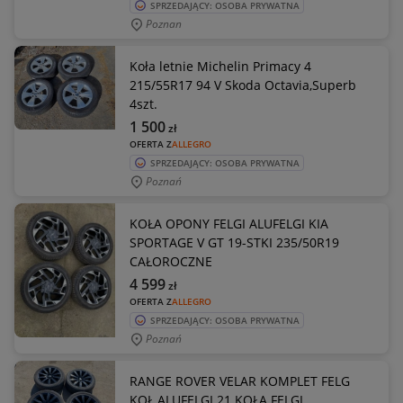
SPRZEDAJĄCY: OSOBA PRYWATNA
Poznan
Koła letnie Michelin Primacy 4
215/55R17 94 V Skoda Octavia,Superb
4szt.
1 500
zł
OFERTA Z
ALLEGRO
SPRZEDAJĄCY: OSOBA PRYWATNA
Poznań
KOŁA OPONY FELGI ALUFELGI KIA
SPORTAGE V GT 19-STKI 235/50R19
CAŁOROCZNE
4 599
zł
OFERTA Z
ALLEGRO
SPRZEDAJĄCY: OSOBA PRYWATNA
Poznań
RANGE ROVER VELAR KOMPLET FELG
KOŁ ALUFELGI 21 KOŁA FELGI