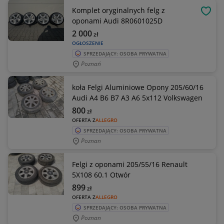
Komplet oryginalnych felg z
OBSE
oponami Audi 8R0601025D
2 000
zł
OGŁOSZENIE
SPRZEDAJĄCY: OSOBA PRYWATNA
Poznań
koła Felgi Aluminiowe Opony 205/60/16
Audi A4 B6 B7 A3 A6 5x112 Volkswagen
800
zł
OFERTA Z
ALLEGRO
SPRZEDAJĄCY: OSOBA PRYWATNA
Poznan
Felgi z oponami 205/55/16 Renault
5X108 60.1 Otwór
899
zł
OFERTA Z
ALLEGRO
SPRZEDAJĄCY: OSOBA PRYWATNA
Poznan