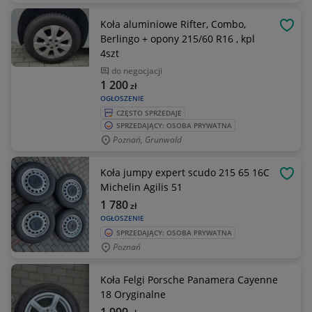
Koła aluminiowe Rifter, Combo,
OBSE
Berlingo + opony 215/60 R16 , kpl
4szt
do negocjacji
1 200
zł
OGŁOSZENIE
CZĘSTO SPRZEDAJE
SPRZEDAJĄCY: OSOBA PRYWATNA
Poznań, Grunwald
Koła jumpy expert scudo 215 65 16C
OBSE
Michelin Agilis 51
1 780
zł
OGŁOSZENIE
SPRZEDAJĄCY: OSOBA PRYWATNA
Poznań
Koła Felgi Porsche Panamera Cayenne
18 Oryginalne