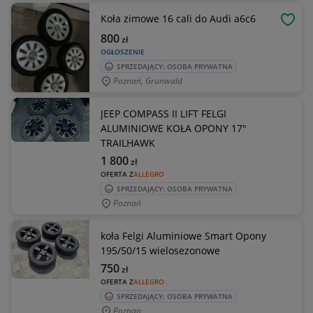
Koła zimowe 16 cali do Audi a6c6
OBSE
800
zł
OGŁOSZENIE
SPRZEDAJĄCY: OSOBA PRYWATNA
Poznań, Grunwald
JEEP COMPASS II LIFT FELGI
ALUMINIOWE KOŁA OPONY 17"
TRAILHAWK
1 800
zł
OFERTA Z
ALLEGRO
SPRZEDAJĄCY: OSOBA PRYWATNA
Poznań
koła Felgi Aluminiowe Smart Opony
195/50/15 wielosezonowe
750
zł
OFERTA Z
ALLEGRO
SPRZEDAJĄCY: OSOBA PRYWATNA
Poznan