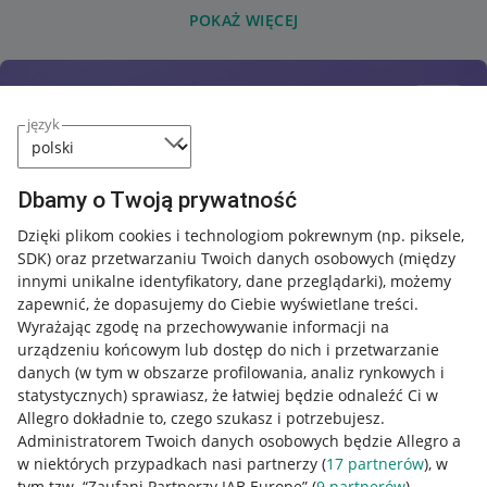
POKAŻ WIĘCEJ
język
Dbamy o Twoją prywatność
Dzięki plikom cookies i technologiom pokrewnym
(np. piksele,
SDK)
oraz przetwarzaniu Twoich danych osobowych
(między
innymi unikalne identyfikatory, dane przeglądarki)
, możemy
zapewnić, że dopasujemy do Ciebie wyświetlane treści.
Wyrażając zgodę na przechowywanie informacji na
urządzeniu końcowym lub dostęp do nich i przetwarzanie
danych (w tym w obszarze profilowania, analiz rynkowych i
statystycznych) sprawiasz, że łatwiej będzie odnaleźć Ci w
Allegro dokładnie to, czego szukasz i potrzebujesz.
Administratorem Twoich danych osobowych będzie Allegro a
w niektórych przypadkach nasi partnerzy (
17
partnerów
), w
tym tzw. “Zaufani Partnerzy IAB Europe” (
9
partnerów
).