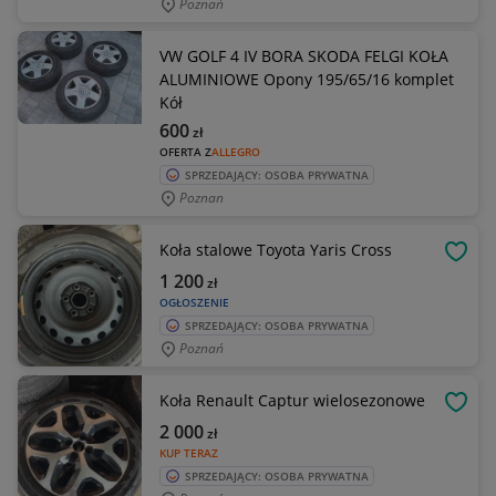
Poznań
VW GOLF 4 IV BORA SKODA FELGI KOŁA
ALUMINIOWE Opony 195/65/16 komplet
Kół
600
zł
OFERTA Z
ALLEGRO
SPRZEDAJĄCY: OSOBA PRYWATNA
Poznan
Koła stalowe Toyota Yaris Cross
OBSE
1 200
zł
OGŁOSZENIE
SPRZEDAJĄCY: OSOBA PRYWATNA
Poznań
Koła Renault Captur wielosezonowe
OBSE
2 000
zł
KUP TERAZ
SPRZEDAJĄCY: OSOBA PRYWATNA