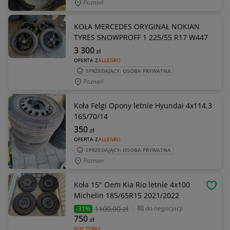
Poznań
KOŁA MERCEDES ORYGINAŁ NOKIAN
TYRES SNOWPROFF 1 225/55 R17 W447
3 300
zł
OFERTA Z
ALLEGRO
SPRZEDAJĄCY: OSOBA PRYWATNA
Poznań
Koła Felgi Opony letnie Hyundai 4x114.3
165/70/14
350
zł
OFERTA Z
ALLEGRO
SPRZEDAJĄCY: OSOBA PRYWATNA
Poznan
Koła 15" Oem Kia Rio letnie 4x100
OBSE
Michelin 185/65R15 2021/2022
1100
,00 zł
do negocjacji
-31%
750
zł
KUP TERAZ