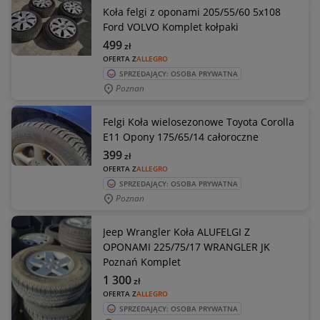
Koła felgi z oponami 205/55/60 5x108
Ford VOLVO Komplet kołpaki
499
zł
OFERTA Z
ALLEGRO
SPRZEDAJĄCY: OSOBA PRYWATNA
Poznan
Felgi Koła wielosezonowe Toyota Corolla
E11 Opony 175/65/14 całoroczne
399
zł
OFERTA Z
ALLEGRO
SPRZEDAJĄCY: OSOBA PRYWATNA
Poznan
Jeep Wrangler Koła ALUFELGI Z
OPONAMI 225/75/17 WRANGLER JK
Poznań Komplet
1 300
zł
OFERTA Z
ALLEGRO
SPRZEDAJĄCY: OSOBA PRYWATNA