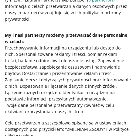
Przydatne informacje
Informacja o celach przetwarzania danych osobowych przez
naszych partnerów znajduje się w ich politykach ochrony
prywatności.
Jak to działa
Napisz do nas
My i nasi partnerzy możemy przetwarzać dane personalne
w celach:
Allegro Gadane dla sprzedających
Przechowywanie informacji na urządzeniu lub dostęp do
Allegro Gadane dla kupujących
nich
.
Spersonalizowane reklamy i treści, pomiar reklam i
treści, badanie odbiorców i ulepszanie usług
.
Zapewnienie
Mapa miejscowości
bezpieczeństwa, zapobieganie oszustwom i naprawianie
błędów
.
Dostarczanie i prezentowanie reklam i treści
.
Informacje prawne
Zapisanie decyzji dotyczących prywatności oraz informowanie
o nich
.
Dopasowanie i łączenie danych z innych źródeł
.
Regulamin
Łączenie różnych urządzeń
.
Identyfikacja urządzeń na
podstawie informacji przesyłanych automatycznie
.
Polityka plików "cookies"
Twoje dane personalne przetwarzamy również w celu
ułatwiania korzystania z naszych stron
Ustawienia plików "cookies"
Cele przetwarzania szczegółowo opisane są w ustawieniach
Udostępnianie lokalizacji
dostępnych pod przyciskiem: “ZMIENIAM ZGODY” i w Polityce
Informacje dla Aktu o Usługach Cyfrowych
plików cookies.