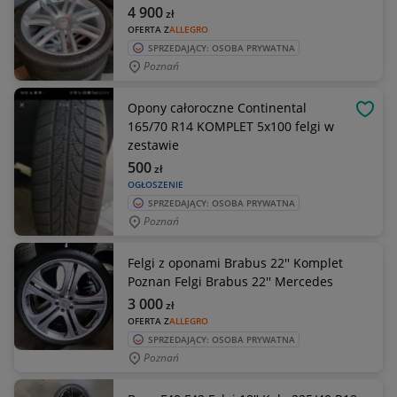
4 900
zł
OFERTA Z
ALLEGRO
SPRZEDAJĄCY: OSOBA PRYWATNA
Poznań
Opony całoroczne Continental
OBSE
165/70 R14 KOMPLET 5x100 felgi w
zestawie
500
zł
OGŁOSZENIE
SPRZEDAJĄCY: OSOBA PRYWATNA
Poznań
Felgi z oponami Brabus 22'' Komplet
Poznan Felgi Brabus 22'' Mercedes
3 000
zł
OFERTA Z
ALLEGRO
SPRZEDAJĄCY: OSOBA PRYWATNA
Poznań