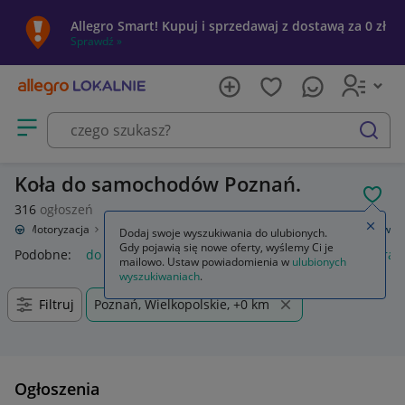
Allegro Smart! Kupuj i sprzedawaj z dostawą za 0 zł
Sprawdź »
Otwórz menu z kategoriami
szukaj
Koła do samochodów Poznań.
POL
316
ogłoszeń
Zamkn
nie
Motoryzacja
Opony i felgi
Koła (felgi z oponami)
Do samochodów
Dodaj swoje wyszukiwania do ulubionych.
Gdy pojawią się nowe oferty, wyślemy Ci je
Podobne:
do samochodów
gaśnica samochodowa
kamera 
mailowo. Ustaw powiadomienia w
ulubionych
wyszukiwaniach
.
Filtruj
Poznań, Wielkopolskie, +0 km
Ogłoszenia