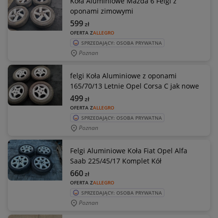
Koła Aluminiowe Mazda 6 Felgi z
oponami zimowymi
599
zł
OFERTA Z
ALLEGRO
SPRZEDAJĄCY: OSOBA PRYWATNA
Poznan
felgi Koła Aluminiowe z oponami
165/70/13 Letnie Opel Corsa C jak nowe
499
zł
OFERTA Z
ALLEGRO
SPRZEDAJĄCY: OSOBA PRYWATNA
Poznan
Felgi Aluminiowe Koła Fiat Opel Alfa
Saab 225/45/17 Komplet Kół
660
zł
OFERTA Z
ALLEGRO
SPRZEDAJĄCY: OSOBA PRYWATNA
Poznan