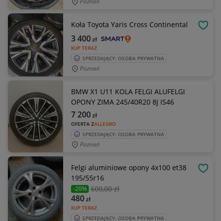
Poznań
Koła Toyota Yaris Cross Continental
OBSE
3 400
zł
KUP TERAZ
SPRZEDAJĄCY: OSOBA PRYWATNA
Poznań
BMW X1 U11 KOLA FELGI ALUFELGI
OPONY ZIMA 245/40R20 8J IS46
7 200
zł
OFERTA Z
ALLEGRO
SPRZEDAJĄCY: OSOBA PRYWATNA
Poznań
Felgi aluminiowe opony 4x100 et38
OBSE
195/55r16
600
,00 zł
-20%
480
zł
KUP TERAZ
SPRZEDAJĄCY: OSOBA PRYWATNA