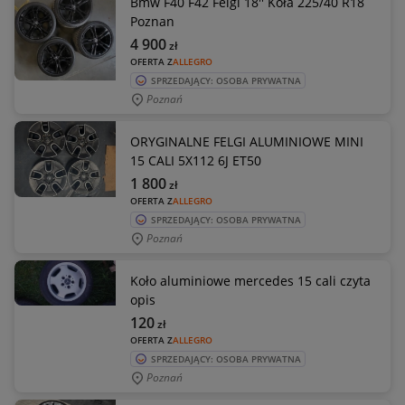
Bmw F40 F42 Felgi 18'' Koła 225/40 R18
Poznan
4 900
zł
OFERTA Z
ALLEGRO
SPRZEDAJĄCY: OSOBA PRYWATNA
Poznań
ORYGINALNE FELGI ALUMINIOWE MINI
15 CALI 5X112 6J ET50
1 800
zł
OFERTA Z
ALLEGRO
SPRZEDAJĄCY: OSOBA PRYWATNA
Poznań
Koło aluminiowe mercedes 15 cali czyta
opis
120
zł
OFERTA Z
ALLEGRO
SPRZEDAJĄCY: OSOBA PRYWATNA
Poznań