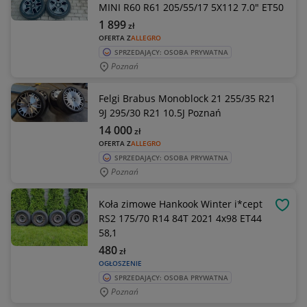
MINI R60 R61 205/55/17 5X112 7.0" ET50
1 899
zł
OFERTA Z
ALLEGRO
SPRZEDAJĄCY: OSOBA PRYWATNA
Poznań
Felgi Brabus Monoblock 21 255/35 R21
9J 295/30 R21 10.5J Poznań
14 000
zł
OFERTA Z
ALLEGRO
SPRZEDAJĄCY: OSOBA PRYWATNA
Poznań
Koła zimowe Hankook Winter i*cept
OBSE
RS2 175/70 R14 84T 2021 4x98 ET44
58,1
480
zł
OGŁOSZENIE
SPRZEDAJĄCY: OSOBA PRYWATNA
Poznań