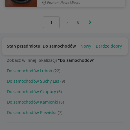
Poznań, Nowe Miasto
Wybierz stronę:
Następna strona
z
6
Stan przedmiotu: Do samochodów
Nowy
Bardzo dobry
U
Zobacz w innej lokalizacji
"Do samochodów"
Do samochodów Luboń
(22)
Do samochodów Suchy Las
(9)
Do samochodów Czapury
(6)
Do samochodów Kamionki
(8)
Do samochodów Plewiska
(7)