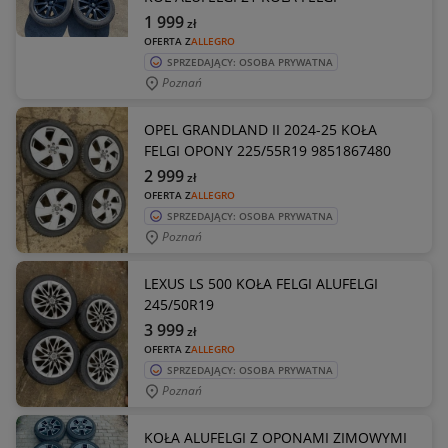
1 999
zł
OFERTA Z
ALLEGRO
SPRZEDAJĄCY: OSOBA PRYWATNA
Poznań
OPEL GRANDLAND II 2024-25 KOŁA
FELGI OPONY 225/55R19 9851867480
2 999
zł
OFERTA Z
ALLEGRO
SPRZEDAJĄCY: OSOBA PRYWATNA
Poznań
LEXUS LS 500 KOŁA FELGI ALUFELGI
245/50R19
3 999
zł
OFERTA Z
ALLEGRO
SPRZEDAJĄCY: OSOBA PRYWATNA
Poznań
KOŁA ALUFELGI Z OPONAMI ZIMOWYMI