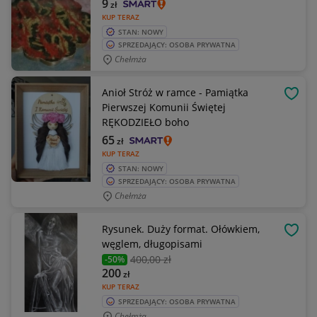
9
zł
KUP TERAZ
STAN: NOWY
SPRZEDAJĄCY: OSOBA PRYWATNA
Chełmża
Anioł Stróż w ramce - Pamiątka
OBSE
Pierwszej Komunii Świętej
RĘKODZIEŁO boho
65
zł
KUP TERAZ
STAN: NOWY
SPRZEDAJĄCY: OSOBA PRYWATNA
Chełmża
Rysunek. Duży format. Ołówkiem,
OBSE
węglem, długopisami
400
,00 zł
-50%
200
zł
KUP TERAZ
SPRZEDAJĄCY: OSOBA PRYWATNA
Chełmża