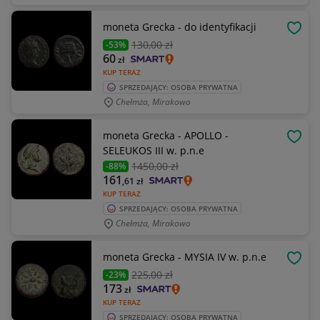
moneta Grecka - do identyfikacji
OBSE
130
,00 zł
-53%
60
zł
KUP TERAZ
SPRZEDAJĄCY: OSOBA PRYWATNA
Chełmża, Mirakowo
moneta Grecka - APOLLO -
OBSE
SELEUKOS III w. p.n.e
1450
,00 zł
-88%
161
,61
zł
KUP TERAZ
SPRZEDAJĄCY: OSOBA PRYWATNA
Chełmża, Mirakowo
moneta Grecka - MYSIA IV w. p.n.e
OBSE
225
,00 zł
-23%
173
zł
KUP TERAZ
SPRZEDAJĄCY: OSOBA PRYWATNA