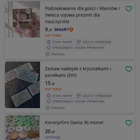
Podziękowanie dla gości / klientów /
OBSE
świeca sojowa prezent dla
nauczyciela
9
zł
KUP TERAZ
STAN: NOWY
CZĘSTO SPRZEDAJE
SPRZEDAJĄCY: OSOBA PRYWATNA
Chełmża
Zestaw naklejek z kryształkami i
OBSE
perełkami (DIY)
15
zł
KUP TERAZ
STAN: NOWY
CZĘSTO SPRZEDAJE
SPRZEDAJĄCY: OSOBA PRYWATNA
Chełmża
Korony/Ore Dania 36 monet
OBSE
20
zł
LICYTACJA