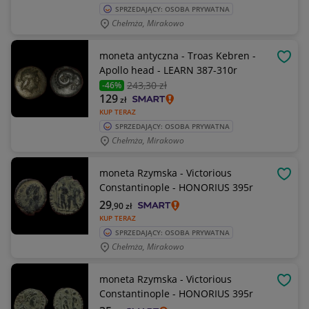
SPRZEDAJĄCY: OSOBA PRYWATNA
Chełmża, Mirakowo
moneta antyczna - Troas Kebren -
OBSE
Apollo head - LEARN 387-310r
243
,30 zł
-46%
129
zł
KUP TERAZ
SPRZEDAJĄCY: OSOBA PRYWATNA
Chełmża, Mirakowo
moneta Rzymska - Victorious
OBSE
Constantinople - HONORIUS 395r
29
,90
zł
KUP TERAZ
SPRZEDAJĄCY: OSOBA PRYWATNA
Chełmża, Mirakowo
moneta Rzymska - Victorious
OBSE
Constantinople - HONORIUS 395r