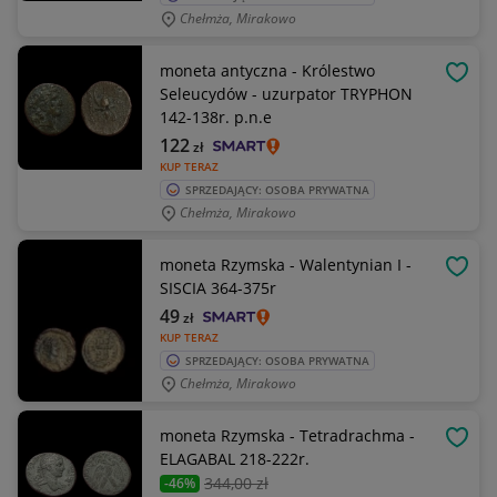
Chełmża, Mirakowo
moneta antyczna - Królestwo
OBSE
Seleucydów - uzurpator TRYPHON
142-138r. p.n.e
122
zł
KUP TERAZ
SPRZEDAJĄCY: OSOBA PRYWATNA
Chełmża, Mirakowo
moneta Rzymska - Walentynian I -
OBSE
SISCIA 364-375r
49
zł
KUP TERAZ
SPRZEDAJĄCY: OSOBA PRYWATNA
Chełmża, Mirakowo
moneta Rzymska - Tetradrachma -
OBSE
ELAGABAL 218-222r.
344
,00 zł
-46%