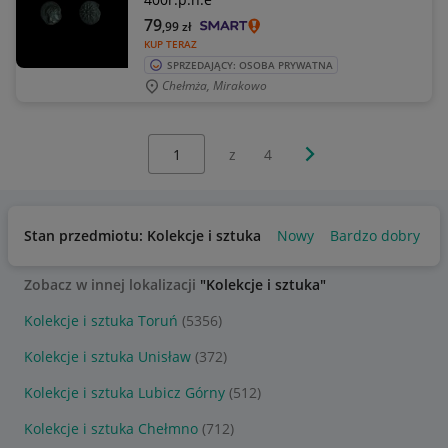
79
,99
zł
KUP TERAZ
SPRZEDAJĄCY: OSOBA PRYWATNA
Chełmża, Mirakowo
Wybierz stronę:
Następna strona
z
4
Stan przedmiotu: Kolekcje i sztuka
Nowy
Bardzo dobry
U
Zobacz w innej lokalizacji
"Kolekcje i sztuka"
Kolekcje i sztuka Toruń
(5356)
Kolekcje i sztuka Unisław
(372)
Kolekcje i sztuka Lubicz Górny
(512)
Kolekcje i sztuka Chełmno
(712)