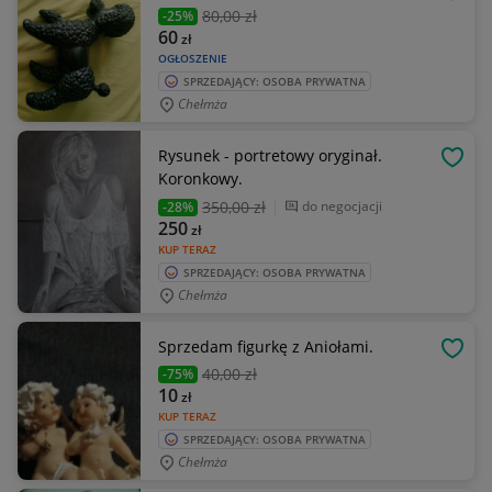
OBSE
80
,00 zł
-25%
60
zł
OGŁOSZENIE
SPRZEDAJĄCY: OSOBA PRYWATNA
Chełmża
Rysunek - portretowy oryginał.
OBSE
Koronkowy.
350
,00 zł
do negocjacji
-28%
250
zł
KUP TERAZ
SPRZEDAJĄCY: OSOBA PRYWATNA
Chełmża
Sprzedam figurkę z Aniołami.
OBSE
40
,00 zł
-75%
10
zł
KUP TERAZ
SPRZEDAJĄCY: OSOBA PRYWATNA
Chełmża