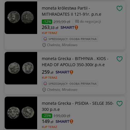
moneta królestwa Partii -
OBSE
MITHRADATES II 121-91r. p.n.e
299
,99 zł
do negocjacji
-12%
263
,33
zł
KUP TERAZ
SPRZEDAJĄCY: OSOBA PRYWATNA
Chełmża, Mirakowo
moneta Grecka - BITHYNIA . KIOS -
OBSE
HEAD OF APOLLO 350-300r.p.n.e
259
zł
KUP TERAZ
SPRZEDAJĄCY: OSOBA PRYWATNA
Chełmża, Mirakowo
moneta Grecka - PISIDIA - SELGE 350-
OBSE
300 p.n.e
199
,00 zł
-25%
149
zł
KUP TERAZ