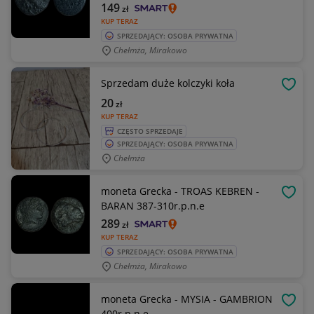
149
zł
KUP TERAZ
SPRZEDAJĄCY: OSOBA PRYWATNA
Chełmża, Mirakowo
Sprzedam duże kolczyki koła
OBSE
20
zł
KUP TERAZ
CZĘSTO SPRZEDAJE
SPRZEDAJĄCY: OSOBA PRYWATNA
Chełmża
moneta Grecka - TROAS KEBREN -
OBSE
BARAN 387-310r.p.n.e
289
zł
KUP TERAZ
SPRZEDAJĄCY: OSOBA PRYWATNA
Chełmża, Mirakowo
moneta Grecka - MYSIA - GAMBRION
OBSE
400r.p.n.e