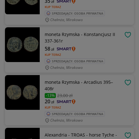
35
zł
KUP TERAZ
SPRZEDAJĄCY: OSOBA PRYWATNA
Chełmża, Mirakowo
moneta Rzymska - Konstancjusz II
OBSE
337-361r
58
zł
KUP TERAZ
SPRZEDAJĄCY: OSOBA PRYWATNA
Chełmża, Mirakowo
moneta Rzymska - Arcadius 395–
OBSE
408r
23
,00 zł
-13%
20
zł
KUP TERAZ
SPRZEDAJĄCY: OSOBA PRYWATNA
Chełmża, Mirakowo
Alexandria - TROAS - horse Tyche -
OBSE