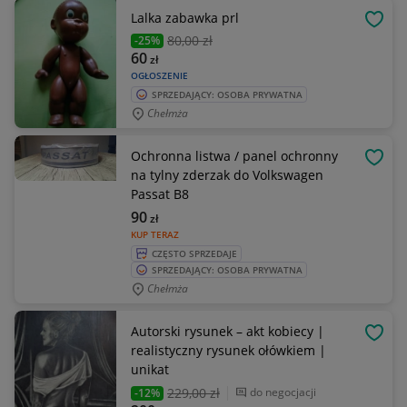
Lalka zabawka prl
OBSE
80
,00 zł
-25%
60
zł
OGŁOSZENIE
SPRZEDAJĄCY: OSOBA PRYWATNA
Chełmża
Ochronna listwa / panel ochronny
OBSE
na tylny zderzak do Volkswagen
Passat B8
90
zł
KUP TERAZ
CZĘSTO SPRZEDAJE
SPRZEDAJĄCY: OSOBA PRYWATNA
Chełmża
Autorski rysunek – akt kobiecy |
OBSE
realistyczny rysunek ołówkiem |
unikat
229
,00 zł
do negocjacji
-12%