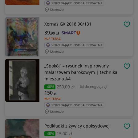
SPRZEDAJĄCY: OSOBA PRYWATNA
Chełmża
Xernas GX 2018 90/131
OBSE
39
,99
zł
KUP TERAZ
SPRZEDAJĄCY: OSOBA PRYWATNA
Chełmża
„Spokój” – rysunek inspirowany
OBSE
malarstwem barokowym | technika
mieszana A4
250
,00 zł
do negocjacji
-40%
150
zł
KUP TERAZ
SPRZEDAJĄCY: OSOBA PRYWATNA
Chełmża
Podkładki z żywicy epoksydowej
OBSE
15
,00 zł
-40%