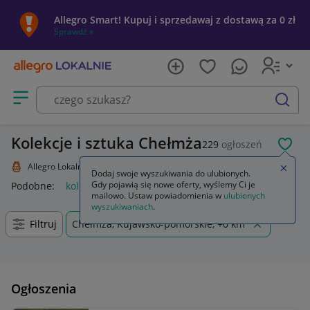
Allegro Smart! Kupuj i sprzedawaj z dostawą za 0 zł
Sprawdź »
Otwórz menu z kategoriami
szukaj
Kolekcje i sztuka Chełmża
229
ogłoszeń
POL
Allegro Lokalnie
Kolekcje i sztuka
Zamkn
Dodaj swoje wyszukiwania do ulubionych.
Gdy pojawią się nowe oferty, wyślemy Ci je
Podobne:
kolekcje i sztuka
mailowo. Ustaw powiadomienia w
ulubionych
wyszukiwaniach
.
Filtruj
Chełmża, Kujawsko-pomorskie, +0 km
Ogłoszenia