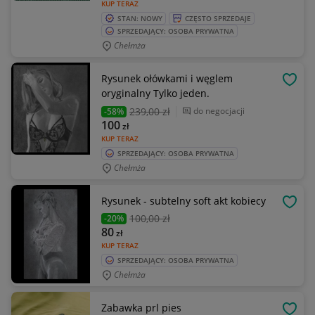
KUP TERAZ
STAN: NOWY
CZĘSTO SPRZEDAJE
SPRZEDAJĄCY: OSOBA PRYWATNA
Chełmża
Rysunek ołówkami i węglem
OBSE
oryginalny Tylko jeden.
239
,00 zł
do negocjacji
-58%
100
zł
KUP TERAZ
SPRZEDAJĄCY: OSOBA PRYWATNA
Chełmża
Rysunek - subtelny soft akt kobiecy
OBSE
100
,00 zł
-20%
80
zł
KUP TERAZ
SPRZEDAJĄCY: OSOBA PRYWATNA
Chełmża
Zabawka prl pies