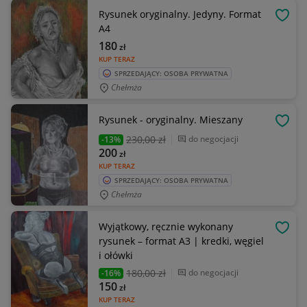
Rysunek oryginalny. Jedyny. Format
OBSE
A4
180
zł
KUP TERAZ
SPRZEDAJĄCY: OSOBA PRYWATNA
Chełmża
Rysunek - oryginalny. Mieszany
OBSE
230
,00 zł
do negocjacji
-13%
200
zł
KUP TERAZ
SPRZEDAJĄCY: OSOBA PRYWATNA
Chełmża
Wyjątkowy, ręcznie wykonany
OBSE
rysunek – format A3 | kredki, węgiel
i ołówki
180
,00 zł
do negocjacji
-16%
150
zł
KUP TERAZ