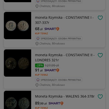
SPRZEDAJĄCY: OSOBA PRYWATNA
Chełmża, Mirakowo
moneta Rzymska - CONSTANTINE I -
OBSE
307-337r
68
zł
KUP TERAZ
SPRZEDAJĄCY: OSOBA PRYWATNA
Chełmża, Mirakowo
moneta Rzymska - CONSTANTINE II -
OBSE
LONDRES 321r
127
,99 zł
-28%
91
zł
KUP TERAZ
SPRZEDAJĄCY: OSOBA PRYWATNA
Chełmża, Mirakowo
Moneta Rzymska - WALENS 364-378r
OBSE
89
,99
zł
KUP TERAZ