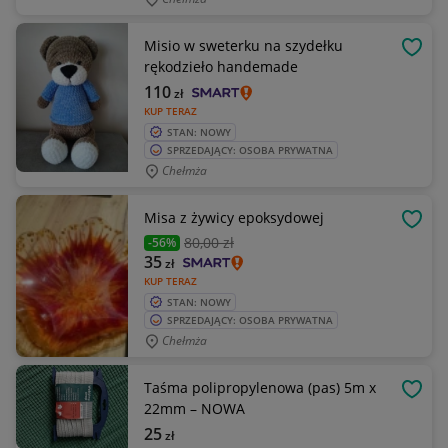
Misio w sweterku na szydełku
OBSE
rękodzieło handemade
110
zł
KUP TERAZ
STAN: NOWY
SPRZEDAJĄCY: OSOBA PRYWATNA
Chełmża
Misa z żywicy epoksydowej
OBSE
80
,00 zł
-56%
35
zł
KUP TERAZ
STAN: NOWY
SPRZEDAJĄCY: OSOBA PRYWATNA
Chełmża
Taśma polipropylenowa (pas) 5m x
OBSE
22mm – NOWA
25
zł