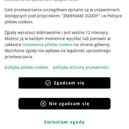
Cele przetwarzania szczegółowo opisane są w ustawieniach
Udostępnianie lokalizacji
dostępnych pod przyciskiem: “ZMIENIAM ZGODY” i w Polityce
Informacje dla Aktu o Usługach Cyfrowych
plików cookies.
Zgodę wyrażasz dobrowolnie i jest ważna 12 miesięcy.
Pobierz aplikację
Możesz ją w każdym momencie wycofać lub ponowić w
zakładce
Ustawienia plików cookies
na stronie głównej.
Wycofanie zgody nie wpływa na legalność uprzedniego
przetwarzania.
polityka plików cookies
polityka ochrony prywatności
Zgadzam się
Nie zgadzam się
Korzystanie z serwisu oznacza akceptację
regulaminu
.
Zmieniam zgody