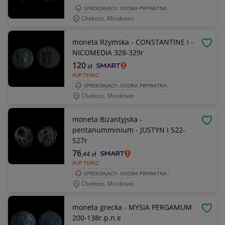
SPRZEDAJĄCY: OSOBA PRYWATNA
Chełmża, Mirakowo
moneta Rzymska - CONSTANTINE I -
OBSE
NICOMEDIA 328-329r
120
zł
KUP TERAZ
SPRZEDAJĄCY: OSOBA PRYWATNA
Chełmża, Mirakowo
moneta Bizantyjska -
OBSE
pentanumminium - JUSTYN I 522-
527r
76
,44
zł
KUP TERAZ
SPRZEDAJĄCY: OSOBA PRYWATNA
Chełmża, Mirakowo
moneta grecka - MYSIA PERGAMUM
OBSE
200-138r.p.n.e