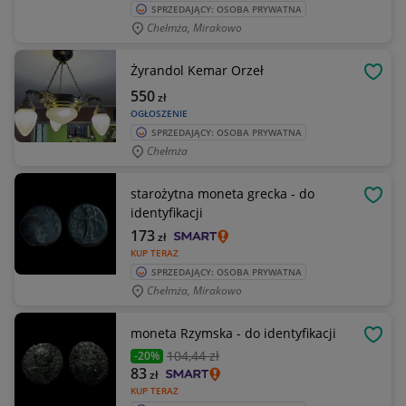
SPRZEDAJĄCY: OSOBA PRYWATNA
Chełmża, Mirakowo
Żyrandol Kemar Orzeł
OBSE
550
zł
OGŁOSZENIE
SPRZEDAJĄCY: OSOBA PRYWATNA
Chełmża
starożytna moneta grecka - do
OBSE
identyfikacji
173
zł
KUP TERAZ
SPRZEDAJĄCY: OSOBA PRYWATNA
Chełmża, Mirakowo
moneta Rzymska - do identyfikacji
OBSE
104
,44 zł
-20%
83
zł
KUP TERAZ