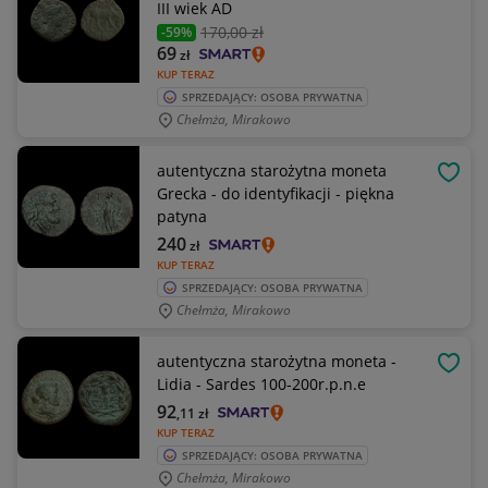
III wiek AD
170
,00 zł
-59%
69
zł
KUP TERAZ
SPRZEDAJĄCY: OSOBA PRYWATNA
Chełmża, Mirakowo
autentyczna starożytna moneta
OBSE
Grecka - do identyfikacji - piękna
patyna
240
zł
KUP TERAZ
SPRZEDAJĄCY: OSOBA PRYWATNA
Chełmża, Mirakowo
autentyczna starożytna moneta -
OBSE
Lidia - Sardes 100-200r.p.n.e
92
,11
zł
KUP TERAZ
SPRZEDAJĄCY: OSOBA PRYWATNA
Chełmża, Mirakowo