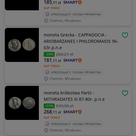
185
,11
zł
KUP TERAZ
SPRZEDAJĄCY: OSOBA PRYWATNA
Chełmża, Mirakowo
moneta Grecka - CAPPADOCIA -
OBSE
ARIOBARZANES I PHILOROMAIOS 96-
63r.p.n.e
260
,21 zł
-30%
181
,11
zł
KUP TERAZ
SPRZEDAJĄCY: OSOBA PRYWATNA
Chełmża, Mirakowo
moneta królestwa Partii -
OBSE
MITHRADATES III 87-80r. p.n.e
599
,99 zł
-55%
268
,11
zł
KUP TERAZ
SPRZEDAJĄCY: OSOBA PRYWATNA
Chełmża, Mirakowo