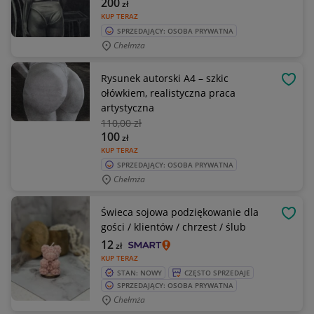
200
zł
KUP TERAZ
SPRZEDAJĄCY: OSOBA PRYWATNA
Chełmża
Rysunek autorski A4 – szkic
OBSE
ołówkiem, realistyczna praca
artystyczna
110
,00 zł
100
zł
KUP TERAZ
SPRZEDAJĄCY: OSOBA PRYWATNA
Chełmża
Świeca sojowa podziękowanie dla
OBSE
gości / klientów / chrzest / ślub
12
zł
KUP TERAZ
STAN: NOWY
CZĘSTO SPRZEDAJE
SPRZEDAJĄCY: OSOBA PRYWATNA
Chełmża