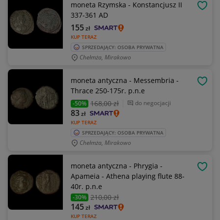
moneta Rzymska - Konstancjusz II
OBSE
337-361 AD
155
zł
KUP TERAZ
SPRZEDAJĄCY: OSOBA PRYWATNA
Chełmża, Mirakowo
moneta antyczna - Messembria -
OBSE
Thrace 250-175r. p.n.e
168
,00 zł
do negocjacji
-50%
83
zł
KUP TERAZ
SPRZEDAJĄCY: OSOBA PRYWATNA
Chełmża, Mirakowo
moneta antyczna - Phrygia -
OBSE
Apameia - Athena playing flute 88-
40r. p.n.e
210
,00 zł
-30%
145
zł
KUP TERAZ