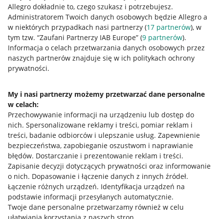
Allegro dokładnie to, czego szukasz i potrzebujesz.
Administratorem Twoich danych osobowych będzie Allegro a
w niektórych przypadkach nasi partnerzy (
17
partnerów
), w
tym tzw. “Zaufani Partnerzy IAB Europe” (
9
partnerów
).
Przydatne informacje
Informacja o celach przetwarzania danych osobowych przez
naszych partnerów znajduje się w ich politykach ochrony
prywatności.
Jak to działa
Napisz do nas
My i nasi partnerzy możemy przetwarzać dane personalne
w celach:
Allegro Gadane dla sprzedających
Przechowywanie informacji na urządzeniu lub dostęp do
Allegro Gadane dla kupujących
nich
.
Spersonalizowane reklamy i treści, pomiar reklam i
treści, badanie odbiorców i ulepszanie usług
.
Zapewnienie
Mapa miejscowości
bezpieczeństwa, zapobieganie oszustwom i naprawianie
błędów
.
Dostarczanie i prezentowanie reklam i treści
.
Informacje prawne
Zapisanie decyzji dotyczących prywatności oraz informowanie
o nich
.
Dopasowanie i łączenie danych z innych źródeł
.
Regulamin
Łączenie różnych urządzeń
.
Identyfikacja urządzeń na
podstawie informacji przesyłanych automatycznie
.
Polityka plików "cookies"
Twoje dane personalne przetwarzamy również w celu
ułatwiania korzystania z naszych stron
Ustawienia plików "cookies"