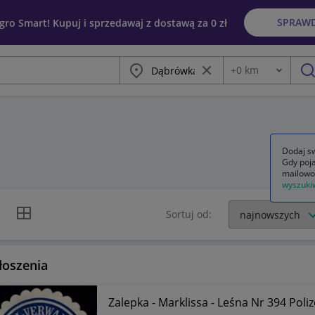
SPRAW
egro Smart! Kupuj i sprzedawaj z dostawą za 0 zł
Miasto
Wyczyść frazę
+
0
km
Odległość
szu
Dodaj sw
Gdy poja
mailowo
wyszuki
k listy
Widok siatki
Sortuj od:
łoszenia
Zalepka - Marklissa - Leśna Nr 3