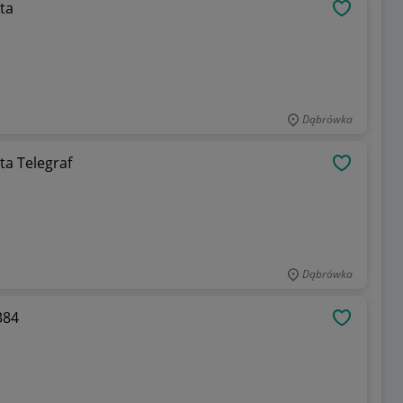
 Poczta
OBSERWU
Dąbrówka
ec Nr 385 Poczta Telegraf
OBSERWU
Dąbrówka
384
OBSERWU