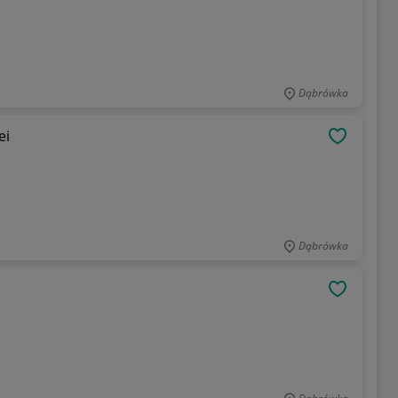
Dąbrówka
93 Polizei
OBSERWU
Dąbrówka
OBSERWU