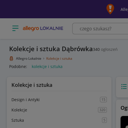
All
Otwórz menu z kategoriami
Kolekcje i sztuka Dąbrówka
340
ogłoszeń
Allegro Lokalnie
Kolekcje i sztuka
Podobne:
kolekcje i sztuka
Kolekcje i sztuka
Wido
Design i Antyki
15
Og
Kolekcje
320
Sztuka
5