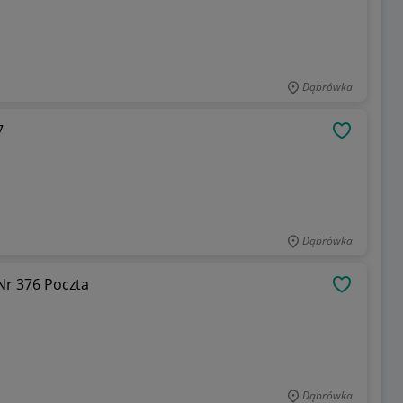
Dąbrówka
377
OBSERWU
Dąbrówka
lepki - Warmbrunn - Cieplice Śląskie Nr 376 Poczta
OBSERWU
Dąbrówka