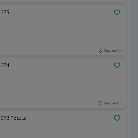
d Pomer. - Stargard Nr 375
OBSERWU
Dąbrówka
d Pomer. - Stargard Nr 374
OBSERWU
Dąbrówka
 Stargard Pomer. - Stargard Nr 373 Poczta
OBSERWU