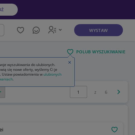
DŹ
WYSTAW
kaj
POLUB WYSZUKIWANIE
Zamknij wskazówkę
oje wyszukiwania do ulubionych.
wią się nowe oferty, wyślemy Ci je
. Ustaw powiadomienia w
ulubionych
waniach
.
Wybierz stronę:
Następna 
z
6
94 Polizei
OBSERWU