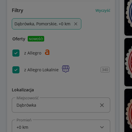
Filtry
Wyczyść
Dąbrówka, Pomorskie, +0 km
Oferty
NOWOŚĆ!
z Allegro
z Allegro Lokalnie
340
Lokalizacja
Miejscowość
Promień