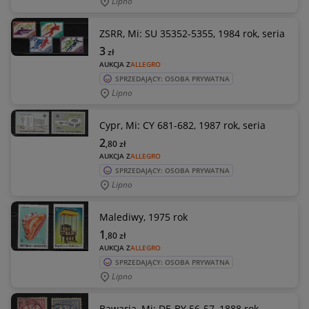
Lipno
ZSRR, Mi: SU 35352-5355, 1984 rok, seria
3
zł
AUKCJA Z
ALLEGRO
SPRZEDAJĄCY: OSOBA PRYWATNA
Lipno
Cypr, Mi: CY 681-682, 1987 rok, seria
2
,80
zł
AUKCJA Z
ALLEGRO
SPRZEDAJĄCY: OSOBA PRYWATNA
Lipno
Malediwy, 1975 rok
1
,80
zł
AUKCJA Z
ALLEGRO
SPRZEDAJĄCY: OSOBA PRYWATNA
Lipno
Bawaria, Mi: DE-BY 56-57, 1888 rok