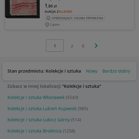
1
,80
zł
AUKCJA Z
ALLEGRO
SPRZEDAJĄCY: OSOBA PRYWATNA
Lipno
Wybierz stronę:
Następna strona
z
6
Stan przedmiotu: Kolekcje i sztuka
Nowy
Bardzo dobry
U
Zobacz w innej lokalizacji
"Kolekcje i sztuka"
Kolekcje i sztuka Włocławek
(5543)
Kolekcje i sztuka Lubień Kujawski
(985)
Kolekcje i sztuka Lubicz Górny
(514)
Kolekcje i sztuka Brodnica
(1258)