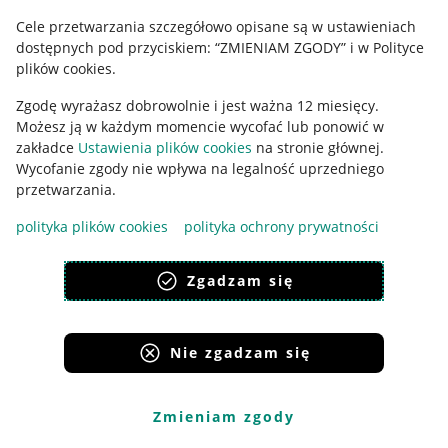
Cele przetwarzania szczegółowo opisane są w ustawieniach
Udostępnianie lokalizacji
dostępnych pod przyciskiem: “ZMIENIAM ZGODY” i w Polityce
Informacje dla Aktu o Usługach Cyfrowych
plików cookies.
Zgodę wyrażasz dobrowolnie i jest ważna 12 miesięcy.
Pobierz aplikację
Możesz ją w każdym momencie wycofać lub ponowić w
zakładce
Ustawienia plików cookies
na stronie głównej.
Wycofanie zgody nie wpływa na legalność uprzedniego
przetwarzania.
polityka plików cookies
polityka ochrony prywatności
Zgadzam się
Nie zgadzam się
Korzystanie z serwisu oznacza akceptację
regulaminu
.
Zmieniam zgody