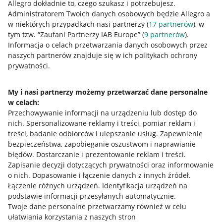
Allegro dokładnie to, czego szukasz i potrzebujesz.
Administratorem Twoich danych osobowych będzie Allegro a
w niektórych przypadkach nasi partnerzy (
17
partnerów
), w
tym tzw. “Zaufani Partnerzy IAB Europe” (
9
partnerów
).
Przydatne informacje
Informacja o celach przetwarzania danych osobowych przez
naszych partnerów znajduje się w ich politykach ochrony
prywatności.
Jak to działa
Napisz do nas
My i nasi partnerzy możemy przetwarzać dane personalne
w celach:
Allegro Gadane dla sprzedających
Przechowywanie informacji na urządzeniu lub dostęp do
Allegro Gadane dla kupujących
nich
.
Spersonalizowane reklamy i treści, pomiar reklam i
treści, badanie odbiorców i ulepszanie usług
.
Zapewnienie
Mapa miejscowości
bezpieczeństwa, zapobieganie oszustwom i naprawianie
błędów
.
Dostarczanie i prezentowanie reklam i treści
.
Informacje prawne
Zapisanie decyzji dotyczących prywatności oraz informowanie
o nich
.
Dopasowanie i łączenie danych z innych źródeł
.
Regulamin
Łączenie różnych urządzeń
.
Identyfikacja urządzeń na
podstawie informacji przesyłanych automatycznie
.
Polityka plików "cookies"
Twoje dane personalne przetwarzamy również w celu
ułatwiania korzystania z naszych stron
Ustawienia plików "cookies"