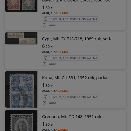
1
,80
zł
AUKCJA Z
ALLEGRO
SPRZEDAJĄCY: OSOBA PRYWATNA
Lipno
Cypr, Mi: CY 715-718, 1989 rok, seria
6
,20
zł
AUKCJA Z
ALLEGRO
SPRZEDAJĄCY: OSOBA PRYWATNA
Lipno
Kuba, Mi: CU 331, 1952 rok, parka
1
,80
zł
AUKCJA Z
ALLEGRO
SPRZEDAJĄCY: OSOBA PRYWATNA
Lipno
Grenada, Mi: GD 148, 1951 rok
1
,80
zł
AUKCJA Z
ALLEGRO