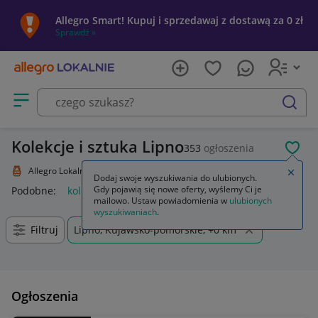
Allegro Smart! Kupuj i sprzedawaj z dostawą za 0 zł
Sprawdź »
Otwórz menu z kategoriami
szukaj
Kolekcje i sztuka Lipno
353
ogłoszenia
POL
Allegro Lokalnie
Kolekcje i sztuka
Zamkn
Dodaj swoje wyszukiwania do ulubionych.
Gdy pojawią się nowe oferty, wyślemy Ci je
Podobne:
kolekcje i sztuka
mailowo. Ustaw powiadomienia w
ulubionych
wyszukiwaniach
.
Filtruj
Lipno, Kujawsko-pomorskie, +0 km
Ogłoszenia