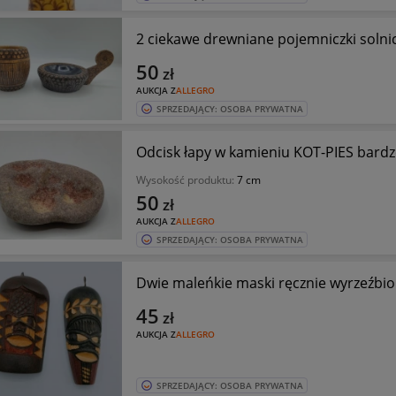
2 ciekawe drewniane pojemniczki solnic
50
zł
AUKCJA Z
ALLEGRO
SPRZEDAJĄCY: OSOBA PRYWATNA
Odcisk łapy w kamieniu KOT-PIES bardz
Wysokość produktu:
7 cm
50
zł
AUKCJA Z
ALLEGRO
SPRZEDAJĄCY: OSOBA PRYWATNA
Dwie maleńkie maski ręcznie wyrzeźbi
45
zł
AUKCJA Z
ALLEGRO
SPRZEDAJĄCY: OSOBA PRYWATNA