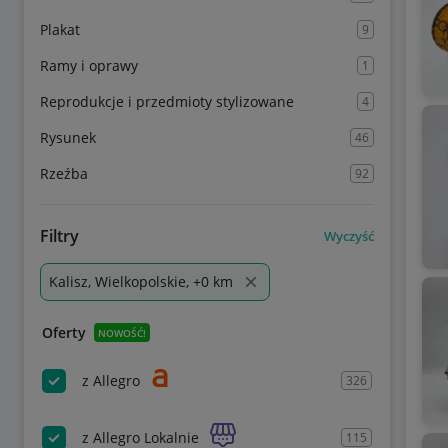
Plakat
9
Ramy i oprawy
1
Reprodukcje i przedmioty stylizowane
4
Rysunek
46
Rzeźba
92
Filtry
Wyczyść
Kalisz, Wielkopolskie, +0 km
Oferty
NOWOŚĆ!
z Allegro
326
z Allegro Lokalnie
115