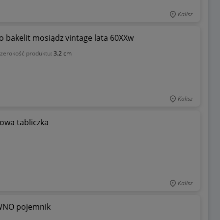
Kalisz
no bakelit mosiądz vintage lata 60XXw
zerokość produktu:
3.2 cm
Kalisz
owa tabliczka
Kalisz
WNO pojemnik