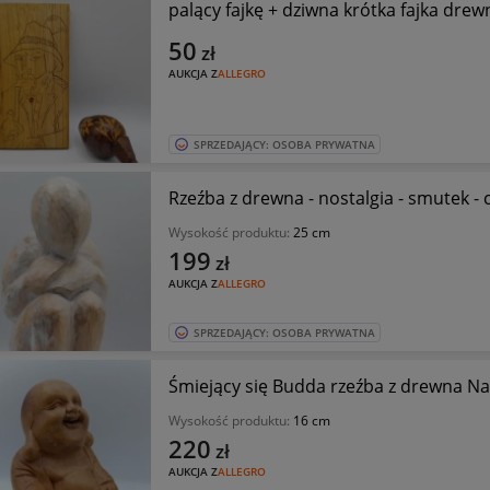
palący fajkę + dziwna krótka fajka drew
50
zł
AUKCJA Z
ALLEGRO
SPRZEDAJĄCY: OSOBA PRYWATNA
Rzeźba z drewna - nostalgia - smutek - 
Wysokość produktu:
25 cm
199
zł
AUKCJA Z
ALLEGRO
SPRZEDAJĄCY: OSOBA PRYWATNA
Śmiejący się Budda rzeźba z drewna Na
Wysokość produktu:
16 cm
220
zł
AUKCJA Z
ALLEGRO