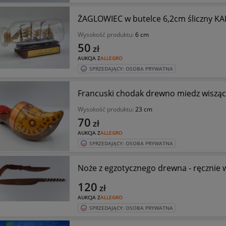
ŻAGLOWIEC w butelce 6,2cm śliczny KA
Wysokość produktu:
6 cm
50
zł
AUKCJA Z
ALLEGRO
SPRZEDAJĄCY: OSOBA PRYWATNA
Francuski chodak drewno miedz wiszący
Wysokość produktu:
23 cm
70
zł
AUKCJA Z
ALLEGRO
SPRZEDAJĄCY: OSOBA PRYWATNA
Noże z egzotycznego drewna - ręcznie 
120
zł
AUKCJA Z
ALLEGRO
SPRZEDAJĄCY: OSOBA PRYWATNA