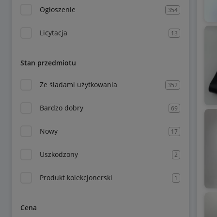
Ogłoszenie
354
Licytacja
13
Stan przedmiotu
Ze śladami użytkowania
352
Bardzo dobry
69
Nowy
17
Uszkodzony
2
Produkt kolekcjonerski
1
Cena