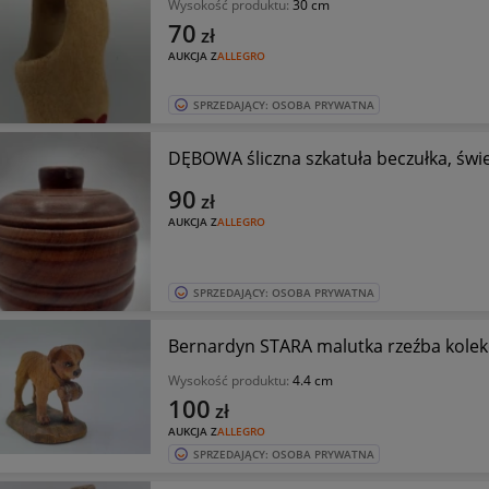
Wysokość produktu:
30 cm
70
zł
AUKCJA Z
ALLEGRO
SPRZEDAJĄCY: OSOBA PRYWATNA
DĘBOWA śliczna szkatuła beczułka, świet
90
zł
AUKCJA Z
ALLEGRO
SPRZEDAJĄCY: OSOBA PRYWATNA
Bernardyn STARA malutka rzeźba kolekc
Wysokość produktu:
4.4 cm
100
zł
AUKCJA Z
ALLEGRO
SPRZEDAJĄCY: OSOBA PRYWATNA