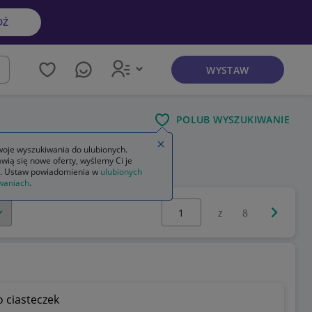
DŹ
WYSTAW
kaj
POLUB WYSZUKIWANIE
Zamknij wskazówkę
oje wyszukiwania do ulubionych.
wią się nowe oferty, wyślemy Ci je
 1 część 2
. Ustaw powiadomienia w
ulubionych
waniach
.
Wybierz stronę:
Następna 
z
8
 ciasteczek