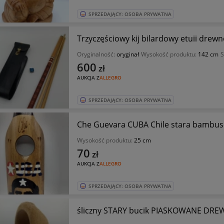
SPRZEDAJĄCY: OSOBA PRYWATNA
Trzyczęściowy kij bilardowy etuii drew
Oryginalność:
oryginał
Wysokość produktu:
142 cm
S
600
zł
AUKCJA Z
ALLEGRO
SPRZEDAJĄCY: OSOBA PRYWATNA
Che Guevara CUBA Chile stara bambus
Wysokość produktu:
25 cm
70
zł
AUKCJA Z
ALLEGRO
SPRZEDAJĄCY: OSOBA PRYWATNA
śliczny STARY bucik PIASKOWANE DRE