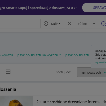
SPRAW
egro Smart! Kupuj i sprzedawaj z dostawą za 0 zł
Miasto
Wyczyść frazę
+
0
km
Odległość
szu
Dodaj sw
Gdy poja
ka wyrazu
język polski sztuka wyrazu 2
język polski sztuka wyrazu
mailowo
wyszuki
k listy
Widok siatki
Sortuj od:
łoszenia
2 stare rzeźbione drewniane foremki do