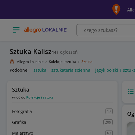
All
Otwórz menu z kategoriami
Sztuka Kalisz
441
ogłoszeń
Allegro Lokalnie
Kolekcje i sztuka
Sztuka
Podobne:
sztuka
sztukateria ścienna
język polski 1 sztu
Sztuka
Wido
wróć do
Kolekcje i sztuka
Fotografia
17
Og
Grafika
209
Malarstwo
63