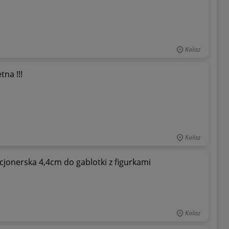
Kalisz
na !!!
Kalisz
jonerska 4,4cm do gablotki z figurkami
Kalisz