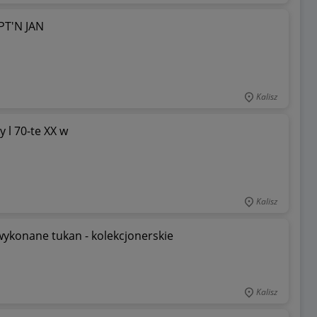
PT'N JAN
Kalisz
 l 70-te XX w
Kalisz
wykonane tukan - kolekcjonerskie
Kalisz