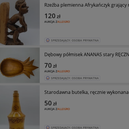
Rzeźba plemienna Afrykańczyk grając
120
zł
AUKCJA Z
ALLEGRO
SPRZEDAJĄCY: OSOBA PRYWATNA
Dębowy półmisek ANANAS stary RĘCZN
70
zł
AUKCJA Z
ALLEGRO
SPRZEDAJĄCY: OSOBA PRYWATNA
Starodawna butelka, ręcznie wykonana
50
zł
AUKCJA Z
ALLEGRO
SPRZEDAJĄCY: OSOBA PRYWATNA