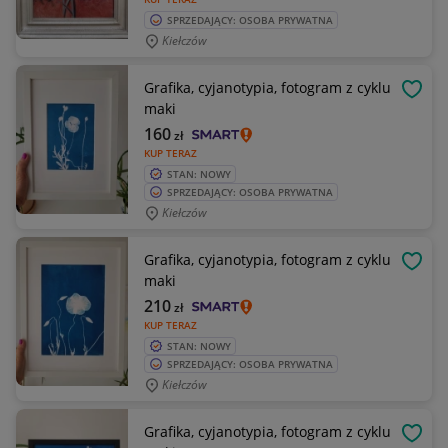
SPRZEDAJĄCY: OSOBA PRYWATNA
Kiełczów
Grafika, cyjanotypia, fotogram z cyklu
OBSE
maki
160
zł
KUP TERAZ
STAN: NOWY
SPRZEDAJĄCY: OSOBA PRYWATNA
Kiełczów
Grafika, cyjanotypia, fotogram z cyklu
OBSE
maki
210
zł
KUP TERAZ
STAN: NOWY
SPRZEDAJĄCY: OSOBA PRYWATNA
Kiełczów
Grafika, cyjanotypia, fotogram z cyklu
OBSE