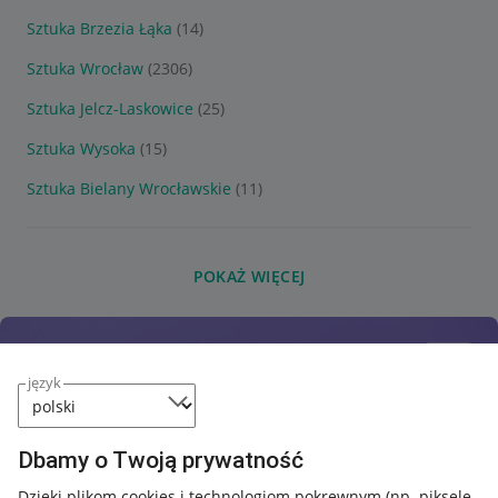
Sztuka Brzezia Łąka
(14)
Sztuka Wrocław
(2306)
Sztuka Jelcz-Laskowice
(25)
Sztuka Wysoka
(15)
Sztuka Bielany Wrocławskie
(11)
POKAŻ WIĘCEJ
język
Dbamy o Twoją prywatność
Dzięki plikom cookies i technologiom pokrewnym
(np. piksele,