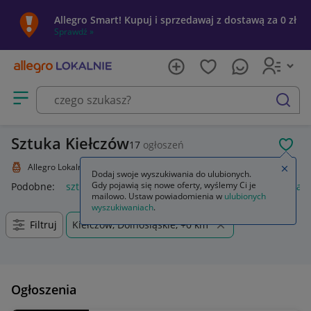
Allegro Smart! Kupuj i sprzedawaj z dostawą za 0 zł
Sprawdź »
Otwórz menu z kategoriami
szukaj
Sztuka Kiełczów
17
ogłoszeń
POL
Allegro Lokalnie
Kolekcje i sztuka
Sztuka
Zamkn
Dodaj swoje wyszukiwania do ulubionych.
Gdy pojawią się nowe oferty, wyślemy Ci je
Podobne:
sztuka
sztukateria ścienna
język polski 1 sztuka 
mailowo. Ustaw powiadomienia w
ulubionych
wyszukiwaniach
.
Filtruj
Kiełczów, Dolnośląskie, +0 km
Ogłoszenia