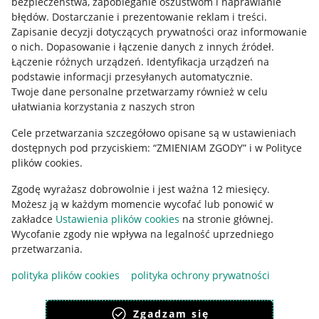
bezpieczeństwa, zapobieganie oszustwom i naprawianie
błędów
.
Dostarczanie i prezentowanie reklam i treści
.
Informacje prawne
Zapisanie decyzji dotyczących prywatności oraz informowanie
o nich
.
Dopasowanie i łączenie danych z innych źródeł
.
Regulamin
Łączenie różnych urządzeń
.
Identyfikacja urządzeń na
podstawie informacji przesyłanych automatycznie
.
Polityka plików "cookies"
Twoje dane personalne przetwarzamy również w celu
ułatwiania korzystania z naszych stron
Ustawienia plików "cookies"
Cele przetwarzania szczegółowo opisane są w ustawieniach
Udostępnianie lokalizacji
dostępnych pod przyciskiem: “ZMIENIAM ZGODY” i w Polityce
Informacje dla Aktu o Usługach Cyfrowych
plików cookies.
Zgodę wyrażasz dobrowolnie i jest ważna 12 miesięcy.
Pobierz aplikację
Możesz ją w każdym momencie wycofać lub ponowić w
zakładce
Ustawienia plików cookies
na stronie głównej.
Wycofanie zgody nie wpływa na legalność uprzedniego
przetwarzania.
polityka plików cookies
polityka ochrony prywatności
Zgadzam się