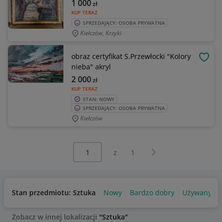
1 000
zł
KUP TERAZ
SPRZEDAJĄCY: OSOBA PRYWATNA
Kiełczów, Krzyki
obraz certyfikat S.Przewłocki "Kolory
OBSE
nieba" akryl
2 000
zł
KUP TERAZ
STAN: NOWY
SPRZEDAJĄCY: OSOBA PRYWATNA
Kiełczów
Wybierz stronę:
Następna strona
z
1
Stan przedmiotu: Sztuka
Nowy
Bardzo dobry
Używany
Zobacz w innej lokalizacji
"Sztuka"