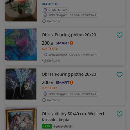
OGŁOSZENIE
STAN: NOWY
SPRZEDAJĄCY: OSOBA PRYWATNA
Kiełczów
Obraz Pouring płótno 20x20
OBSE
200
zł
KUP TERAZ
SPRZEDAJĄCY: OSOBA PRYWATNA
Kiełczów
Obraz Pouring płótno 20x20
OBSE
200
zł
KUP TERAZ
SPRZEDAJĄCY: OSOBA PRYWATNA
Kiełczów
Obraz olejny 50x40 cm. Wojciech
OBSE
Kossak - kopia
1500
,00 zł
-33%