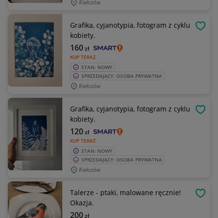
Kiełczów
Grafika, cyjanotypia, fotogram z cyklu
OBSE
kobiety.
160
zł
KUP TERAZ
STAN: NOWY
SPRZEDAJĄCY: OSOBA PRYWATNA
Kiełczów
Grafika, cyjanotypia, fotogram z cyklu
OBSE
kobiety.
120
zł
KUP TERAZ
STAN: NOWY
SPRZEDAJĄCY: OSOBA PRYWATNA
Kiełczów
Talerze - ptaki, malowane ręcznie!
OBSE
Okazja.
200
zł