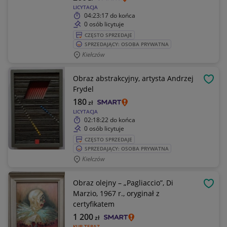
LICYTACJA
04:23:17
do końca
0 osób licytuje
CZĘSTO SPRZEDAJE
SPRZEDAJĄCY: OSOBA PRYWATNA
Kiełczów
Obraz abstrakcyjny, artysta Andrzej
OBSE
Frydel
180
zł
LICYTACJA
02:18:22
do końca
0 osób licytuje
CZĘSTO SPRZEDAJE
SPRZEDAJĄCY: OSOBA PRYWATNA
Kiełczów
Obraz olejny – „Pagliaccio”, Di
OBSE
Marzio, 1967 r., oryginał z
certyfikatem
1 200
zł
KUP TERAZ