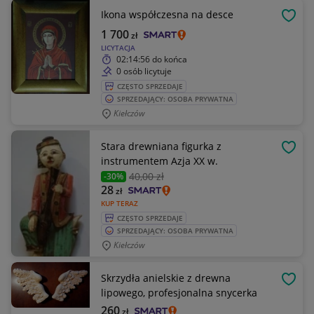
Ikona współczesna na desce
OBSE
1 700
zł
LICYTACJA
02:14:56
do końca
0 osób licytuje
CZĘSTO SPRZEDAJE
SPRZEDAJĄCY: OSOBA PRYWATNA
Kiełczów
Stara drewniana figurka z
OBSE
instrumentem Azja XX w.
40
,00 zł
-30%
28
zł
KUP TERAZ
CZĘSTO SPRZEDAJE
SPRZEDAJĄCY: OSOBA PRYWATNA
Kiełczów
Skrzydła anielskie z drewna
OBSE
lipowego, profesjonalna snycerka
260
zł