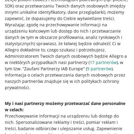
SDK)
oraz przetwarzaniu Twoich danych osobowych
(między
innymi unikalne identyfikatory, dane przeglądarki)
, możemy
zapewnić, że dopasujemy do Ciebie wyświetlane treści.
Wyrażając zgodę na przechowywanie informacji na
urządzeniu końcowym lub dostęp do nich i przetwarzanie
danych (w tym w obszarze profilowania, analiz rynkowych i
statystycznych) sprawiasz, że łatwiej będzie odnaleźć Ci w
Allegro dokładnie to, czego szukasz i potrzebujesz.
Administratorem Twoich danych osobowych będzie Allegro a
w niektórych przypadkach nasi partnerzy (
17
partnerów
), w
tym tzw. “Zaufani Partnerzy IAB Europe” (
9
partnerów
).
Przydatne informacje
Informacja o celach przetwarzania danych osobowych przez
naszych partnerów znajduje się w ich politykach ochrony
prywatności.
Jak to działa
Napisz do nas
My i nasi partnerzy możemy przetwarzać dane personalne
w celach:
Allegro Gadane dla sprzedających
Przechowywanie informacji na urządzeniu lub dostęp do
Allegro Gadane dla kupujących
nich
.
Spersonalizowane reklamy i treści, pomiar reklam i
treści, badanie odbiorców i ulepszanie usług
.
Zapewnienie
Mapa miejscowości