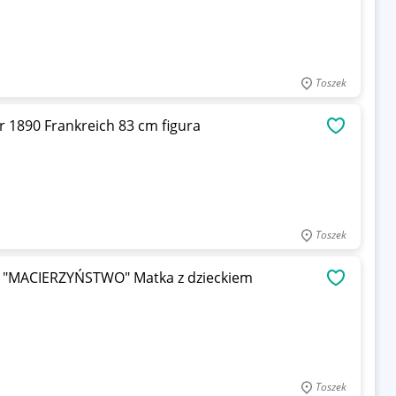
Toszek
C. Marioton "Le Travail" Bronze Skulptur 1890 Frankreich 83 cm figura
OBSERWU
Toszek
7 "MACIERZYŃSTWO" Matka z dzieckiem
OBSERWU
Toszek