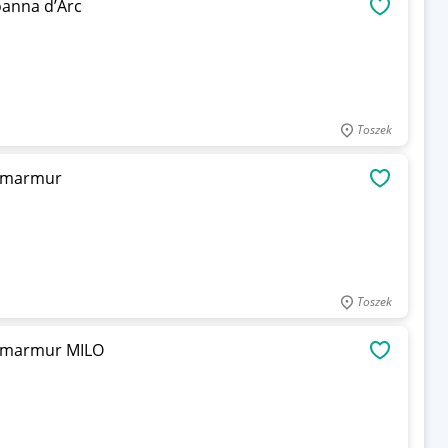
oanna d’Arc
OBSERWU
Toszek
z marmur
OBSERWU
Toszek
z marmur MILO
OBSERWU