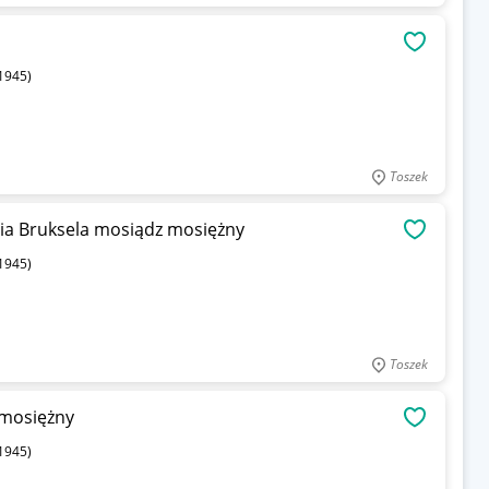
OBSERWU
1945)
Toszek
gia Bruksela mosiądz mosiężny
OBSERWU
1945)
Toszek
 mosiężny
OBSERWU
1945)