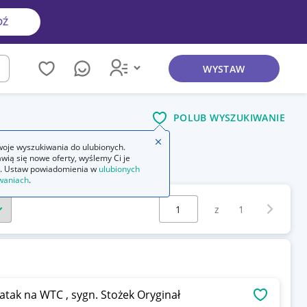
DŹ
WYSTAW
kaj
POLUB WYSZUKIWANIE
Zamknij wskazówkę
oje wyszukiwania do ulubionych.
wią się nowe oferty, wyślemy Ci je
 1 część 2
. Ustaw powiadomienia w
ulubionych
waniach
.
Wybierz stronę:
Następna 
z
1
 atak na WTC , sygn. Stożek Oryginał
OBSERWU