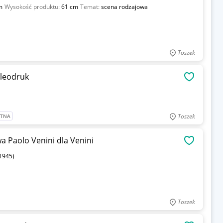
m
Wysokość produktu:
61 cm
Temat:
scena rodzajowa
Toszek
oleodruk
OBSERWU
Toszek
ATNA
a Paolo Venini dla Venini
OBSERWU
1945)
Toszek