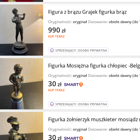
Figura z brązu Grajek figurka brąz
Oryginalność:
oryginał
Datowanie:
obiekt dawny (do 
990
zł
KUP TERAZ
SPRZEDAJĄCY: OSOBA PRYWATNA
Figurka Mosiężna figurka chłopiec -Bel
Oryginalność:
oryginał
Datowanie:
obiekt dawny (do 
30
zł
KUP TERAZ
SPRZEDAJĄCY: OSOBA PRYWATNA
Figurka żołnierzyk muszkieter mosiądz
Oryginalność:
oryginał
Datowanie:
obiekt dawny (do 
30
zł