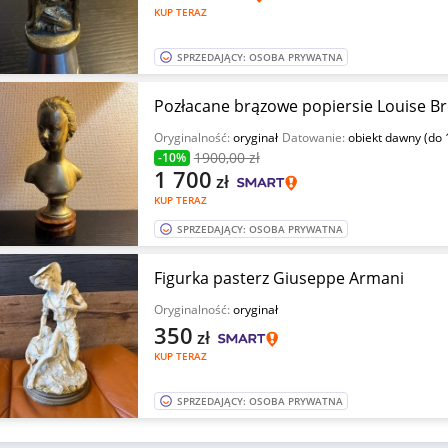
KUP TERAZ
SPRZEDAJĄCY: OSOBA PRYWATNA
Pozłacane brązowe popiersie Louise B
Oryginalność:
oryginał
Datowanie:
obiekt dawny (do 
1900
,00 zł
-10%
1 700
zł
KUP TERAZ
SPRZEDAJĄCY: OSOBA PRYWATNA
Figurka pasterz Giuseppe Armani
Oryginalność:
oryginał
350
zł
KUP TERAZ
SPRZEDAJĄCY: OSOBA PRYWATNA