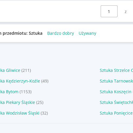
Wybierz stronę:
n przedmiotu: Sztuka
Bardzo dobry
Używany
ka Gliwice
(211)
Sztuka Strzelce 
uka Kędzierzyn-Koźle
(49)
Sztuka Tarnowsk
uka Bytom
(1153)
Sztuka Koszęcin
ka Piekary Śląskie
(25)
Sztuka Świętoch
uka Wodzisław Śląski
(32)
Sztuka Ponięcice