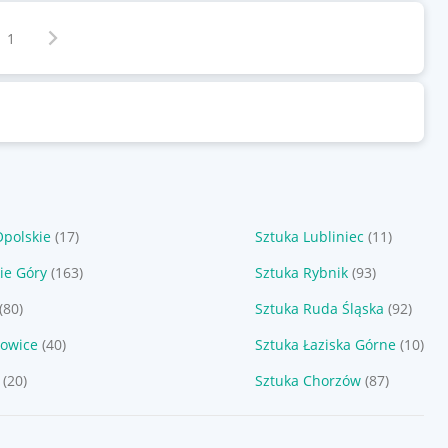
Następna strona
z
1
Opolskie
(17)
Sztuka Lubliniec
(11)
ie Góry
(163)
Sztuka Rybnik
(93)
(80)
Sztuka Ruda Śląska
(92)
łowice
(40)
Sztuka Łaziska Górne
(10)
(20)
Sztuka Chorzów
(87)