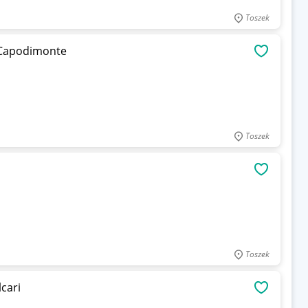
Toszek
 Capodimonte
OBSERWU
Toszek
OBSERWU
Toszek
cari
OBSERWU