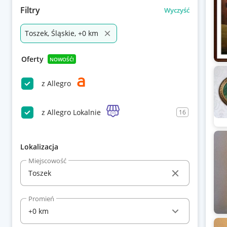
Filtry
Wyczyść
Toszek, Śląskie, +0 km
Oferty
NOWOŚĆ!
z Allegro
z Allegro Lokalnie
16
Lokalizacja
Miejscowość
Promień