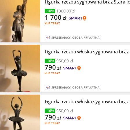
Figurka rzezba sygnowana brąz Stara J
1900
,00 zł
-10%
1 700
zł
KUP TERAZ
SPRZEDAJĄCY: OSOBA PRYWATNA
Figurka rzezba włoska sygnowana brą
950
,00 zł
-16%
790
zł
KUP TERAZ
SPRZEDAJĄCY: OSOBA PRYWATNA
Figurka rzezba włoska sygnowana brą
950
,00 zł
-16%
790
zł
KUP TERAZ