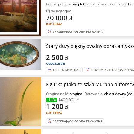
Rodzaj podłoża:
na płótnie
Szerokość produktu:
61 c
do negocjacji
70 000
zł
KUP TERAZ
SPRZEDAJĄCY: OSOBA PRYWATNA
Stary duży piękny owalny obraz antyk 
2 500
zł
OGŁOSZENIE
CZĘSTO SPRZEDAJE
SPRZEDAJĄCY: OSOBA PRYW
Figurka ptaka ze szkła Murano autorstw
Oryginalność:
oryginał
Datowanie:
obiekt dawny (do 
1400
,00 zł
-14%
1 200
zł
KUP TERAZ
SPRZEDAJĄCY: OSOBA PRYWATNA