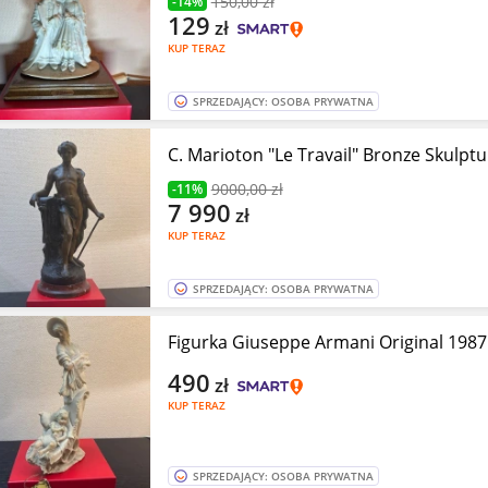
150
,00 zł
-14%
129
zł
KUP TERAZ
SPRZEDAJĄCY: OSOBA PRYWATNA
9000
,00 zł
-11%
7 990
zł
KUP TERAZ
SPRZEDAJĄCY: OSOBA PRYWATNA
Figurka Giuseppe Armani Original 198
490
zł
KUP TERAZ
SPRZEDAJĄCY: OSOBA PRYWATNA