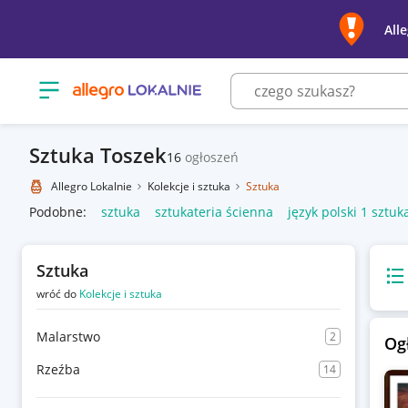
All
Otwórz menu z kategoriami
Sztuka Toszek
16
ogłoszeń
Allegro Lokalnie
Kolekcje i sztuka
Sztuka
Podobne:
sztuka
sztukateria ścienna
język polski 1 sztu
Sztuka
Wido
wróć do
Kolekcje i sztuka
Malarstwo
2
Og
Rzeźba
14