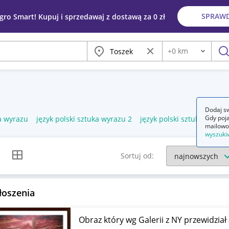
SPRAW
egro Smart! Kupuj i sprzedawaj z dostawą za 0 zł
Miasto
Wyczyść frazę
+
0
km
Odległość
szu
Dodaj sw
Gdy poja
ka wyrazu
język polski sztuka wyrazu 2
język polski sztuka wyrazu
mailowo
wyszuki
k listy
Widok siatki
Sortuj od:
łoszenia
Obraz który wg Galerii z NY przewidział