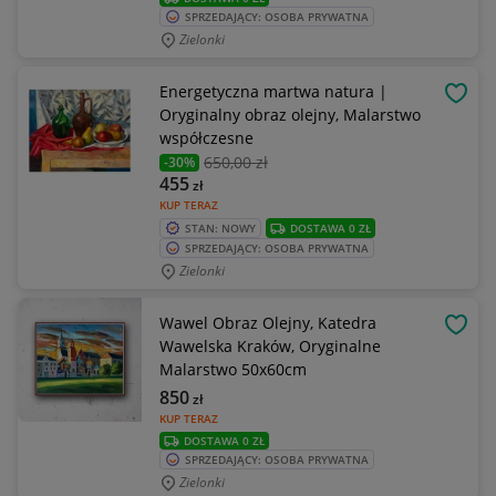
SPRZEDAJĄCY: OSOBA PRYWATNA
Zielonki
Energetyczna martwa natura |
OBSE
Oryginalny obraz olejny, Malarstwo
współczesne
650
,00 zł
-30%
455
zł
KUP TERAZ
STAN: NOWY
DOSTAWA 0 ZŁ
SPRZEDAJĄCY: OSOBA PRYWATNA
Zielonki
Wawel Obraz Olejny, Katedra
OBSE
Wawelska Kraków, Oryginalne
Malarstwo 50x60cm
850
zł
KUP TERAZ
DOSTAWA 0 ZŁ
SPRZEDAJĄCY: OSOBA PRYWATNA
Zielonki