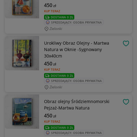
450
zł
KUP TERAZ
DOSTAWA 0 ZŁ
SPRZEDAJĄCY: OSOBA PRYWATNA
Zielonki
Urokliwy Obraz Olejny - Martwa
OBSE
Natura w Oknie -Sygnowany
30x40cm
450
zł
KUP TERAZ
DOSTAWA 0 ZŁ
SPRZEDAJĄCY: OSOBA PRYWATNA
Zielonki
Obraz olejny Śródziemnomorski
OBSE
Pejzaż-Martwa Natura
450
zł
KUP TERAZ
DOSTAWA 0 ZŁ
SPRZEDAJĄCY: OSOBA PRYWATNA