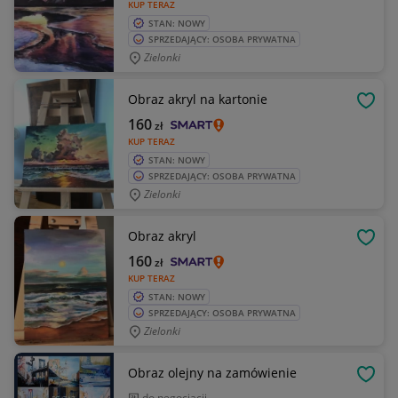
KUP TERAZ
STAN: NOWY
SPRZEDAJĄCY: OSOBA PRYWATNA
Zielonki
Obraz akryl na kartonie
OBSE
160
zł
KUP TERAZ
STAN: NOWY
SPRZEDAJĄCY: OSOBA PRYWATNA
Zielonki
Obraz akryl
OBSE
160
zł
KUP TERAZ
STAN: NOWY
SPRZEDAJĄCY: OSOBA PRYWATNA
Zielonki
Obraz olejny na zamówienie
OBSE
do negocjacji