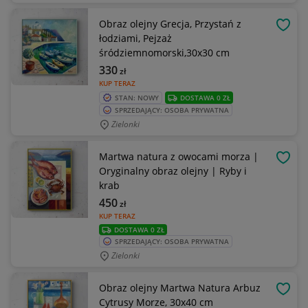
Obraz olejny Grecja, Przystań z
OBSE
łodziami, Pejzaż
śródziemnomorski,30x30 cm
330
zł
KUP TERAZ
STAN: NOWY
DOSTAWA 0 ZŁ
SPRZEDAJĄCY: OSOBA PRYWATNA
Zielonki
Martwa natura z owocami morza |
OBSE
Oryginalny obraz olejny | Ryby i
krab
450
zł
KUP TERAZ
DOSTAWA 0 ZŁ
SPRZEDAJĄCY: OSOBA PRYWATNA
Zielonki
Obraz olejny Martwa Natura Arbuz
OBSE
Cytrusy Morze, 30x40 cm