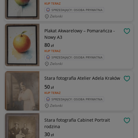
KUP TERAZ
SPRZEDAJĄCY: OSOBA PRYWATNA
Zielonki
Plakat Akwarelowy – Pomarańcza -
OBSE
Nowy A3
80
zł
KUP TERAZ
SPRZEDAJĄCY: OSOBA PRYWATNA
Zielonki
Stara fotografia Atelier Adela Kraków
OBSE
50
zł
KUP TERAZ
SPRZEDAJĄCY: OSOBA PRYWATNA
Zielonki
Stara fotografia Cabinet Portrait
OBSE
rodzina
30
zł