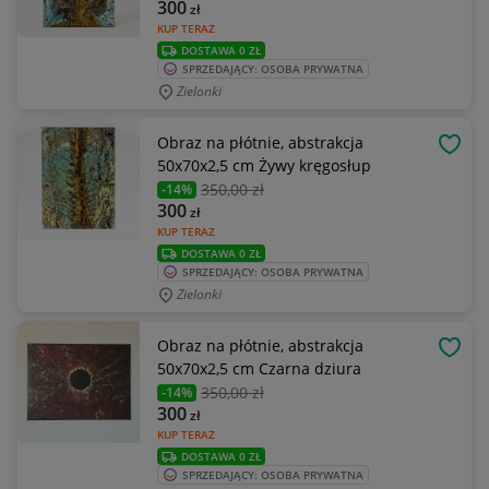
300
zł
KUP TERAZ
DOSTAWA 0 ZŁ
SPRZEDAJĄCY: OSOBA PRYWATNA
Zielonki
Obraz na płótnie, abstrakcja
OBSE
50x70x2,5 cm Żywy kręgosłup
350
,00 zł
-14%
300
zł
KUP TERAZ
DOSTAWA 0 ZŁ
SPRZEDAJĄCY: OSOBA PRYWATNA
Zielonki
Obraz na płótnie, abstrakcja
OBSE
50x70x2,5 cm Czarna dziura
350
,00 zł
-14%
300
zł
KUP TERAZ
DOSTAWA 0 ZŁ
SPRZEDAJĄCY: OSOBA PRYWATNA