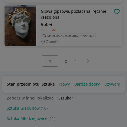
Głowa gipsowa, pozłacana, ręcznie
OBSE
rzeźbiona
950
zł
KUP TERAZ
SPRZEDAJĄCY: OSOBA PRYWATNA
Zielonki
Wybierz stronę:
Następna strona
z
1
Stan przedmiotu: Sztuka
Nowy
Bardzo dobry
Używany
Zobacz w innej lokalizacji
"Sztuka"
Sztuka Giebułtów
(10)
Sztuka Młodziejowice
(11)