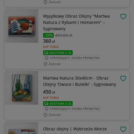
Zielonki
Wyjątkowy Obraz Olejny "Martwa
OBSE
Natura z Rybami i Homarem" –
Sygnowany
450
,00 zł
-20%
360
zł
KUP TERAZ
DOSTAWA 0 ZŁ
SPRZEDAJĄCY: OSOBA PRYWATNA
Zielonki
Martwa Natura 30x40cm - Obraz
OBSE
Olejny 'Owoce i Butelki' - Sygnowany
450
zł
KUP TERAZ
DOSTAWA 0 ZŁ
SPRZEDAJĄCY: OSOBA PRYWATNA
Zielonki
Obraz olejny | Wybrzeże-Morze
OBSE