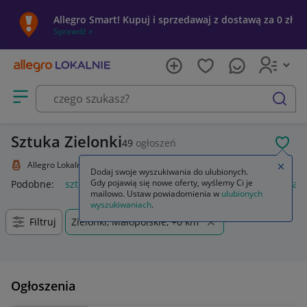
Allegro Smart! Kupuj i sprzedawaj z dostawą za 0 zł
Sprawdź »
Otwórz menu z kategoriami
szukaj
Sztuka Zielonki
49
ogłoszeń
POL
Allegro Lokalnie
Kolekcje i sztuka
Sztuka
Zamkn
Dodaj swoje wyszukiwania do ulubionych.
Gdy pojawią się nowe oferty, wyślemy Ci je
Podobne:
sztuka
sztukateria ścienna
język polski 1 sztuka 
mailowo. Ustaw powiadomienia w
ulubionych
wyszukiwaniach
.
Filtruj
Zielonki, Małopolskie, +0 km
Ogłoszenia