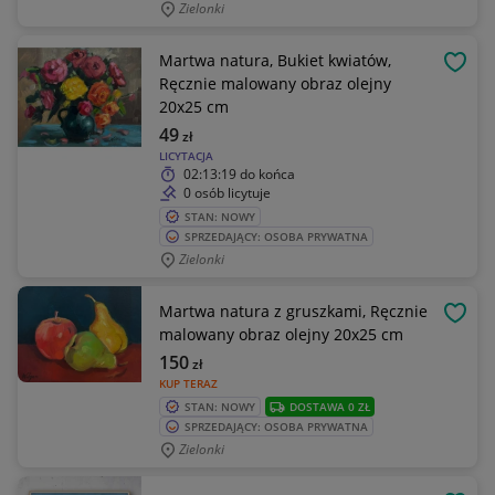
Zielonki
Martwa natura, Bukiet kwiatów,
OBSE
Ręcznie malowany obraz olejny
20x25 cm
49
zł
LICYTACJA
02:13:19
do końca
0 osób licytuje
STAN: NOWY
SPRZEDAJĄCY: OSOBA PRYWATNA
Zielonki
Martwa natura z gruszkami, Ręcznie
OBSE
malowany obraz olejny 20x25 cm
150
zł
KUP TERAZ
STAN: NOWY
DOSTAWA 0 ZŁ
SPRZEDAJĄCY: OSOBA PRYWATNA
Zielonki