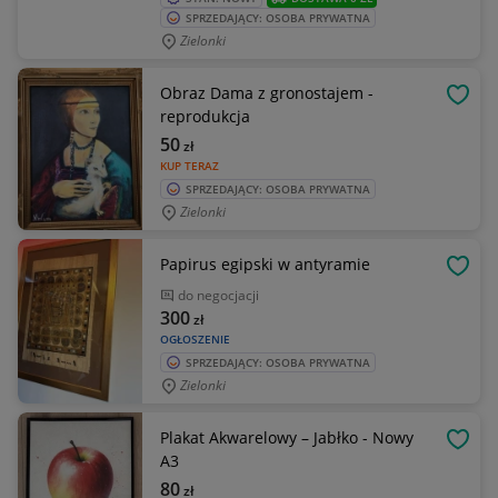
SPRZEDAJĄCY: OSOBA PRYWATNA
Zielonki
Obraz Dama z gronostajem -
OBSE
reprodukcja
50
zł
KUP TERAZ
SPRZEDAJĄCY: OSOBA PRYWATNA
Zielonki
Papirus egipski w antyramie
OBSE
do negocjacji
300
zł
OGŁOSZENIE
SPRZEDAJĄCY: OSOBA PRYWATNA
Zielonki
Plakat Akwarelowy – Jabłko - Nowy
OBSE
A3
80
zł