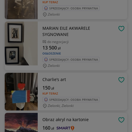
KUP TERAZ
SPRZEDAJĄCY: OSOBA PRYWATNA
Zielonki
MARIAN EILE AKWARELE
OBSE
SYGNOWANE
do negocjacji
13 500
zł
OGŁOSZENIE
SPRZEDAJĄCY: OSOBA PRYWATNA
Zielonki
Charlie’s art
OBSE
150
zł
KUP TERAZ
SPRZEDAJĄCY: OSOBA PRYWATNA
Zielonki, Zielonki
Obraz akryl na kartonie
OBSE
160
zł