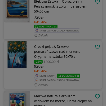
Błękitna Zatoka | Obraz olejny |
OBSE
Pejzaż morski z żółtym parasolem
50x60 cm
720
zł
KUP TERAZ
DOSTAWA 0 ZŁ
SPRZEDAJĄCY: OSOBA PRYWATNA
Zielonki
Grecki pejzaż, Drzewo
OBSE
pomarańczowe nad morzem,
Oryginalna sztuka 50x70 cm
1200
,00 zł
-23%
920
zł
KUP TERAZ
STAN: NOWY
DOSTAWA 0 ZŁ
SPRZEDAJĄCY: OSOBA PRYWATNA
Zielonki
Martwa natura z arbuzem i
OBSE
widokiem na morze, Obraz olejny na
płótnie