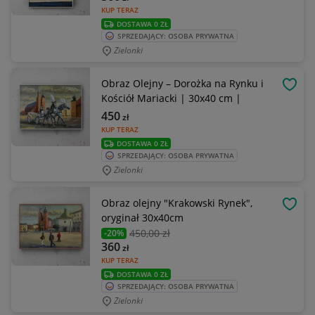
KUP TERAZ
DOSTAWA 0 ZŁ
SPRZEDAJĄCY: OSOBA PRYWATNA
Zielonki
Obraz Olejny – Dorożka na Rynku i
OBSE
Kościół Mariacki | 30x40 cm |
450
zł
KUP TERAZ
DOSTAWA 0 ZŁ
SPRZEDAJĄCY: OSOBA PRYWATNA
Zielonki
Obraz olejny "Krakowski Rynek",
OBSE
oryginał 30x40cm
450
,00 zł
-20%
360
zł
KUP TERAZ
DOSTAWA 0 ZŁ
SPRZEDAJĄCY: OSOBA PRYWATNA
Zielonki