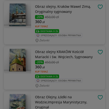
Obraz olejny, Kraków Wawel Zimą,
OBSE
Oryginalny sygnowany
450
,00 zł
-20%
360
zł
KUP TERAZ
DOSTAWA 0 ZŁ
SPRZEDAJĄCY: OSOBA PRYWATNA
Zielonki
Obraz olejny KRAKÓW Kościół
OBSE
Mariacki i św. Wojciech, Sygnowany
450
,00 zł
-20%
360
zł
KUP TERAZ
DOSTAWA 0 ZŁ
SPRZEDAJĄCY: OSOBA PRYWATNA
Zielonki
Obraz Olejny, Łódki na
OBSE
Wodzie,Impresja Marynistyczny,
Oryginał