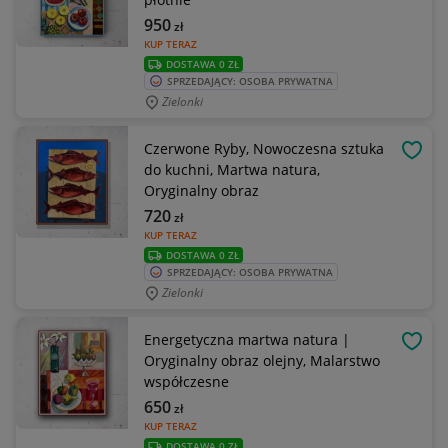
950
zł
KUP TERAZ
DOSTAWA 0 ZŁ
SPRZEDAJĄCY: OSOBA PRYWATNA
Zielonki
Czerwone Ryby, Nowoczesna sztuka
OBSE
do kuchni, Martwa natura,
Oryginalny obraz
720
zł
KUP TERAZ
DOSTAWA 0 ZŁ
SPRZEDAJĄCY: OSOBA PRYWATNA
Zielonki
Energetyczna martwa natura |
OBSE
Oryginalny obraz olejny, Malarstwo
współczesne
650
zł
KUP TERAZ
DOSTAWA 0 ZŁ