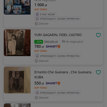
1 000
zł
KUP TERAZ
STAN: NOWY
SPRZEDAJĄCY: OSOBA PRYWATNA
Zielonki
YURI GAGARIN, FIDEL CASTRO
OBSE
980
,00 zł
do negocjacji
-20%
780
zł
KUP TERAZ
SPRZEDAJĄCY: OSOBA PRYWATNA
Zielonki
Ernesto Che Guevara , Che Guevara,
OBSE
KUBA
550
zł
KUP TERAZ
SPRZEDAJĄCY: OSOBA PRYWATNA
Zielonki