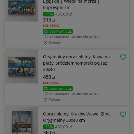
Egejskie | Widok na morze |
Impresjonizm
450
,00 zł
-30%
315
zł
KUP TERAZ
DOSTAWA 0 ZŁ
SPRZEDAJĄCY: OSOBA PRYWATNA
Zielonki
Oryginalny obraz olejny, Kawa na
OBSE
plaży, Śródziemnomorski pejzaż
30x40
450
zł
KUP TERAZ
DOSTAWA 0 ZŁ
SPRZEDAJĄCY: OSOBA PRYWATNA
Zielonki
Obraz olejny, Kraków Wawel Zimą,
OBSE
Oryginalny 30x40 cm
450
,00 zł
-20%
360
zł