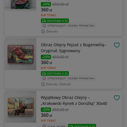
450
,00 zł
-20%
360
zł
KUP TERAZ
DOSTAWA 0 ZŁ
SPRZEDAJĄCY: OSOBA PRYWATNA
Zielonki
Obraz Olejny Pejzaż z Bugenwillą–
OBSE
Oryginał, Sygnowany
450
,00 zł
-20%
360
zł
KUP TERAZ
DOSTAWA 0 ZŁ
SPRZEDAJĄCY: OSOBA PRYWATNA
Zielonki, Zielonki
Wyjątkowy Obraz Olejny –
OBSE
„Krakowski Rynek z Dorożką” 30x40
450
,00 zł
-20%
360
zł
KUP TERAZ
STAN: NOWY
DOSTAWA 0 ZŁ