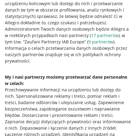
urządzeniu końcowym lub dostęp do nich i przetwarzanie
danych (w tym w obszarze profilowania, analiz rynkowych i
statystycznych) sprawiasz, że łatwiej będzie odnaleźć Ci w
Allegro dokładnie to, czego szukasz i potrzebujesz.
Administratorem Twoich danych osobowych będzie Allegro a
w niektórych przypadkach nasi partnerzy (
17
partnerów
), w
tym tzw. “Zaufani Partnerzy IAB Europe” (
9
partnerów
).
Przydatne informacje
Informacja o celach przetwarzania danych osobowych przez
naszych partnerów znajduje się w ich politykach ochrony
prywatności.
Jak to działa
Napisz do nas
My i nasi partnerzy możemy przetwarzać dane personalne
w celach:
Allegro Gadane dla sprzedających
Przechowywanie informacji na urządzeniu lub dostęp do
Allegro Gadane dla kupujących
nich
.
Spersonalizowane reklamy i treści, pomiar reklam i
treści, badanie odbiorców i ulepszanie usług
.
Zapewnienie
Mapa miejscowości
bezpieczeństwa, zapobieganie oszustwom i naprawianie
błędów
.
Dostarczanie i prezentowanie reklam i treści
.
Informacje prawne
Zapisanie decyzji dotyczących prywatności oraz informowanie
o nich
.
Dopasowanie i łączenie danych z innych źródeł
.
Regulamin
Łączenie różnych urządzeń
.
Identyfikacja urządzeń na