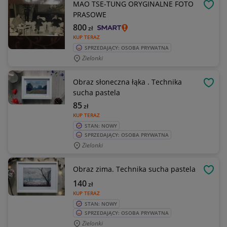
MAO TSE-TUNG ORYGINALNE FOTO
OBSE
PRASOWE
800
zł
KUP TERAZ
SPRZEDAJĄCY: OSOBA PRYWATNA
Zielonki
Obraz słoneczna łąka . Technika
OBSE
sucha pastela
85
zł
KUP TERAZ
STAN: NOWY
SPRZEDAJĄCY: OSOBA PRYWATNA
Zielonki
Obraz zima. Technika sucha pastela
OBSE
140
zł
KUP TERAZ
STAN: NOWY
SPRZEDAJĄCY: OSOBA PRYWATNA
Zielonki