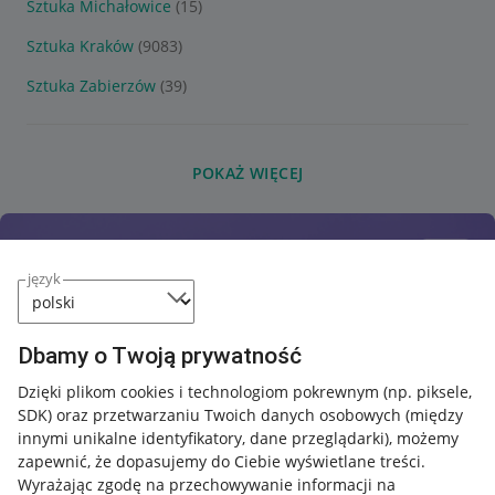
Sztuka Michałowice
(15)
Sztuka Kraków
(9083)
Sztuka Zabierzów
(39)
POKAŻ WIĘCEJ
język
Dbamy o Twoją prywatność
Dzięki plikom cookies i technologiom pokrewnym
(np. piksele,
SDK)
oraz przetwarzaniu Twoich danych osobowych
(między
innymi unikalne identyfikatory, dane przeglądarki)
, możemy
zapewnić, że dopasujemy do Ciebie wyświetlane treści.
Wyrażając zgodę na przechowywanie informacji na