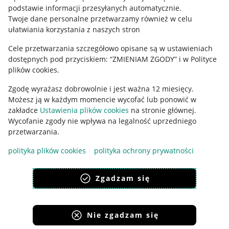
podstawie informacji przesyłanych automatycznie
.
Polityka plików "cookies"
Twoje dane personalne przetwarzamy również w celu
ułatwiania korzystania z naszych stron
Ustawienia plików "cookies"
Cele przetwarzania szczegółowo opisane są w ustawieniach
Udostępnianie lokalizacji
dostępnych pod przyciskiem: “ZMIENIAM ZGODY” i w Polityce
Informacje dla Aktu o Usługach Cyfrowych
plików cookies.
Zgodę wyrażasz dobrowolnie i jest ważna 12 miesięcy.
Pobierz aplikację
Możesz ją w każdym momencie wycofać lub ponowić w
zakładce
Ustawienia plików cookies
na stronie głównej.
Wycofanie zgody nie wpływa na legalność uprzedniego
przetwarzania.
polityka plików cookies
polityka ochrony prywatności
Zgadzam się
Nie zgadzam się
Korzystanie z serwisu oznacza akceptację
regulaminu
.