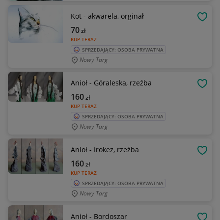
Kot - akwarela, orginał
OBSE
70
zł
KUP TERAZ
SPRZEDAJĄCY: OSOBA PRYWATNA
Nowy Targ
Anioł - Góraleska, rzeźba
OBSE
160
zł
KUP TERAZ
SPRZEDAJĄCY: OSOBA PRYWATNA
Nowy Targ
Anioł - Irokez, rzeźba
OBSE
160
zł
KUP TERAZ
SPRZEDAJĄCY: OSOBA PRYWATNA
Nowy Targ
Anioł - Bordoszar