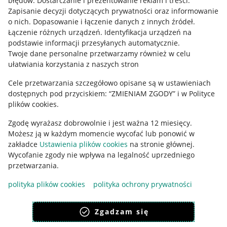
błędów
.
Dostarczanie i prezentowanie reklam i treści
.
Informacje prawne
Zapisanie decyzji dotyczących prywatności oraz informowanie
o nich
.
Dopasowanie i łączenie danych z innych źródeł
.
Regulamin
Łączenie różnych urządzeń
.
Identyfikacja urządzeń na
podstawie informacji przesyłanych automatycznie
.
Polityka plików "cookies"
Twoje dane personalne przetwarzamy również w celu
ułatwiania korzystania z naszych stron
Ustawienia plików "cookies"
Cele przetwarzania szczegółowo opisane są w ustawieniach
Udostępnianie lokalizacji
dostępnych pod przyciskiem: “ZMIENIAM ZGODY” i w Polityce
Informacje dla Aktu o Usługach Cyfrowych
plików cookies.
Zgodę wyrażasz dobrowolnie i jest ważna 12 miesięcy.
Pobierz aplikację
Możesz ją w każdym momencie wycofać lub ponowić w
zakładce
Ustawienia plików cookies
na stronie głównej.
Wycofanie zgody nie wpływa na legalność uprzedniego
przetwarzania.
polityka plików cookies
polityka ochrony prywatności
Zgadzam się