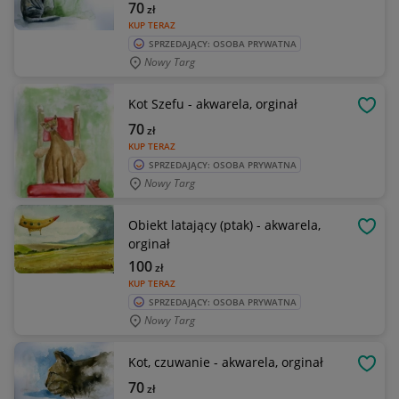
70
zł
KUP TERAZ
SPRZEDAJĄCY: OSOBA PRYWATNA
Nowy Targ
Kot Szefu - akwarela, orginał
OBSE
70
zł
KUP TERAZ
SPRZEDAJĄCY: OSOBA PRYWATNA
Nowy Targ
Obiekt latający (ptak) - akwarela,
OBSE
orginał
100
zł
KUP TERAZ
SPRZEDAJĄCY: OSOBA PRYWATNA
Nowy Targ
Kot, czuwanie - akwarela, orginał
OBSE
70
zł