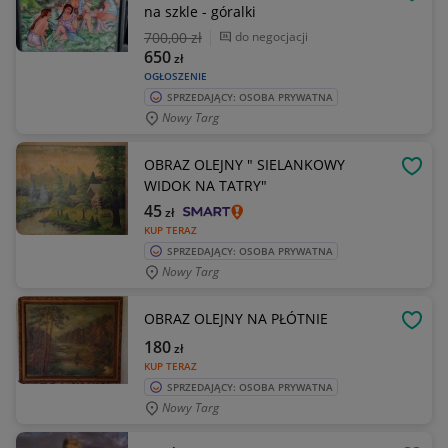
OBSE
na szkle - góralki
700
,00 zł
do negocjacji
650
zł
OGŁOSZENIE
SPRZEDAJĄCY: OSOBA PRYWATNA
Nowy Targ
OBRAZ OLEJNY " SIELANKOWY
OBSE
WIDOK NA TATRY"
45
zł
KUP TERAZ
SPRZEDAJĄCY: OSOBA PRYWATNA
Nowy Targ
OBRAZ OLEJNY NA PŁÓTNIE
OBSE
180
zł
KUP TERAZ
SPRZEDAJĄCY: OSOBA PRYWATNA
Nowy Targ