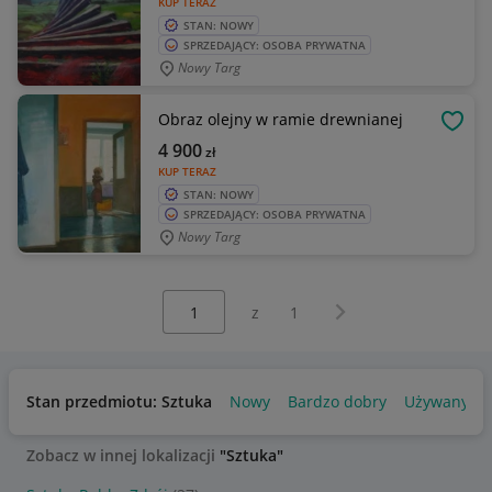
KUP TERAZ
STAN: NOWY
SPRZEDAJĄCY: OSOBA PRYWATNA
Nowy Targ
Obraz olejny w ramie drewnianej
OBSE
4 900
zł
KUP TERAZ
STAN: NOWY
SPRZEDAJĄCY: OSOBA PRYWATNA
Nowy Targ
Wybierz stronę:
Następna strona
z
1
Stan przedmiotu: Sztuka
Nowy
Bardzo dobry
Używany
Zobacz w innej lokalizacji
"Sztuka"