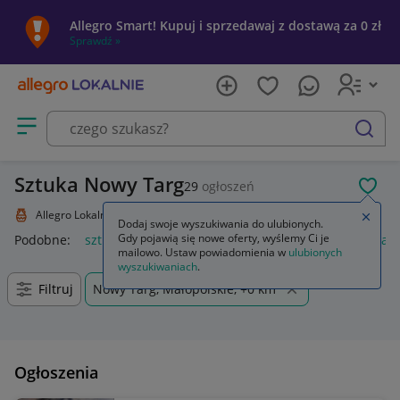
Allegro Smart! Kupuj i sprzedawaj z dostawą za 0 zł
Sprawdź »
Otwórz menu z kategoriami
szukaj
Sztuka Nowy Targ
29
ogłoszeń
POL
Allegro Lokalnie
Kolekcje i sztuka
Sztuka
Zamkn
Dodaj swoje wyszukiwania do ulubionych.
Gdy pojawią się nowe oferty, wyślemy Ci je
Podobne:
sztuka
sztukateria ścienna
język polski 1 sztuka 
mailowo. Ustaw powiadomienia w
ulubionych
wyszukiwaniach
.
Filtruj
Nowy Targ, Małopolskie, +0 km
Ogłoszenia