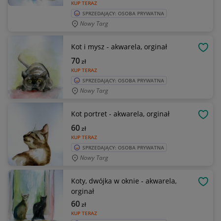
KUP TERAZ
SPRZEDAJĄCY: OSOBA PRYWATNA
Nowy Targ
Kot i mysz - akwarela, orginał
OBSE
70
zł
KUP TERAZ
SPRZEDAJĄCY: OSOBA PRYWATNA
Nowy Targ
Kot portret - akwarela, orginał
OBSE
60
zł
KUP TERAZ
SPRZEDAJĄCY: OSOBA PRYWATNA
Nowy Targ
Koty, dwójka w oknie - akwarela,
OBSE
orginał
60
zł
KUP TERAZ