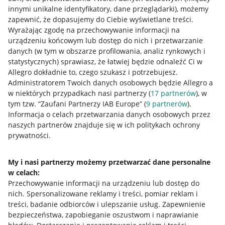
innymi unikalne identyfikatory, dane przeglądarki)
, możemy
zapewnić, że dopasujemy do Ciebie wyświetlane treści.
Wyrażając zgodę na przechowywanie informacji na
urządzeniu końcowym lub dostęp do nich i przetwarzanie
danych (w tym w obszarze profilowania, analiz rynkowych i
statystycznych) sprawiasz, że łatwiej będzie odnaleźć Ci w
Allegro dokładnie to, czego szukasz i potrzebujesz.
Administratorem Twoich danych osobowych będzie Allegro a
w niektórych przypadkach nasi partnerzy (
17
partnerów
), w
tym tzw. “Zaufani Partnerzy IAB Europe” (
9
partnerów
).
Przydatne informacje
Informacja o celach przetwarzania danych osobowych przez
naszych partnerów znajduje się w ich politykach ochrony
prywatności.
Jak to działa
Napisz do nas
My i nasi partnerzy możemy przetwarzać dane personalne
w celach:
Allegro Gadane dla sprzedających
Przechowywanie informacji na urządzeniu lub dostęp do
Allegro Gadane dla kupujących
nich
.
Spersonalizowane reklamy i treści, pomiar reklam i
treści, badanie odbiorców i ulepszanie usług
.
Zapewnienie
Mapa miejscowości
bezpieczeństwa, zapobieganie oszustwom i naprawianie