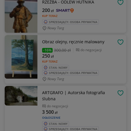
RZEŹBA - ODLEW HUTNIKA
OBSE
200
zł
KUP TERAZ
SPRZEDAJĄCY: OSOBA PRYWATNA
Nowy Targ
Obraz olejny, ręcznie malowany
OBSE
300
,00 zł
do negocjacji
-16%
250
zł
KUP TERAZ
STAN: NOWY
SPRZEDAJĄCY: OSOBA PRYWATNA
Nowy Targ
ARTGRAFO | Autorska fotografia
OBSE
ślubna
do negocjacji
3 500
zł
OGŁOSZENIE
STAN: NOWY
SPRZEDAJĄCY: OSOBA PRYWATNA