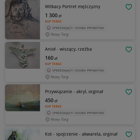
Witkacy Portret mężczyzny
OBSE
1 300
zł
KUP TERAZ
SPRZEDAJĄCY: OSOBA PRYWATNA
Nowy Targ
Anioł - wiszący, rzeźba
OBSE
160
zł
KUP TERAZ
SPRZEDAJĄCY: OSOBA PRYWATNA
Nowy Targ
Przywiązanie - akryl, orginał
OBSE
450
zł
KUP TERAZ
SPRZEDAJĄCY: OSOBA PRYWATNA
Nowy Targ
Kot - spojrzenie - akwarela, orginał
OBSE