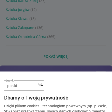
Sztuka Rabka-Zdrój
(27)
Sztuka Jurgów
(12)
Sztuka Skawa
(13)
Sztuka Zakopane
(136)
Sztuka Ochotnica Górna
(365)
POKAŻ WIĘCEJ
język
Dbamy o Twoją prywatność
Dzięki plikom cookies i technologiom pokrewnym
(np. piksele,
SDK)
oraz przetwarzaniu Twoich danych osobowych
(między