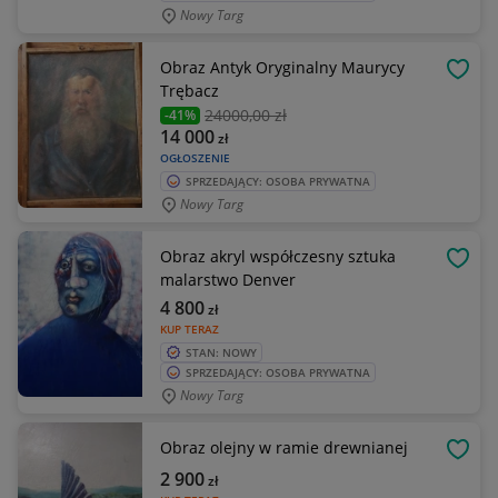
Nowy Targ
Obraz Antyk Oryginalny Maurycy
OBSE
Trębacz
24000
,00 zł
-41%
14 000
zł
OGŁOSZENIE
SPRZEDAJĄCY: OSOBA PRYWATNA
Nowy Targ
Obraz akryl współczesny sztuka
OBSE
malarstwo Denver
4 800
zł
KUP TERAZ
STAN: NOWY
SPRZEDAJĄCY: OSOBA PRYWATNA
Nowy Targ
Obraz olejny w ramie drewnianej
OBSE
2 900
zł