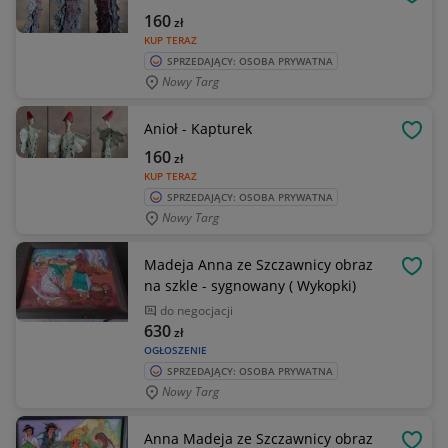
OBSE
160
zł
KUP TERAZ
SPRZEDAJĄCY: OSOBA PRYWATNA
Nowy Targ
Anioł - Kapturek
OBSE
160
zł
KUP TERAZ
SPRZEDAJĄCY: OSOBA PRYWATNA
Nowy Targ
Madeja Anna ze Szczawnicy obraz
OBSE
na szkle - sygnowany ( Wykopki)
do negocjacji
630
zł
OGŁOSZENIE
SPRZEDAJĄCY: OSOBA PRYWATNA
Nowy Targ
Anna Madeja ze Szczawnicy obraz