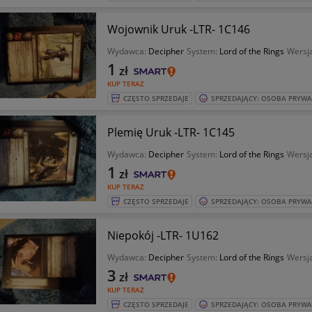
Wojownik Uruk -LTR- 1C146
Wydawca:
Decipher
System:
Lord of the Rings
Wersja
1
zł
KUP TERAZ
CZĘSTO SPRZEDAJE
SPRZEDAJĄCY: OSOBA PRYW
Plemię Uruk -LTR- 1C145
Wydawca:
Decipher
System:
Lord of the Rings
Wersja
1
zł
KUP TERAZ
CZĘSTO SPRZEDAJE
SPRZEDAJĄCY: OSOBA PRYW
Niepokój -LTR- 1U162
Wydawca:
Decipher
System:
Lord of the Rings
Wersja
3
zł
KUP TERAZ
CZĘSTO SPRZEDAJE
SPRZEDAJĄCY: OSOBA PRYW