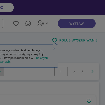
DŹ
WYSTAW
kaj
POLUB WYSZUKIWANIE
Zamknij wskazówkę
oje wyszukiwania do ulubionych.
wią się nowe oferty, wyślemy Ci je
. Ustaw powiadomienia w
ulubionych
waniach
.
Wybierz stronę:
Następna 
z
3
OBSERWU