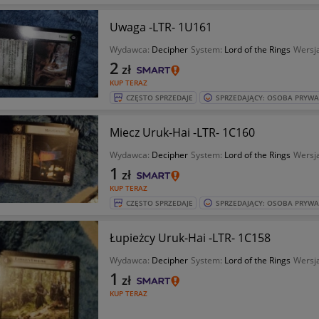
Uwaga -LTR- 1U161
Wydawca:
Decipher
System:
Lord of the Rings
Wersja
2
zł
KUP TERAZ
CZĘSTO SPRZEDAJE
SPRZEDAJĄCY: OSOBA PRYW
Miecz Uruk-Hai -LTR- 1C160
Wydawca:
Decipher
System:
Lord of the Rings
Wersja
1
zł
KUP TERAZ
CZĘSTO SPRZEDAJE
SPRZEDAJĄCY: OSOBA PRYW
Łupieżcy Uruk-Hai -LTR- 1C158
Wydawca:
Decipher
System:
Lord of the Rings
Wersja
1
zł
KUP TERAZ