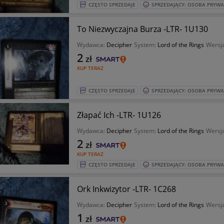
CZĘSTO SPRZEDAJE
SPRZEDAJĄCY: OSOBA PRYW
To Niezwyczajna Burza -LTR- 1U130
Wydawca:
Decipher
System:
Lord of the Rings
Wersja
2
zł
KUP TERAZ
CZĘSTO SPRZEDAJE
SPRZEDAJĄCY: OSOBA PRYW
Złapać Ich -LTR- 1U126
Wydawca:
Decipher
System:
Lord of the Rings
Wersja
2
zł
KUP TERAZ
CZĘSTO SPRZEDAJE
SPRZEDAJĄCY: OSOBA PRYW
Ork Inkwizytor -LTR- 1C268
Wydawca:
Decipher
System:
Lord of the Rings
Wersja
1
zł