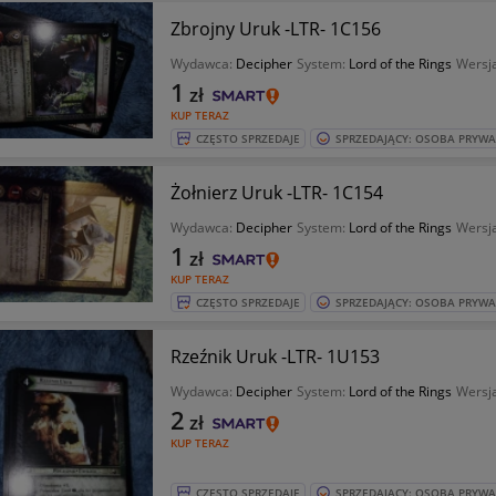
Zbrojny Uruk -LTR- 1C156
Wydawca:
Decipher
System:
Lord of the Rings
Wersja
1
zł
KUP TERAZ
CZĘSTO SPRZEDAJE
SPRZEDAJĄCY: OSOBA PRYW
Żołnierz Uruk -LTR- 1C154
Wydawca:
Decipher
System:
Lord of the Rings
Wersja
1
zł
KUP TERAZ
CZĘSTO SPRZEDAJE
SPRZEDAJĄCY: OSOBA PRYW
Rzeźnik Uruk -LTR- 1U153
Wydawca:
Decipher
System:
Lord of the Rings
Wersja
2
zł
KUP TERAZ
CZĘSTO SPRZEDAJE
SPRZEDAJĄCY: OSOBA PRYW