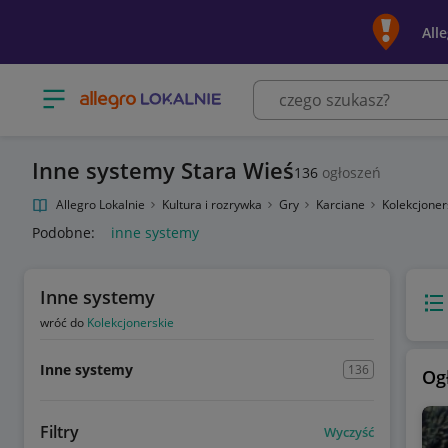
All
Otwórz menu z kategoriami
Inne systemy Stara Wieś
136
ogłoszeń
Allegro Lokalnie
Kultura i rozrywka
Gry
Karciane
Kolekcjoner
Podobne:
inne systemy
Inne systemy
Wido
wróć do
Kolekcjonerskie
Inne systemy
136
Og
Filtry
Wyczyść