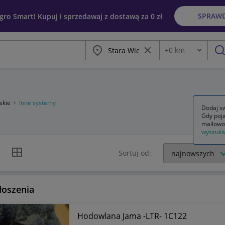
SPRAW
egro Smart! Kupuj i sprzedawaj z dostawą za 0 zł
Miasto
Wyczyść frazę
+
0
km
Odległość
szu
skie
Inne systemy
Dodaj sw
Gdy poja
mailowo
wyszuki
k listy
Widok siatki
Sortuj od:
łoszenia
Hodowlana Jama -LTR- 1C122