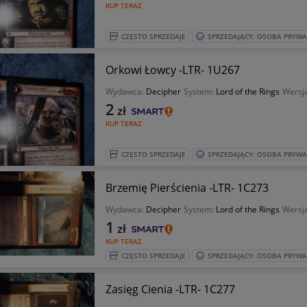
KUP TERAZ
CZĘSTO SPRZEDAJE
SPRZEDAJĄCY: OSOBA PRYW
Orkowi Łowcy -LTR- 1U267
Wydawca:
Decipher
System:
Lord of the Rings
Wersja
2
zł
KUP TERAZ
CZĘSTO SPRZEDAJE
SPRZEDAJĄCY: OSOBA PRYW
Brzemię Pierścienia -LTR- 1C273
Wydawca:
Decipher
System:
Lord of the Rings
Wersja
1
zł
KUP TERAZ
CZĘSTO SPRZEDAJE
SPRZEDAJĄCY: OSOBA PRYW
Zasięg Cienia -LTR- 1C277