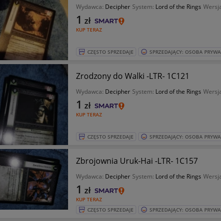
Wydawca:
Decipher
System:
Lord of the Rings
Wersja
1
zł
KUP TERAZ
CZĘSTO SPRZEDAJE
SPRZEDAJĄCY: OSOBA PRYW
Zrodzony do Walki -LTR- 1C121
Wydawca:
Decipher
System:
Lord of the Rings
Wersja
1
zł
KUP TERAZ
CZĘSTO SPRZEDAJE
SPRZEDAJĄCY: OSOBA PRYW
Zbrojownia Uruk-Hai -LTR- 1C157
Wydawca:
Decipher
System:
Lord of the Rings
Wersja
1
zł
KUP TERAZ
CZĘSTO SPRZEDAJE
SPRZEDAJĄCY: OSOBA PRYW