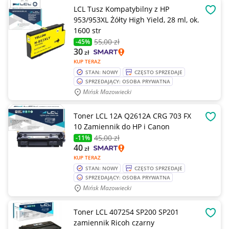
LCL Tusz Kompatybilny z HP
OBSE
953/953XL Żółty High Yield, 28 ml, ok.
1600 str
55
,00 zł
-45%
30
zł
KUP TERAZ
STAN: NOWY
CZĘSTO SPRZEDAJE
SPRZEDAJĄCY: OSOBA PRYWATNA
Mińsk Mazowiecki
Toner LCL 12A Q2612A CRG 703 FX
OBSE
10 Zamiennik do HP i Canon
45
,00 zł
-11%
40
zł
KUP TERAZ
STAN: NOWY
CZĘSTO SPRZEDAJE
SPRZEDAJĄCY: OSOBA PRYWATNA
Mińsk Mazowiecki
Toner LCL 407254 SP200 SP201
OBSE
zamiennik Ricoh czarny