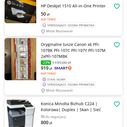
HP Deskjet 1510 All-in-One Printer
OBSE
50
zł
KUP TERAZ
SPRZEDAJĄCY: OSOBA PRYWATNA
Mińsk Mazowiecki
Oryginalne tusze Canon x6 PFI-
OBSE
107BK PFI-107C PFI-107Y PFI-107M
2xPFI-107MBK
1199
,00 zł
-23%
919
zł
KUP TERAZ
STAN: NOWY
SPRZEDAJĄCY: OSOBA PRYWATNA
Mińsk Mazowiecki
Konica Minolta Bizhub C224 |
OBSE
Kolorowa| Duplex | Skan | Sieć
do negocjacji
800
zł