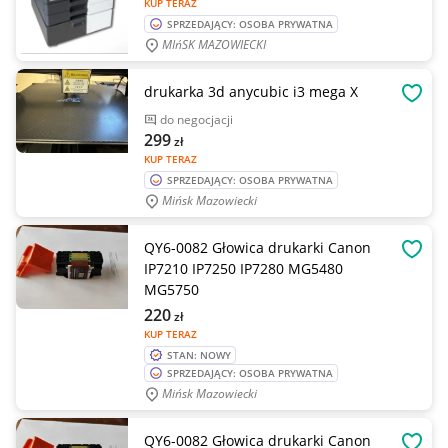
KUP TERAZ
SPRZEDAJĄCY: OSOBA PRYWATNA
MIńSK MAZOWIECKI
drukarka 3d anycubic i3 mega X
OBSE
do negocjacji
299
zł
KUP TERAZ
SPRZEDAJĄCY: OSOBA PRYWATNA
Mińsk Mazowiecki
QY6-0082 Głowica drukarki Canon
OBSE
IP7210 IP7250 IP7280 MG5480
MG5750
220
zł
KUP TERAZ
STAN: NOWY
SPRZEDAJĄCY: OSOBA PRYWATNA
Mińsk Mazowiecki
QY6-0082 Głowica drukarki Canon