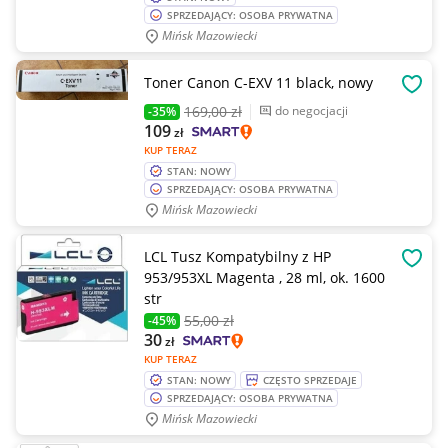
SPRZEDAJĄCY: OSOBA PRYWATNA
Mińsk Mazowiecki
Toner Canon C-EXV 11 black, nowy
OBSE
169
,00 zł
do negocjacji
-35%
109
zł
KUP TERAZ
STAN: NOWY
SPRZEDAJĄCY: OSOBA PRYWATNA
Mińsk Mazowiecki
LCL Tusz Kompatybilny z HP
OBSE
953/953XL Magenta , 28 ml, ok. 1600
str
55
,00 zł
-45%
30
zł
KUP TERAZ
STAN: NOWY
CZĘSTO SPRZEDAJE
SPRZEDAJĄCY: OSOBA PRYWATNA
Mińsk Mazowiecki