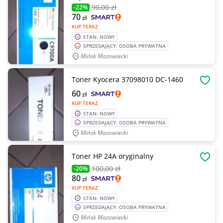
90
,00 zł
-22%
70
zł
KUP TERAZ
STAN: NOWY
SPRZEDAJĄCY: OSOBA PRYWATNA
Mińsk Mazowiecki
Toner Kyocera 37098010 DC-1460
OBSE
60
zł
KUP TERAZ
STAN: NOWY
SPRZEDAJĄCY: OSOBA PRYWATNA
Mińsk Mazowiecki
Toner HP 24A oryginalny
OBSE
100
,00 zł
-20%
80
zł
KUP TERAZ
STAN: NOWY
SPRZEDAJĄCY: OSOBA PRYWATNA
Mińsk Mazowiecki