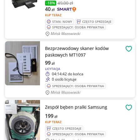
49
,00 zł
-18%
40
zł
KUP TERAZ
STAN: NOWY
CZĘSTO SPRZEDAJE
SPRZEDAJĄCY: OSOBA PRYWATNA
Mińsk Mazowiecki
Bezprzewodowy skaner kodów
OBSE
paskowych MT1097
99
zł
LICYTACJA
04:14:42
do końca
0 osób licytuje
SPRZEDAJĄCY: OSOBA PRYWATNA
Mińsk Mazowiecki
Zespół bęben pralki Samsung
OBSE
199
zł
KUP TERAZ
CZĘSTO SPRZEDAJE
SPRZEDAJĄCY: OSOBA PRYWATNA