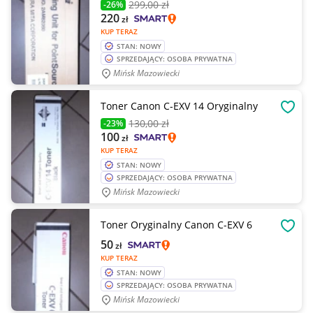
299
,00 zł
-26%
220
zł
KUP TERAZ
STAN: NOWY
SPRZEDAJĄCY: OSOBA PRYWATNA
Mińsk Mazowiecki
Toner Canon C-EXV 14 Oryginalny
OBSE
130
,00 zł
-23%
100
zł
KUP TERAZ
STAN: NOWY
SPRZEDAJĄCY: OSOBA PRYWATNA
Mińsk Mazowiecki
Toner Oryginalny Canon C-EXV 6
OBSE
50
zł
KUP TERAZ
STAN: NOWY
SPRZEDAJĄCY: OSOBA PRYWATNA
Mińsk Mazowiecki