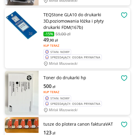
Mińsk Mazowiecki
TEQStone GLA10 do drukarki
OBSE
3D,poziomowania łóżka i płyty
drukarki FDM(167b)
59
,00 zł
-15%
49
,90
zł
KUP TERAZ
STAN: NOWY
SPRZEDAJĄCY: OSOBA PRYWATNA
Mińsk Mazowiecki
Toner do drukarki hp
OBSE
500
zł
KUP TERAZ
STAN: NOWY
SPRZEDAJĄCY: OSOBA PRYWATNA
Mińsk Mazowiecki
tusze do plotera canon fakturaVAT
OBSE
123
zł