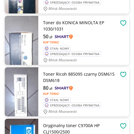
SPRZEDAJĄCY: OSOBA PRYWATNA
Mińsk Mazowiecki
Toner do KONICA MINOLTA EP
OBSE
1030/1031
50
zł
KUP TERAZ
STAN: NOWY
SPRZEDAJĄCY: OSOBA PRYWATNA
Mińsk Mazowiecki
Toner Ricoh 885095 czarny DSM615
OBSE
DSM618
80
zł
KUP TERAZ
STAN: NOWY
SPRZEDAJĄCY: OSOBA PRYWATNA
Mińsk Mazowiecki
Oryginalny toner C9700A HP
OBSE
CLJ1500/2500