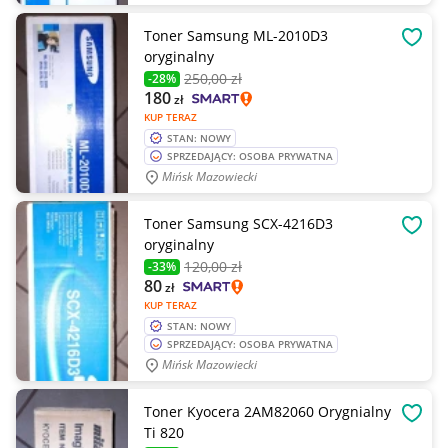
Toner Samsung ML-2010D3
OBSE
oryginalny
250
,00 zł
-28%
180
zł
KUP TERAZ
STAN: NOWY
SPRZEDAJĄCY: OSOBA PRYWATNA
Mińsk Mazowiecki
Toner Samsung SCX-4216D3
OBSE
oryginalny
120
,00 zł
-33%
80
zł
KUP TERAZ
STAN: NOWY
SPRZEDAJĄCY: OSOBA PRYWATNA
Mińsk Mazowiecki
Toner Kyocera 2AM82060 Orygnialny
OBSE
Ti 820