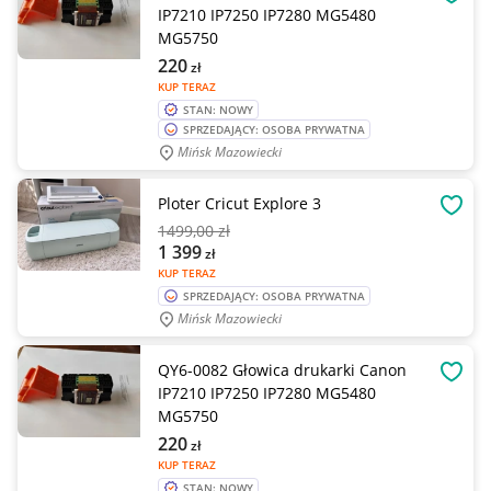
OBSE
IP7210 IP7250 IP7280 MG5480
MG5750
220
zł
KUP TERAZ
STAN: NOWY
SPRZEDAJĄCY: OSOBA PRYWATNA
Mińsk Mazowiecki
Ploter Cricut Explore 3
OBSE
1499
,00 zł
1 399
zł
KUP TERAZ
SPRZEDAJĄCY: OSOBA PRYWATNA
Mińsk Mazowiecki
QY6-0082 Głowica drukarki Canon
OBSE
IP7210 IP7250 IP7280 MG5480
MG5750
220
zł
KUP TERAZ
STAN: NOWY