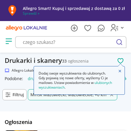
Allegro Smart! Kupuj i sprzedawaj z dostawą za 0 zł
Sprawdź »
Otwórz menu z kategoriami
szukaj
Drukarki i skanery
33
ogłoszenia
POL
Allegro Lokalnie
Elektronika
Komputery
Drukarki i skanery
Zamkn
Dodaj swoje wyszukiwania do ulubionych.
Gdy pojawią się nowe oferty, wyślemy Ci je
Podobne:
drukarka i skaner
drukarka i skaner 3d
drukarka 
mailowo. Ustaw powiadomienia w
ulubionych
wyszukiwaniach
.
Filtruj
Mińsk Mazowiecki, Mazowieckie, +0 km
Ogłoszenia