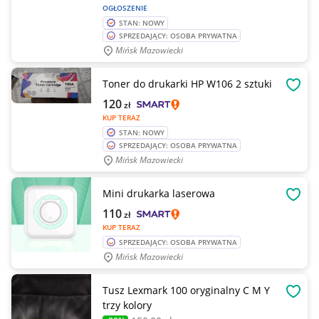
OGŁOSZENIE
STAN: NOWY
SPRZEDAJĄCY: OSOBA PRYWATNA
Mińsk Mazowiecki
Toner do drukarki HP W106 2 sztuki
OBSE
120
zł
KUP TERAZ
STAN: NOWY
SPRZEDAJĄCY: OSOBA PRYWATNA
Mińsk Mazowiecki
Mini drukarka laserowa
OBSE
110
zł
KUP TERAZ
SPRZEDAJĄCY: OSOBA PRYWATNA
Mińsk Mazowiecki
Tusz Lexmark 100 oryginalny C M Y
OBSE
trzy kolory