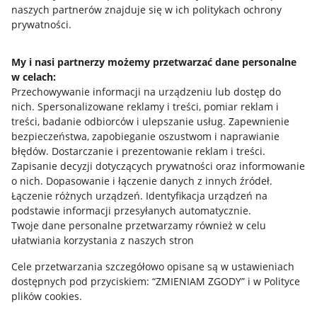
naszych partnerów znajduje się w ich politykach ochrony
prywatności.
Jak to działa
Napisz do nas
My i nasi partnerzy możemy przetwarzać dane personalne
w celach:
Allegro Gadane dla sprzedających
Przechowywanie informacji na urządzeniu lub dostęp do
Allegro Gadane dla kupujących
nich
.
Spersonalizowane reklamy i treści, pomiar reklam i
treści, badanie odbiorców i ulepszanie usług
.
Zapewnienie
Mapa miejscowości
bezpieczeństwa, zapobieganie oszustwom i naprawianie
błędów
.
Dostarczanie i prezentowanie reklam i treści
.
Informacje prawne
Zapisanie decyzji dotyczących prywatności oraz informowanie
o nich
.
Dopasowanie i łączenie danych z innych źródeł
.
Regulamin
Łączenie różnych urządzeń
.
Identyfikacja urządzeń na
podstawie informacji przesyłanych automatycznie
.
Polityka plików "cookies"
Twoje dane personalne przetwarzamy również w celu
ułatwiania korzystania z naszych stron
Ustawienia plików "cookies"
Cele przetwarzania szczegółowo opisane są w ustawieniach
Udostępnianie lokalizacji
dostępnych pod przyciskiem: “ZMIENIAM ZGODY” i w Polityce
Informacje dla Aktu o Usługach Cyfrowych
plików cookies.