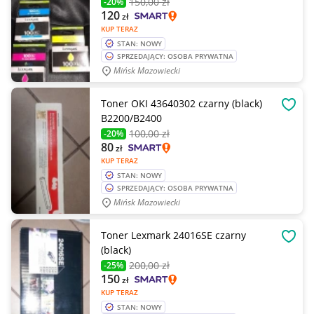
150
,00 zł
-20%
120
zł
KUP TERAZ
STAN: NOWY
SPRZEDAJĄCY: OSOBA PRYWATNA
Mińsk Mazowiecki
Toner OKI 43640302 czarny (black)
OBSE
B2200/B2400
100
,00 zł
-20%
80
zł
KUP TERAZ
STAN: NOWY
SPRZEDAJĄCY: OSOBA PRYWATNA
Mińsk Mazowiecki
Toner Lexmark 24016SE czarny
OBSE
(black)
200
,00 zł
-25%
150
zł
KUP TERAZ
STAN: NOWY