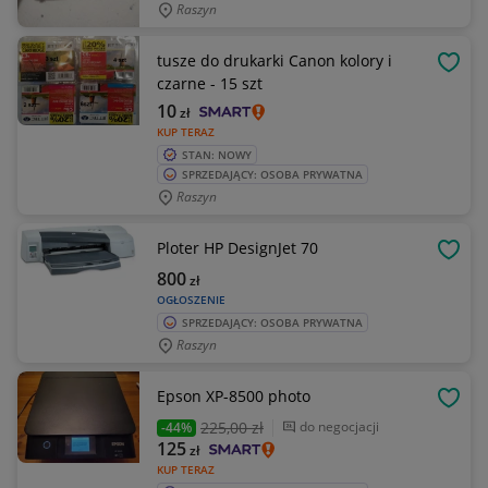
Raszyn
tusze do drukarki Canon kolory i
OBSE
czarne - 15 szt
10
zł
KUP TERAZ
STAN: NOWY
SPRZEDAJĄCY: OSOBA PRYWATNA
Raszyn
Ploter HP DesignJet 70
OBSE
800
zł
OGŁOSZENIE
SPRZEDAJĄCY: OSOBA PRYWATNA
Raszyn
Epson XP-8500 photo
OBSE
225
,00 zł
do negocjacji
-44%
125
zł
KUP TERAZ