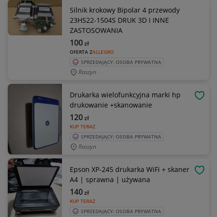
Silnik krokowy Bipolar 4 przewody
23HS22-1504S DRUK 3D I INNE
ZASTOSOWANIA
100
zł
OFERTA Z
ALLEGRO
SPRZEDAJĄCY: OSOBA PRYWATNA
Raszyn
Drukarka wielofunkcyjna marki hp
OBSE
drukowanie +skanowanie
120
zł
KUP TERAZ
SPRZEDAJĄCY: OSOBA PRYWATNA
Raszyn
Epson XP-245 drukarka WiFi + skaner
OBSE
A4 | sprawna | używana
140
zł
KUP TERAZ
SPRZEDAJĄCY: OSOBA PRYWATNA