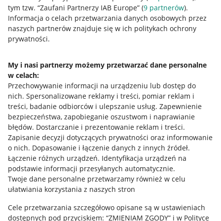
tym tzw. “Zaufani Partnerzy IAB Europe” (
9
partnerów
).
Przydatne informacje
Informacja o celach przetwarzania danych osobowych przez
naszych partnerów znajduje się w ich politykach ochrony
prywatności.
Jak to działa
Napisz do nas
My i nasi partnerzy możemy przetwarzać dane personalne
w celach:
Allegro Gadane dla sprzedających
Przechowywanie informacji na urządzeniu lub dostęp do
Allegro Gadane dla kupujących
nich
.
Spersonalizowane reklamy i treści, pomiar reklam i
treści, badanie odbiorców i ulepszanie usług
.
Zapewnienie
Mapa miejscowości
bezpieczeństwa, zapobieganie oszustwom i naprawianie
błędów
.
Dostarczanie i prezentowanie reklam i treści
.
Informacje prawne
Zapisanie decyzji dotyczących prywatności oraz informowanie
o nich
.
Dopasowanie i łączenie danych z innych źródeł
.
Regulamin
Łączenie różnych urządzeń
.
Identyfikacja urządzeń na
podstawie informacji przesyłanych automatycznie
.
Polityka plików "cookies"
Twoje dane personalne przetwarzamy również w celu
ułatwiania korzystania z naszych stron
Ustawienia plików "cookies"
Cele przetwarzania szczegółowo opisane są w ustawieniach
Udostępnianie lokalizacji
dostępnych pod przyciskiem: “ZMIENIAM ZGODY” i w Polityce