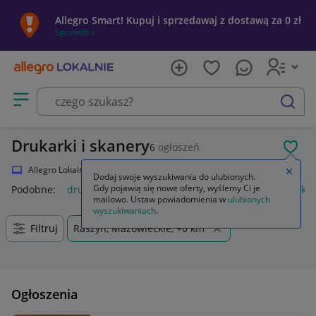
Allegro Smart! Kupuj i sprzedawaj z dostawą za 0 zł
Sprawdź »
Otwórz menu z kategoriami
szukaj
Drukarki i skanery
6
ogłoszeń
POL
Allegro Lokalnie
Elektronika
Komputery
Drukarki i skanery
Zamkn
Dodaj swoje wyszukiwania do ulubionych.
Gdy pojawią się nowe oferty, wyślemy Ci je
Podobne:
drukarka i skaner
drukarka i skaner 3d
drukarka 
mailowo. Ustaw powiadomienia w
ulubionych
wyszukiwaniach
.
Filtruj
Raszyn, Mazowieckie, +0 km
Ogłoszenia