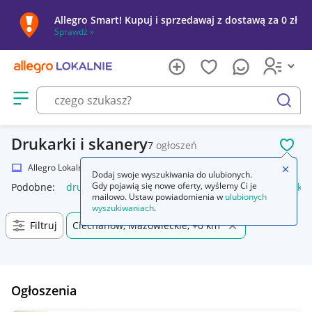
Allegro Smart! Kupuj i sprzedawaj z dostawą za 0 zł
Sprawdź »
Otwórz menu z kategoriami
szukaj
Drukarki i skanery
7
ogłoszeń
POL
Allegro Lokalnie
Elektronika
Komputery
Drukarki i skanery
Zamkn
Dodaj swoje wyszukiwania do ulubionych.
Gdy pojawią się nowe oferty, wyślemy Ci je
Podobne:
drukarka i skaner
drukarka i skaner 3d
drukarka 
mailowo. Ustaw powiadomienia w
ulubionych
wyszukiwaniach
.
Filtruj
Ciechanów, Mazowieckie, +0 km
Ogłoszenia