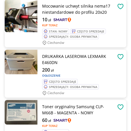
Mocowanie uchwyt silnika nema17
OBSE
niestandardowe do profilu 20x20
10
zł
KUP TERAZ
STAN: NOWY
CZĘSTO SPRZEDAJE
SPRZEDAJĄCY: OSOBA PRYWATNA
Ciechanów
DRUKARKA LASEROWA LEXMARK
OBSE
E460DN
200
zł
OGŁOSZENIE
CZĘSTO SPRZEDAJE
SPRZEDAJĄCY: OSOBA PRYWATNA
Ciechanów
Toner oryginalny Samsung CLP-
OBSE
M66B - MAGENTA - NOWY
60
zł
KUP TERAZ