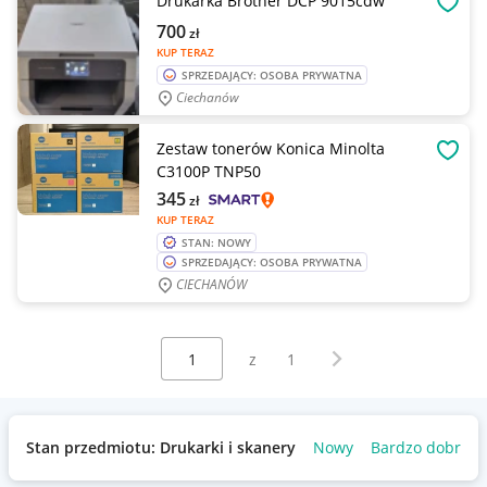
Drukarka Brother DCP 9015cdw
OBSE
700
zł
KUP TERAZ
SPRZEDAJĄCY: OSOBA PRYWATNA
Ciechanów
Zestaw tonerów Konica Minolta
OBSE
C3100P TNP50
345
zł
KUP TERAZ
STAN: NOWY
SPRZEDAJĄCY: OSOBA PRYWATNA
CIECHANÓW
Wybierz stronę:
Następna strona
z
1
Stan przedmiotu: Drukarki i skanery
Nowy
Bardzo dobry