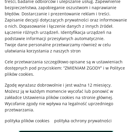
treści, badanie odbiorców i ulepszanie usług
.
Zapewnienie
Mapa miejscowości
bezpieczeństwa, zapobieganie oszustwom i naprawianie
błędów
.
Dostarczanie i prezentowanie reklam i treści
.
Informacje prawne
Zapisanie decyzji dotyczących prywatności oraz informowanie
o nich
.
Dopasowanie i łączenie danych z innych źródeł
.
Regulamin
Łączenie różnych urządzeń
.
Identyfikacja urządzeń na
podstawie informacji przesyłanych automatycznie
.
Polityka plików "cookies"
Twoje dane personalne przetwarzamy również w celu
ułatwiania korzystania z naszych stron
Ustawienia plików "cookies"
Cele przetwarzania szczegółowo opisane są w ustawieniach
Udostępnianie lokalizacji
dostępnych pod przyciskiem: “ZMIENIAM ZGODY” i w Polityce
Informacje dla Aktu o Usługach Cyfrowych
plików cookies.
Zgodę wyrażasz dobrowolnie i jest ważna 12 miesięcy.
Pobierz aplikację
Możesz ją w każdym momencie wycofać lub ponowić w
zakładce
Ustawienia plików cookies
na stronie głównej.
Wycofanie zgody nie wpływa na legalność uprzedniego
przetwarzania.
polityka plików cookies
polityka ochrony prywatności