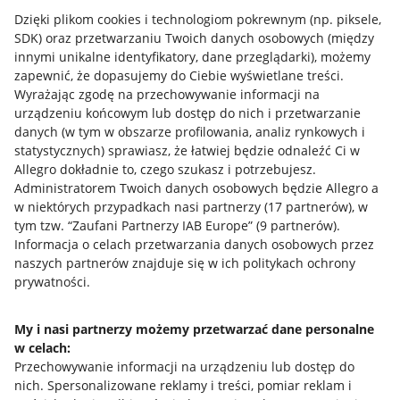
Dzięki plikom cookies i technologiom pokrewnym
(np. piksele,
SDK)
oraz przetwarzaniu Twoich danych osobowych
(między
innymi unikalne identyfikatory, dane przeglądarki)
, możemy
zapewnić, że dopasujemy do Ciebie wyświetlane treści.
Wyrażając zgodę na przechowywanie informacji na
urządzeniu końcowym lub dostęp do nich i przetwarzanie
danych (w tym w obszarze profilowania, analiz rynkowych i
statystycznych) sprawiasz, że łatwiej będzie odnaleźć Ci w
Allegro dokładnie to, czego szukasz i potrzebujesz.
Administratorem Twoich danych osobowych będzie Allegro a
w niektórych przypadkach nasi partnerzy (
17
partnerów
), w
tym tzw. “Zaufani Partnerzy IAB Europe” (
9
partnerów
).
Przydatne informacje
Informacja o celach przetwarzania danych osobowych przez
naszych partnerów znajduje się w ich politykach ochrony
prywatności.
Jak to działa
Napisz do nas
My i nasi partnerzy możemy przetwarzać dane personalne
w celach:
Allegro Gadane dla sprzedających
Przechowywanie informacji na urządzeniu lub dostęp do
Allegro Gadane dla kupujących
nich
.
Spersonalizowane reklamy i treści, pomiar reklam i