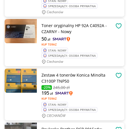
STAN: NOWY
SPRZEDAJĄCY: OSOBA PRYWATNA
Ciechanów
Toner oryginalny HP 92A C4092A -
OBSE
CZARNY - Nowy
50
zł
KUP TERAZ
STAN: NOWY
SPRZEDAJĄCY: OSOBA PRYWATNA
Ciechanów
Zestaw 4 tonerów Konica Minolta
OBSE
C3100P TNP50
245
,00 zł
-20%
195
zł
KUP TERAZ
STAN: NOWY
SPRZEDAJĄCY: OSOBA PRYWATNA
CIECHANÓW