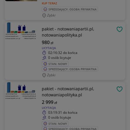
KUP TERAZ
SPRZEDAJĄCY: OSOBA PRYWATNA
Ząbki
pakiet - notowaniapartii.pl,
OBSE
notowaniapolityka.pl
980
zł
LICYTACJA
02:16:32
do końca
0 osób licytuje
STAN: NOWY
SPRZEDAJĄCY: OSOBA PRYWATNA
Ząbki
pakiet - notowaniapartii.pl,
OBSE
notowaniapolityka.pl
2 999
zł
LICYTACJA
03:19:31
do końca
0 osób licytuje
STAN: NOWY
SPRZEDAJĄCY: OSOBA PRYWATNA