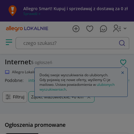
Allegro Smart! Kupuj i sprzedawaj z dostawą za 0 zł
Sprawdź »
Otwórz menu z kategoriami
szukaj
Internet
5
ogłoszeń
POL
Allegro Lokalnie
Elektronika
Komputery
Internet
Zamkn
Dodaj swoje wyszukiwania do ulubionych.
Gdy pojawią się nowe oferty, wyślemy Ci je
Podobne:
internet
karta sim internet
internet play karta si
mailowo. Ustaw powiadomienia w
ulubionych
wyszukiwaniach
.
Filtruj
Ząbki, Mazowieckie, +0 km
Ogłoszenia promowane