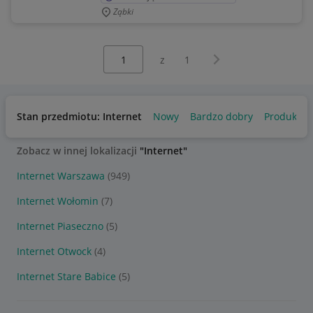
Ząbki
Wybierz stronę:
Następna strona
z
1
Stan przedmiotu: Internet
Nowy
Bardzo dobry
Produkt c
Zobacz w innej lokalizacji
"Internet"
Internet Warszawa
(949)
Internet Wołomin
(7)
Internet Piaseczno
(5)
Internet Otwock
(4)
Internet Stare Babice
(5)