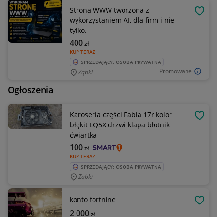
Strona WWW tworzona z
OBSE
wykorzystaniem AI, dla firm i nie
tylko.
400
zł
KUP TERAZ
SPRZEDAJĄCY: OSOBA PRYWATNA
Promowane
Ząbki
Ogłoszenia
Karoseria części Fabia 17r kolor
OBSE
błękit LQ5X drzwi klapa błotnik
ćwiartka
100
zł
KUP TERAZ
SPRZEDAJĄCY: OSOBA PRYWATNA
Ząbki
konto fortnine
OBSE
2 000
zł