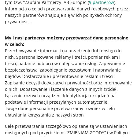
tym tzw. “Zaufani Partnerzy IAB Europe” (
9
partnerów
).
Przydatne informacje
Informacja o celach przetwarzania danych osobowych przez
naszych partnerów znajduje się w ich politykach ochrony
prywatności.
Jak to działa
Napisz do nas
My i nasi partnerzy możemy przetwarzać dane personalne
w celach:
Allegro Gadane dla sprzedających
Przechowywanie informacji na urządzeniu lub dostęp do
Allegro Gadane dla kupujących
nich
.
Spersonalizowane reklamy i treści, pomiar reklam i
treści, badanie odbiorców i ulepszanie usług
.
Zapewnienie
Mapa miejscowości
bezpieczeństwa, zapobieganie oszustwom i naprawianie
błędów
.
Dostarczanie i prezentowanie reklam i treści
.
Informacje prawne
Zapisanie decyzji dotyczących prywatności oraz informowanie
o nich
.
Dopasowanie i łączenie danych z innych źródeł
.
Regulamin
Łączenie różnych urządzeń
.
Identyfikacja urządzeń na
podstawie informacji przesyłanych automatycznie
.
Polityka plików "cookies"
Twoje dane personalne przetwarzamy również w celu
ułatwiania korzystania z naszych stron
Ustawienia plików "cookies"
Cele przetwarzania szczegółowo opisane są w ustawieniach
Udostępnianie lokalizacji
dostępnych pod przyciskiem: “ZMIENIAM ZGODY” i w Polityce